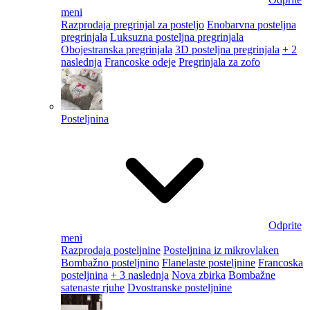
meni
Razprodaja pregrinjal za posteljo
Enobarvna posteljna
pregrinjala
Luksuzna posteljna pregrinjala
Obojestranska pregrinjala
3D posteljna pregrinjala
+ 2
naslednja
Francoske odeje
Pregrinjala za zofo
Posteljnina
Odprite
meni
Razprodaja posteljnine
Posteljnina iz mikrovlaken
Bombažno posteljnino
Flanelaste posteljnine
Francoska
posteljnina
+ 3 naslednja
Nova zbirka
Bombažne
satenaste rjuhe
Dvostranske posteljnine