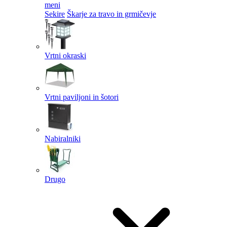
meni
Sekire
Škarje za travo in grmičevje
Vrtni okraski
Vrtni paviljoni in šotori
Nabiralniki
Drugo