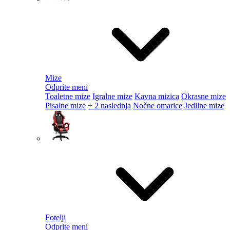
Mize
Odprite meni
Toaletne mize
Igralne mize
Kavna mizica
Okrasne mize
Pisalne mize
+ 2 naslednja
Nočne omarice
Jedilne mize
Fotelji
Odprite meni