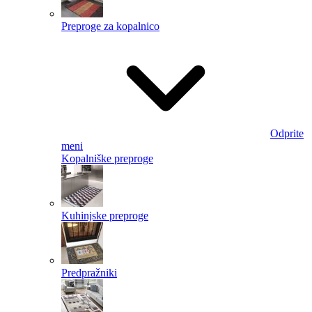
Preproge za kopalnico
Odprite
meni
Kopalniške preproge
Kuhinjske preproge
Predpražniki