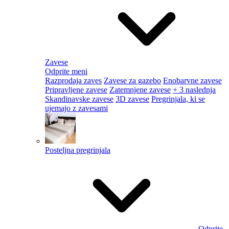
Zavese
Odprite meni
Razprodaja zaves
Zavese za gazebo
Enobarvne zavese
Pripravljene zavese
Zatemnjene zavese
+ 3 naslednja
Skandinavske zavese
3D zavese
Pregrinjala, ki se
ujemajo z zavesami
Posteljna pregrinjala
Odprite