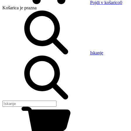
Pojdi v košarico
0
Košarica
je prazna
Iskanje