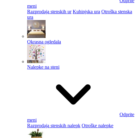
Odprite
meni
Razprodaja stenskih ur
Kuhinjska ura
Otroška stenska
ura
Okrasna ogledala
Nalepke na steni
Odprite
meni
Razprodaja stenskih nalepk
Otroške nalepke