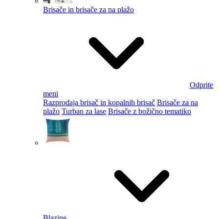
Brisače in brisače za na plažo
Odprite
meni
Razprodaja brisač in kopalnih brisač
Brisače za na
plažo
Turban za lase
Brisače z božično tematiko
Blazine