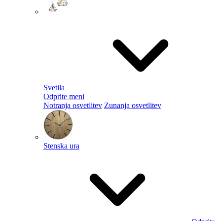
Svetila
Odprite meni
Notranja osvetlitev
Zunanja osvetlitev
Stenska ura