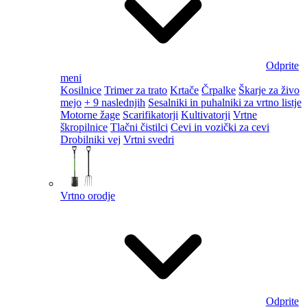
Odprite
meni
Kosilnice
Trimer za trato
Krtače
Črpalke
Škarje za živo
mejo
+ 9 naslednjih
Sesalniki in puhalniki za vrtno listje
Motorne žage
Scarifikatorji
Kultivatorji
Vrtne
škropilnice
Tlačni čistilci
Cevi in vozički za cevi
Drobilniki vej
Vrtni svedri
Vrtno orodje
Odprite