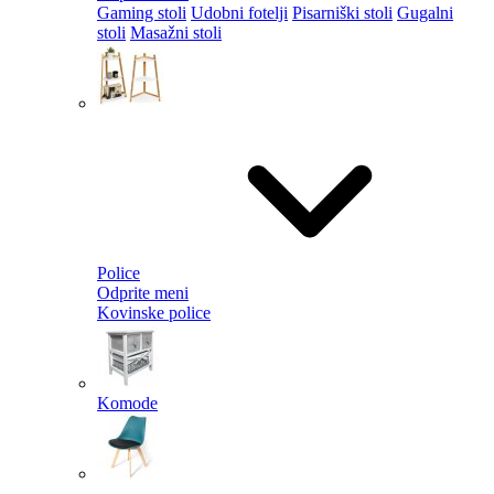
Gaming stoli
Udobni fotelji
Pisarniški stoli
Gugalni
stoli
Masažni stoli
Police
Odprite meni
Kovinske police
Komode