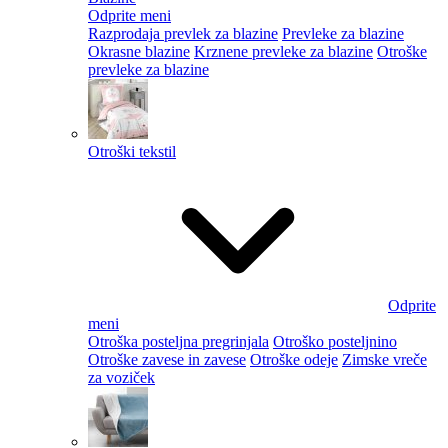
Odprite meni
Razprodaja prevlek za blazine
Prevleke za blazine
Okrasne blazine
Krznene prevleke za blazine
Otroške
prevleke za blazine
Otroški tekstil
Odprite
meni
Otroška posteljna pregrinjala
Otroško posteljnino
Otroške zavese in zavese
Otroške odeje
Zimske vreče
za voziček