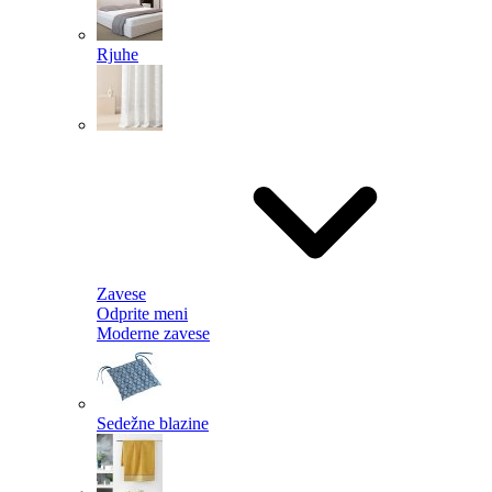
Rjuhe
Zavese
Odprite meni
Moderne zavese
Sedežne blazine