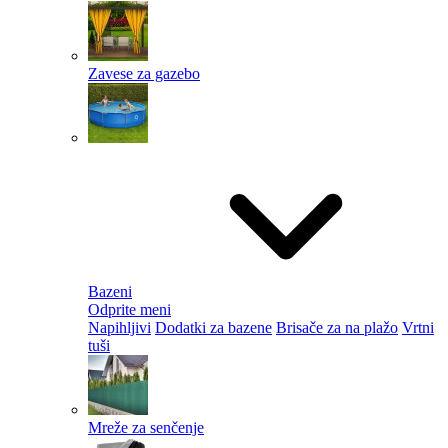
Zavese za gazebo
Bazeni
Odprite meni
Napihljivi
Dodatki za bazene
Brisače za na plažo
Vrtni
tuši
Mreže za senčenje