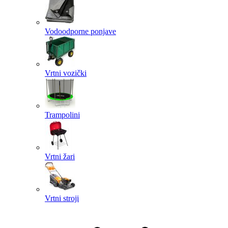
Vodoodporne ponjave
Vrtni vozički
Trampolini
Vrtni žari
Vrtni stroji