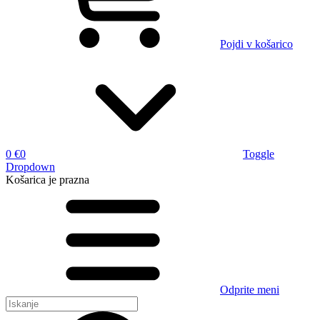
Pojdi v košarico
0 €
0
Toggle
Dropdown
Košarica
je prazna
Odprite meni