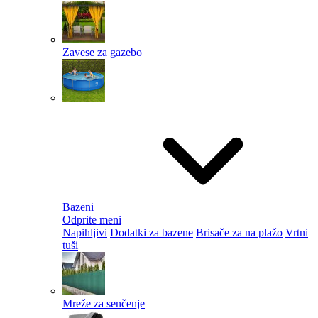
Zavese za gazebo
Bazeni
Odprite meni
Napihljivi
Dodatki za bazene
Brisače za na plažo
Vrtni
tuši
Mreže za senčenje