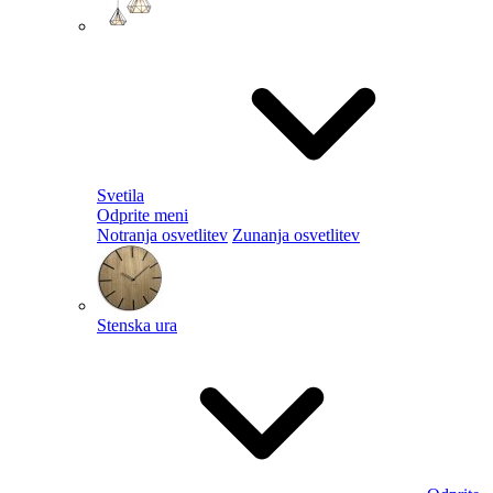
Svetila
Odprite meni
Notranja osvetlitev
Zunanja osvetlitev
Stenska ura