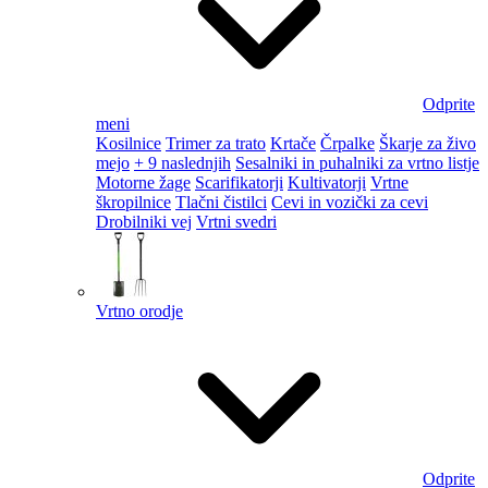
Odprite
meni
Kosilnice
Trimer za trato
Krtače
Črpalke
Škarje za živo
mejo
+ 9 naslednjih
Sesalniki in puhalniki za vrtno listje
Motorne žage
Scarifikatorji
Kultivatorji
Vrtne
škropilnice
Tlačni čistilci
Cevi in vozički za cevi
Drobilniki vej
Vrtni svedri
Vrtno orodje
Odprite