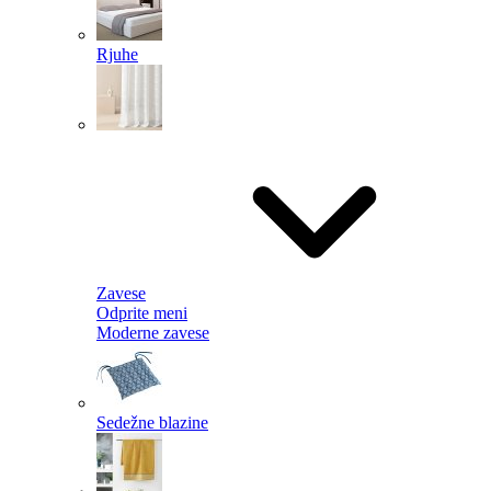
Rjuhe
Zavese
Odprite meni
Moderne zavese
Sedežne blazine