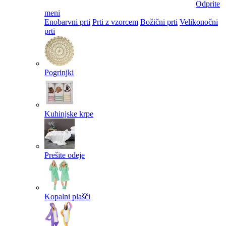
Odprite
meni
Enobarvni prti
Prti z vzorcem
Božični prti
Velikonočni
prti​
Pogrinjki
Kuhinjske krpe
Prešite odeje
Kopalni plašči