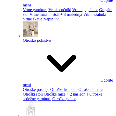
Odprite
meni
Vrtne garniture
Vrtni senčniki
Vrtne gugalnice
Gugalni
stol
Vrtne mize in stoli
+ 3 naslednja
Vrtni ležalniki
Vrtne škatle
Napihljivi
Otroško pohištvo
Odprite
meni
Otroške postelje
Otroške komode
Otroške omare
Otroški stoli
Otroške mize
+ 2 naslednja
Otroške
sedežne garniture
Otroške police