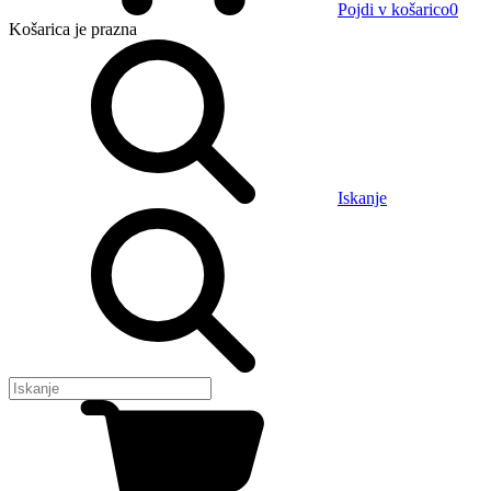
Pojdi v košarico
0
Košarica
je prazna
Iskanje