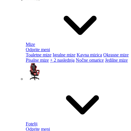
Mize
Odprite meni
Toaletne mize
Igralne mize
Kavna mizica
Okrasne mize
Pisalne mize
+ 2 naslednja
Nočne omarice
Jedilne mize
Fotelji
Odprite meni