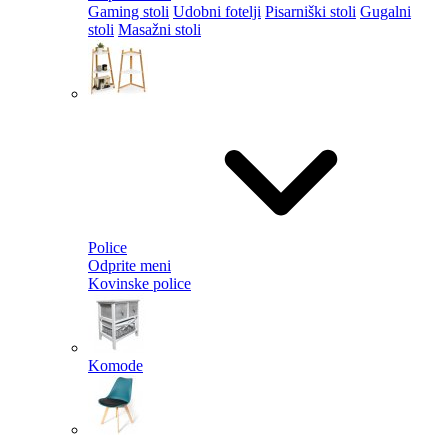
Gaming stoli
Udobni fotelji
Pisarniški stoli
Gugalni
stoli
Masažni stoli
Police
Odprite meni
Kovinske police
Komode