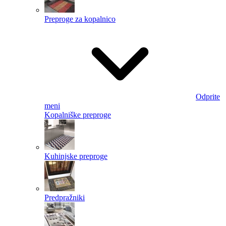
Preproge za kopalnico
Odprite
meni
Kopalniške preproge
Kuhinjske preproge
Predpražniki