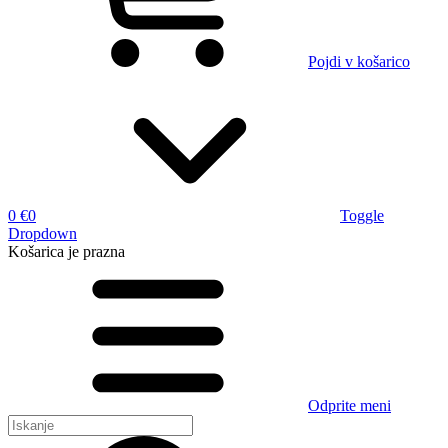
Pojdi v košarico
0 €
0
Toggle
Dropdown
Košarica
je prazna
Odprite meni