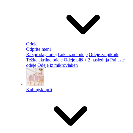
Odeje
Odprite meni
Razprodaja odej
Luksuzne odeje
Odeje za piknik
Težke akrilne odeje
Odeje pliš
+ 2 naslednja
Puhaste
odeje
Odeje iz mikrovlaken
Kuhinjski prti