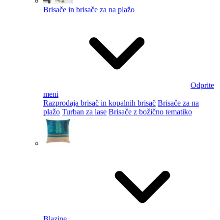
Brisače in brisače za na plažo
Odprite
meni
Razprodaja brisač in kopalnih brisač
Brisače za na
plažo
Turban za lase
Brisače z božično tematiko
Blazine