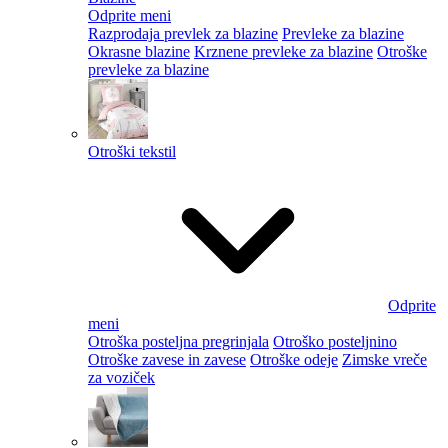
Odprite meni
Razprodaja prevlek za blazine
Prevleke za blazine
Okrasne blazine
Krznene prevleke za blazine
Otroške
prevleke za blazine
Otroški tekstil
Odprite
meni
Otroška posteljna pregrinjala
Otroško posteljnino
Otroške zavese in zavese
Otroške odeje
Zimske vreče
za voziček