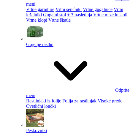
meni
Vrtne garniture
Vrtni senčniki
Vrtne gugalnice
Vrtni
ležalniki
Gugalni stol
+ 3 naslednja
Vrtne mize in stoli
Vrtne klopi
Vrtne škatle
Gojenje rastlin
Odprite
meni
Rastlinjaki iz folije
Folija za rastlinjak
Visoke grede
Cvetlični lončki
Peskovniki