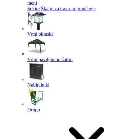
meni
Sekire
Škarje za travo in grmičevje
Vrtni okraski
Vrtni paviljoni in šotori
Nabiralniki
Drugo