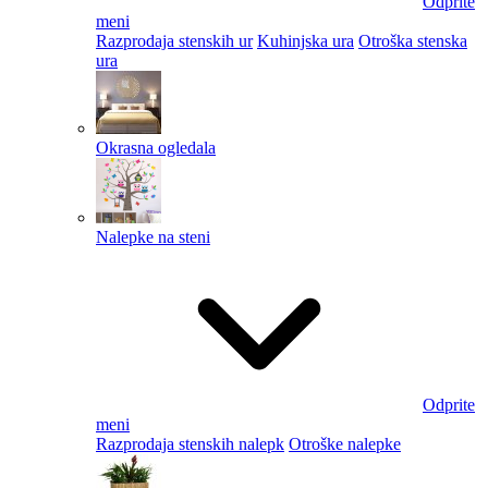
Odprite
meni
Razprodaja stenskih ur
Kuhinjska ura
Otroška stenska
ura
Okrasna ogledala
Nalepke na steni
Odprite
meni
Razprodaja stenskih nalepk
Otroške nalepke