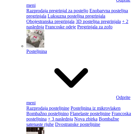
meni
Razprodaja pregrinjal za posteljo
Enobarvna posteljna
pregrinjala
Luksuzna posteljna pregrinjala
Obojestranska pregrinjala
3D posteljna pregrinjala
+ 2
naslednja
Francoske odeje
Pregrinjala za zofo
Posteljnina
Odprite
meni
Razprodaja posteljnine
Posteljnina iz mikrovlaken
Bombažno posteljnino
Flanelaste posteljnine
Francoska
posteljnina
+ 3 naslednja
Nova zbirka
Bombažne
satenaste rjuhe
Dvostranske posteljnine