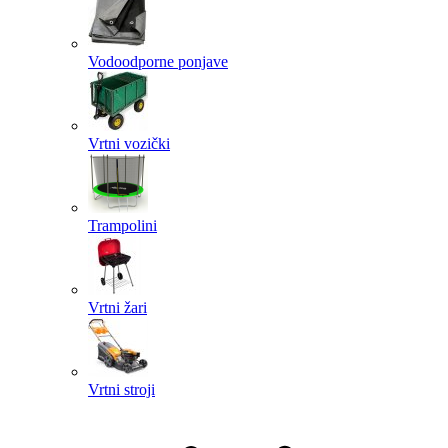
Vodoodporne ponjave
Vrtni vozički
Trampolini
Vrtni žari
Vrtni stroji