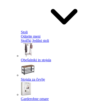
Stoli
Odprite meni
Stolčki
Jedilni stoli
Obešalniki in stojala
Stojala za čevlje
Garderobne omare