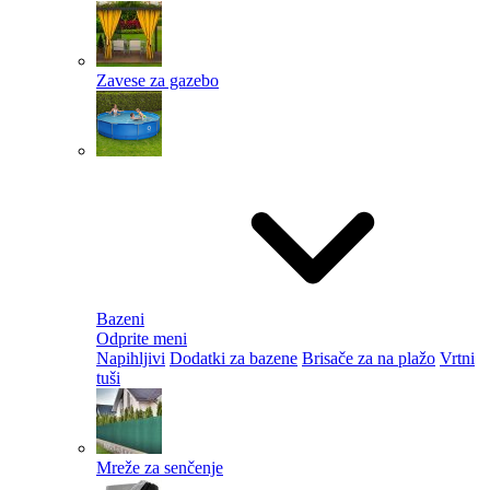
Zavese za gazebo
Bazeni
Odprite meni
Napihljivi
Dodatki za bazene
Brisače za na plažo
Vrtni
tuši
Mreže za senčenje