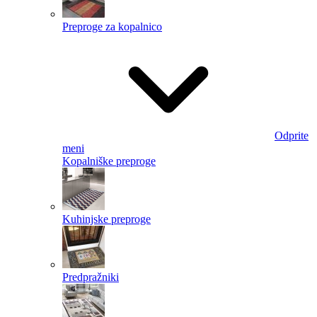
Preproge za kopalnico
Odprite
meni
Kopalniške preproge
Kuhinjske preproge
Predpražniki