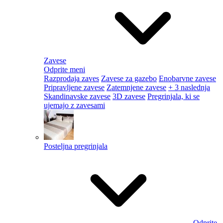
Zavese
Odprite meni
Razprodaja zaves
Zavese za gazebo
Enobarvne zavese
Pripravljene zavese
Zatemnjene zavese
+ 3 naslednja
Skandinavske zavese
3D zavese
Pregrinjala, ki se
ujemajo z zavesami
Posteljna pregrinjala
Odprite