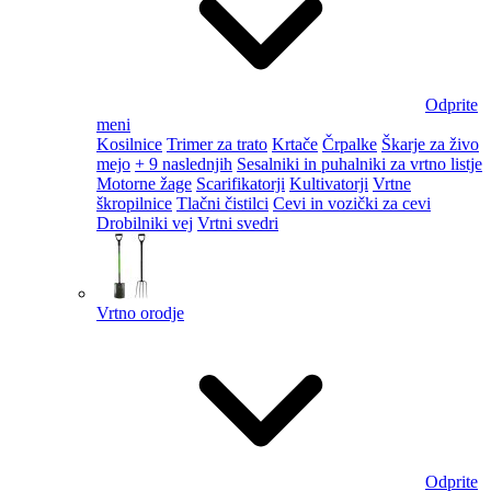
Odprite
meni
Kosilnice
Trimer za trato
Krtače
Črpalke
Škarje za živo
mejo
+ 9 naslednjih
Sesalniki in puhalniki za vrtno listje
Motorne žage
Scarifikatorji
Kultivatorji
Vrtne
škropilnice
Tlačni čistilci
Cevi in vozički za cevi
Drobilniki vej
Vrtni svedri
Vrtno orodje
Odprite