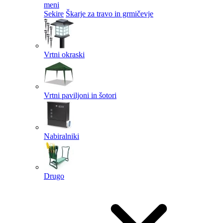
meni
Sekire
Škarje za travo in grmičevje
Vrtni okraski
Vrtni paviljoni in šotori
Nabiralniki
Drugo