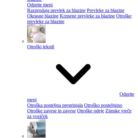
Odprite meni
Razprodaja prevlek za blazine
Prevleke za blazine
Okrasne blazine
Krznene prevleke za blazine
Otroške
prevleke za blazine
Otroški tekstil
Odprite
meni
Otroška posteljna pregrinjala
Otroško posteljnino
Otroške zavese in zavese
Otroške odeje
Zimske vreče
za voziček