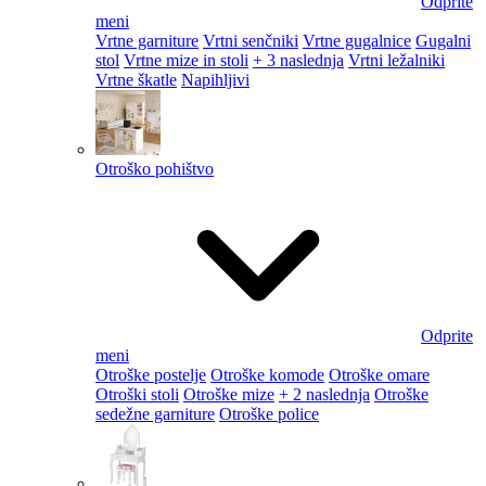
Odprite
meni
Vrtne garniture
Vrtni senčniki
Vrtne gugalnice
Gugalni
stol
Vrtne mize in stoli
+ 3 naslednja
Vrtni ležalniki
Vrtne škatle
Napihljivi
Otroško pohištvo
Odprite
meni
Otroške postelje
Otroške komode
Otroške omare
Otroški stoli
Otroške mize
+ 2 naslednja
Otroške
sedežne garniture
Otroške police