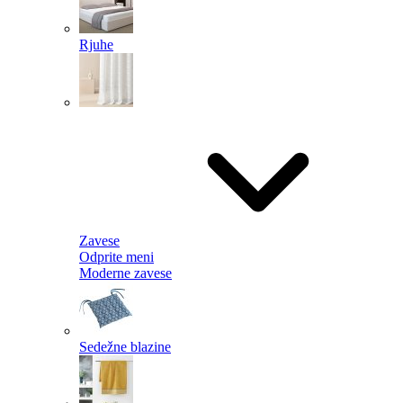
Rjuhe
Zavese
Odprite meni
Moderne zavese
Sedežne blazine