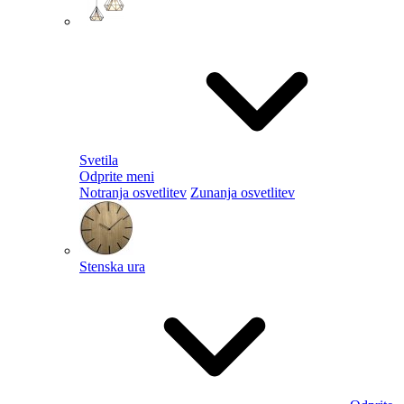
Svetila
Odprite meni
Notranja osvetlitev
Zunanja osvetlitev
Stenska ura