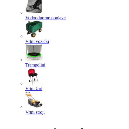
Vodoodporne ponjave
Vrtni vozički
Trampolini
Vrtni žari
Vrtni stroji