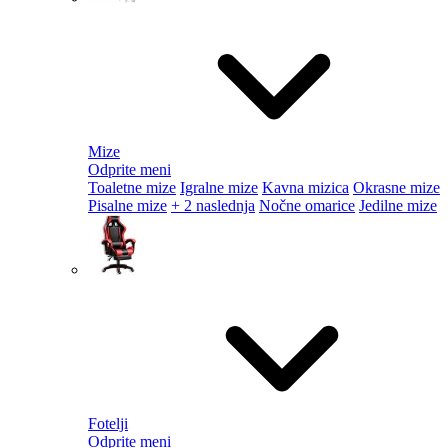
Mize
Odprite meni
Toaletne mize
Igralne mize
Kavna mizica
Okrasne mize
Pisalne mize
+ 2 naslednja
Nočne omarice
Jedilne mize
Fotelji
Odprite meni