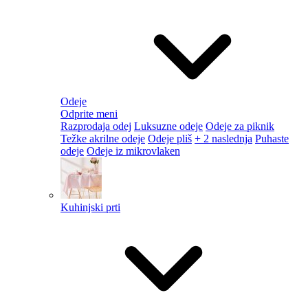
Odeje
Odprite meni
Razprodaja odej
Luksuzne odeje
Odeje za piknik
Težke akrilne odeje
Odeje pliš
+ 2 naslednja
Puhaste
odeje
Odeje iz mikrovlaken
Kuhinjski prti