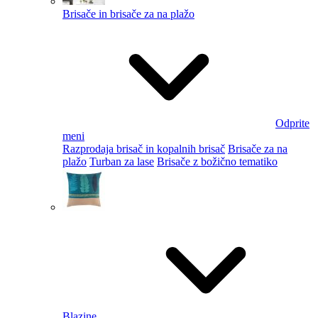
Brisače in brisače za na plažo
Odprite
meni
Razprodaja brisač in kopalnih brisač
Brisače za na
plažo
Turban za lase
Brisače z božično tematiko
Blazine