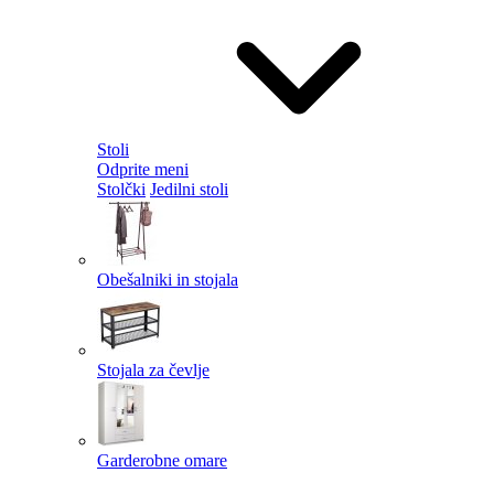
Stoli
Odprite meni
Stolčki
Jedilni stoli
Obešalniki in stojala
Stojala za čevlje
Garderobne omare