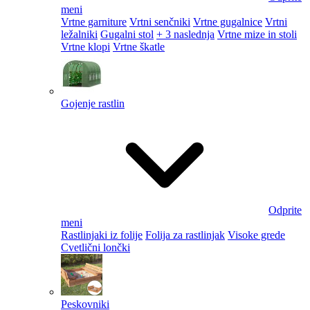
meni
Vrtne garniture
Vrtni senčniki
Vrtne gugalnice
Vrtni
ležalniki
Gugalni stol
+ 3 naslednja
Vrtne mize in stoli
Vrtne klopi
Vrtne škatle
Gojenje rastlin
Odprite
meni
Rastlinjaki iz folije
Folija za rastlinjak
Visoke grede
Cvetlični lončki
Peskovniki