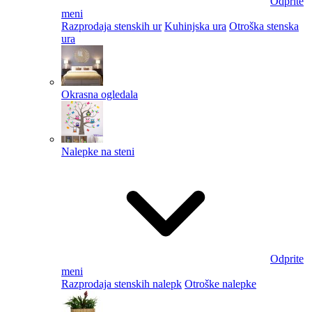
Odprite
meni
Razprodaja stenskih ur
Kuhinjska ura
Otroška stenska
ura
Okrasna ogledala
Nalepke na steni
Odprite
meni
Razprodaja stenskih nalepk
Otroške nalepke