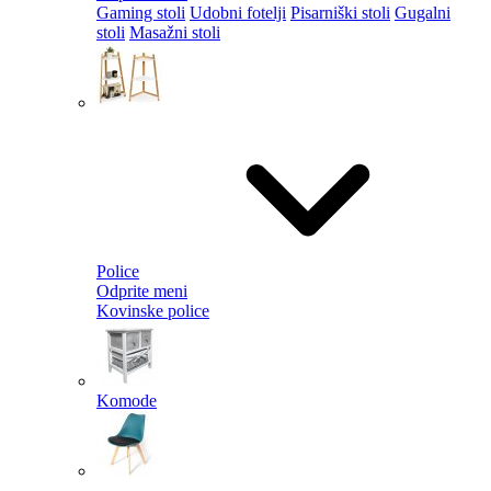
Gaming stoli
Udobni fotelji
Pisarniški stoli
Gugalni
stoli
Masažni stoli
Police
Odprite meni
Kovinske police
Komode