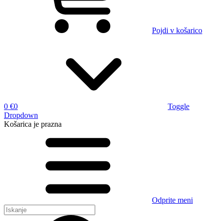
Pojdi v košarico
0 €
0
Toggle
Dropdown
Košarica
je prazna
Odprite meni