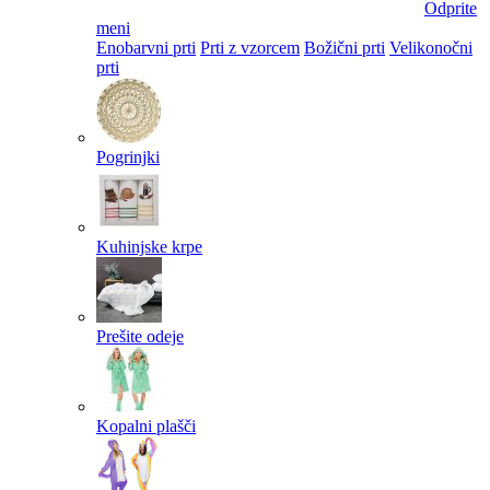
Odprite
meni
Enobarvni prti
Prti z vzorcem
Božični prti
Velikonočni
prti​
Pogrinjki
Kuhinjske krpe
Prešite odeje
Kopalni plašči