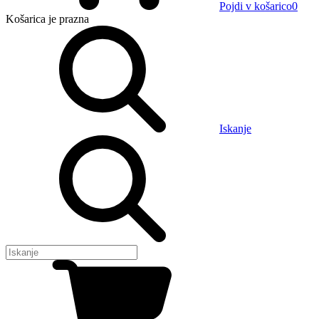
Pojdi v košarico
0
Košarica
je prazna
Iskanje