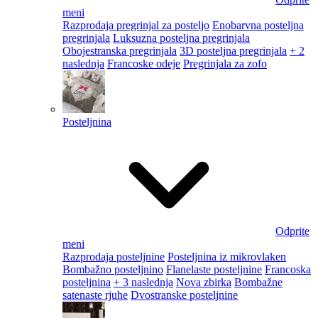
meni
Razprodaja pregrinjal za posteljo
Enobarvna posteljna
pregrinjala
Luksuzna posteljna pregrinjala
Obojestranska pregrinjala
3D posteljna pregrinjala
+ 2
naslednja
Francoske odeje
Pregrinjala za zofo
Posteljnina
Odprite
meni
Razprodaja posteljnine
Posteljnina iz mikrovlaken
Bombažno posteljnino
Flanelaste posteljnine
Francoska
posteljnina
+ 3 naslednja
Nova zbirka
Bombažne
satenaste rjuhe
Dvostranske posteljnine