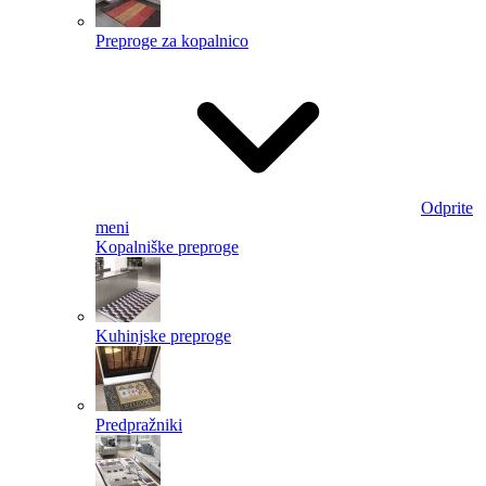
Preproge za kopalnico
Odprite
meni
Kopalniške preproge
Kuhinjske preproge
Predpražniki