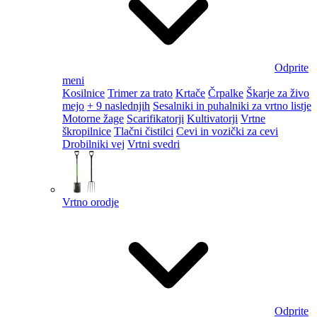
Odprite
meni
Kosilnice
Trimer za trato
Krtače
Črpalke
Škarje za živo
mejo
+ 9 naslednjih
Sesalniki in puhalniki za vrtno listje
Motorne žage
Scarifikatorji
Kultivatorji
Vrtne
škropilnice
Tlačni čistilci
Cevi in vozički za cevi
Drobilniki vej
Vrtni svedri
Vrtno orodje
Odprite