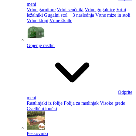
meni
Vrtne garniture
Vrtni senčniki
Vrtne gugalnice
Vrtni
ležalniki
Gugalni stol
+ 3 naslednja
Vrtne mize in stoli
Vrtne klopi
Vrtne škatle
Gojenje rastlin
Odprite
meni
Rastlinjaki iz folije
Folija za rastlinjak
Visoke grede
Cvetlični lončki
Peskovniki