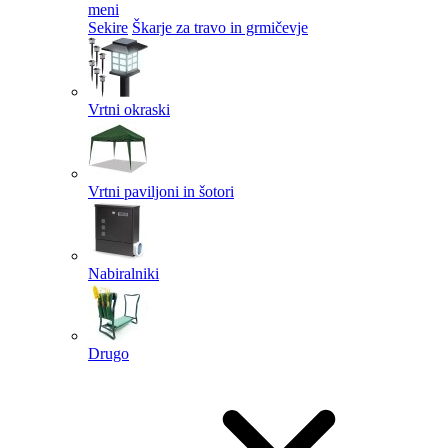
meni
Sekire
Škarje za travo in grmičevje
Vrtni okraski
Vrtni paviljoni in šotori
Nabiralniki
Drugo