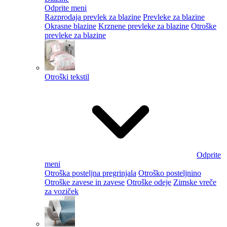
Odprite meni
Razprodaja prevlek za blazine
Prevleke za blazine
Okrasne blazine
Krznene prevleke za blazine
Otroške
prevleke za blazine
Otroški tekstil
Odprite
meni
Otroška posteljna pregrinjala
Otroško posteljnino
Otroške zavese in zavese
Otroške odeje
Zimske vreče
za voziček