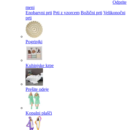
Odprite
meni
Enobarvni prti
Prti z vzorcem
Božični prti
Velikonočni
prti​
Pogrinjki
Kuhinjske krpe
Prešite odeje
Kopalni plašči