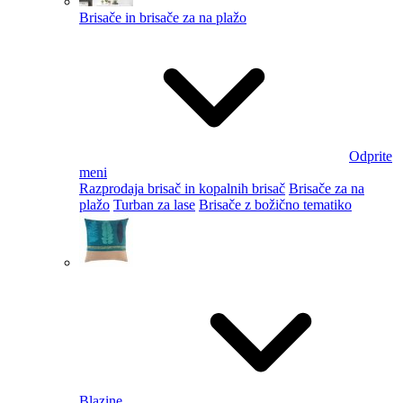
Brisače in brisače za na plažo
Odprite
meni
Razprodaja brisač in kopalnih brisač
Brisače za na
plažo
Turban za lase
Brisače z božično tematiko
Blazine