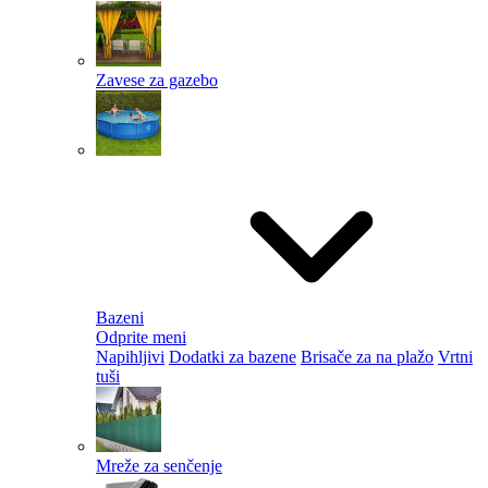
Zavese za gazebo
Bazeni
Odprite meni
Napihljivi
Dodatki za bazene
Brisače za na plažo
Vrtni
tuši
Mreže za senčenje