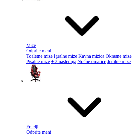
Mize
Odprite meni
Toaletne mize
Igralne mize
Kavna mizica
Okrasne mize
Pisalne mize
+ 2 naslednja
Nočne omarice
Jedilne mize
Fotelji
Odprite meni