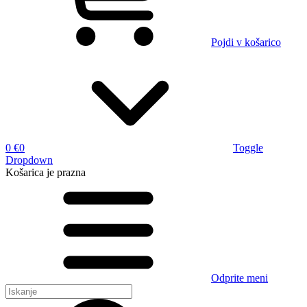
Pojdi v košarico
0 €
0
Toggle
Dropdown
Košarica
je prazna
Odprite meni