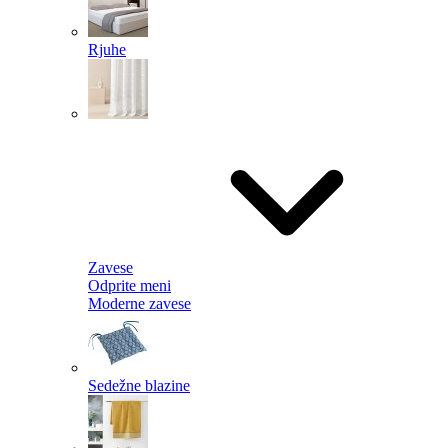
Rjuhe
Zavese
Odprite meni
Moderne zavese
Sedežne blazine