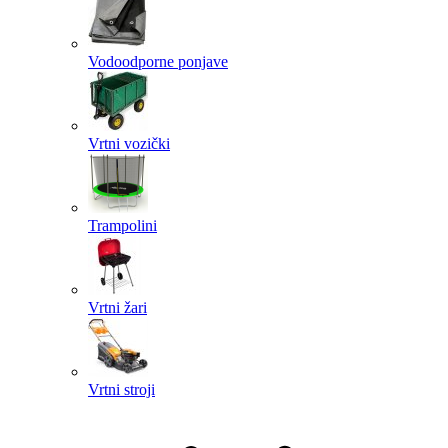
Vodoodporne ponjave
Vrtni vozički
Trampolini
Vrtni žari
Vrtni stroji