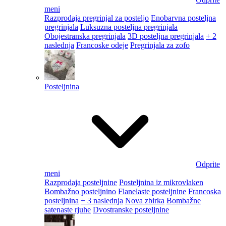
meni
Razprodaja pregrinjal za posteljo
Enobarvna posteljna
pregrinjala
Luksuzna posteljna pregrinjala
Obojestranska pregrinjala
3D posteljna pregrinjala
+ 2
naslednja
Francoske odeje
Pregrinjala za zofo
Posteljnina
Odprite
meni
Razprodaja posteljnine
Posteljnina iz mikrovlaken
Bombažno posteljnino
Flanelaste posteljnine
Francoska
posteljnina
+ 3 naslednja
Nova zbirka
Bombažne
satenaste rjuhe
Dvostranske posteljnine