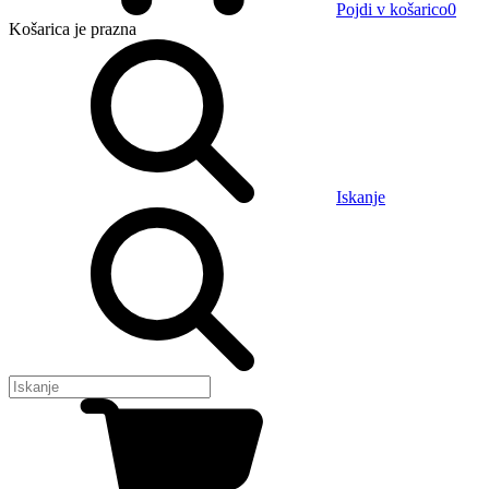
Pojdi v košarico
0
Košarica
je prazna
Iskanje