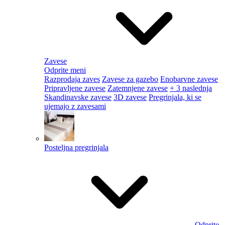
Zavese
Odprite meni
Razprodaja zaves
Zavese za gazebo
Enobarvne zavese
Pripravljene zavese
Zatemnjene zavese
+ 3 naslednja
Skandinavske zavese
3D zavese
Pregrinjala, ki se
ujemajo z zavesami
Posteljna pregrinjala
Odprite