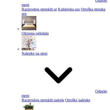
Odprite
meni
Razprodaja stenskih ur
Kuhinjska ura
Otroška stenska
ura
Okrasna ogledala
Nalepke na steni
Odprite
meni
Razprodaja stenskih nalepk
Otroške nalepke