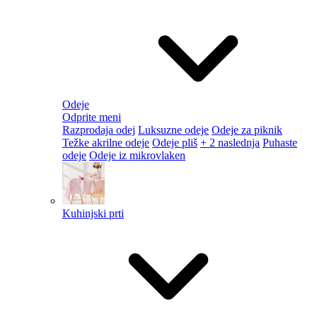
Odeje
Odprite meni
Razprodaja odej
Luksuzne odeje
Odeje za piknik
Težke akrilne odeje
Odeje pliš
+ 2 naslednja
Puhaste
odeje
Odeje iz mikrovlaken
Kuhinjski prti