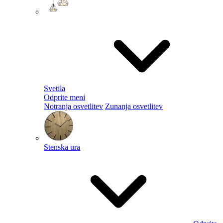
Svetila
Odprite meni
Notranja osvetlitev
Zunanja osvetlitev
Stenska ura