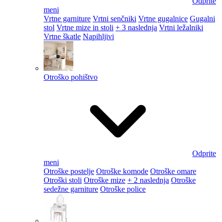
Odprite
meni
Vrtne garniture
Vrtni senčniki
Vrtne gugalnice
Gugalni
stol
Vrtne mize in stoli
+ 3 naslednja
Vrtni ležalniki
Vrtne škatle
Napihljivi
Otroško pohištvo
Odprite
meni
Otroške postelje
Otroške komode
Otroške omare
Otroški stoli
Otroške mize
+ 2 naslednja
Otroške
sedežne garniture
Otroške police