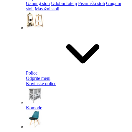
Gaming stoli
Udobni fotelji
Pisarniški stoli
Gugalni
stoli
Masažni stoli
Police
Odprite meni
Kovinske police
Komode