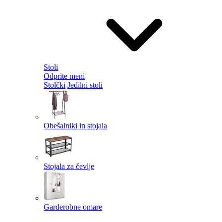
Stoli
Odprite meni
Stolčki
Jedilni stoli
Obešalniki in stojala
Stojala za čevlje
Garderobne omare