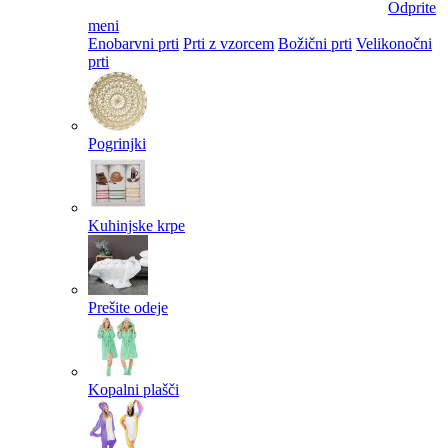
Odprite
meni
Enobarvni prti
Prti z vzorcem
Božični prti
Velikonočni
prti​
Pogrinjki
Kuhinjske krpe
Prešite odeje
Kopalni plašči