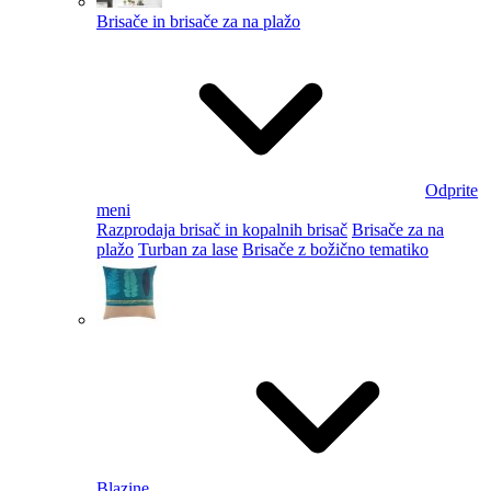
Brisače in brisače za na plažo
Odprite
meni
Razprodaja brisač in kopalnih brisač
Brisače za na
plažo
Turban za lase
Brisače z božično tematiko
Blazine