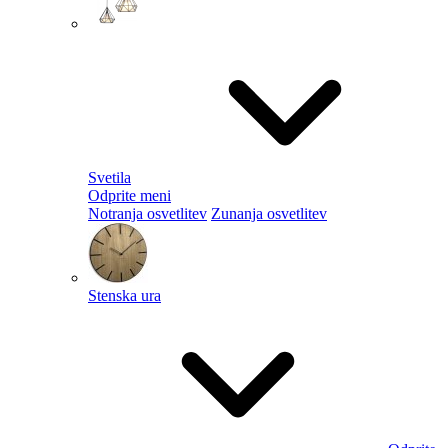
Svetila
Odprite meni
Notranja osvetlitev
Zunanja osvetlitev
Stenska ura