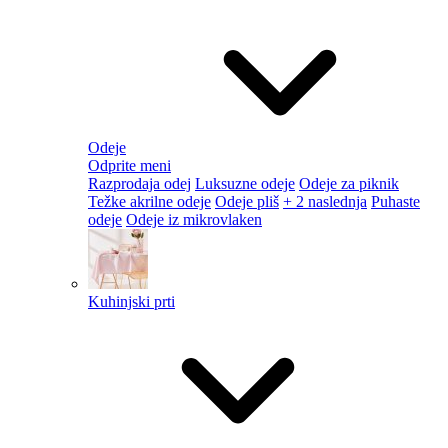
Odeje
Odprite meni
Razprodaja odej
Luksuzne odeje
Odeje za piknik
Težke akrilne odeje
Odeje pliš
+ 2 naslednja
Puhaste
odeje
Odeje iz mikrovlaken
Kuhinjski prti