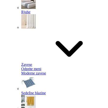
Rjuhe
Zavese
Odprite meni
Moderne zavese
Sedežne blazine