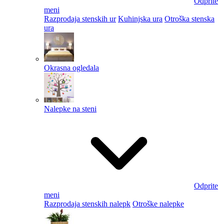
Odprite
meni
Razprodaja stenskih ur
Kuhinjska ura
Otroška stenska
ura
Okrasna ogledala
Nalepke na steni
Odprite
meni
Razprodaja stenskih nalepk
Otroške nalepke