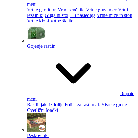
meni
Vrtne garniture
Vrtni senčniki
Vrtne gugalnice
Vrtni
ležalniki
Gugalni stol
+ 3 naslednja
Vrtne mize in stoli
Vrtne klopi
Vrtne škatle
Gojenje rastlin
Odprite
meni
Rastlinjaki iz folije
Folija za rastlinjak
Visoke grede
Cvetlični lončki
Peskovniki