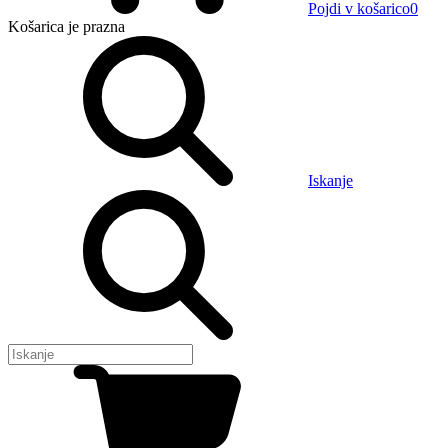
Pojdi v košarico
0
Košarica
je prazna
Iskanje