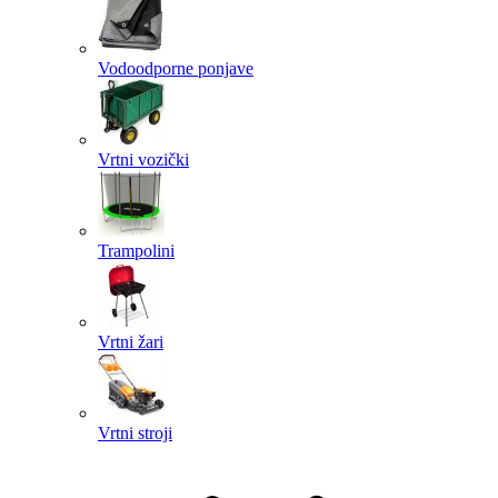
Vodoodporne ponjave
Vrtni vozički
Trampolini
Vrtni žari
Vrtni stroji