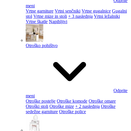
Odprite
meni
Vrtne garniture
Vrtni senčniki
Vrtne gugalnice
Gugalni
stol
Vrtne mize in stoli
+ 3 naslednja
Vrtni ležalniki
Vrtne škatle
Napihljivi
Otroško pohištvo
Odprite
meni
Otroške postelje
Otroške komode
Otroške omare
Otroški stoli
Otroške mize
+ 2 naslednja
Otroške
sedežne garniture
Otroške police