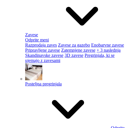
Zavese
Odprite meni
Razprodaja zaves
Zavese za gazebo
Enobarvne zavese
Pripravljene zavese
Zatemnjene zavese
+ 3 naslednja
Skandinavske zavese
3D zavese
Pregrinjala, ki se
ujemajo z zavesami
Posteljna pregrinjala
Odprite