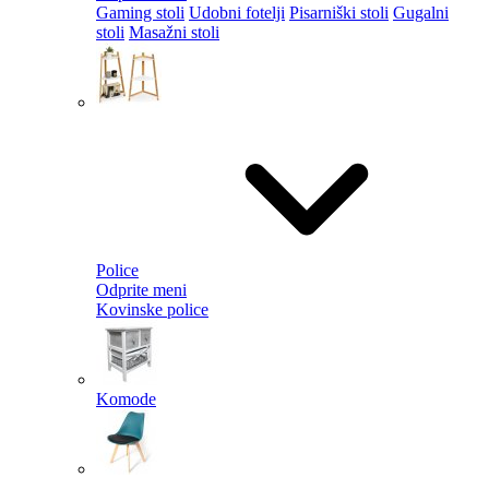
Gaming stoli
Udobni fotelji
Pisarniški stoli
Gugalni
stoli
Masažni stoli
Police
Odprite meni
Kovinske police
Komode