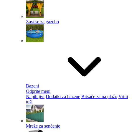
Zavese za gazebo
Bazeni
Odprite meni
Napihljivi
Dodatki za bazene
Brisače za na plažo
Vrtni
tuši
Mreže za senčenje