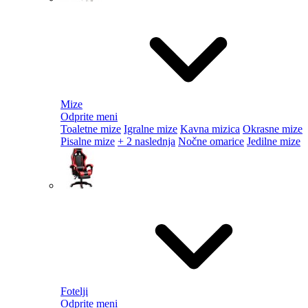
Mize
Odprite meni
Toaletne mize
Igralne mize
Kavna mizica
Okrasne mize
Pisalne mize
+ 2 naslednja
Nočne omarice
Jedilne mize
Fotelji
Odprite meni