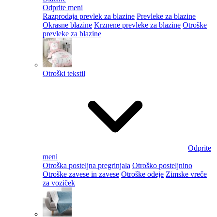
Odprite meni
Razprodaja prevlek za blazine
Prevleke za blazine
Okrasne blazine
Krznene prevleke za blazine
Otroške
prevleke za blazine
Otroški tekstil
Odprite
meni
Otroška posteljna pregrinjala
Otroško posteljnino
Otroške zavese in zavese
Otroške odeje
Zimske vreče
za voziček