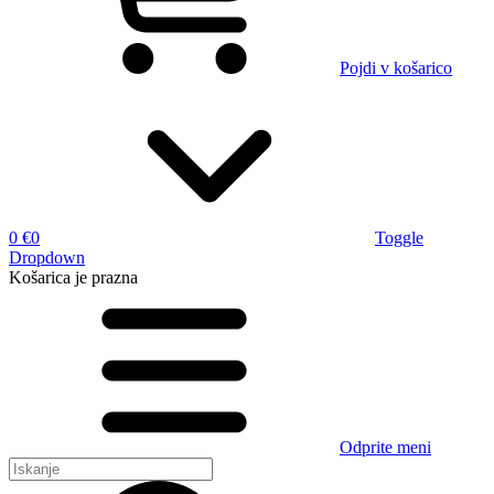
Pojdi v košarico
0 €
0
Toggle
Dropdown
Košarica
je prazna
Odprite meni