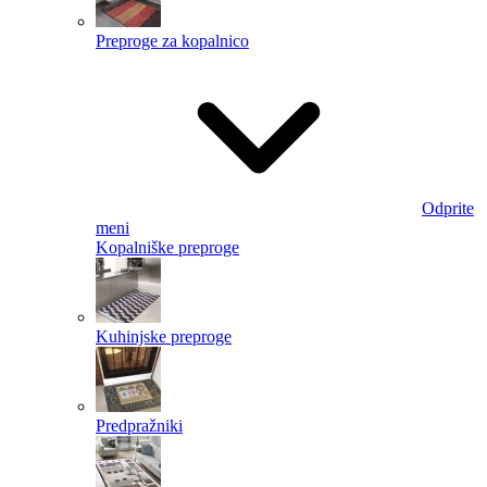
Preproge za kopalnico
Odprite
meni
Kopalniške preproge
Kuhinjske preproge
Predpražniki