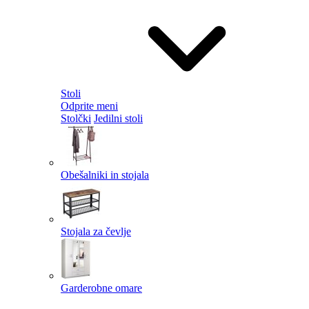
Stoli
Odprite meni
Stolčki
Jedilni stoli
Obešalniki in stojala
Stojala za čevlje
Garderobne omare