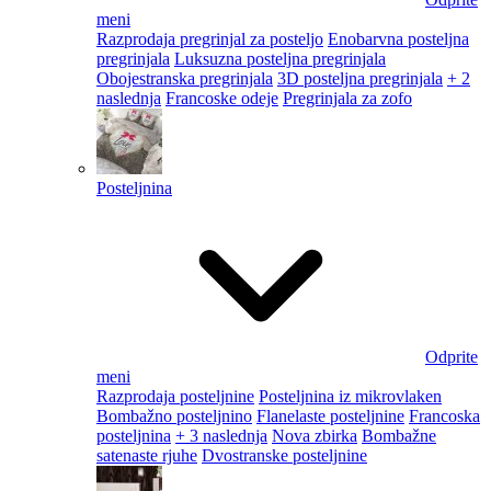
meni
Razprodaja pregrinjal za posteljo
Enobarvna posteljna
pregrinjala
Luksuzna posteljna pregrinjala
Obojestranska pregrinjala
3D posteljna pregrinjala
+ 2
naslednja
Francoske odeje
Pregrinjala za zofo
Posteljnina
Odprite
meni
Razprodaja posteljnine
Posteljnina iz mikrovlaken
Bombažno posteljnino
Flanelaste posteljnine
Francoska
posteljnina
+ 3 naslednja
Nova zbirka
Bombažne
satenaste rjuhe
Dvostranske posteljnine