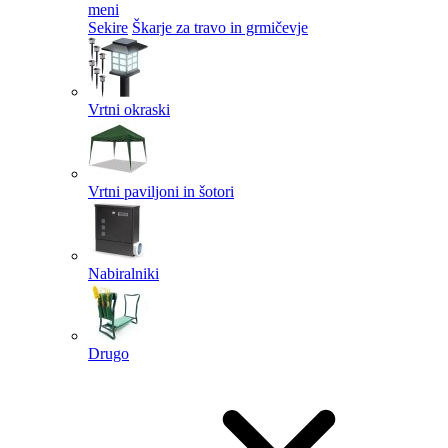
meni
Sekire
Škarje za travo in grmičevje
Vrtni okraski
Vrtni paviljoni in šotori
Nabiralniki
Drugo