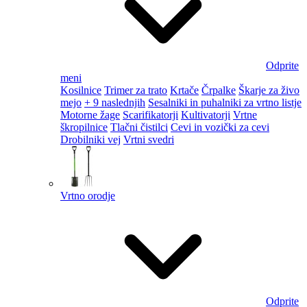
Odprite
meni
Kosilnice
Trimer za trato
Krtače
Črpalke
Škarje za živo
mejo
+ 9 naslednjih
Sesalniki in puhalniki za vrtno listje
Motorne žage
Scarifikatorji
Kultivatorji
Vrtne
škropilnice
Tlačni čistilci
Cevi in vozički za cevi
Drobilniki vej
Vrtni svedri
Vrtno orodje
Odprite