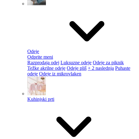
Odeje
Odprite meni
Razprodaja odej
Luksuzne odeje
Odeje za piknik
Težke akrilne odeje
Odeje pliš
+ 2 naslednja
Puhaste
odeje
Odeje iz mikrovlaken
Kuhinjski prti