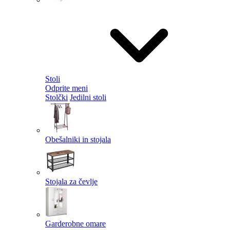
Stoli
Odprite meni
Stolčki
Jedilni stoli
Obešalniki in stojala
Stojala za čevlje
Garderobne omare