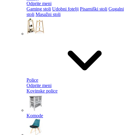
Odprite meni
Gaming stoli
Udobni fotelji
Pisarniški stoli
Gugalni
stoli
Masažni stoli
Police
Odprite meni
Kovinske police
Komode