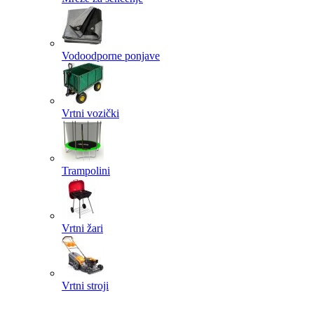
Vodoodporne ponjave
Vrtni vozički
Trampolini
Vrtni žari
Vrtni stroji