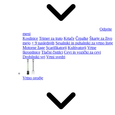
Odprite
meni
Kosilnice
Trimer za trato
Krtače
Črpalke
Škarje za živo
mejo
+ 9 naslednjih
Sesalniki in puhalniki za vrtno listje
Motorne žage
Scarifikatorji
Kultivatorji
Vrtne
škropilnice
Tlačni čistilci
Cevi in vozički za cevi
Drobilniki vej
Vrtni svedri
Vrtno orodje