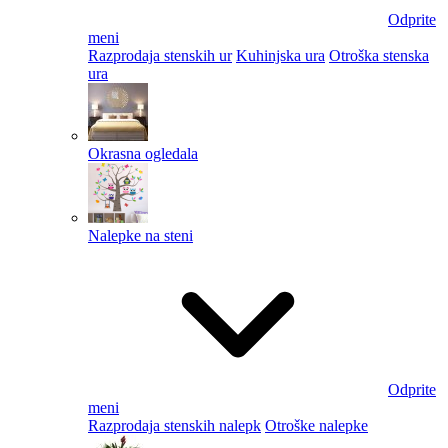
Odprite
meni
Razprodaja stenskih ur
Kuhinjska ura
Otroška stenska
ura
Okrasna ogledala
Nalepke na steni
Odprite
meni
Razprodaja stenskih nalepk
Otroške nalepke