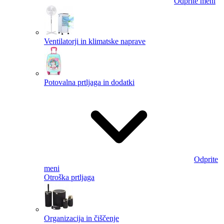
Odprite meni
Ventilatorji in klimatske naprave
Potovalna prtljaga in dodatki
Odprite
meni
Otroška prtljaga
Organizacija in čiščenje