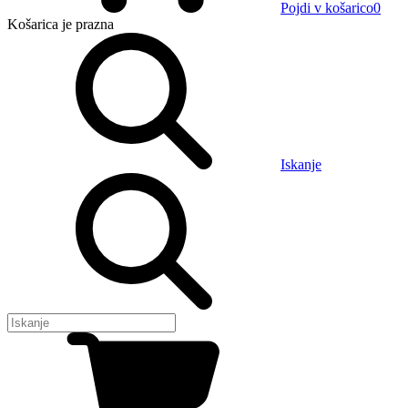
Pojdi v košarico
0
Košarica
je prazna
Iskanje