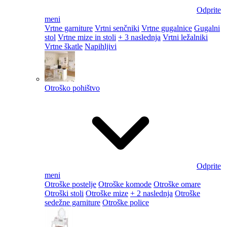
Odprite
meni
Vrtne garniture
Vrtni senčniki
Vrtne gugalnice
Gugalni
stol
Vrtne mize in stoli
+ 3 naslednja
Vrtni ležalniki
Vrtne škatle
Napihljivi
Otroško pohištvo
Odprite
meni
Otroške postelje
Otroške komode
Otroške omare
Otroški stoli
Otroške mize
+ 2 naslednja
Otroške
sedežne garniture
Otroške police