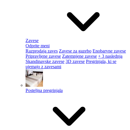
Zavese
Odprite meni
Razprodaja zaves
Zavese za gazebo
Enobarvne zavese
Pripravljene zavese
Zatemnjene zavese
+ 3 naslednja
Skandinavske zavese
3D zavese
Pregrinjala, ki se
ujemajo z zavesami
Posteljna pregrinjala