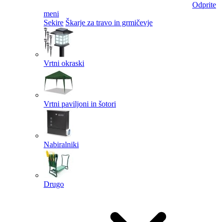
Odprite
meni
Sekire
Škarje za travo in grmičevje
Vrtni okraski
Vrtni paviljoni in šotori
Nabiralniki
Drugo