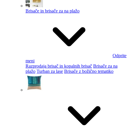
Brisače in brisače za na plažo
Odprite
meni
Razprodaja brisač in kopalnih brisač
Brisače za na
plažo
Turban za lase
Brisače z božično tematiko