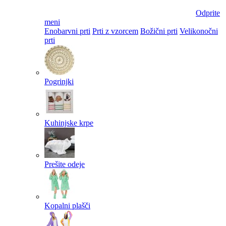
Odprite
meni
Enobarvni prti
Prti z vzorcem
Božični prti
Velikonočni
prti​
Pogrinjki
Kuhinjske krpe
Prešite odeje
Kopalni plašči