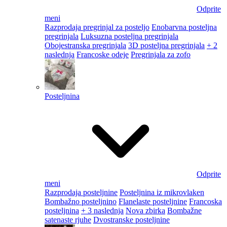
Odprite
meni
Razprodaja pregrinjal za posteljo
Enobarvna posteljna
pregrinjala
Luksuzna posteljna pregrinjala
Obojestranska pregrinjala
3D posteljna pregrinjala
+ 2
naslednja
Francoske odeje
Pregrinjala za zofo
Posteljnina
Odprite
meni
Razprodaja posteljnine
Posteljnina iz mikrovlaken
Bombažno posteljnino
Flanelaste posteljnine
Francoska
posteljnina
+ 3 naslednja
Nova zbirka
Bombažne
satenaste rjuhe
Dvostranske posteljnine