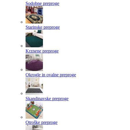
Sodobne preproge
Starinske preproge
Krznene preproge
Okrogle in ovalne preproge
Skandinavske preproge
Otroške preproge