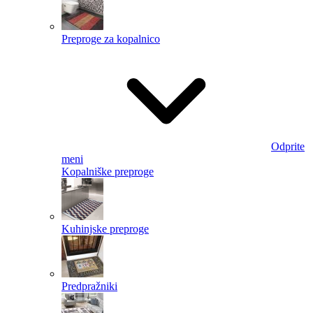
Preproge za kopalnico
Odprite
meni
Kopalniške preproge
Kuhinjske preproge
Predpražniki