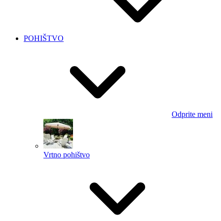
POHIŠTVO
Odprite meni
Vrtno pohištvo