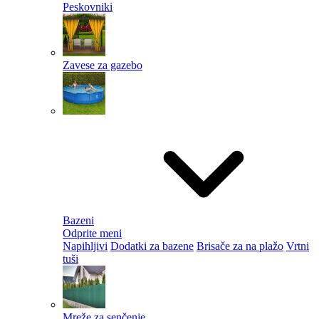
Peskovniki
Zavese za gazebo
Bazeni
Odprite meni
Napihljivi
Dodatki za bazene
Brisače za na plažo
Vrtni
tuši
Mreže za senčenje