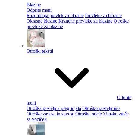
Blazine
Odprite meni
Razprodaja prevlek za blazine
Prevleke za blazine
Okrasne blazine
Krznene prevleke za blazine
Otroške
prevleke za blazine
Otroški tekstil
Odprite
meni
Otroška posteljna pregrinjala
Otroško posteljnino
Otroške zavese in zavese
Otroške odeje
Zimske vreče
za voziček