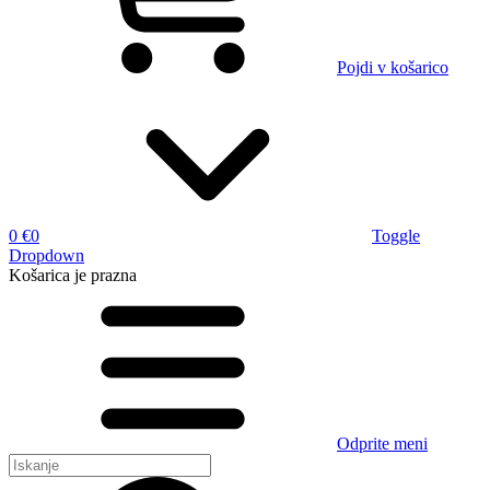
Pojdi v košarico
0 €
0
Toggle
Dropdown
Košarica
je prazna
Odprite meni