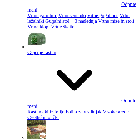
Odprite
meni
Vrtne garniture
Vrtni senčniki
Vrtne gugalnice
Vrtni
ležalniki
Gugalni stol
+ 3 naslednja
Vrtne mize in stoli
Vrtne klopi
Vrtne škatle
Gojenje rastlin
Odprite
meni
Rastlinjaki iz folije
Folija za rastlinjak
Visoke grede
Cvetlični lončki