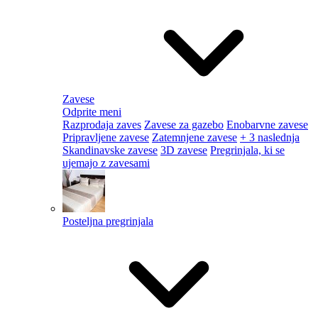
Zavese
Odprite meni
Razprodaja zaves
Zavese za gazebo
Enobarvne zavese
Pripravljene zavese
Zatemnjene zavese
+ 3 naslednja
Skandinavske zavese
3D zavese
Pregrinjala, ki se
ujemajo z zavesami
Posteljna pregrinjala