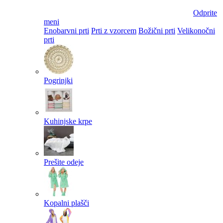
Odprite
meni
Enobarvni prti
Prti z vzorcem
Božični prti
Velikonočni
prti​
Pogrinjki
Kuhinjske krpe
Prešite odeje
Kopalni plašči