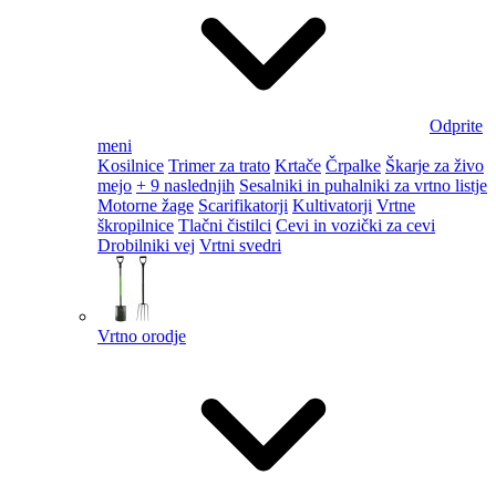
Odprite
meni
Kosilnice
Trimer za trato
Krtače
Črpalke
Škarje za živo
mejo
+ 9 naslednjih
Sesalniki in puhalniki za vrtno listje
Motorne žage
Scarifikatorji
Kultivatorji
Vrtne
škropilnice
Tlačni čistilci
Cevi in vozički za cevi
Drobilniki vej
Vrtni svedri
Vrtno orodje