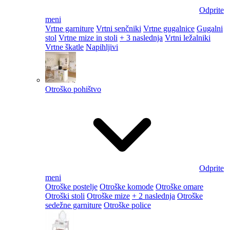
Odprite
meni
Vrtne garniture
Vrtni senčniki
Vrtne gugalnice
Gugalni
stol
Vrtne mize in stoli
+ 3 naslednja
Vrtni ležalniki
Vrtne škatle
Napihljivi
Otroško pohištvo
Odprite
meni
Otroške postelje
Otroške komode
Otroške omare
Otroški stoli
Otroške mize
+ 2 naslednja
Otroške
sedežne garniture
Otroške police