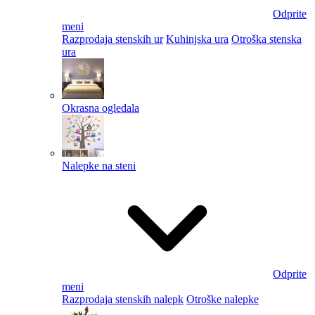
Odprite
meni
Razprodaja stenskih ur
Kuhinjska ura
Otroška stenska
ura
Okrasna ogledala
Nalepke na steni
Odprite
meni
Razprodaja stenskih nalepk
Otroške nalepke