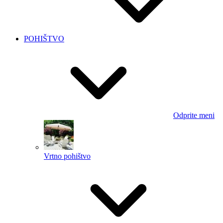
POHIŠTVO
Odprite meni
Vrtno pohištvo