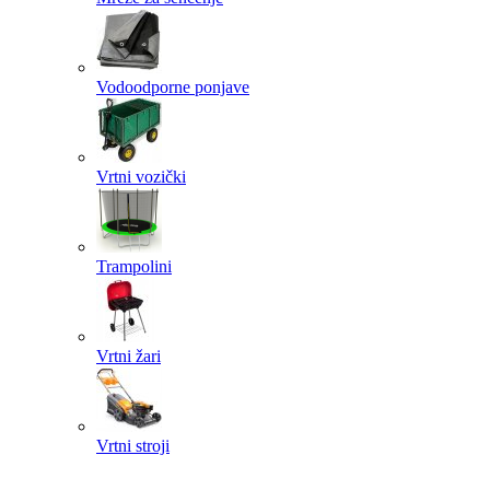
Vodoodporne ponjave
Vrtni vozički
Trampolini
Vrtni žari
Vrtni stroji