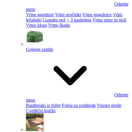
Odprite
meni
Vrtne garniture
Vrtni senčniki
Vrtne gugalnice
Vrtni
ležalniki
Gugalni stol
+ 3 naslednja
Vrtne mize in stoli
Vrtne klopi
Vrtne škatle
Gojenje rastlin
Odprite
meni
Rastlinjaki iz folije
Folija za rastlinjak
Visoke grede
Cvetlični lončki