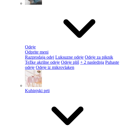
Odeje
Odprite meni
Razprodaja odej
Luksuzne odeje
Odeje za piknik
Težke akrilne odeje
Odeje pliš
+ 2 naslednja
Puhaste
odeje
Odeje iz mikrovlaken
Kuhinjski prti