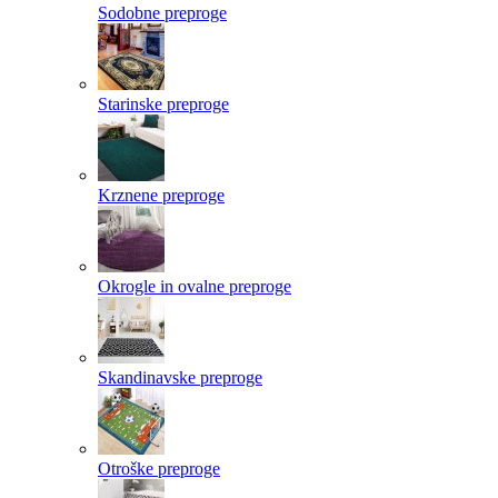
Sodobne preproge
Starinske preproge
Krznene preproge
Okrogle in ovalne preproge
Skandinavske preproge
Otroške preproge