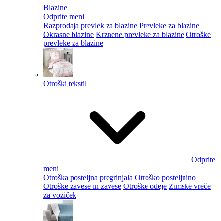
Blazine
Odprite meni
Razprodaja prevlek za blazine
Prevleke za blazine
Okrasne blazine
Krznene prevleke za blazine
Otroške
prevleke za blazine
Otroški tekstil
Odprite
meni
Otroška posteljna pregrinjala
Otroško posteljnino
Otroške zavese in zavese
Otroške odeje
Zimske vreče
za voziček