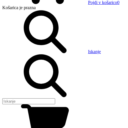
Pojdi v košarico
0
Košarica
je prazna
Iskanje