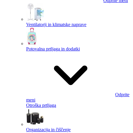
Odprite meni
Ventilatorji in klimatske naprave
Potovalna prtljaga in dodatki
Odprite
meni
Otroška prtljaga
Organizacija in čiščenje