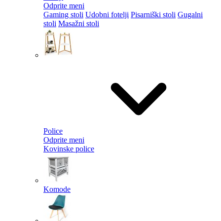
Odprite meni
Gaming stoli
Udobni fotelji
Pisarniški stoli
Gugalni
stoli
Masažni stoli
Police
Odprite meni
Kovinske police
Komode