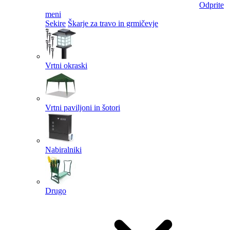
Odprite
meni
Sekire
Škarje za travo in grmičevje
Vrtni okraski
Vrtni paviljoni in šotori
Nabiralniki
Drugo