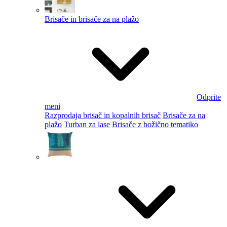
Brisače in brisače za na plažo
Odprite
meni
Razprodaja brisač in kopalnih brisač
Brisače za na
plažo
Turban za lase
Brisače z božično tematiko