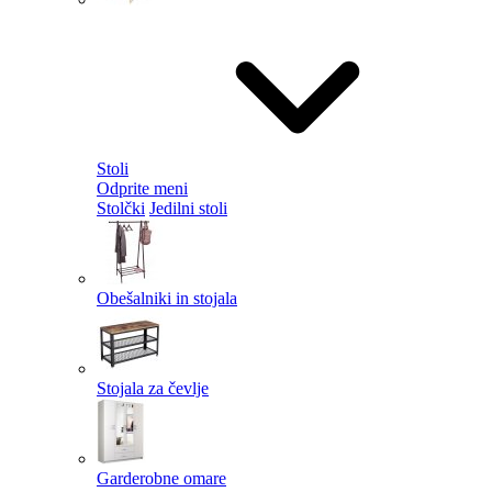
Stoli
Odprite meni
Stolčki
Jedilni stoli
Obešalniki in stojala
Stojala za čevlje
Garderobne omare