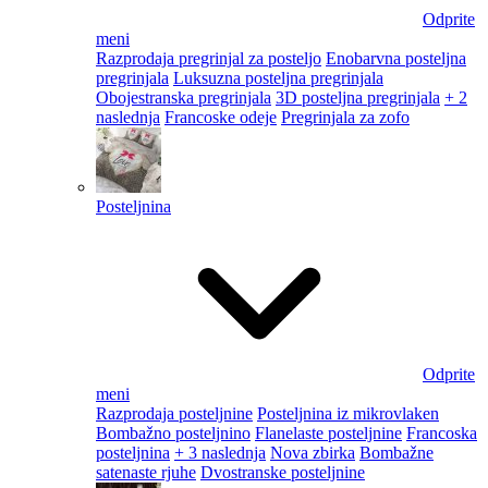
Odprite
meni
Razprodaja pregrinjal za posteljo
Enobarvna posteljna
pregrinjala
Luksuzna posteljna pregrinjala
Obojestranska pregrinjala
3D posteljna pregrinjala
+ 2
naslednja
Francoske odeje
Pregrinjala za zofo
Posteljnina
Odprite
meni
Razprodaja posteljnine
Posteljnina iz mikrovlaken
Bombažno posteljnino
Flanelaste posteljnine
Francoska
posteljnina
+ 3 naslednja
Nova zbirka
Bombažne
satenaste rjuhe
Dvostranske posteljnine