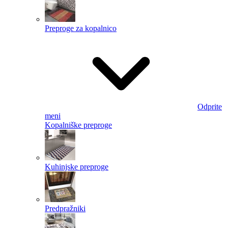
Preproge za kopalnico
Odprite
meni
Kopalniške preproge
Kuhinjske preproge
Predpražniki