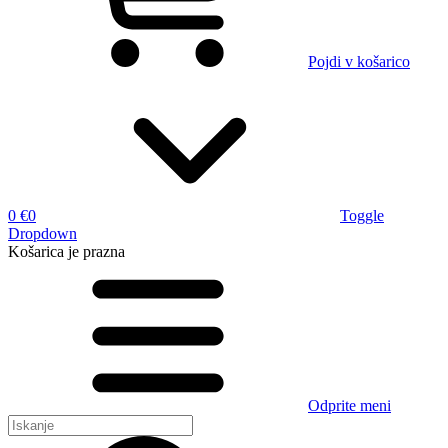
Pojdi v košarico
0 €
0
Toggle
Dropdown
Košarica
je prazna
Odprite meni