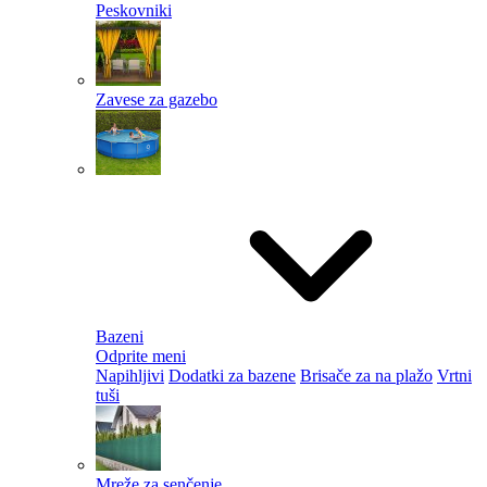
Peskovniki
Zavese za gazebo
Bazeni
Odprite meni
Napihljivi
Dodatki za bazene
Brisače za na plažo
Vrtni
tuši
Mreže za senčenje