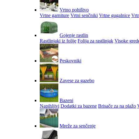
Vrtno pohištvo
Vrtne garniture
Vrtni senčniki
Vrtne gugalnice
Vrtn
Gojenje rastlin
Rastlinjaki iz folije
Folija za rastlinjak
Visoke gred
Peskovniki
Zavese za gazebo
Bazeni
Napihljivi
Dodatki za bazene
Brisače za na plažo
V
Mreže za senčenje