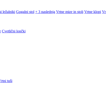
i ležalniki
Gugalni stol
+ 3 naslednja
Vrtne mize in stoli
Vrtne klopi
Vr
e
Cvetlični lončki
rtni tuši