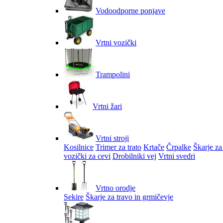
Vodoodporne ponjave
Vrtni vozički
Trampolini
Vrtni žari
Vrtni stroji
Kosilnice
Trimer za trato
Krtače
Črpalke
Škarje za
vozički za cevi
Drobilniki vej
Vrtni svedri
Vrtno orodje
Sekire
Škarje za travo in grmičevje