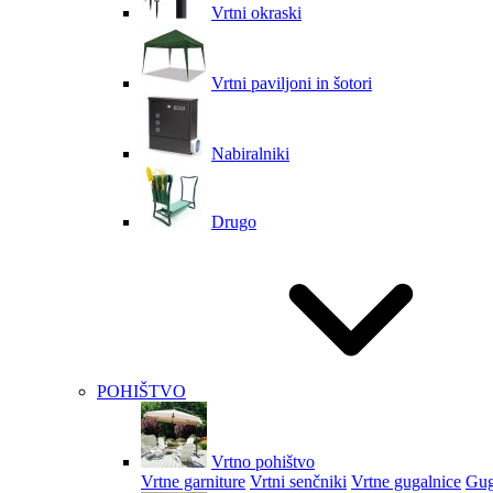
Vrtni okraski
Vrtni paviljoni in šotori
Nabiralniki
Drugo
POHIŠTVO
Vrtno pohištvo
Vrtne garniture
Vrtni senčniki
Vrtne gugalnice
Gug