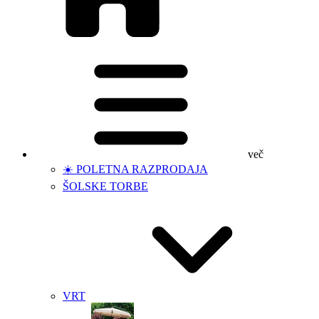
več
☀️ POLETNA RAZPRODAJA
ŠOLSKE TORBE
VRT