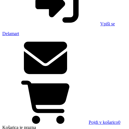
Vpiši se
Delamart
Pojdi v košarico
0
Košarica
je prazna