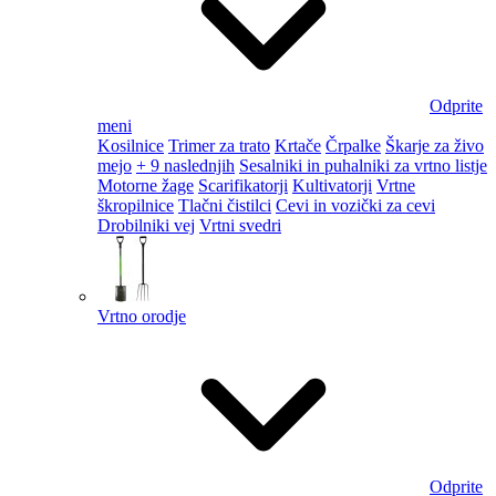
Odprite
meni
Kosilnice
Trimer za trato
Krtače
Črpalke
Škarje za živo
mejo
+ 9 naslednjih
Sesalniki in puhalniki za vrtno listje
Motorne žage
Scarifikatorji
Kultivatorji
Vrtne
škropilnice
Tlačni čistilci
Cevi in vozički za cevi
Drobilniki vej
Vrtni svedri
Vrtno orodje
Odprite