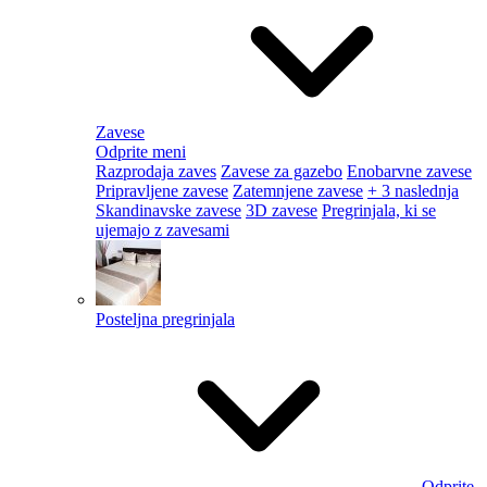
Zavese
Odprite meni
Razprodaja zaves
Zavese za gazebo
Enobarvne zavese
Pripravljene zavese
Zatemnjene zavese
+ 3 naslednja
Skandinavske zavese
3D zavese
Pregrinjala, ki se
ujemajo z zavesami
Posteljna pregrinjala
Odprite