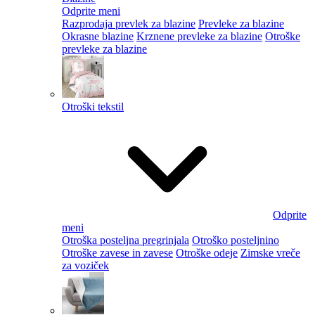
Odprite meni
Razprodaja prevlek za blazine
Prevleke za blazine
Okrasne blazine
Krznene prevleke za blazine
Otroške
prevleke za blazine
Otroški tekstil
Odprite
meni
Otroška posteljna pregrinjala
Otroško posteljnino
Otroške zavese in zavese
Otroške odeje
Zimske vreče
za voziček