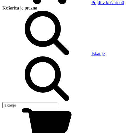
Pojdi v košarico
0
Košarica
je prazna
Iskanje