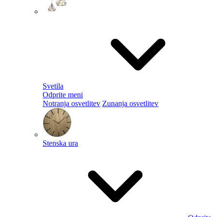
Svetila
Odprite meni
Notranja osvetlitev
Zunanja osvetlitev
Stenska ura