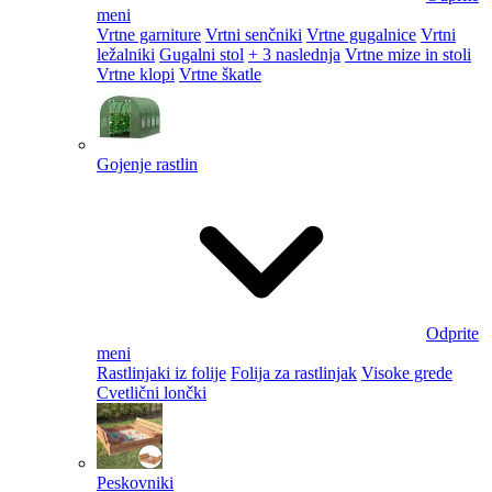
meni
Vrtne garniture
Vrtni senčniki
Vrtne gugalnice
Vrtni
ležalniki
Gugalni stol
+ 3 naslednja
Vrtne mize in stoli
Vrtne klopi
Vrtne škatle
Gojenje rastlin
Odprite
meni
Rastlinjaki iz folije
Folija za rastlinjak
Visoke grede
Cvetlični lončki
Peskovniki