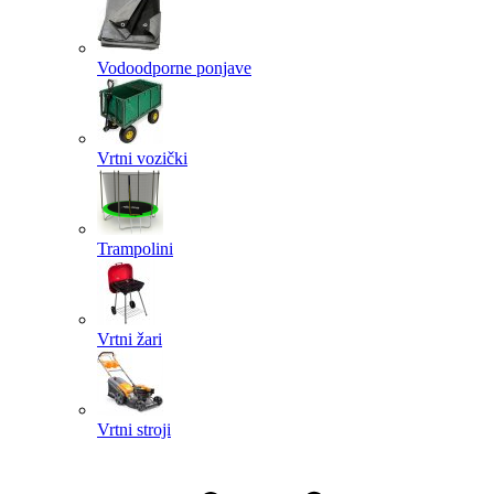
Vodoodporne ponjave
Vrtni vozički
Trampolini
Vrtni žari
Vrtni stroji