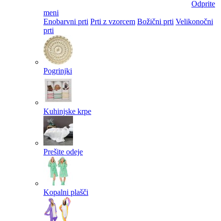
Odprite
meni
Enobarvni prti
Prti z vzorcem
Božični prti
Velikonočni
prti​
Pogrinjki
Kuhinjske krpe
Prešite odeje
Kopalni plašči