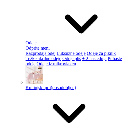
Odeje
Odprite meni
Razprodaja odej
Luksuzne odeje
Odeje za piknik
Težke akrilne odeje
Odeje pliš
+ 2 naslednja
Puhaste
odeje
Odeje iz mikrovlaken
Kuhinjski prti
(posodobljen)