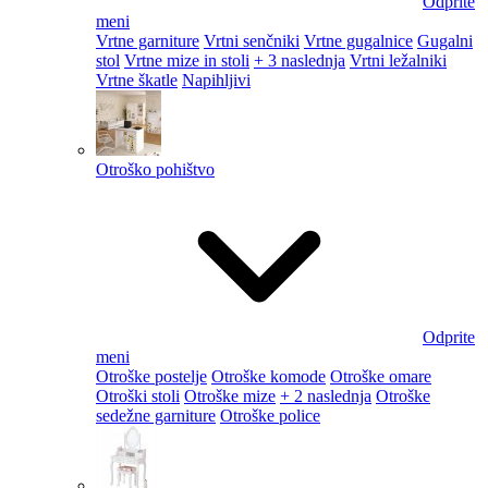
Odprite
meni
Vrtne garniture
Vrtni senčniki
Vrtne gugalnice
Gugalni
stol
Vrtne mize in stoli
+ 3 naslednja
Vrtni ležalniki
Vrtne škatle
Napihljivi
Otroško pohištvo
Odprite
meni
Otroške postelje
Otroške komode
Otroške omare
Otroški stoli
Otroške mize
+ 2 naslednja
Otroške
sedežne garniture
Otroške police