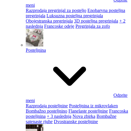
meni
Razprodaja pregrinjal za posteljo
Enobarvna posteljna
pregrinjala
Luksuzna posteljna pregrinjala
Obojestranska pregrinjala
3D posteljna pregrinjala
+ 2
naslednja
Francoske odeje
Pregrinjala za zofo
Posteljnina
Odprite
meni
Razprodaja posteljnine
Posteljnina iz mikrovlaken
Bombažno posteljnino
Flanelaste posteljnine
Francoska
posteljnina
+ 3 naslednja
Nova zbirka
Bombažne
satenaste rjuhe
Dvostranske posteljnine