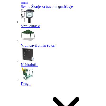
meni
Sekire
Škarje za travo in grmičevje
Vrtni okraski
Vrtni paviljoni in šotori
Nabiralniki
Drugo