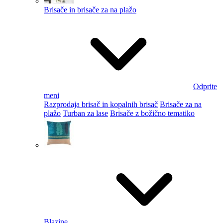
Brisače in brisače za na plažo
Odprite
meni
Razprodaja brisač in kopalnih brisač
Brisače za na
plažo
Turban za lase
Brisače z božično tematiko
Blazine