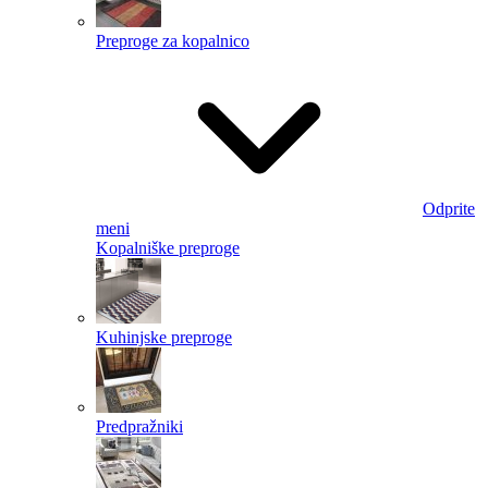
Preproge za kopalnico
Odprite
meni
Kopalniške preproge
Kuhinjske preproge
Predpražniki