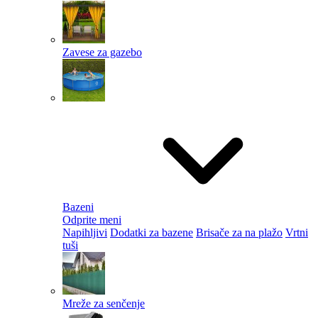
Zavese za gazebo
Bazeni
Odprite meni
Napihljivi
Dodatki za bazene
Brisače za na plažo
Vrtni
tuši
Mreže za senčenje