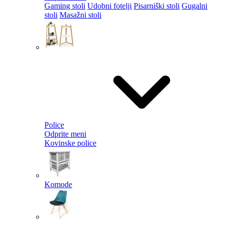
Gaming stoli
Udobni fotelji
Pisarniški stoli
Gugalni
stoli
Masažni stoli
Police
Odprite meni
Kovinske police
Komode