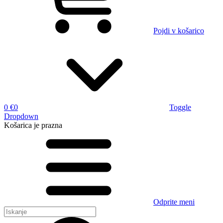
Pojdi v košarico
0 €
0
Toggle
Dropdown
Košarica
je prazna
Odprite meni