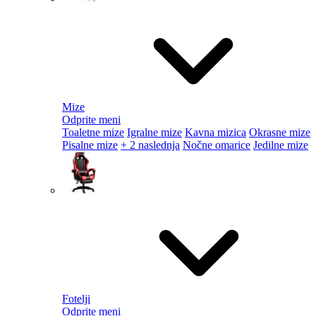
Mize
Odprite meni
Toaletne mize
Igralne mize
Kavna mizica
Okrasne mize
Pisalne mize
+ 2 naslednja
Nočne omarice
Jedilne mize
Fotelji
Odprite meni