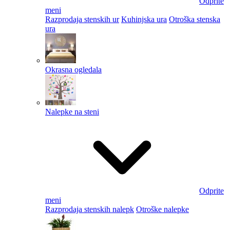
Odprite
meni
Razprodaja stenskih ur
Kuhinjska ura
Otroška stenska
ura
Okrasna ogledala
Nalepke na steni
Odprite
meni
Razprodaja stenskih nalepk
Otroške nalepke