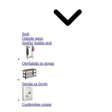
Stoli
Odprite meni
Stolčki
Jedilni stoli
Obešalniki in stojala
Stojala za čevlje
Garderobne omare