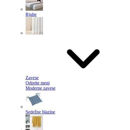
Rjuhe
Zavese
Odprite meni
Moderne zavese
Sedežne blazine