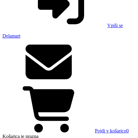
Vpiši se
Delamart
Pojdi v košarico
0
Košarica
je prazna