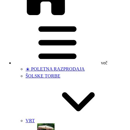
več
☀️ POLETNA RAZPRODAJA
ŠOLSKE TORBE
VRT