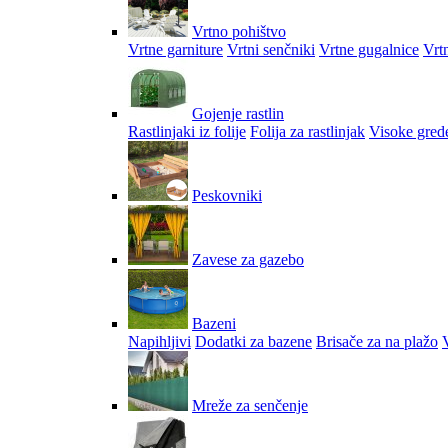
Vrtno pohištvo
Vrtne garniture
Vrtni senčniki
Vrtne gugalnice
Vrtn
Gojenje rastlin
Rastlinjaki iz folije
Folija za rastlinjak
Visoke gred
Peskovniki
Zavese za gazebo
Bazeni
Napihljivi
Dodatki za bazene
Brisače za na plažo
V
Mreže za senčenje