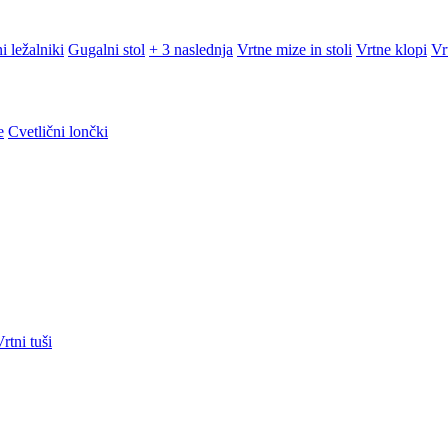
i ležalniki
Gugalni stol
+ 3 naslednja
Vrtne mize in stoli
Vrtne klopi
Vr
e
Cvetlični lončki
rtni tuši