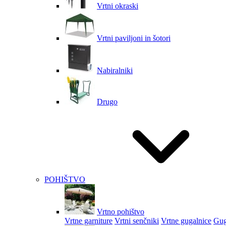
Vrtni okraski
Vrtni paviljoni in šotori
Nabiralniki
Drugo
POHIŠTVO
Vrtno pohištvo
Vrtne garniture
Vrtni senčniki
Vrtne gugalnice
Gug