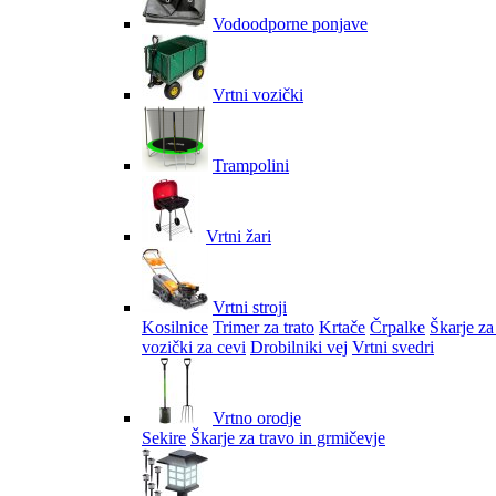
Vodoodporne ponjave
Vrtni vozički
Trampolini
Vrtni žari
Vrtni stroji
Kosilnice
Trimer za trato
Krtače
Črpalke
Škarje za
vozički za cevi
Drobilniki vej
Vrtni svedri
Vrtno orodje
Sekire
Škarje za travo in grmičevje