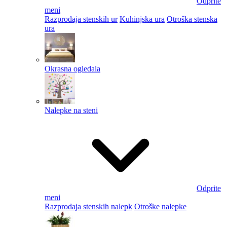
Odprite
meni
Razprodaja stenskih ur
Kuhinjska ura
Otroška stenska
ura
Okrasna ogledala
Nalepke na steni
Odprite
meni
Razprodaja stenskih nalepk
Otroške nalepke