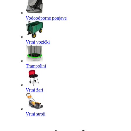
Vodoodporne ponjave
Vrtni vozički
Trampolini
Vrtni žari
Vrtni stroji