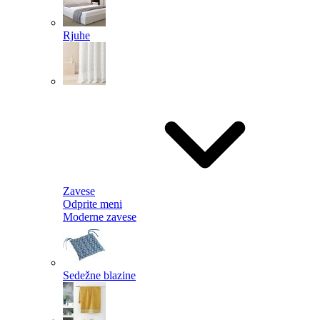
Rjuhe
Zavese
Odprite meni
Moderne zavese
Sedežne blazine