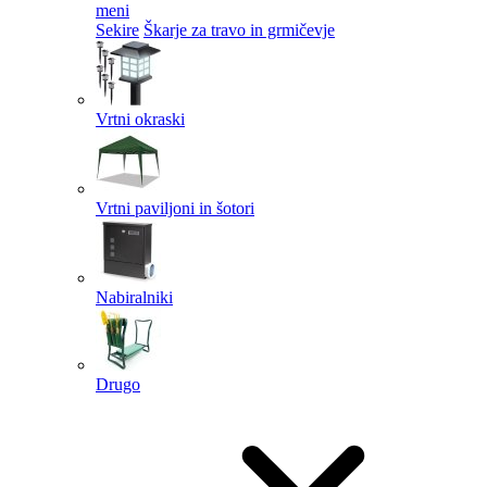
meni
Sekire
Škarje za travo in grmičevje
Vrtni okraski
Vrtni paviljoni in šotori
Nabiralniki
Drugo