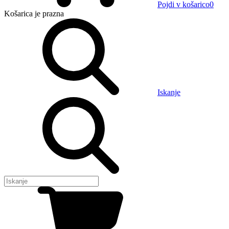
Pojdi v košarico
0
Košarica
je prazna
Iskanje