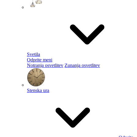
Svetila
Odprite meni
Notranja osvetlitev
Zunanja osvetlitev
Stenska ura