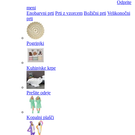
Odprite
meni
Enobarvni prti
Prti z vzorcem
Božični prti
Velikonočni
prti​
Pogrinjki
Kuhinjske krpe
Prešite odeje
Kopalni plašči