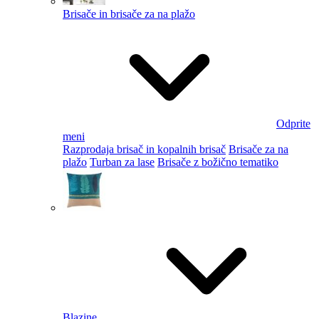
Brisače in brisače za na plažo
Odprite
meni
Razprodaja brisač in kopalnih brisač
Brisače za na
plažo
Turban za lase
Brisače z božično tematiko
Blazine