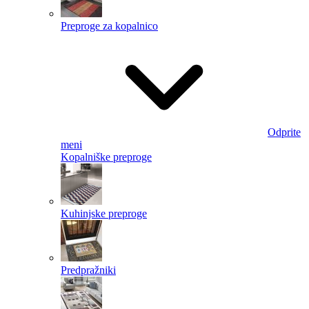
Preproge za kopalnico
Odprite
meni
Kopalniške preproge
Kuhinjske preproge
Predpražniki