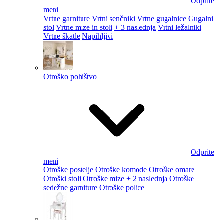
Odprite
meni
Vrtne garniture
Vrtni senčniki
Vrtne gugalnice
Gugalni
stol
Vrtne mize in stoli
+ 3 naslednja
Vrtni ležalniki
Vrtne škatle
Napihljivi
Otroško pohištvo
Odprite
meni
Otroške postelje
Otroške komode
Otroške omare
Otroški stoli
Otroške mize
+ 2 naslednja
Otroške
sedežne garniture
Otroške police