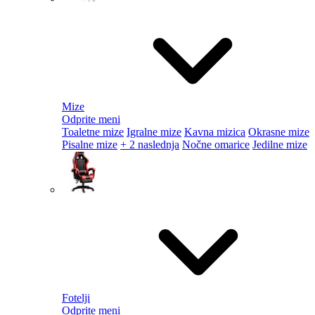
Mize
Odprite meni
Toaletne mize
Igralne mize
Kavna mizica
Okrasne mize
Pisalne mize
+ 2 naslednja
Nočne omarice
Jedilne mize
Fotelji
Odprite meni