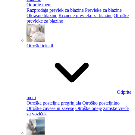
Odprite meni
Razprodaja prevlek za blazine
Prevleke za blazine
Okrasne blazine
Krznene prevleke za blazine
Otroške
prevleke za blazine
Otroški tekstil
Odprite
meni
Otroška posteljna pregrinjala
Otroško posteljnino
Otroške zavese in zavese
Otroške odeje
Zimske vreče
za voziček