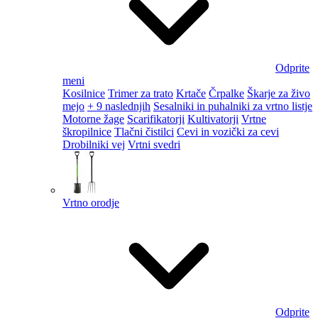
Odprite
meni
Kosilnice
Trimer za trato
Krtače
Črpalke
Škarje za živo
mejo
+ 9 naslednjih
Sesalniki in puhalniki za vrtno listje
Motorne žage
Scarifikatorji
Kultivatorji
Vrtne
škropilnice
Tlačni čistilci
Cevi in vozički za cevi
Drobilniki vej
Vrtni svedri
Vrtno orodje
Odprite