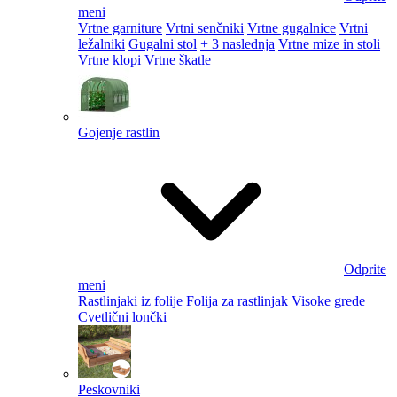
meni
Vrtne garniture
Vrtni senčniki
Vrtne gugalnice
Vrtni
ležalniki
Gugalni stol
+ 3 naslednja
Vrtne mize in stoli
Vrtne klopi
Vrtne škatle
Gojenje rastlin
Odprite
meni
Rastlinjaki iz folije
Folija za rastlinjak
Visoke grede
Cvetlični lončki
Peskovniki