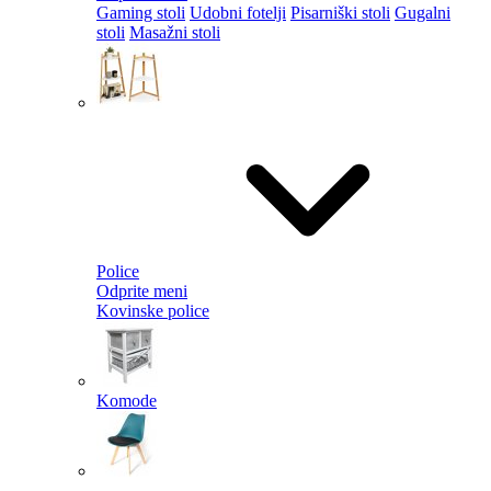
Gaming stoli
Udobni fotelji
Pisarniški stoli
Gugalni
stoli
Masažni stoli
Police
Odprite meni
Kovinske police
Komode