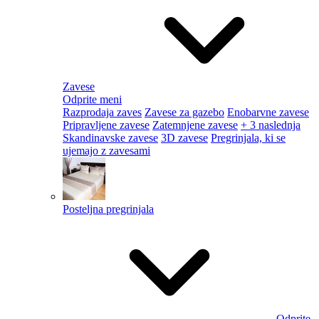
Zavese
Odprite meni
Razprodaja zaves
Zavese za gazebo
Enobarvne zavese
Pripravljene zavese
Zatemnjene zavese
+ 3 naslednja
Skandinavske zavese
3D zavese
Pregrinjala, ki se
ujemajo z zavesami
Posteljna pregrinjala
Odprite