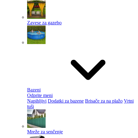
Zavese za gazebo
Bazeni
Odprite meni
Napihljivi
Dodatki za bazene
Brisače za na plažo
Vrtni
tuši
Mreže za senčenje