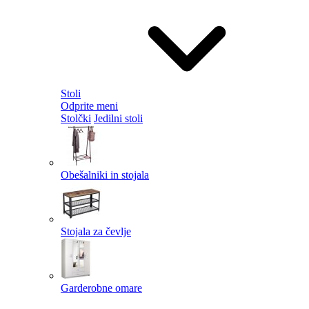
Stoli
Odprite meni
Stolčki
Jedilni stoli
Obešalniki in stojala
Stojala za čevlje
Garderobne omare