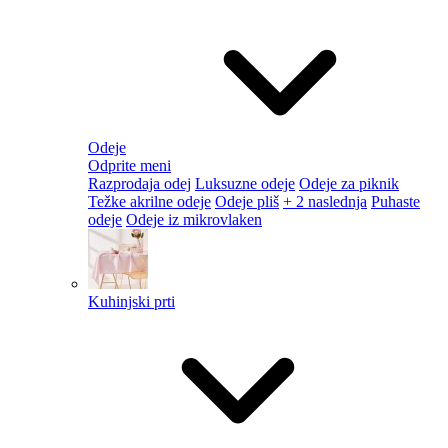
Odeje
Odprite meni
Razprodaja odej
Luksuzne odeje
Odeje za piknik
Težke akrilne odeje
Odeje pliš
+ 2 naslednja
Puhaste
odeje
Odeje iz mikrovlaken
Kuhinjski prti