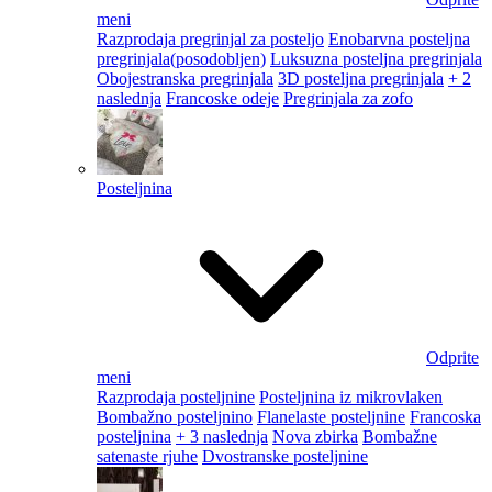
meni
Razprodaja pregrinjal za posteljo
Enobarvna posteljna
pregrinjala
(posodobljen)
Luksuzna posteljna pregrinjala
Obojestranska pregrinjala
3D posteljna pregrinjala
+ 2
naslednja
Francoske odeje
Pregrinjala za zofo
Posteljnina
Odprite
meni
Razprodaja posteljnine
Posteljnina iz mikrovlaken
Bombažno posteljnino
Flanelaste posteljnine
Francoska
posteljnina
+ 3 naslednja
Nova zbirka
Bombažne
satenaste rjuhe
Dvostranske posteljnine