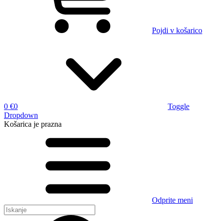
Pojdi v košarico
0 €
0
Toggle
Dropdown
Košarica
je prazna
Odprite meni