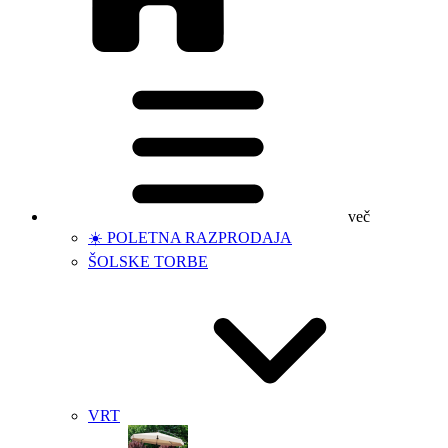
več
☀️ POLETNA RAZPRODAJA
ŠOLSKE TORBE
VRT