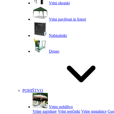
Vrtni okraski
Vrtni paviljoni in šotori
Nabiralniki
Drugo
POHIŠTVO
Vrtno pohištvo
Vrtne garniture
Vrtni senčniki
Vrtne gugalnice
Gug