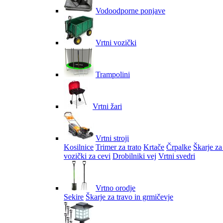
Vodoodporne ponjave
Vrtni vozički
Trampolini
Vrtni žari
Vrtni stroji
Kosilnice
Trimer za trato
Krtače
Črpalke
Škarje za
vozički za cevi
Drobilniki vej
Vrtni svedri
Vrtno orodje
Sekire
Škarje za travo in grmičevje