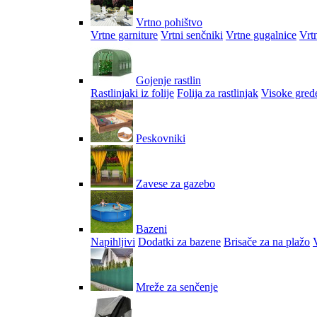
Vrtno pohištvo
Vrtne garniture
Vrtni senčniki
Vrtne gugalnice
Vrtn
Gojenje rastlin
Rastlinjaki iz folije
Folija za rastlinjak
Visoke gred
Peskovniki
Zavese za gazebo
Bazeni
Napihljivi
Dodatki za bazene
Brisače za na plažo
V
Mreže za senčenje