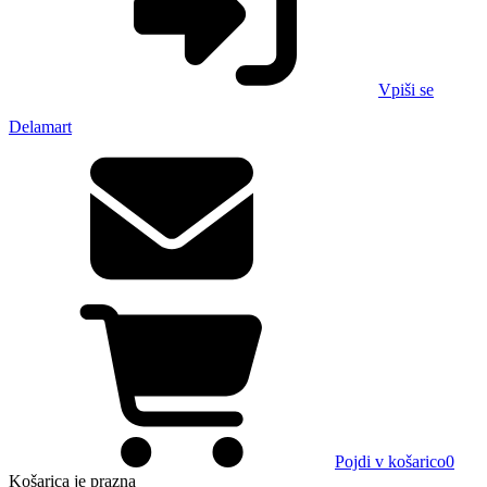
Vpiši se
Delamart
Pojdi v košarico
0
Košarica
je prazna