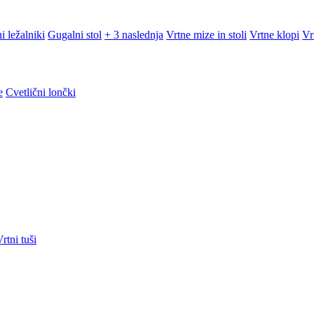
i ležalniki
Gugalni stol
+ 3 naslednja
Vrtne mize in stoli
Vrtne klopi
Vr
e
Cvetlični lončki
rtni tuši