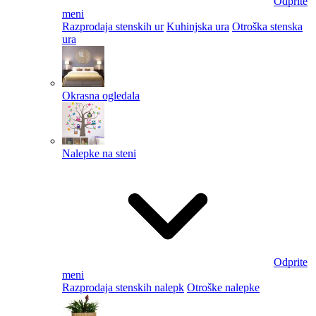
Odprite
meni
Razprodaja stenskih ur
Kuhinjska ura
Otroška stenska
ura
Okrasna ogledala
Nalepke na steni
Odprite
meni
Razprodaja stenskih nalepk
Otroške nalepke