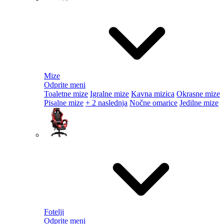
Mize
Odprite meni
Toaletne mize
Igralne mize
Kavna mizica
Okrasne mize
Pisalne mize
+ 2 naslednja
Nočne omarice
Jedilne mize
Fotelji
Odprite meni