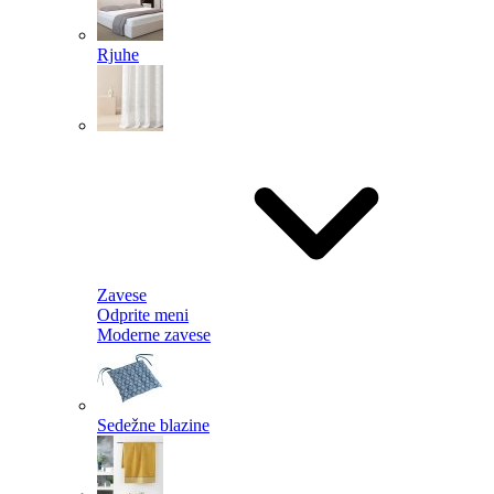
Rjuhe
Zavese
Odprite meni
Moderne zavese
Sedežne blazine