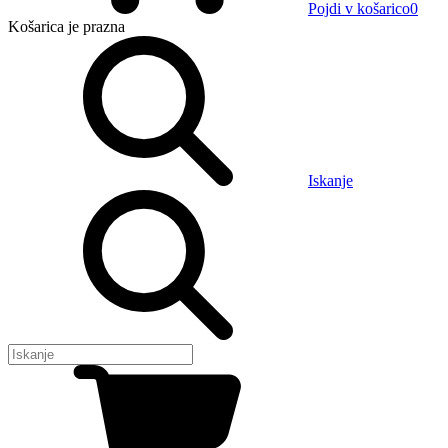
Pojdi v košarico
0
Košarica
je prazna
Iskanje