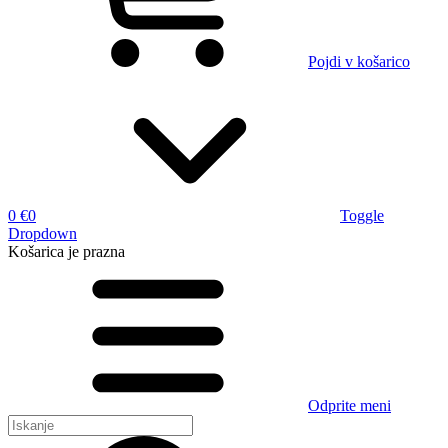
Pojdi v košarico
0 €
0
Toggle
Dropdown
Košarica
je prazna
Odprite meni