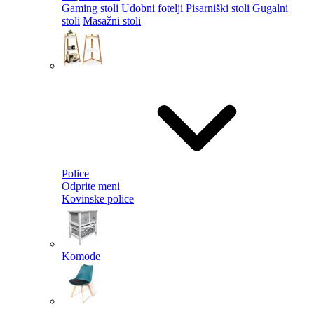
Gaming stoli
Udobni fotelji
Pisarniški stoli
Gugalni
stoli
Masažni stoli
Police
Odprite meni
Kovinske police
Komode