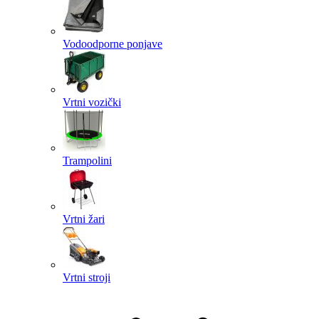
Vodoodporne ponjave
Vrtni vozički
Trampolini
Vrtni žari
Vrtni stroji