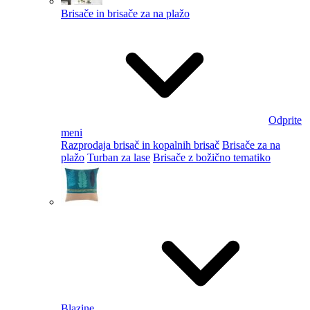
Brisače in brisače za na plažo
Odprite
meni
Razprodaja brisač in kopalnih brisač
Brisače za na
plažo
Turban za lase
Brisače z božično tematiko
Blazine