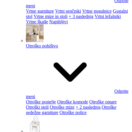
Odprite
meni
Vrtne garniture
Vrtni senčniki
Vrtne gugalnice
Gugalni
stol
Vrtne mize in stoli
+ 3 naslednja
Vrtni ležalniki
Vrtne škatle
Napihljivi
Otroško pohištvo
Odprite
meni
Otroške postelje
Otroške komode
Otroške omare
Otroški stoli
Otroške mize
+ 2 naslednja
Otroške
sedežne garniture
Otroške police