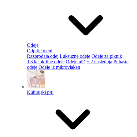
Odeje
Odprite meni
Razprodaja odej
Luksuzne odeje
Odeje za piknik
Težke akrilne odeje
Odeje pliš
+ 2 naslednja
Puhaste
odeje
Odeje iz mikrovlaken
Kuhinjski prti