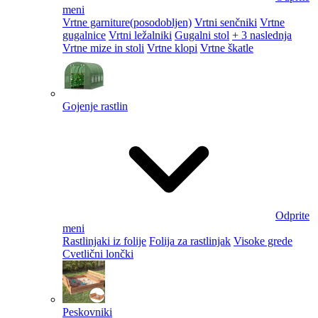
meni
Vrtne garniture
(posodobljen)
Vrtni senčniki
Vrtne
gugalnice
Vrtni ležalniki
Gugalni stol
+ 3 naslednja
Vrtne mize in stoli
Vrtne klopi
Vrtne škatle
Gojenje rastlin
Odprite
meni
Rastlinjaki iz folije
Folija za rastlinjak
Visoke grede
Cvetlični lončki
Peskovniki