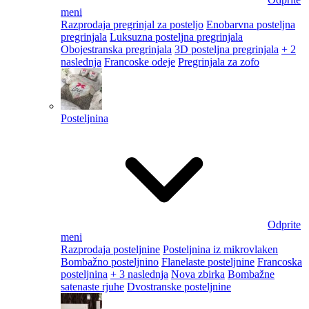
meni
Razprodaja pregrinjal za posteljo
Enobarvna posteljna
pregrinjala
Luksuzna posteljna pregrinjala
Obojestranska pregrinjala
3D posteljna pregrinjala
+ 2
naslednja
Francoske odeje
Pregrinjala za zofo
Posteljnina
Odprite
meni
Razprodaja posteljnine
Posteljnina iz mikrovlaken
Bombažno posteljnino
Flanelaste posteljnine
Francoska
posteljnina
+ 3 naslednja
Nova zbirka
Bombažne
satenaste rjuhe
Dvostranske posteljnine