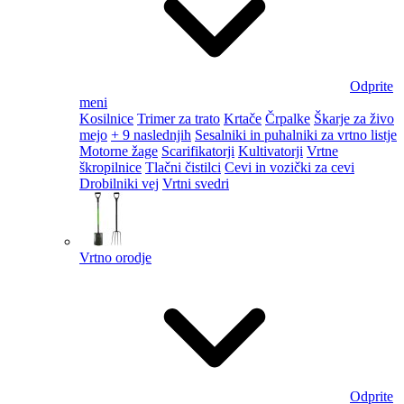
Odprite
meni
Kosilnice
Trimer za trato
Krtače
Črpalke
Škarje za živo
mejo
+ 9 naslednjih
Sesalniki in puhalniki za vrtno listje
Motorne žage
Scarifikatorji
Kultivatorji
Vrtne
škropilnice
Tlačni čistilci
Cevi in vozički za cevi
Drobilniki vej
Vrtni svedri
Vrtno orodje
Odprite