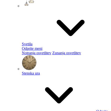
Svetila
Odprite meni
Notranja osvetlitev
Zunanja osvetlitev
Stenska ura