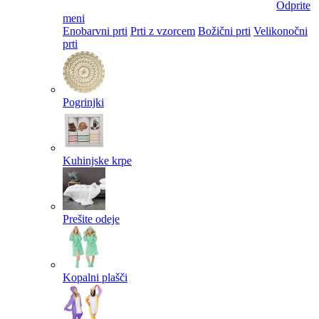
Odprite
meni
Enobarvni prti
Prti z vzorcem
Božični prti
Velikonočni
prti​
Pogrinjki
Kuhinjske krpe
Prešite odeje
Kopalni plašči