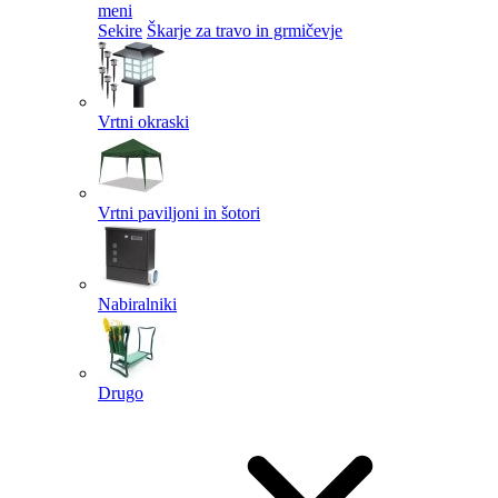
meni
Sekire
Škarje za travo in grmičevje
Vrtni okraski
Vrtni paviljoni in šotori
Nabiralniki
Drugo