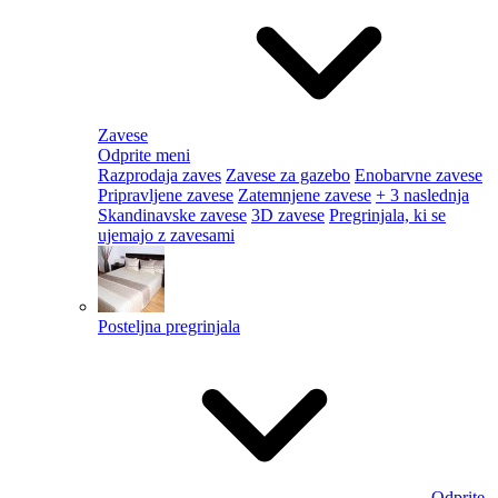
Zavese
Odprite meni
Razprodaja zaves
Zavese za gazebo
Enobarvne zavese
Pripravljene zavese
Zatemnjene zavese
+ 3 naslednja
Skandinavske zavese
3D zavese
Pregrinjala, ki se
ujemajo z zavesami
Posteljna pregrinjala
Odprite