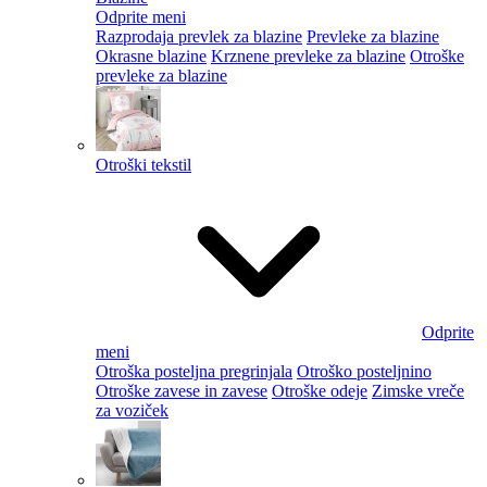
Odprite meni
Razprodaja prevlek za blazine
Prevleke za blazine
Okrasne blazine
Krznene prevleke za blazine
Otroške
prevleke za blazine
Otroški tekstil
Odprite
meni
Otroška posteljna pregrinjala
Otroško posteljnino
Otroške zavese in zavese
Otroške odeje
Zimske vreče
za voziček