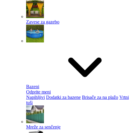
Zavese za gazebo
Bazeni
Odprite meni
Napihljivi
Dodatki za bazene
Brisače za na plažo
Vrtni
tuši
Mreže za senčenje