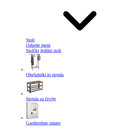
Stoli
Odprite meni
Stolčki
Jedilni stoli
Obešalniki in stojala
Stojala za čevlje
Garderobne omare