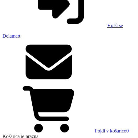
Vpiši se
Delamart
Pojdi v košarico
0
Košarica
je prazna