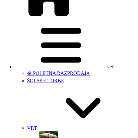
več
☀️ POLETNA RAZPRODAJA
ŠOLSKE TORBE
VRT