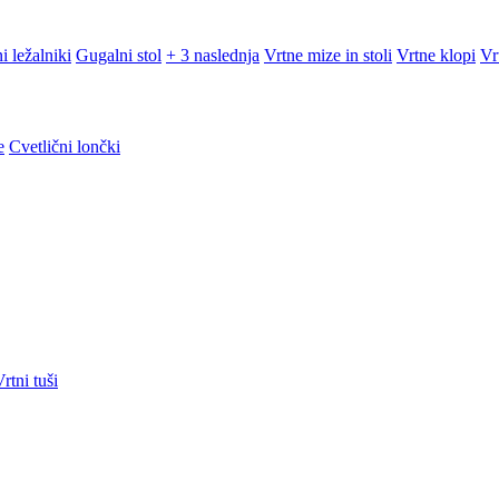
i ležalniki
Gugalni stol
+ 3 naslednja
Vrtne mize in stoli
Vrtne klopi
Vr
e
Cvetlični lončki
rtni tuši