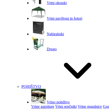
Vrtni okraski
Vrtni paviljoni in šotori
Nabiralniki
Drugo
POHIŠTVO
Vrtno pohištvo
Vrtne garniture
Vrtni senčniki
Vrtne gugalnice
Gug