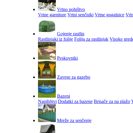
Vrtno pohištvo
Vrtne garniture
Vrtni senčniki
Vrtne gugalnice
Vrtn
Gojenje rastlin
Rastlinjaki iz folije
Folija za rastlinjak
Visoke gred
Peskovniki
Zavese za gazebo
Bazeni
Napihljivi
Dodatki za bazene
Brisače za na plažo
V
Mreže za senčenje