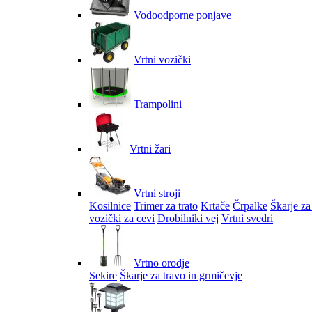
Vodoodporne ponjave
Vrtni vozički
Trampolini
Vrtni žari
Vrtni stroji
Kosilnice
Trimer za trato
Krtače
Črpalke
Škarje za
vozički za cevi
Drobilniki vej
Vrtni svedri
Vrtno orodje
Sekire
Škarje za travo in grmičevje