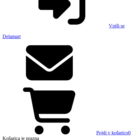
Vpiši se
Delamart
Pojdi v košarico
0
Košarica
je prazna