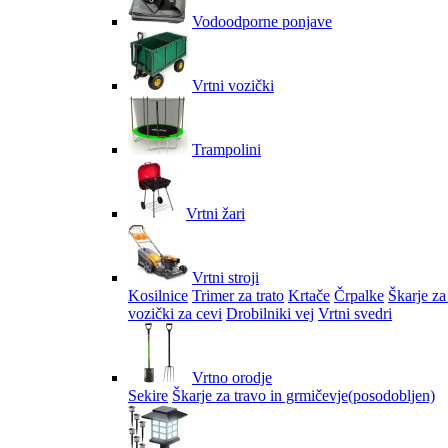
Vodoodporne ponjave
Vrtni vozički
Trampolini
Vrtni žari
Vrtni stroji
Kosilnice
Trimer za trato
Krtače
Črpalke
Škarje za
vozički za cevi
Drobilniki vej
Vrtni svedri
Vrtno orodje
Sekire
Škarje za travo in grmičevje
(posodobljen)