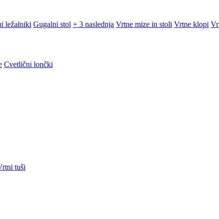
i ležalniki
Gugalni stol
+ 3 naslednja
Vrtne mize in stoli
Vrtne klopi
Vr
e
Cvetlični lončki
rtni tuši