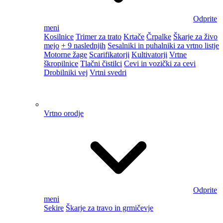
Odprite
meni
Kosilnice
Trimer za trato
Krtače
Črpalke
Škarje za živo
mejo
+ 9 naslednjih
Sesalniki in puhalniki za vrtno listje
Motorne žage
Scarifikatorji
Kultivatorji
Vrtne
škropilnice
Tlačni čistilci
Cevi in vozički za cevi
Drobilniki vej
Vrtni svedri
Vrtno orodje
Odprite
meni
Sekire
Škarje za travo in grmičevje
Vrtni okraski
Vrtni paviljoni in šotori