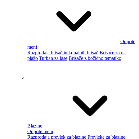
Odprite meni
Ventilatorji in klimatske naprave
Potovalna prtljaga in dodatki
Odprite