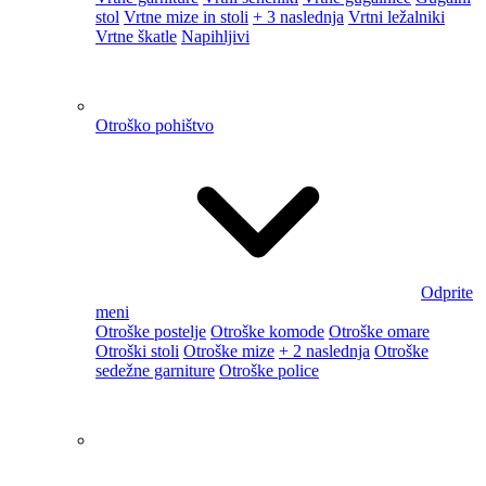
Otroški stoli
Otroške mize
+ 2 naslednja
Otroške
sedežne garniture
Otroške police
Mize
Odprite meni
Toaletne mize
Igralne mize
Kavna mizica
Okrasne mize
Pisalne mize
+ 2 naslednja
Nočne omarice
Jedilne mize
Fotelji
Odprite meni