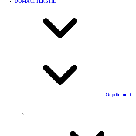
Zavese
Odprite meni
Moderne zavese
Sedežne blazine
Brisače in brisače za na plažo
Odprite
meni
Razprodaja brisač in kopalnih brisač
Brisače za na