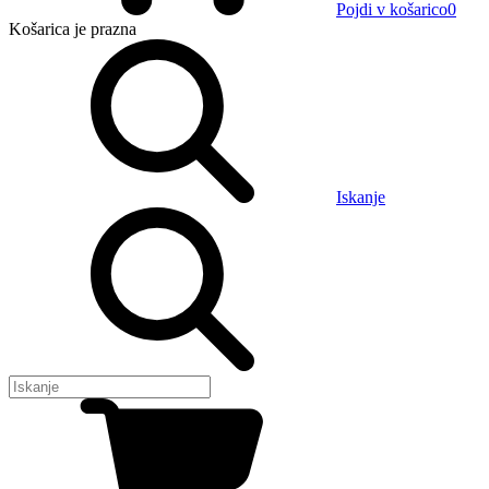
Pojdi v košarico
0
Košarica
je prazna
Iskanje