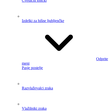
meni
Enostranske stopnice
Dvostranske stopnice
Enodelne
podporne lestve
Dvodelne lestve
Tridelne lestve
+ 3
naslednja
Večnamenske zložljive lestve
Teleskopske
lestve
Platformske lestve
Ročno orodje
Odprite
meni
Kompleti Gola
Rezalniki ploščic
Škarje za pločevino
Primeži
Kladiva
+ 5 naslednjih
Plinski gorilniki
Ključi
Klešče
Izvijači
Dleto