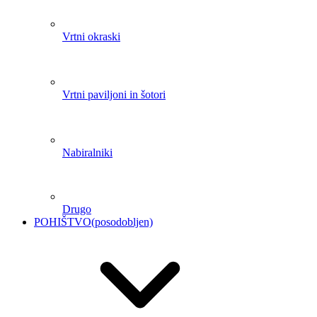
Nabiralniki
Drugo
POHIŠTVO
(posodobljen)
Odprite meni
Vrtno pohištvo