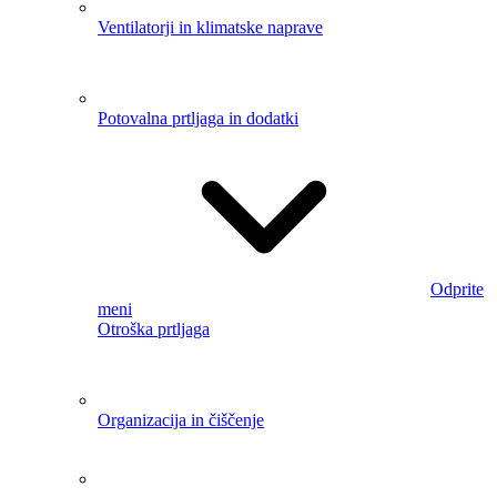
Odprite
meni
Božična drevesa
Božične zavese
Božični okraski
Božične posteljnine
Božične odeje
+ 4 naslednja
Božični prti
Božične prevleke za blazine
Brisače z
božično tematiko
Božična razsvetljava
ŠPORTNA OPREMA