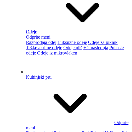
Odprite
meni
Razprodaja stenskih ur
Kuhinjska ura
Otroška stenska
ura
Okrasna ogledala
Nalepke na steni
Odprite
meni
Razprodaja stenskih nalepk
Otroške nalepke
Cvetlični lončki
Izdelki za hišne ljubljenčke