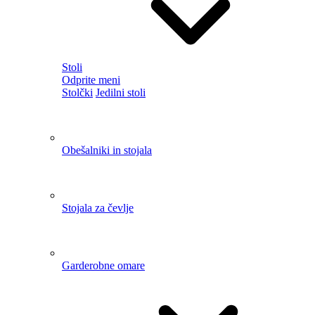
Razprodaja preprog
Sodobne preproge
Starinske preproge
Krznene preproge
Okrogle in ovalne preproge
Skandinavske preproge
Otroške preproge
Preproge za kopalnico
Odprite