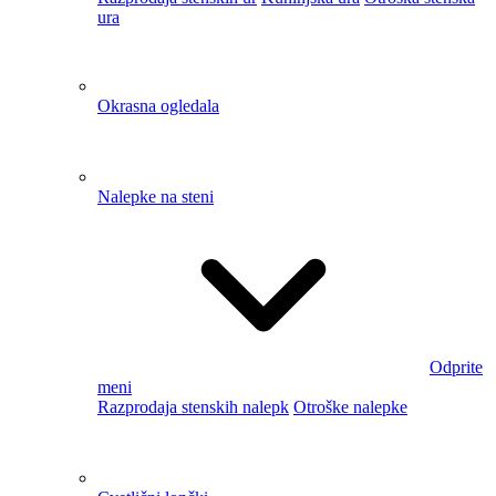
Odprite meni
Razprodaja delavnica in orodje
Lestve in stopnice
Odprite