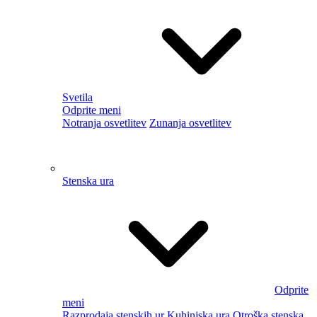
Odprite meni
Kampiranje
Vodni športi
Kolesarstvo
Nogometni goli in oprema
Fitnes
Zimski športi
DELAVNICA IN GRADNJA