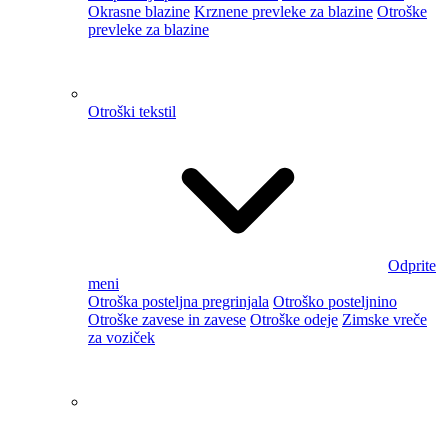
meni
Otroška prtljaga
Organizacija in čiščenje
Svetila
Odprite meni
Notranja osvetlitev
Zunanja osvetlitev
Stenska ura