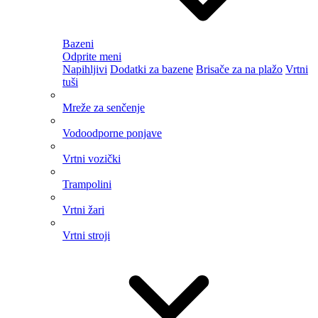
Bazeni
Odprite meni
Napihljivi
Dodatki za bazene
Brisače za na plažo
Vrtni
tuši
Mreže za senčenje
Vodoodporne ponjave
Vrtni vozički
Trampolini
Vrtni žari
Vrtni stroji