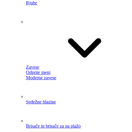
Odprite
meni
Enobarvni prti
Prti z vzorcem
Božični prti
Velikonočni
prti​
Pogrinjki
Kuhinjske krpe
Prešite odeje
Kopalni plašči
Pižama kombinezon
Dekorativni kompleti
DEKORACIJE