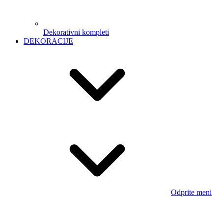
meni
Otroške kuhinje
Hiške za punčke
Otroški električni
avtomobili
Igralne podloge
Otroški tricikli
+ 1 naslednji
Poganjalci
Otroške hiške in šotori
Okraski iz maha
Leseni izdelki
MAJICE S POTISKOM
Odprite
meni
Vzglavniki s tiskanjem po meri
Hobby majice
Majice
za ljubitelje
Družinske majice
BOŽIČ