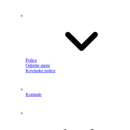
Odprite meni
Stolčki
Jedilni stoli
Obešalniki in stojala
Stojala za čevlje
Garderobne omare
PREPROGE
Odprite meni