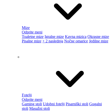
Gaming stoli
Udobni fotelji
Pisarniški stoli
Gugalni
stoli
Masažni stoli
Police
Odprite meni
Kovinske police
Komode
Stoli