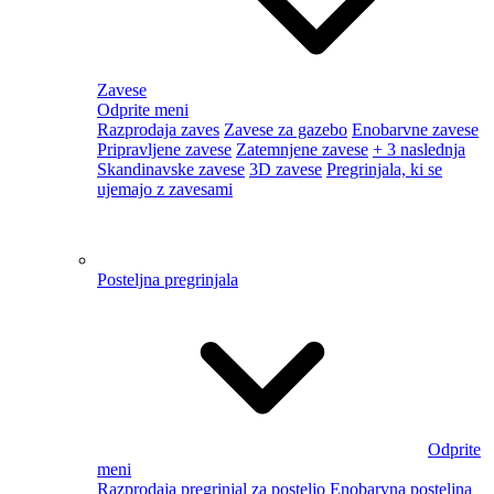
plažo
Turban za lase
Brisače z božično tematiko
Blazine
Odprite meni
Razprodaja prevlek za blazine
Prevleke za blazine
Okrasne blazine
Krznene prevleke za blazine
Otroške
prevleke za blazine
Otroški tekstil