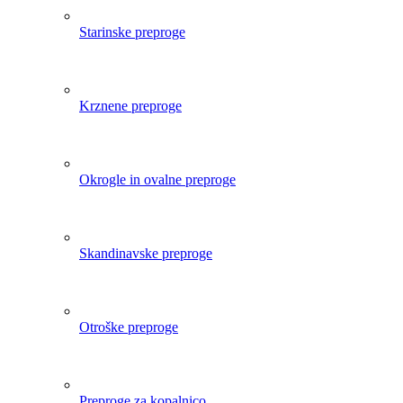
Odprite meni
Zavese
Odprite meni
Razprodaja zaves
Zavese za gazebo
Enobarvne zavese
Pripravljene zavese
Zatemnjene zavese
+ 3 naslednja
Skandinavske zavese
3D zavese
Pregrinjala, ki se
ujemajo z zavesami
Posteljna pregrinjala