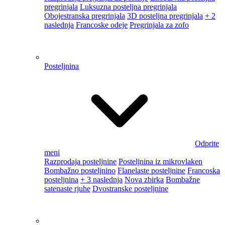
Odprite
meni
Otroška posteljna pregrinjala
Otroško posteljnino
Otroške zavese in zavese
Otroške odeje
Zimske vreče
za voziček
Odeje
Odprite meni
Razprodaja odej
Luksuzne odeje
Odeje za piknik
Težke akrilne odeje
Odeje pliš
+ 2 naslednja
Puhaste
odeje
Odeje iz mikrovlaken
Kuhinjski prti