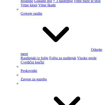
ležalniki
Gugalni stol
+ 3 naslednja
Vrtne mize in stoli
Vrtne klopi
Vrtne škatle
Gojenje rastlin
Odprite
meni
Rastlinjaki iz folije
Folija za rastlinjak
Visoke grede
Cvetlični lončki
Peskovniki
Zavese za gazebo