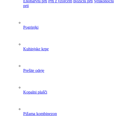
Odprite
meni
Pasje postelje
Razvlaževalci zraka
Vlažilniki zraka
Lesene letve za steno
Igrače za otroke
Odprite