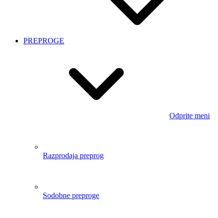
meni
Kopalniške preproge
Kuhinjske preproge
Predpražniki
Preproge za dnevno sobo
DOMAČI TEKSTIL