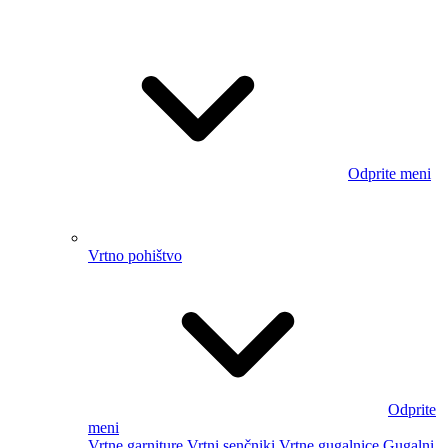
Odprite
meni
Vrtne garniture
Vrtni senčniki
Vrtne gugalnice
Gugalni
stol
Vrtne mize in stoli
+ 3 naslednja
Vrtni ležalniki
Vrtne škatle
Napihljivi
Otroško pohištvo
Odprite
meni
Otroške postelje
Otroške komode
Otroške omare