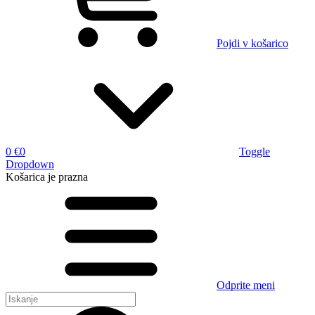
Pojdi v košarico
0 €
0
Toggle
Dropdown
Košarica
je prazna
Odprite meni