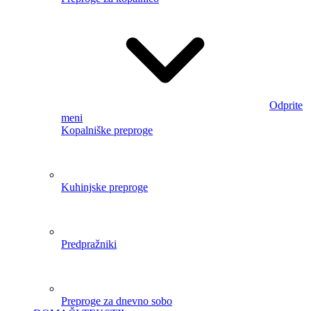
Odprite
meni
Razprodaja pregrinjal za posteljo
Enobarvna posteljna
pregrinjala
Luksuzna posteljna pregrinjala
Obojestranska pregrinjala
3D posteljna pregrinjala
+ 2
naslednja
Francoske odeje
Pregrinjala za zofo
Posteljnina
Odprite
meni
Razprodaja posteljnine
Posteljnina iz mikrovlaken
Bombažno posteljnino
Flanelaste posteljnine
Francoska
posteljnina
+ 3 naslednja
Nova zbirka
Bombažne
satenaste rjuhe
Dvostranske posteljnine
Rjuhe