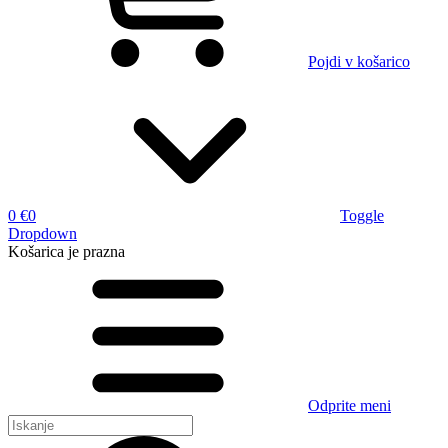
Pojdi v košarico
0 €
0
Toggle
Dropdown
Košarica
je prazna
Odprite meni