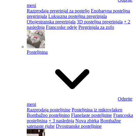
meni
Razprodaja pregrinjal za posteljo
Enobarvna posteljna
pregrinjala
Luksuzna posteljna pregrinjala
Obojestranska pregrinjala
3D posteljna pregrinjala
+ 2
naslednja
Francoske odeje
Pregrinjala za zofo
Posteljnina
Odprite
meni
Razprodaja posteljnine
Posteljnina iz mikrovlaken
Bombažno posteljnino
Flanelaste posteljnine
Francoska
posteljnina
+ 3 naslednja
Nova zbirka
Bombažne
satenaste rjuhe
Dvostranske posteljnine