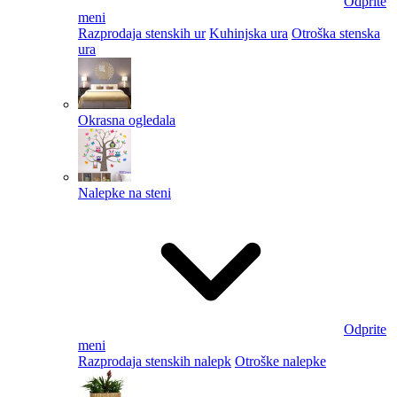
Odprite
meni
Razprodaja stenskih ur
Kuhinjska ura
Otroška stenska
ura
Okrasna ogledala
Nalepke na steni
Odprite
meni
Razprodaja stenskih nalepk
Otroške nalepke