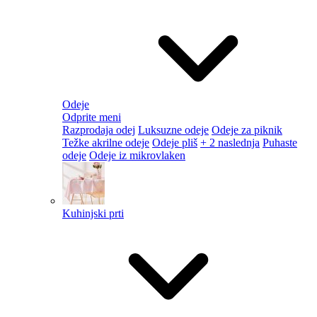
Odeje
Odprite meni
Razprodaja odej
Luksuzne odeje
Odeje za piknik
Težke akrilne odeje
Odeje pliš
+ 2 naslednja
Puhaste
odeje
Odeje iz mikrovlaken
Kuhinjski prti