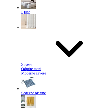
Rjuhe
Zavese
Odprite meni
Moderne zavese
Sedežne blazine