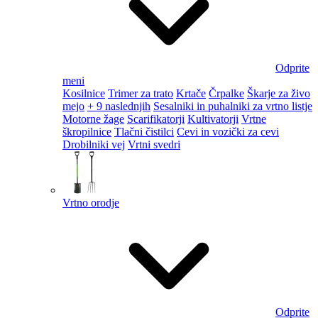
Odprite
meni
Kosilnice
Trimer za trato
Krtače
Črpalke
Škarje za živo
mejo
+ 9 naslednjih
Sesalniki in puhalniki za vrtno listje
Motorne žage
Scarifikatorji
Kultivatorji
Vrtne
škropilnice
Tlačni čistilci
Cevi in vozički za cevi
Drobilniki vej
Vrtni svedri
Vrtno orodje
Odprite