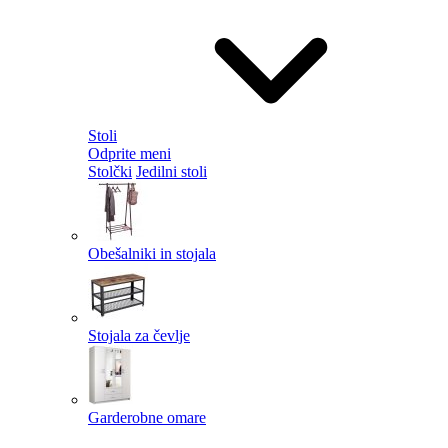
Stoli
Odprite meni
Stolčki
Jedilni stoli
Obešalniki in stojala
Stojala za čevlje
Garderobne omare