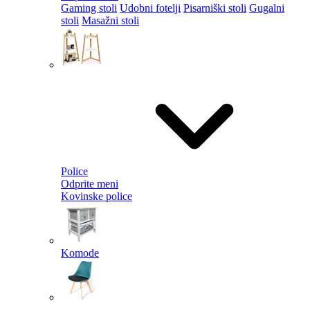
Gaming stoli
Udobni fotelji
Pisarniški stoli
Gugalni
stoli
Masažni stoli
Police
Odprite meni
Kovinske police
Komode