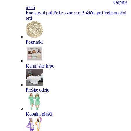
Odprite
meni
Enobarvni prti
Prti z vzorcem
Božični prti
Velikonočni
prti​
Pogrinjki
Kuhinjske krpe
Prešite odeje
Kopalni plašči