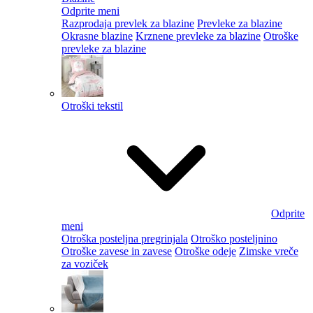
Odprite meni
Razprodaja prevlek za blazine
Prevleke za blazine
Okrasne blazine
Krznene prevleke za blazine
Otroške
prevleke za blazine
Otroški tekstil
Odprite
meni
Otroška posteljna pregrinjala
Otroško posteljnino
Otroške zavese in zavese
Otroške odeje
Zimske vreče
za voziček