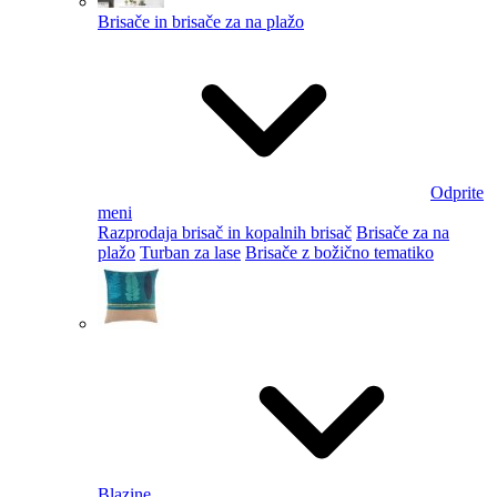
Brisače in brisače za na plažo
Odprite
meni
Razprodaja brisač in kopalnih brisač
Brisače za na
plažo
Turban za lase
Brisače z božično tematiko
Blazine