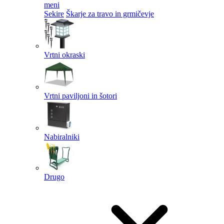
meni
Sekire
Škarje za travo in grmičevje
Vrtni okraski
Vrtni paviljoni in šotori
Nabiralniki
Drugo