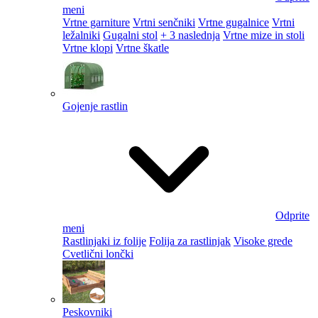
meni
Vrtne garniture
Vrtni senčniki
Vrtne gugalnice
Vrtni
ležalniki
Gugalni stol
+ 3 naslednja
Vrtne mize in stoli
Vrtne klopi
Vrtne škatle
Gojenje rastlin
Odprite
meni
Rastlinjaki iz folije
Folija za rastlinjak
Visoke grede
Cvetlični lončki
Peskovniki