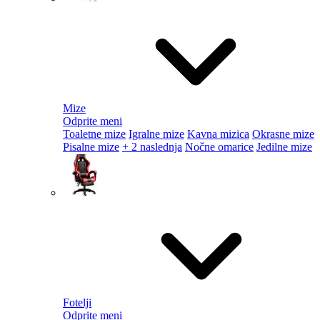
Mize
Odprite meni
Toaletne mize
Igralne mize
Kavna mizica
Okrasne mize
Pisalne mize
+ 2 naslednja
Nočne omarice
Jedilne mize
Fotelji
Odprite meni