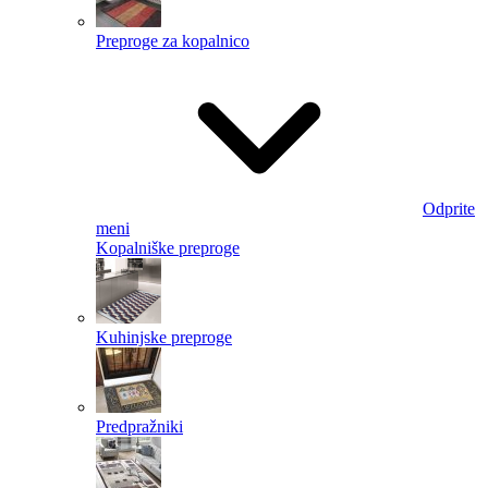
Preproge za kopalnico
Odprite
meni
Kopalniške preproge
Kuhinjske preproge
Predpražniki