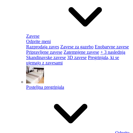
Zavese
Odprite meni
Razprodaja zaves
Zavese za gazebo
Enobarvne zavese
Pripravljene zavese
Zatemnjene zavese
+ 3 naslednja
Skandinavske zavese
3D zavese
Pregrinjala, ki se
ujemajo z zavesami
Posteljna pregrinjala
Odprite