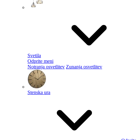
Svetila
Odprite meni
Notranja osvetlitev
Zunanja osvetlitev
Stenska ura