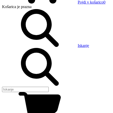
Pojdi v košarico
0
Košarica
je prazna
Iskanje