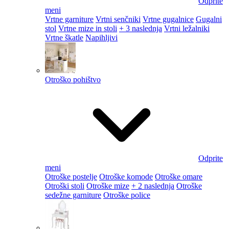
Odprite
meni
Vrtne garniture
Vrtni senčniki
Vrtne gugalnice
Gugalni
stol
Vrtne mize in stoli
+ 3 naslednja
Vrtni ležalniki
Vrtne škatle
Napihljivi
Otroško pohištvo
Odprite
meni
Otroške postelje
Otroške komode
Otroške omare
Otroški stoli
Otroške mize
+ 2 naslednja
Otroške
sedežne garniture
Otroške police