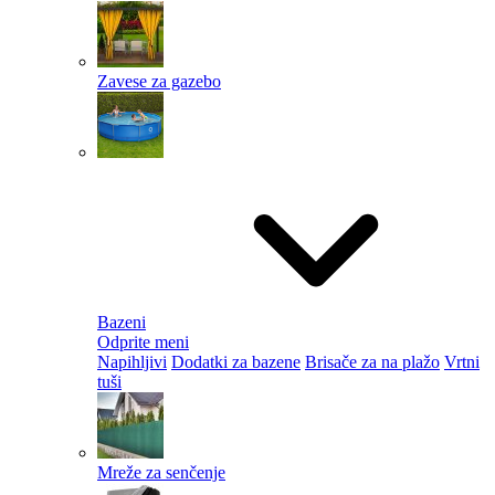
Zavese za gazebo
Bazeni
Odprite meni
Napihljivi
Dodatki za bazene
Brisače za na plažo
Vrtni
tuši
Mreže za senčenje