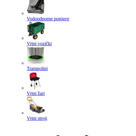
Vodoodporne ponjave
Vrtni vozički
Trampolini
Vrtni žari
Vrtni stroji