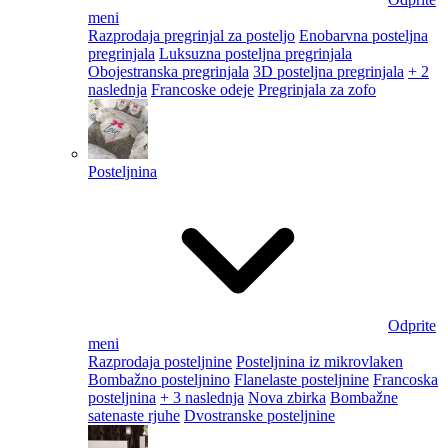
meni
Razprodaja pregrinjal za posteljo
Enobarvna posteljna
pregrinjala
Luksuzna posteljna pregrinjala
Obojestranska pregrinjala
3D posteljna pregrinjala
+ 2
naslednja
Francoske odeje
Pregrinjala za zofo
Posteljnina
Odprite
meni
Razprodaja posteljnine
Posteljnina iz mikrovlaken
Bombažno posteljnino
Flanelaste posteljnine
Francoska
posteljnina
+ 3 naslednja
Nova zbirka
Bombažne
satenaste rjuhe
Dvostranske posteljnine