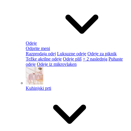
Odeje
Odprite meni
Razprodaja odej
Luksuzne odeje
Odeje za piknik
Težke akrilne odeje
Odeje pliš
+ 2 naslednja
Puhaste
odeje
Odeje iz mikrovlaken
Kuhinjski prti