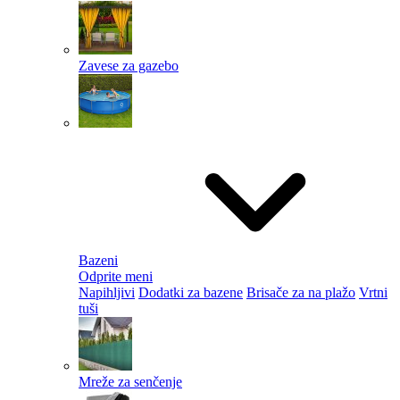
Zavese za gazebo
Bazeni
Odprite meni
Napihljivi
Dodatki za bazene
Brisače za na plažo
Vrtni
tuši
Mreže za senčenje