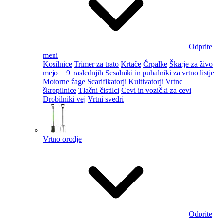
Odprite
meni
Kosilnice
Trimer za trato
Krtače
Črpalke
Škarje za živo
mejo
+ 9 naslednjih
Sesalniki in puhalniki za vrtno listje
Motorne žage
Scarifikatorji
Kultivatorji
Vrtne
škropilnice
Tlačni čistilci
Cevi in vozički za cevi
Drobilniki vej
Vrtni svedri
Vrtno orodje
Odprite