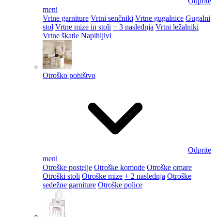
Odprite
meni
Vrtne garniture
Vrtni senčniki
Vrtne gugalnice
Gugalni
stol
Vrtne mize in stoli
+ 3 naslednja
Vrtni ležalniki
Vrtne škatle
Napihljivi
Otroško pohištvo
Odprite
meni
Otroške postelje
Otroške komode
Otroške omare
Otroški stoli
Otroške mize
+ 2 naslednja
Otroške
sedežne garniture
Otroške police