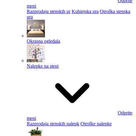
Odprite
meni
Razprodaja stenskih ur
Kuhinjska ura
Otroška stenska
ura
Okrasna ogledala
Nalepke na steni
Odprite
meni
Razprodaja stenskih nalepk
Otroške nalepke