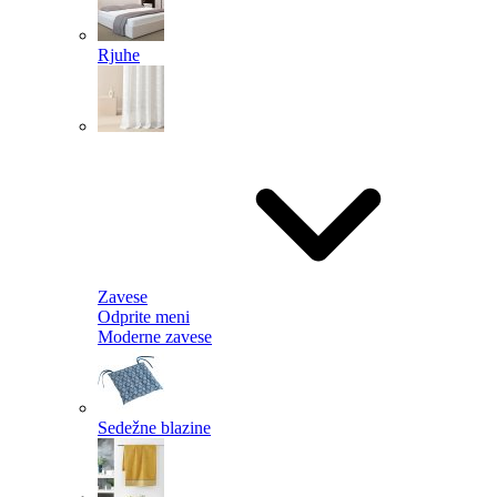
Rjuhe
Zavese
Odprite meni
Moderne zavese
Sedežne blazine