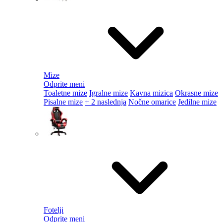
Mize
Odprite meni
Toaletne mize
Igralne mize
Kavna mizica
Okrasne mize
Pisalne mize
+ 2 naslednja
Nočne omarice
Jedilne mize
Fotelji
Odprite meni