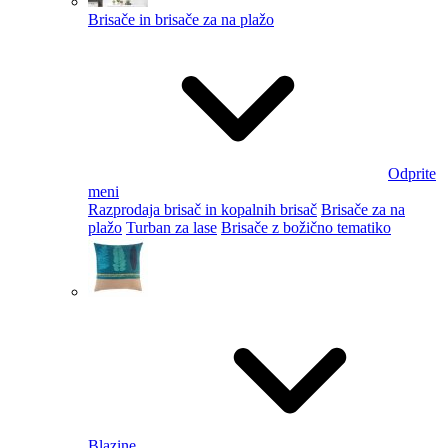
Brisače in brisače za na plažo
Odprite
meni
Razprodaja brisač in kopalnih brisač
Brisače za na
plažo
Turban za lase
Brisače z božično tematiko
Blazine