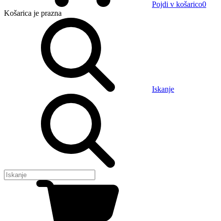
Pojdi v košarico
0
Košarica
je prazna
Iskanje