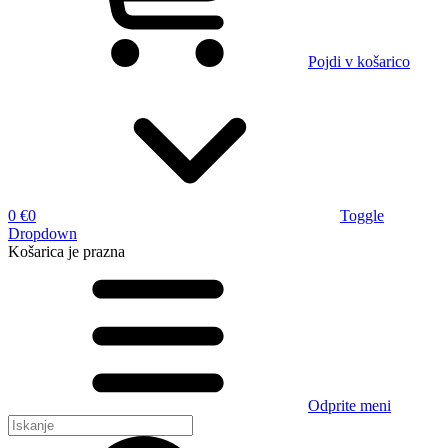
Pojdi v košarico
0 €
0
Toggle
Dropdown
Košarica
je prazna
Odprite meni