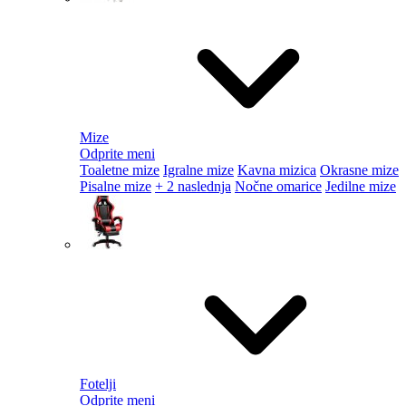
Mize
Odprite meni
Toaletne mize
Igralne mize
Kavna mizica
Okrasne mize
Pisalne mize
+ 2 naslednja
Nočne omarice
Jedilne mize
Fotelji
Odprite meni