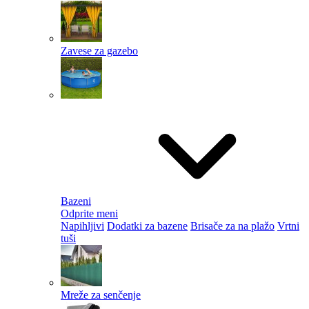
Zavese za gazebo
Bazeni
Odprite meni
Napihljivi
Dodatki za bazene
Brisače za na plažo
Vrtni
tuši
Mreže za senčenje