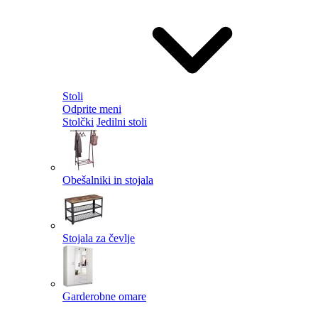
Stoli
Odprite meni
Stolčki
Jedilni stoli
Obešalniki in stojala
Stojala za čevlje
Garderobne omare