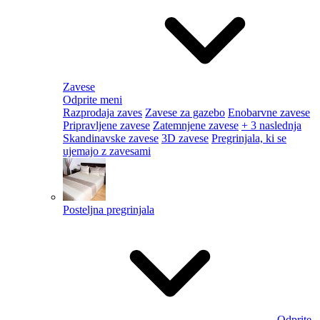
Zavese
Odprite meni
Razprodaja zaves
Zavese za gazebo
Enobarvne zavese
Pripravljene zavese
Zatemnjene zavese
+ 3 naslednja
Skandinavske zavese
3D zavese
Pregrinjala, ki se
ujemajo z zavesami
Posteljna pregrinjala
Odprite