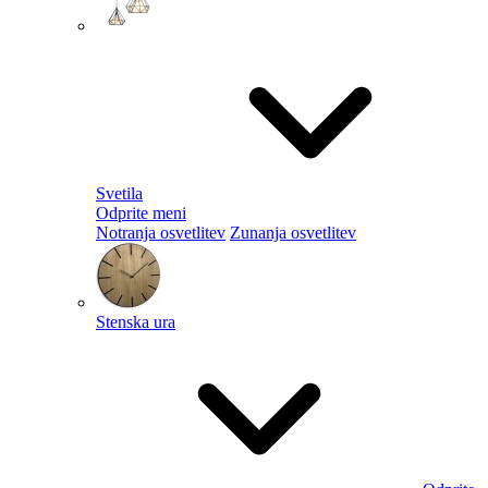
Svetila
Odprite meni
Notranja osvetlitev
Zunanja osvetlitev
Stenska ura