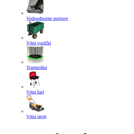
Vodoodporne ponjave
Vrtni vozički
Trampolini
Vrtni žari
Vrtni stroji