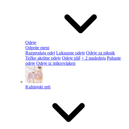
Odeje
Odprite meni
Razprodaja odej
Luksuzne odeje
Odeje za piknik
Težke akrilne odeje
Odeje pliš
+ 2 naslednja
Puhaste
odeje
Odeje iz mikrovlaken
Kuhinjski prti