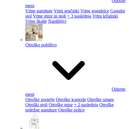
Odprite
meni
Vrtne garniture
Vrtni senčniki
Vrtne gugalnice
Gugalni
stol
Vrtne mize in stoli
+ 3 naslednja
Vrtni ležalniki
Vrtne škatle
Napihljivi
Otroško pohištvo
Odprite
meni
Otroške postelje
Otroške komode
Otroške omare
Otroški stoli
Otroške mize
+ 2 naslednja
Otroške
sedežne garniture
Otroške police