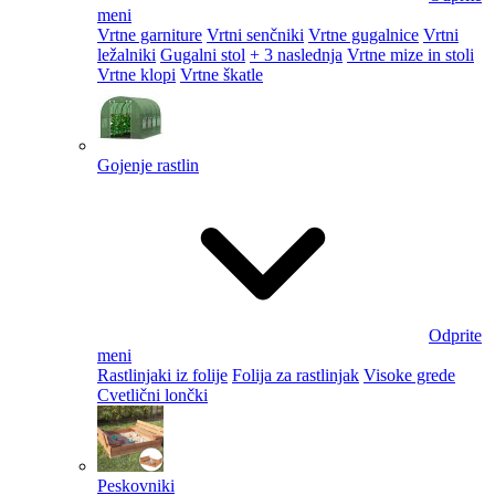
meni
Vrtne garniture
Vrtni senčniki
Vrtne gugalnice
Vrtni
ležalniki
Gugalni stol
+ 3 naslednja
Vrtne mize in stoli
Vrtne klopi
Vrtne škatle
Gojenje rastlin
Odprite
meni
Rastlinjaki iz folije
Folija za rastlinjak
Visoke grede
Cvetlični lončki
Peskovniki