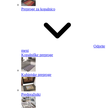
Preproge za kopalnico
Odprite
meni
Kopalniške preproge
Kuhinjske preproge
Predpražniki