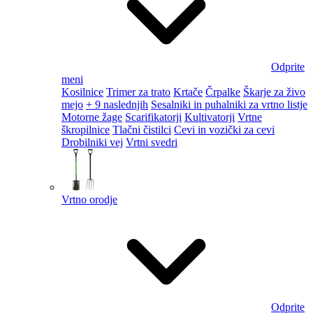
Odprite
meni
Kosilnice
Trimer za trato
Krtače
Črpalke
Škarje za živo
mejo
+ 9 naslednjih
Sesalniki in puhalniki za vrtno listje
Motorne žage
Scarifikatorji
Kultivatorji
Vrtne
škropilnice
Tlačni čistilci
Cevi in vozički za cevi
Drobilniki vej
Vrtni svedri
Vrtno orodje
Odprite