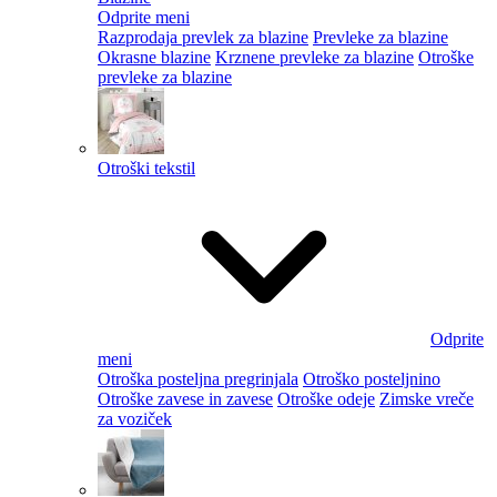
Odprite meni
Razprodaja prevlek za blazine
Prevleke za blazine
Okrasne blazine
Krznene prevleke za blazine
Otroške
prevleke za blazine
Otroški tekstil
Odprite
meni
Otroška posteljna pregrinjala
Otroško posteljnino
Otroške zavese in zavese
Otroške odeje
Zimske vreče
za voziček