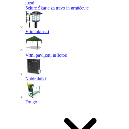
meni
Sekire
Škarje za travo in grmičevje
Vrtni okraski
Vrtni paviljoni in šotori
Nabiralniki
Drugo