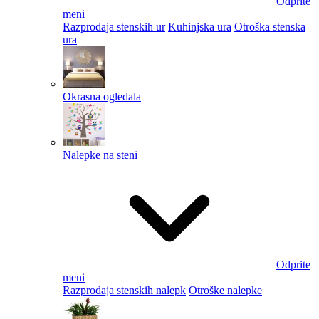
Odprite
meni
Razprodaja stenskih ur
Kuhinjska ura
Otroška stenska
ura
Okrasna ogledala
Nalepke na steni
Odprite
meni
Razprodaja stenskih nalepk
Otroške nalepke