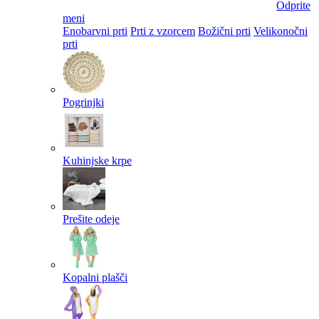
Odprite
meni
Enobarvni prti
Prti z vzorcem
Božični prti
Velikonočni
prti​
Pogrinjki
Kuhinjske krpe
Prešite odeje
Kopalni plašči