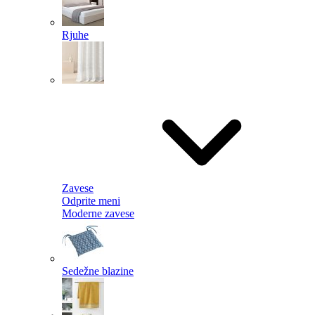
Rjuhe
Zavese
Odprite meni
Moderne zavese
Sedežne blazine