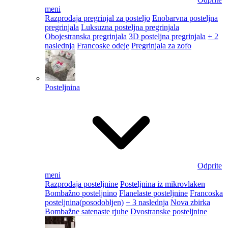
meni
Razprodaja pregrinjal za posteljo
Enobarvna posteljna
pregrinjala
Luksuzna posteljna pregrinjala
Obojestranska pregrinjala
3D posteljna pregrinjala
+ 2
naslednja
Francoske odeje
Pregrinjala za zofo
Posteljnina
Odprite
meni
Razprodaja posteljnine
Posteljnina iz mikrovlaken
Bombažno posteljnino
Flanelaste posteljnine
Francoska
posteljnina
(posodobljen)
+ 3 naslednja
Nova zbirka
Bombažne satenaste rjuhe
Dvostranske posteljnine