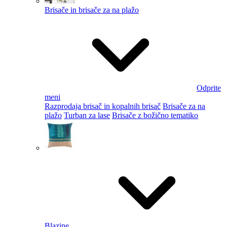
Brisače in brisače za na plažo
Odprite
meni
Razprodaja brisač in kopalnih brisač
Brisače za na
plažo
Turban za lase
Brisače z božično tematiko
Blazine