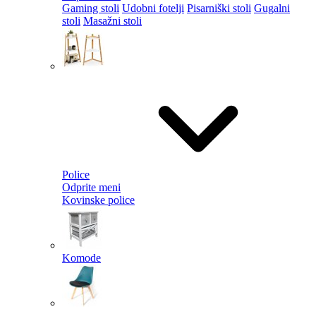
Gaming stoli
Udobni fotelji
Pisarniški stoli
Gugalni
stoli
Masažni stoli
Police
Odprite meni
Kovinske police
Komode