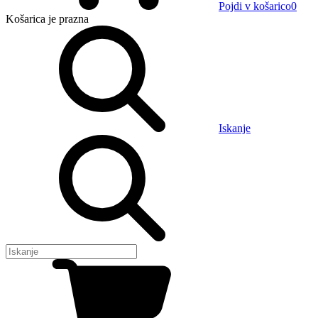
Pojdi v košarico
0
Košarica
je prazna
Iskanje