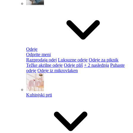
Odeje
Odprite meni
Razprodaja odej
Luksuzne odeje
Odeje za piknik
Težke akrilne odeje
Odeje pliš
+ 2 naslednja
Puhaste
odeje
Odeje iz mikrovlaken
Kuhinjski prti