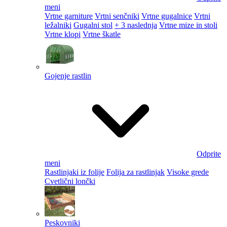
meni
Vrtne garniture
Vrtni senčniki
Vrtne gugalnice
Vrtni
ležalniki
Gugalni stol
+ 3 naslednja
Vrtne mize in stoli
Vrtne klopi
Vrtne škatle
Gojenje rastlin
Odprite
meni
Rastlinjaki iz folije
Folija za rastlinjak
Visoke grede
Cvetlični lončki
Peskovniki