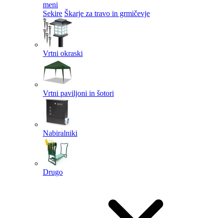
meni
Sekire
Škarje za travo in grmičevje
Vrtni okraski
Vrtni paviljoni in šotori
Nabiralniki
Drugo