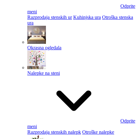
Odprite
meni
Razprodaja stenskih ur
Kuhinjska ura
Otroška stenska
ura
Okrasna ogledala
Nalepke na steni
Odprite
meni
Razprodaja stenskih nalepk
Otroške nalepke