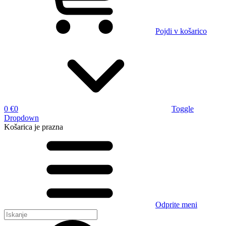
Pojdi v košarico
0 €
0
Toggle
Dropdown
Košarica
je prazna
Odprite meni