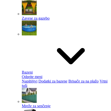
Zavese za gazebo
Bazeni
Odprite meni
Napihljivi
Dodatki za bazene
Brisače za na plažo
Vrtni
tuši
Mreže za senčenje