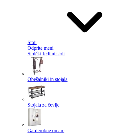
Stoli
Odprite meni
Stolčki
Jedilni stoli
Obešalniki in stojala
Stojala za čevlje
Garderobne omare