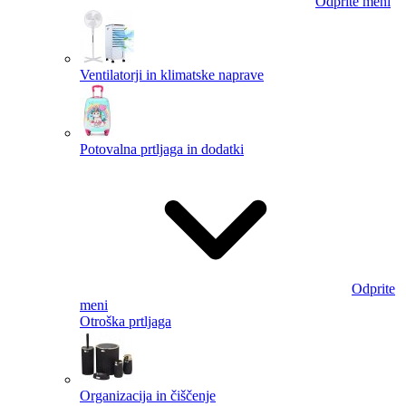
Odprite meni
Ventilatorji in klimatske naprave
Potovalna prtljaga in dodatki
Odprite
meni
Otroška prtljaga
Organizacija in čiščenje