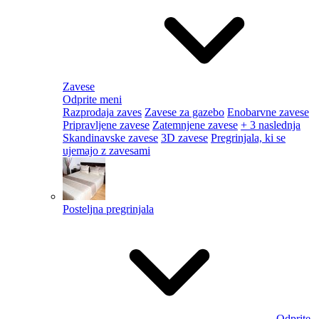
Zavese
Odprite meni
Razprodaja zaves
Zavese za gazebo
Enobarvne zavese
Pripravljene zavese
Zatemnjene zavese
+ 3 naslednja
Skandinavske zavese
3D zavese
Pregrinjala, ki se
ujemajo z zavesami
Posteljna pregrinjala
Odprite