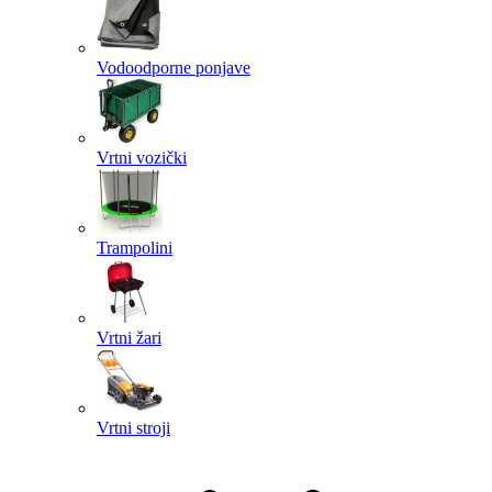
Vodoodporne ponjave
Vrtni vozički
Trampolini
Vrtni žari
Vrtni stroji