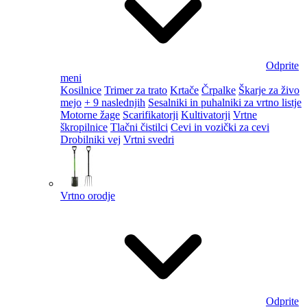
Odprite
meni
Kosilnice
Trimer za trato
Krtače
Črpalke
Škarje za živo
mejo
+ 9 naslednjih
Sesalniki in puhalniki za vrtno listje
Motorne žage
Scarifikatorji
Kultivatorji
Vrtne
škropilnice
Tlačni čistilci
Cevi in vozički za cevi
Drobilniki vej
Vrtni svedri
Vrtno orodje
Odprite