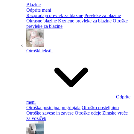
Blazine
Odprite meni
Razprodaja prevlek za blazine
Prevleke za blazine
Okrasne blazine
Krznene prevleke za blazine
Otroške
prevleke za blazine
Otroški tekstil
Odprite
meni
Otroška posteljna pregrinjala
Otroško posteljnino
Otroške zavese in zavese
Otroške odeje
Zimske vreče
za voziček