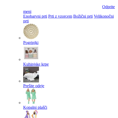
Odprite
meni
Enobarvni prti
Prti z vzorcem
Božični prti
Velikonočni
prti​
Pogrinjki
Kuhinjske krpe
Prešite odeje
Kopalni plašči