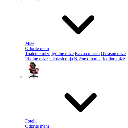
Mize
Odprite meni
Toaletne mize
Igralne mize
Kavna mizica
Okrasne mize
Pisalne mize
+ 2 naslednja
Nočne omarice
Jedilne mize
Fotelji
Odprite meni