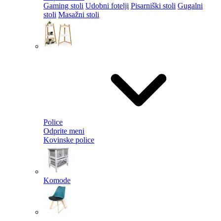
Gaming stoli
Udobni fotelji
Pisarniški stoli
Gugalni
stoli
Masažni stoli
Police
Odprite meni
Kovinske police
Komode