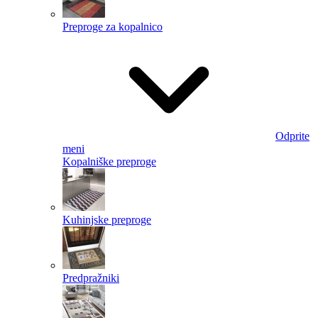
Preproge za kopalnico
Odprite
meni
Kopalniške preproge
Kuhinjske preproge
Predpražniki