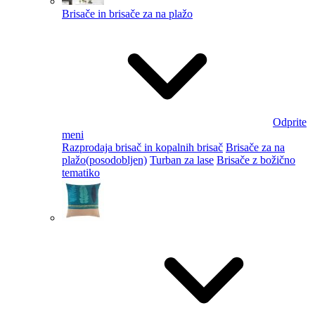
Brisače in brisače za na plažo
Odprite
meni
Razprodaja brisač in kopalnih brisač
Brisače za na
plažo
(posodobljen)
Turban za lase
Brisače z božično
tematiko