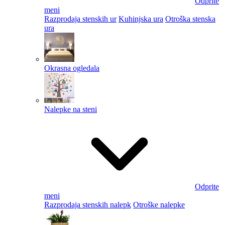
Odprite
meni
Razprodaja stenskih ur
Kuhinjska ura
Otroška stenska
ura
Okrasna ogledala
Nalepke na steni
Odprite
meni
Razprodaja stenskih nalepk
Otroške nalepke