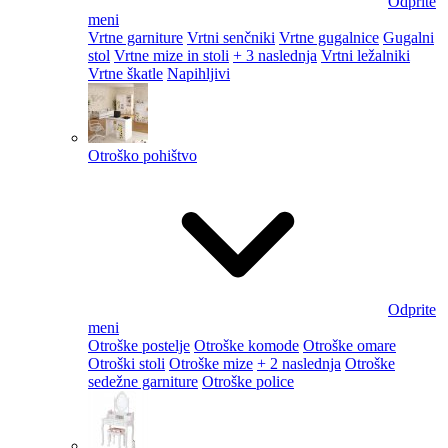
Odprite
meni
Vrtne garniture
Vrtni senčniki
Vrtne gugalnice
Gugalni
stol
Vrtne mize in stoli
+ 3 naslednja
Vrtni ležalniki
Vrtne škatle
Napihljivi
Otroško pohištvo
Odprite
meni
Otroške postelje
Otroške komode
Otroške omare
Otroški stoli
Otroške mize
+ 2 naslednja
Otroške
sedežne garniture
Otroške police