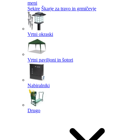
meni
Sekire
Škarje za travo in grmičevje
Vrtni okraski
Vrtni paviljoni in šotori
Nabiralniki
Drugo