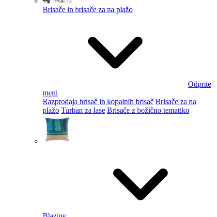
Brisače in brisače za na plažo
Odprite
meni
Razprodaja brisač in kopalnih brisač
Brisače za na
plažo
Turban za lase
Brisače z božično tematiko
Blazine