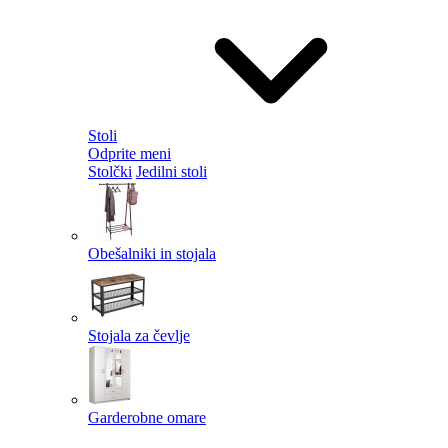
Stoli
Odprite meni
Stolčki
Jedilni stoli
Obešalniki in stojala
Stojala za čevlje
Garderobne omare