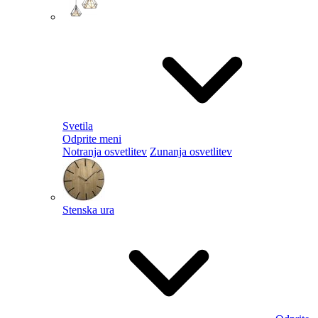
Svetila
Odprite meni
Notranja osvetlitev
Zunanja osvetlitev
Stenska ura