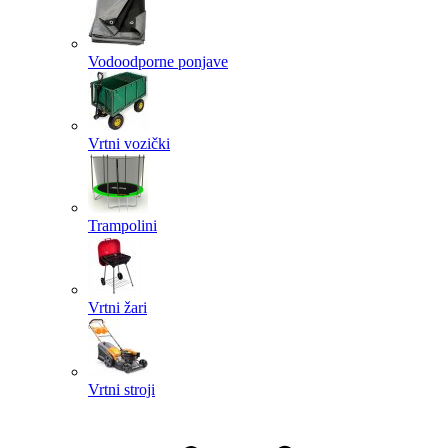
Vodoodporne ponjave
Vrtni vozički
Trampolini
Vrtni žari
Vrtni stroji