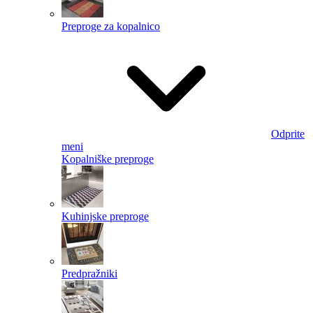
Preproge za kopalnico
Odprite
meni
Kopalniške preproge
Kuhinjske preproge
Predpražniki