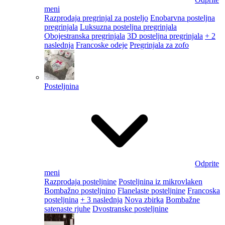
meni
Razprodaja pregrinjal za posteljo
Enobarvna posteljna
pregrinjala
Luksuzna posteljna pregrinjala
Obojestranska pregrinjala
3D posteljna pregrinjala
+ 2
naslednja
Francoske odeje
Pregrinjala za zofo
Posteljnina
Odprite
meni
Razprodaja posteljnine
Posteljnina iz mikrovlaken
Bombažno posteljnino
Flanelaste posteljnine
Francoska
posteljnina
+ 3 naslednja
Nova zbirka
Bombažne
satenaste rjuhe
Dvostranske posteljnine