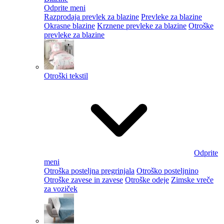
Odprite meni
Razprodaja prevlek za blazine
Prevleke za blazine
Okrasne blazine
Krznene prevleke za blazine
Otroške
prevleke za blazine
Otroški tekstil
Odprite
meni
Otroška posteljna pregrinjala
Otroško posteljnino
Otroške zavese in zavese
Otroške odeje
Zimske vreče
za voziček