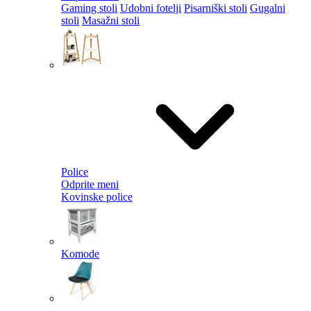
Gaming stoli
Udobni fotelji
Pisarniški stoli
Gugalni
stoli
Masažni stoli
Police
Odprite meni
Kovinske police
Komode