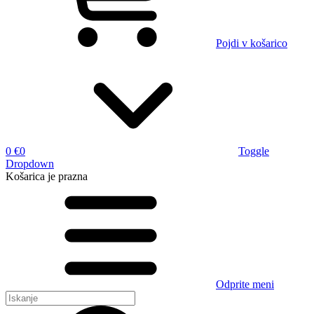
Pojdi v košarico
0 €
0
Toggle
Dropdown
Košarica
je prazna
Odprite meni