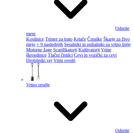
Odprite
meni
Kosilnice
Trimer za trato
Krtače
Črpalke
Škarje za živo
mejo
+ 9 naslednjih
Sesalniki in puhalniki za vrtno listje
Motorne žage
Scarifikatorji
Kultivatorji
Vrtne
škropilnice
Tlačni čistilci
Cevi in vozički za cevi
Drobilniki vej
Vrtni svedri
Vrtno orodje
Odprite