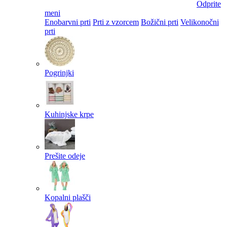
Odprite
meni
Enobarvni prti
Prti z vzorcem
Božični prti
Velikonočni
prti​
Pogrinjki
Kuhinjske krpe
Prešite odeje
Kopalni plašči