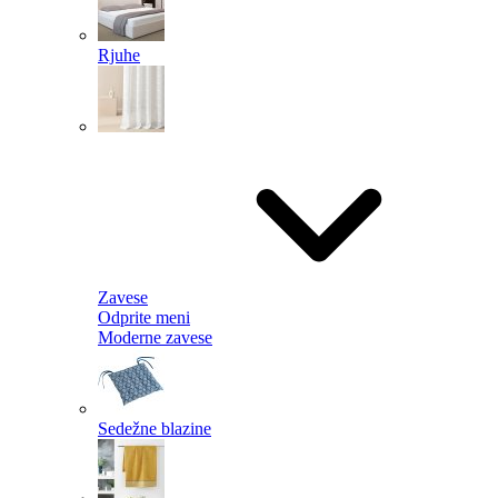
Rjuhe
Zavese
Odprite meni
Moderne zavese
Sedežne blazine