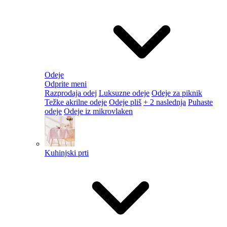
Odeje
Odprite meni
Razprodaja odej
Luksuzne odeje
Odeje za piknik
Težke akrilne odeje
Odeje pliš
+ 2 naslednja
Puhaste
odeje
Odeje iz mikrovlaken
Kuhinjski prti