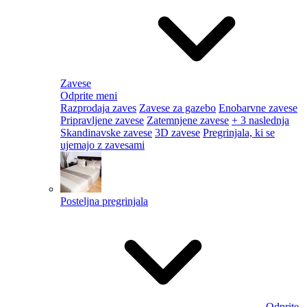
Zavese
Odprite meni
Razprodaja zaves
Zavese za gazebo
Enobarvne zavese
Pripravljene zavese
Zatemnjene zavese
+ 3 naslednja
Skandinavske zavese
3D zavese
Pregrinjala, ki se
ujemajo z zavesami
Posteljna pregrinjala
Odprite