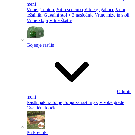
meni
Vrtne garniture
Vrtni senčniki
Vrtne gugalnice
Vrtni
ležalniki
Gugalni stol
+ 3 naslednja
Vrtne mize in stoli
Vrtne klopi
Vrtne škatle
Gojenje rastlin
Odprite
meni
Rastlinjaki iz folije
Folija za rastlinjak
Visoke grede
Cvetlični lončki
Peskovniki