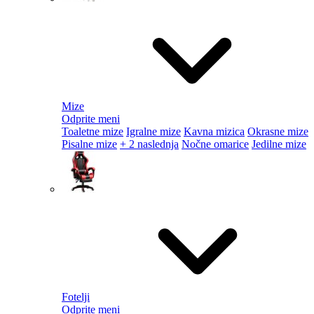
Mize
Odprite meni
Toaletne mize
Igralne mize
Kavna mizica
Okrasne mize
Pisalne mize
+ 2 naslednja
Nočne omarice
Jedilne mize
Fotelji
Odprite meni