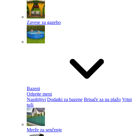
Zavese za gazebo
Bazeni
Odprite meni
Napihljivi
Dodatki za bazene
Brisače za na plažo
Vrtni
tuši
Mreže za senčenje