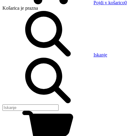
Pojdi v košarico
0
Košarica
je prazna
Iskanje