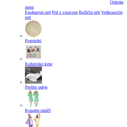
Odprite
meni
Enobarvni prti
Prti z vzorcem
Božični prti
Velikonočni
prti​
Pogrinjki
Kuhinjske krpe
Prešite odeje
Kopalni plašči