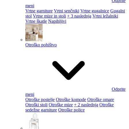
Odprite
meni
Vrtne garniture
Vrtni senčniki
Vrtne gugalnice
Gugalni
stol
Vrtne mize in stoli
+ 3 naslednja
Vrtni ležalniki
Vrtne škatle
Napihljivi
Otroško pohištvo
Odprite
meni
Otroške postelje
Otroške komode
Otroške omare
Otroški stoli
Otroške mize
+ 2 naslednja
Otroške
sedežne garniture
Otroške police