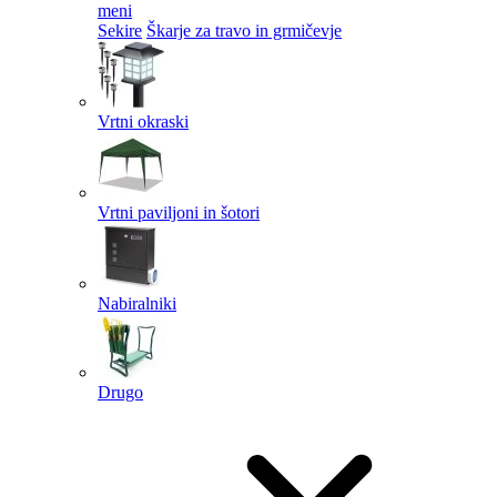
meni
Sekire
Škarje za travo in grmičevje
Vrtni okraski
Vrtni paviljoni in šotori
Nabiralniki
Drugo