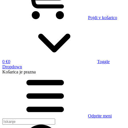
Pojdi v košarico
0 €
0
Toggle
Dropdown
Košarica
je prazna
Odprite meni