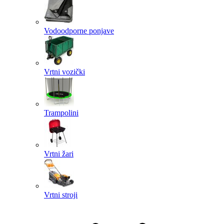
Vodoodporne ponjave
Vrtni vozički
Trampolini
Vrtni žari
Vrtni stroji