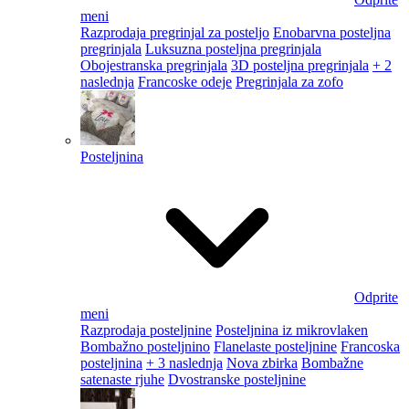
meni
Razprodaja pregrinjal za posteljo
Enobarvna posteljna
pregrinjala
Luksuzna posteljna pregrinjala
Obojestranska pregrinjala
3D posteljna pregrinjala
+ 2
naslednja
Francoske odeje
Pregrinjala za zofo
Posteljnina
Odprite
meni
Razprodaja posteljnine
Posteljnina iz mikrovlaken
Bombažno posteljnino
Flanelaste posteljnine
Francoska
posteljnina
+ 3 naslednja
Nova zbirka
Bombažne
satenaste rjuhe
Dvostranske posteljnine