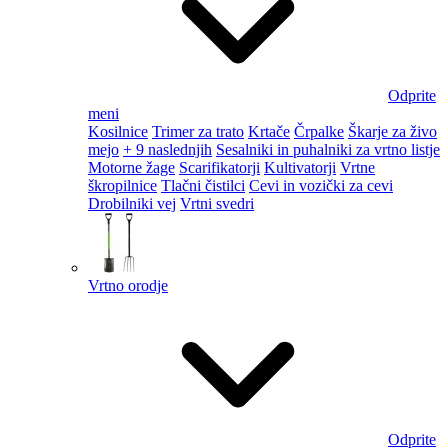
Odprite
meni
Kosilnice
Trimer za trato
Krtače
Črpalke
Škarje za živo
mejo
+ 9 naslednjih
Sesalniki in puhalniki za vrtno listje
Motorne žage
Scarifikatorji
Kultivatorji
Vrtne
škropilnice
Tlačni čistilci
Cevi in vozički za cevi
Drobilniki vej
Vrtni svedri
Vrtno orodje
Odprite