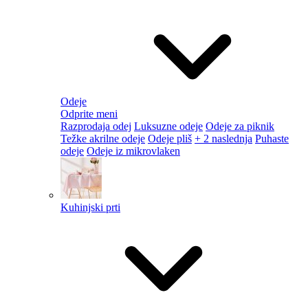
Odeje
Odprite meni
Razprodaja odej
Luksuzne odeje
Odeje za piknik
Težke akrilne odeje
Odeje pliš
+ 2 naslednja
Puhaste
odeje
Odeje iz mikrovlaken
Kuhinjski prti