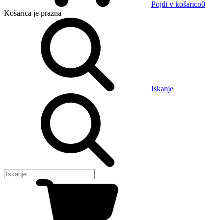
Pojdi v košarico
0
Košarica
je prazna
Iskanje