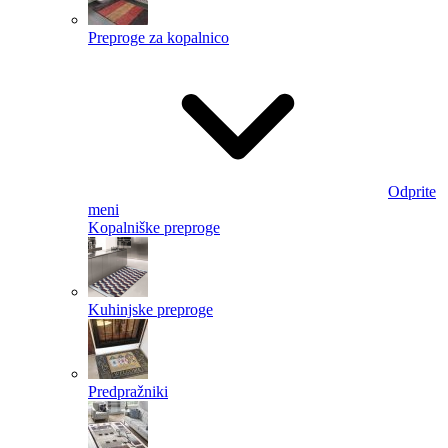
Preproge za kopalnico
Odprite
meni
Kopalniške preproge
Kuhinjske preproge
Predpražniki