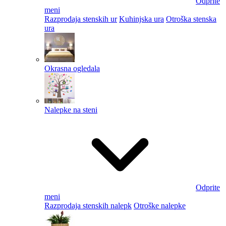
Odprite
meni
Razprodaja stenskih ur
Kuhinjska ura
Otroška stenska
ura
Okrasna ogledala
Nalepke na steni
Odprite
meni
Razprodaja stenskih nalepk
Otroške nalepke