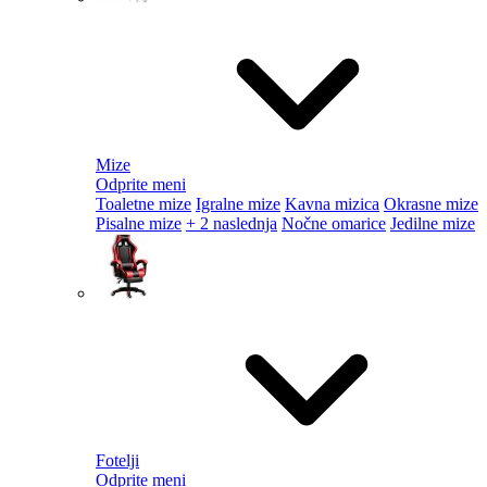
Mize
Odprite meni
Toaletne mize
Igralne mize
Kavna mizica
Okrasne mize
Pisalne mize
+ 2 naslednja
Nočne omarice
Jedilne mize
Fotelji
Odprite meni