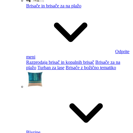
Brisače in brisače za na plažo
Odprite
meni
Razprodaja brisač in kopalnih brisač
Brisače za na
plažo
Turban za lase
Brisače z božično tematiko
Blazine