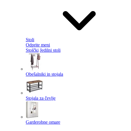
Stoli
Odprite meni
Stolčki
Jedilni stoli
Obešalniki in stojala
Stojala za čevlje
Garderobne omare