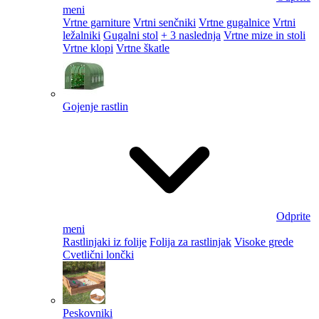
meni
Vrtne garniture
Vrtni senčniki
Vrtne gugalnice
Vrtni
ležalniki
Gugalni stol
+ 3 naslednja
Vrtne mize in stoli
Vrtne klopi
Vrtne škatle
Gojenje rastlin
Odprite
meni
Rastlinjaki iz folije
Folija za rastlinjak
Visoke grede
Cvetlični lončki
Peskovniki