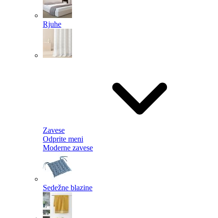
Rjuhe
Zavese
Odprite meni
Moderne zavese
Sedežne blazine