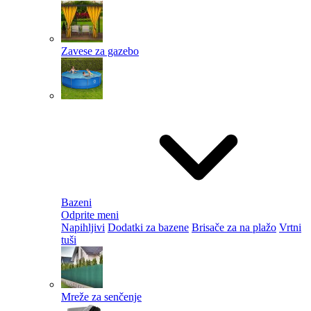
Zavese za gazebo
Bazeni
Odprite meni
Napihljivi
Dodatki za bazene
Brisače za na plažo
Vrtni
tuši
Mreže za senčenje