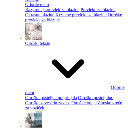
Odprite meni
Razprodaja prevlek za blazine
Prevleke za blazine
Okrasne blazine
Krznene prevleke za blazine
Otroške
prevleke za blazine
Otroški tekstil
Odprite
meni
Otroška posteljna pregrinjala
Otroško posteljnino
Otroške zavese in zavese
Otroške odeje
Zimske vreče
za voziček