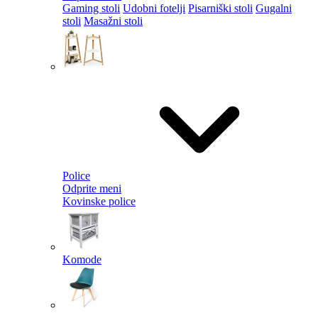
Gaming stoli
Udobni fotelji
Pisarniški stoli
Gugalni
stoli
Masažni stoli
Police
Odprite meni
Kovinske police
Komode