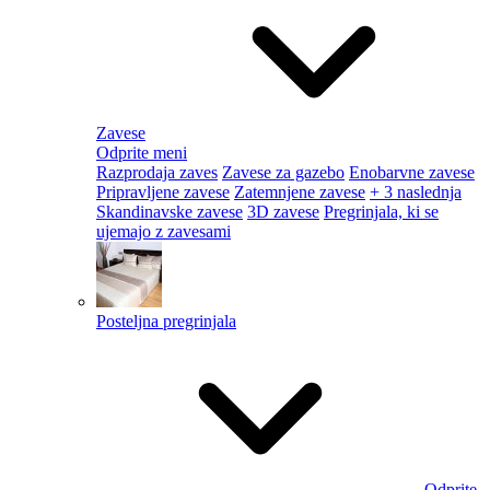
Zavese
Odprite meni
Razprodaja zaves
Zavese za gazebo
Enobarvne zavese
Pripravljene zavese
Zatemnjene zavese
+ 3 naslednja
Skandinavske zavese
3D zavese
Pregrinjala, ki se
ujemajo z zavesami
Posteljna pregrinjala
Odprite