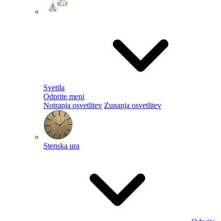
Svetila
Odprite meni
Notranja osvetlitev
Zunanja osvetlitev
Stenska ura