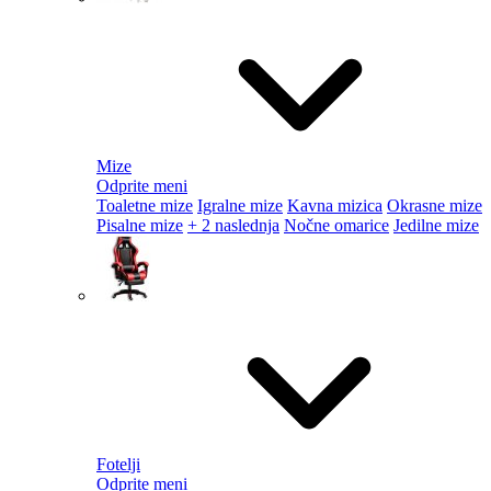
Mize
Odprite meni
Toaletne mize
Igralne mize
Kavna mizica
Okrasne mize
Pisalne mize
+ 2 naslednja
Nočne omarice
Jedilne mize
Fotelji
Odprite meni