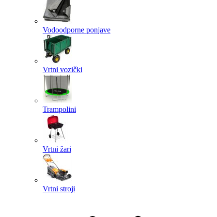
Vodoodporne ponjave
Vrtni vozički
Trampolini
Vrtni žari
Vrtni stroji