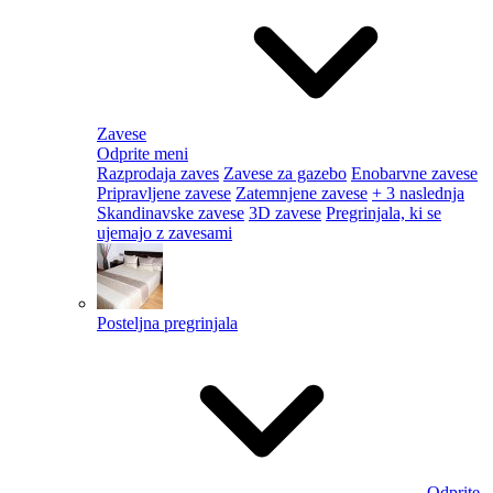
Zavese
Odprite meni
Razprodaja zaves
Zavese za gazebo
Enobarvne zavese
Pripravljene zavese
Zatemnjene zavese
+ 3 naslednja
Skandinavske zavese
3D zavese
Pregrinjala, ki se
ujemajo z zavesami
Posteljna pregrinjala
Odprite