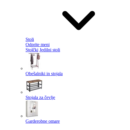
Stoli
Odprite meni
Stolčki
Jedilni stoli
Obešalniki in stojala
Stojala za čevlje
Garderobne omare