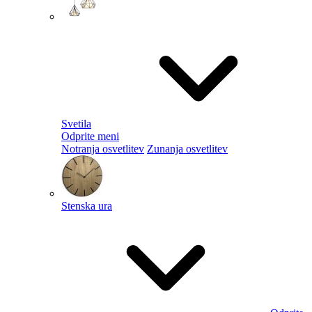
Svetila
Odprite meni
Notranja osvetlitev
Zunanja osvetlitev
Stenska ura