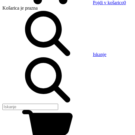
Pojdi v košarico
0
Košarica
je prazna
Iskanje