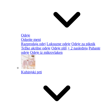
Odeje
Odprite meni
Razprodaja odej
Luksuzne odeje
Odeje za piknik
Težke akrilne odeje
Odeje pliš
+ 2 naslednja
Puhaste
odeje
Odeje iz mikrovlaken
Kuhinjski prti