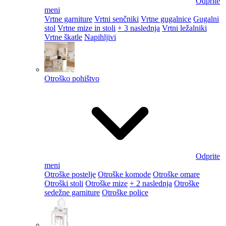
Odprite
meni
Vrtne garniture
Vrtni senčniki
Vrtne gugalnice
Gugalni
stol
Vrtne mize in stoli
+ 3 naslednja
Vrtni ležalniki
Vrtne škatle
Napihljivi
Otroško pohištvo
Odprite
meni
Otroške postelje
Otroške komode
Otroške omare
Otroški stoli
Otroške mize
+ 2 naslednja
Otroške
sedežne garniture
Otroške police