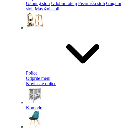
Gaming stoli
Udobni fotelji
Pisarniški stoli
Gugalni
stoli
Masažni stoli
Police
Odprite meni
Kovinske police
Komode