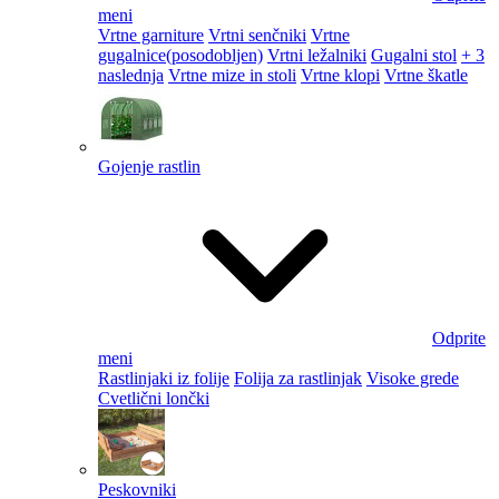
meni
Vrtne garniture
Vrtni senčniki
Vrtne
gugalnice
(posodobljen)
Vrtni ležalniki
Gugalni stol
+ 3
naslednja
Vrtne mize in stoli
Vrtne klopi
Vrtne škatle
Gojenje rastlin
Odprite
meni
Rastlinjaki iz folije
Folija za rastlinjak
Visoke grede
Cvetlični lončki
Peskovniki