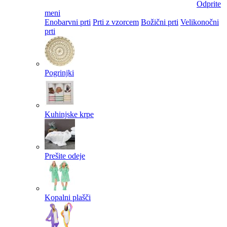
Odprite
meni
Enobarvni prti
Prti z vzorcem
Božični prti
Velikonočni
prti​
Pogrinjki
Kuhinjske krpe
Prešite odeje
Kopalni plašči