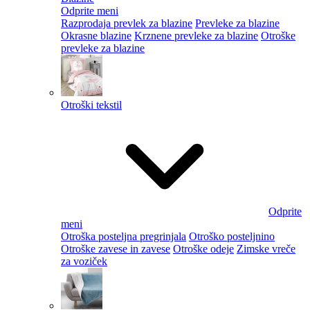
Odprite meni
Razprodaja prevlek za blazine
Prevleke za blazine
Okrasne blazine
Krznene prevleke za blazine
Otroške
prevleke za blazine
Otroški tekstil
Odprite
meni
Otroška posteljna pregrinjala
Otroško posteljnino
Otroške zavese in zavese
Otroške odeje
Zimske vreče
za voziček