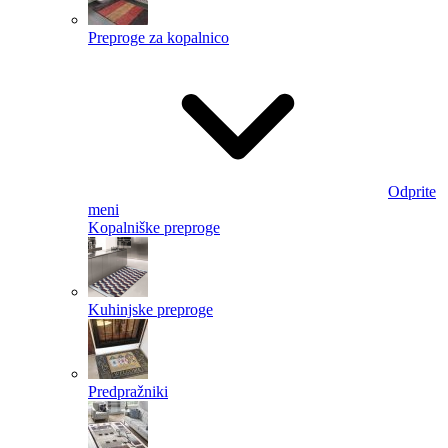
Preproge za kopalnico
Odprite
meni
Kopalniške preproge
Kuhinjske preproge
Predpražniki