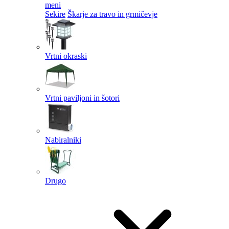
meni
Sekire
Škarje za travo in grmičevje
Vrtni okraski
Vrtni paviljoni in šotori
Nabiralniki
Drugo