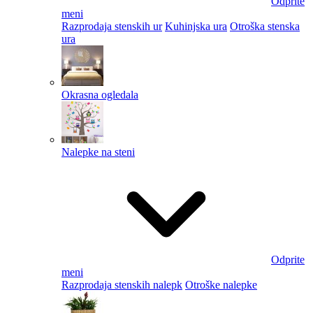
Odprite
meni
Razprodaja stenskih ur
Kuhinjska ura
Otroška stenska
ura
Okrasna ogledala
Nalepke na steni
Odprite
meni
Razprodaja stenskih nalepk
Otroške nalepke