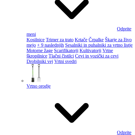
Odprite
meni
Kosilnice
Trimer za trato
Krtače
Črpalke
Škarje za živo
mejo
+ 9 naslednjih
Sesalniki in puhalniki za vrtno listje
Motorne žage
Scarifikatorji
Kultivatorji
Vrtne
škropilnice
Tlačni čistilci
Cevi in vozički za cevi
Drobilniki vej
Vrtni svedri
Vrtno orodje
Odprite