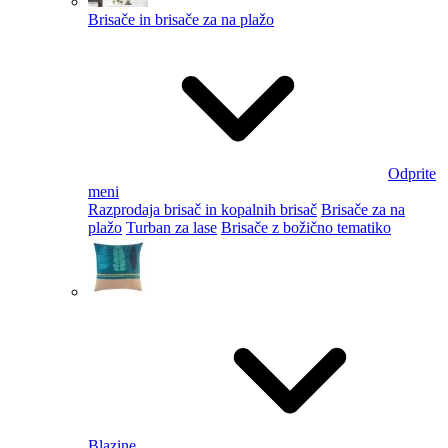
Brisače in brisače za na plažo
Odprite
meni
Razprodaja brisač in kopalnih brisač
Brisače za na
plažo
Turban za lase
Brisače z božično tematiko
Blazine