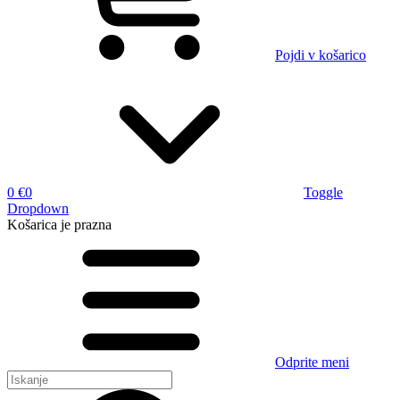
Pojdi v košarico
0 €
0
Toggle
Dropdown
Košarica
je prazna
Odprite meni