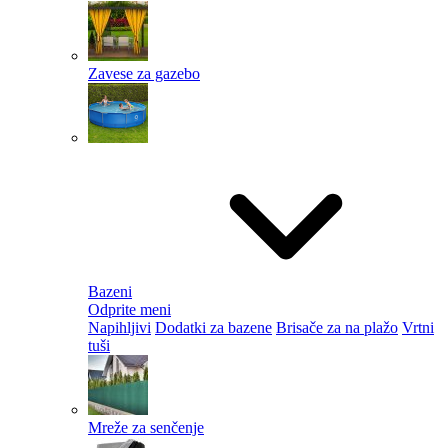
Zavese za gazebo
Bazeni
Odprite meni
Napihljivi
Dodatki za bazene
Brisače za na plažo
Vrtni
tuši
Mreže za senčenje