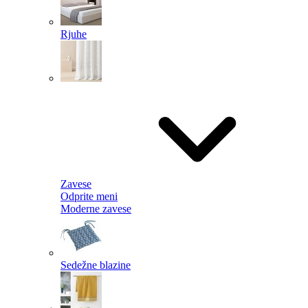
Rjuhe
Zavese
Odprite meni
Moderne zavese
Sedežne blazine