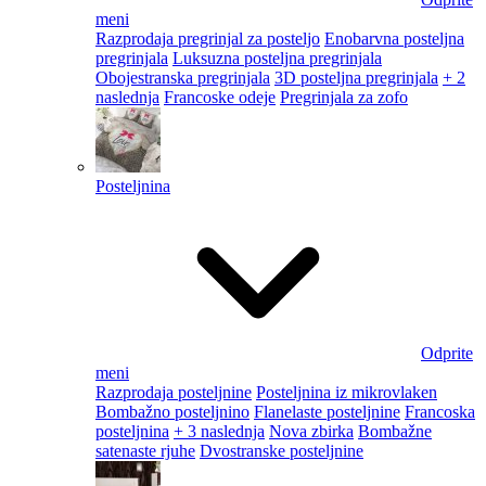
meni
Razprodaja pregrinjal za posteljo
Enobarvna posteljna
pregrinjala
Luksuzna posteljna pregrinjala
Obojestranska pregrinjala
3D posteljna pregrinjala
+ 2
naslednja
Francoske odeje
Pregrinjala za zofo
Posteljnina
Odprite
meni
Razprodaja posteljnine
Posteljnina iz mikrovlaken
Bombažno posteljnino
Flanelaste posteljnine
Francoska
posteljnina
+ 3 naslednja
Nova zbirka
Bombažne
satenaste rjuhe
Dvostranske posteljnine