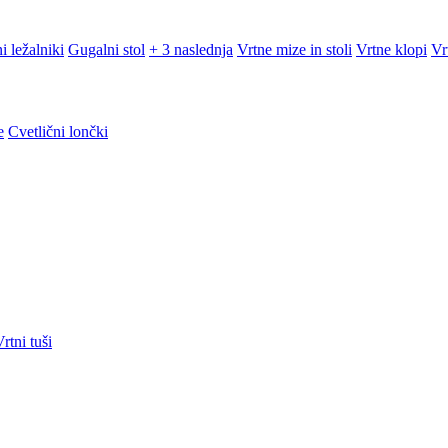
i ležalniki
Gugalni stol
+ 3 naslednja
Vrtne mize in stoli
Vrtne klopi
Vr
e
Cvetlični lončki
rtni tuši