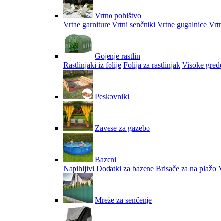
Vrtno pohištvo
Vrtne garniture
Vrtni senčniki
Vrtne gugalnice
Vrtn
Gojenje rastlin
Rastlinjaki iz folije
Folija za rastlinjak
Visoke gred
Peskovniki
Zavese za gazebo
Bazeni
Napihljivi
Dodatki za bazene
Brisače za na plažo
V
Mreže za senčenje