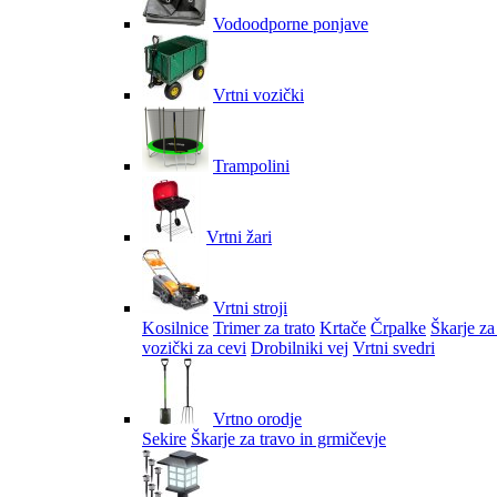
Vodoodporne ponjave
Vrtni vozički
Trampolini
Vrtni žari
Vrtni stroji
Kosilnice
Trimer za trato
Krtače
Črpalke
Škarje za
vozički za cevi
Drobilniki vej
Vrtni svedri
Vrtno orodje
Sekire
Škarje za travo in grmičevje