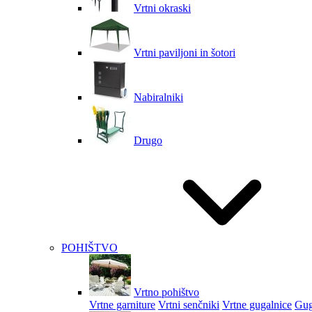
Vrtni okraski
Vrtni paviljoni in šotori
Nabiralniki
Drugo
POHIŠTVO
Vrtno pohištvo
Vrtne garniture
Vrtni senčniki
Vrtne gugalnice
Gug