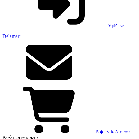
Vpiši se
Delamart
Pojdi v košarico
0
Košarica
je prazna