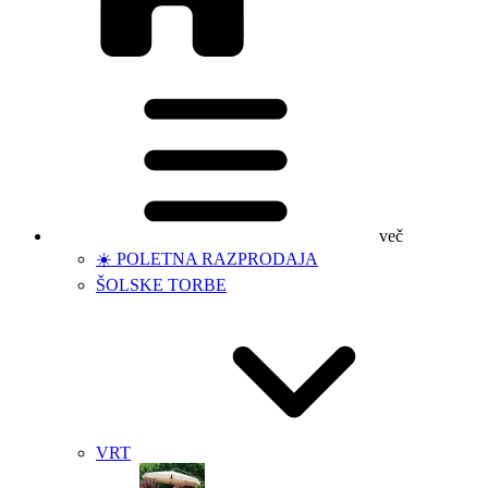
več
☀️ POLETNA RAZPRODAJA
ŠOLSKE TORBE
VRT