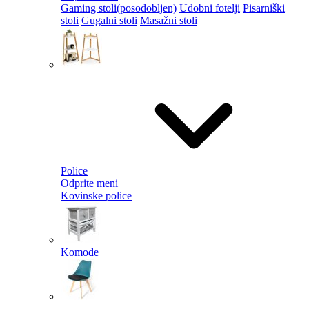
Gaming stoli
(posodobljen)
Udobni fotelji
Pisarniški
stoli
Gugalni stoli
Masažni stoli
Police
Odprite meni
Kovinske police
Komode