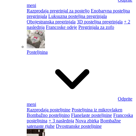
meni
Razprodaja pregrinjal za posteljo
Enobarvna posteljna
pregrinjala
Luksuzna posteljna pregrinjala
Obojestranska pregrinjala
3D posteljna pregrinjala
+ 2
naslednja
Francoske odeje
Pregrinjala za zofo
Posteljnina
Odprite
meni
Razprodaja posteljnine
Posteljnina iz mikrovlaken
Bombažno posteljnino
Flanelaste posteljnine
Francoska
posteljnina
+ 3 naslednja
Nova zbirka
Bombažne
satenaste rjuhe
Dvostranske posteljnine