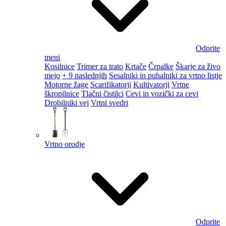
Odprite
meni
Kosilnice
Trimer za trato
Krtače
Črpalke
Škarje za živo
mejo
+ 9 naslednjih
Sesalniki in puhalniki za vrtno listje
Motorne žage
Scarifikatorji
Kultivatorji
Vrtne
škropilnice
Tlačni čistilci
Cevi in vozički za cevi
Drobilniki vej
Vrtni svedri
Vrtno orodje
Odprite