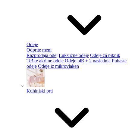
Odeje
Odprite meni
Razprodaja odej
Luksuzne odeje
Odeje za piknik
Težke akrilne odeje
Odeje pliš
+ 2 naslednja
Puhaste
odeje
Odeje iz mikrovlaken
Kuhinjski prti