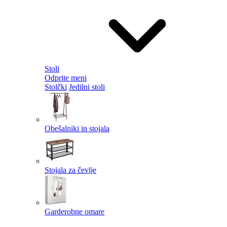
Stoli
Odprite meni
Stolčki
Jedilni stoli
Obešalniki in stojala
Stojala za čevlje
Garderobne omare