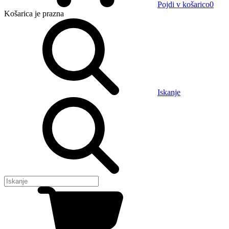
Pojdi v košarico
0
Košarica
je prazna
Iskanje