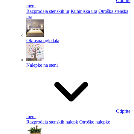
Odprite
meni
Razprodaja stenskih ur
Kuhinjska ura
Otroška stenska
ura
Okrasna ogledala
Nalepke na steni
Odprite
meni
Razprodaja stenskih nalepk
Otroške nalepke