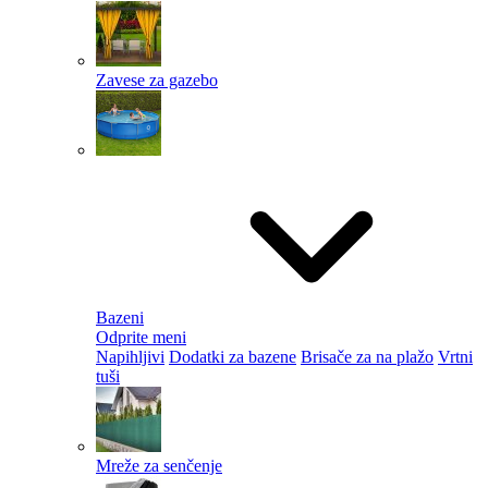
Zavese za gazebo
Bazeni
Odprite meni
Napihljivi
Dodatki za bazene
Brisače za na plažo
Vrtni
tuši
Mreže za senčenje