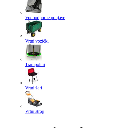
Vodoodporne ponjave
Vrtni vozički
Trampolini
Vrtni žari
Vrtni stroji