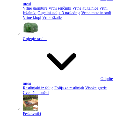
meni
Vrtne garniture
Vrtni senčniki
Vrtne gugalnice
Vrtni
ležalniki
Gugalni stol
+ 3 naslednja
Vrtne mize in stoli
Vrtne klopi
Vrtne škatle
Gojenje rastlin
Odprite
meni
Rastlinjaki iz folije
Folija za rastlinjak
Visoke grede
Cvetlični lončki
Peskovniki