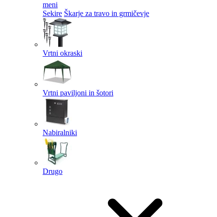
meni
Sekire
Škarje za travo in grmičevje
Vrtni okraski
Vrtni paviljoni in šotori
Nabiralniki
Drugo