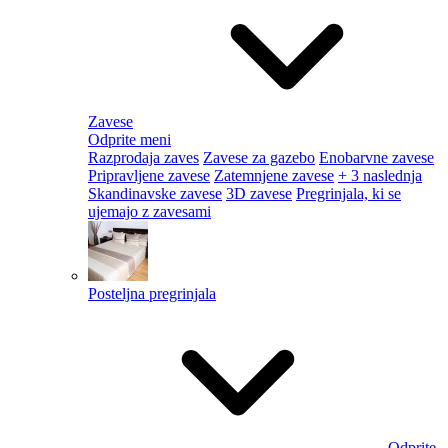
Zavese
Odprite meni
Razprodaja zaves
Zavese za gazebo
Enobarvne zavese
Pripravljene zavese
Zatemnjene zavese
+ 3 naslednja
Skandinavske zavese
3D zavese
Pregrinjala, ki se
ujemajo z zavesami
Posteljna pregrinjala
Odprite