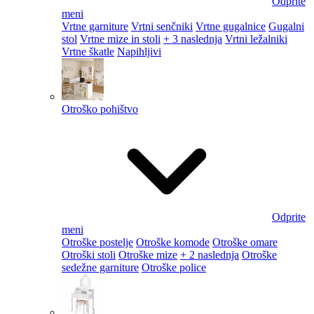
Odprite
meni
Vrtne garniture
Vrtni senčniki
Vrtne gugalnice
Gugalni
stol
Vrtne mize in stoli
+ 3 naslednja
Vrtni ležalniki
Vrtne škatle
Napihljivi
Otroško pohištvo
Odprite
meni
Otroške postelje
Otroške komode
Otroške omare
Otroški stoli
Otroške mize
+ 2 naslednja
Otroške
sedežne garniture
Otroške police