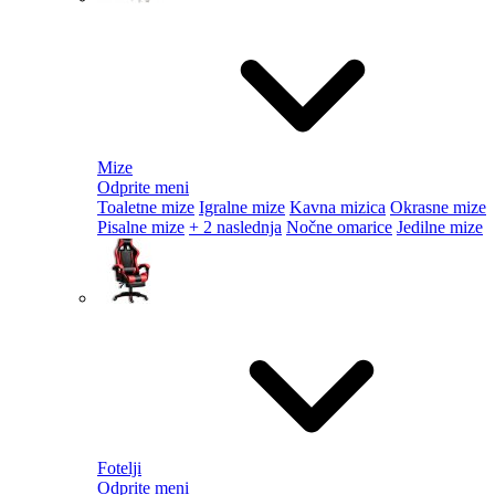
Mize
Odprite meni
Toaletne mize
Igralne mize
Kavna mizica
Okrasne mize
Pisalne mize
+ 2 naslednja
Nočne omarice
Jedilne mize
Fotelji
Odprite meni