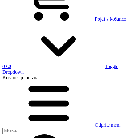
Pojdi v košarico
0 €
0
Toggle
Dropdown
Košarica
je prazna
Odprite meni