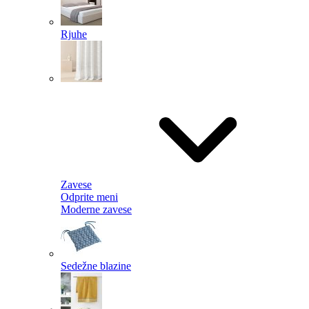
Rjuhe
Zavese
Odprite meni
Moderne zavese
Sedežne blazine