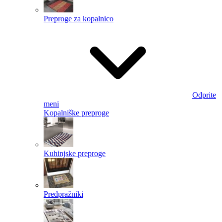
Preproge za kopalnico
Odprite
meni
Kopalniške preproge
Kuhinjske preproge
Predpražniki