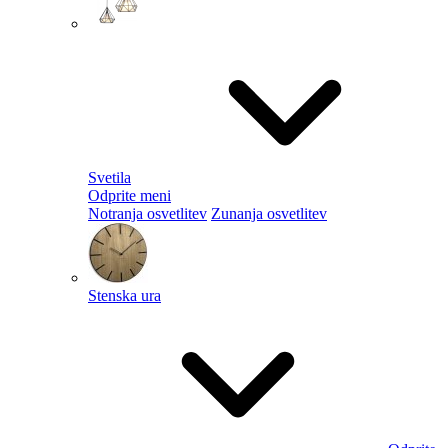
Svetila
Odprite meni
Notranja osvetlitev
Zunanja osvetlitev
Stenska ura