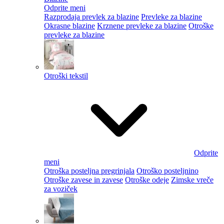
Odprite meni
Razprodaja prevlek za blazine
Prevleke za blazine
Okrasne blazine
Krznene prevleke za blazine
Otroške
prevleke za blazine
Otroški tekstil
Odprite
meni
Otroška posteljna pregrinjala
Otroško posteljnino
Otroške zavese in zavese
Otroške odeje
Zimske vreče
za voziček