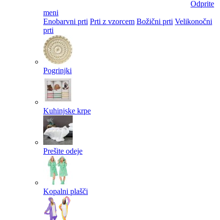
Odprite
meni
Enobarvni prti
Prti z vzorcem
Božični prti
Velikonočni
prti​
Pogrinjki
Kuhinjske krpe
Prešite odeje
Kopalni plašči