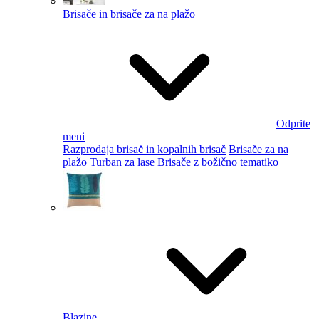
Brisače in brisače za na plažo
Odprite
meni
Razprodaja brisač in kopalnih brisač
Brisače za na
plažo
Turban za lase
Brisače z božično tematiko
Blazine