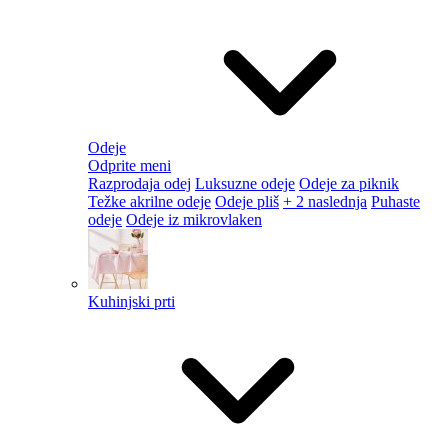
Odeje
Odprite meni
Razprodaja odej
Luksuzne odeje
Odeje za piknik
Težke akrilne odeje
Odeje pliš
+ 2 naslednja
Puhaste
odeje
Odeje iz mikrovlaken
Kuhinjski prti