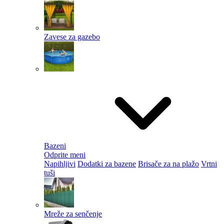
Zavese za gazebo
Bazeni
Odprite meni
Napihljivi
Dodatki za bazene
Brisače za na plažo
Vrtni
tuši
Mreže za senčenje