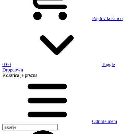
Pojdi v košarico
0 €
0
Toggle
Dropdown
Košarica
je prazna
Odprite meni