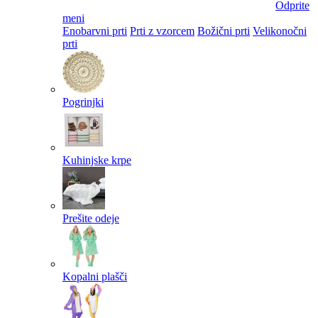
Odprite
meni
Enobarvni prti
Prti z vzorcem
Božični prti
Velikonočni
prti​
Pogrinjki
Kuhinjske krpe
Prešite odeje
Kopalni plašči