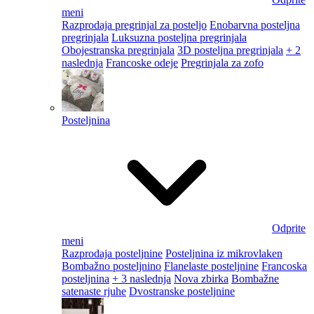
meni
Razprodaja pregrinjal za posteljo
Enobarvna posteljna
pregrinjala
Luksuzna posteljna pregrinjala
Obojestranska pregrinjala
3D posteljna pregrinjala
+ 2
naslednja
Francoske odeje
Pregrinjala za zofo
Posteljnina
Odprite
meni
Razprodaja posteljnine
Posteljnina iz mikrovlaken
Bombažno posteljnino
Flanelaste posteljnine
Francoska
posteljnina
+ 3 naslednja
Nova zbirka
Bombažne
satenaste rjuhe
Dvostranske posteljnine