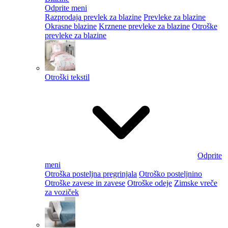
Odprite meni
Razprodaja prevlek za blazine
Prevleke za blazine
Okrasne blazine
Krznene prevleke za blazine
Otroške
prevleke za blazine
Otroški tekstil
Odprite
meni
Otroška posteljna pregrinjala
Otroško posteljnino
Otroške zavese in zavese
Otroške odeje
Zimske vreče
za voziček