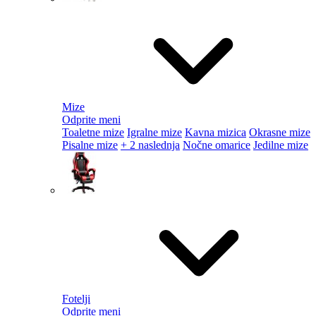
Mize
Odprite meni
Toaletne mize
Igralne mize
Kavna mizica
Okrasne mize
Pisalne mize
+ 2 naslednja
Nočne omarice
Jedilne mize
Fotelji
Odprite meni