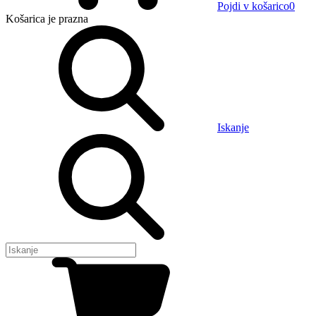
Pojdi v košarico
0
Košarica
je prazna
Iskanje