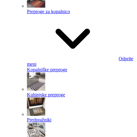
Preproge za kopalnico
Odprite
meni
Kopalniške preproge
Kuhinjske preproge
Predpražniki