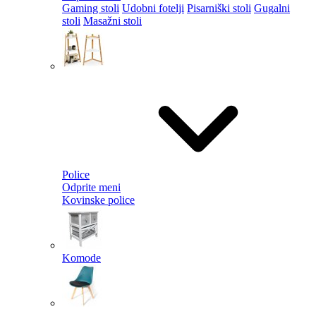
Gaming stoli
Udobni fotelji
Pisarniški stoli
Gugalni
stoli
Masažni stoli
Police
Odprite meni
Kovinske police
Komode