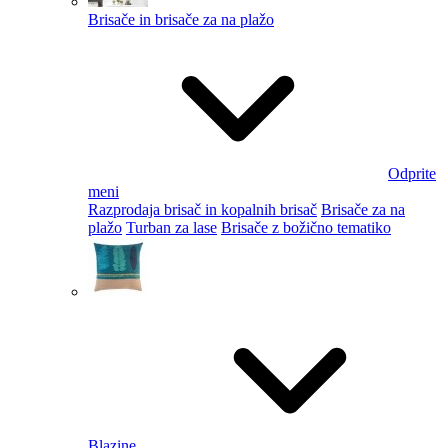
Brisače in brisače za na plažo
Odprite
meni
Razprodaja brisač in kopalnih brisač
Brisače za na
plažo
Turban za lase
Brisače z božično tematiko
Blazine