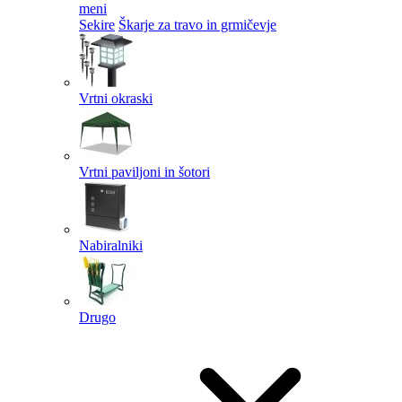
meni
Sekire
Škarje za travo in grmičevje
Vrtni okraski
Vrtni paviljoni in šotori
Nabiralniki
Drugo