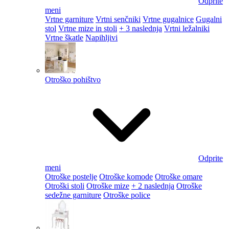
Odprite
meni
Vrtne garniture
Vrtni senčniki
Vrtne gugalnice
Gugalni
stol
Vrtne mize in stoli
+ 3 naslednja
Vrtni ležalniki
Vrtne škatle
Napihljivi
Otroško pohištvo
Odprite
meni
Otroške postelje
Otroške komode
Otroške omare
Otroški stoli
Otroške mize
+ 2 naslednja
Otroške
sedežne garniture
Otroške police