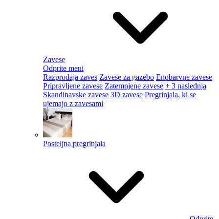
Zavese
Odprite meni
Razprodaja zaves
Zavese za gazebo
Enobarvne zavese
Pripravljene zavese
Zatemnjene zavese
+ 3 naslednja
Skandinavske zavese
3D zavese
Pregrinjala, ki se
ujemajo z zavesami
Posteljna pregrinjala
Odprite