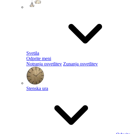
Svetila
Odprite meni
Notranja osvetlitev
Zunanja osvetlitev
Stenska ura