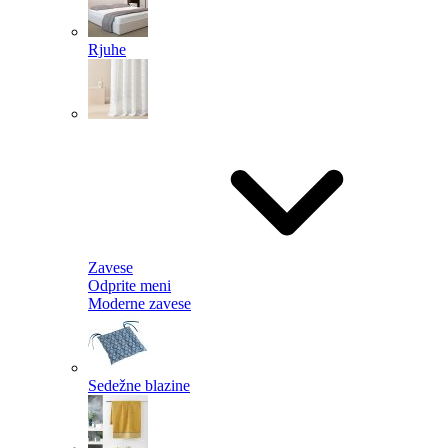
Rjuhe
Zavese
Odprite meni
Moderne zavese
Sedežne blazine