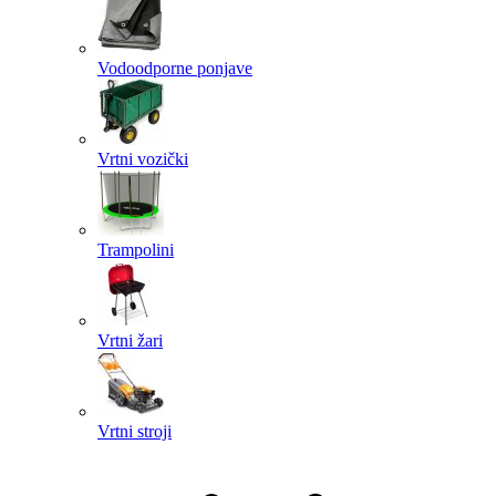
Vodoodporne ponjave
Vrtni vozički
Trampolini
Vrtni žari
Vrtni stroji