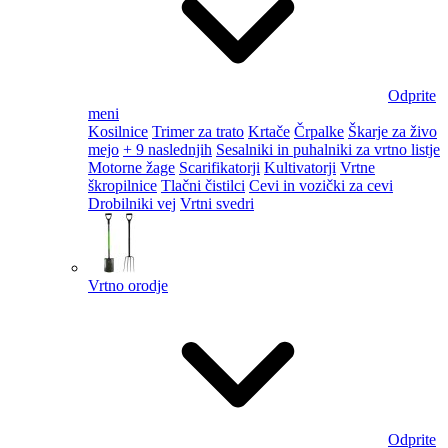
Odprite
meni
Kosilnice
Trimer za trato
Krtače
Črpalke
Škarje za živo
mejo
+ 9 naslednjih
Sesalniki in puhalniki za vrtno listje
Motorne žage
Scarifikatorji
Kultivatorji
Vrtne
škropilnice
Tlačni čistilci
Cevi in vozički za cevi
Drobilniki vej
Vrtni svedri
Vrtno orodje
Odprite