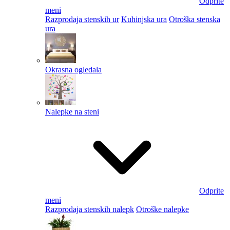
Odprite
meni
Razprodaja stenskih ur
Kuhinjska ura
Otroška stenska
ura
Okrasna ogledala
Nalepke na steni
Odprite
meni
Razprodaja stenskih nalepk
Otroške nalepke