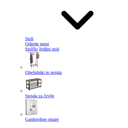
Stoli
Odprite meni
Stolčki
Jedilni stoli
Obešalniki in stojala
Stojala za čevlje
Garderobne omare