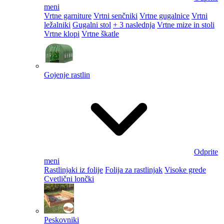
meni
Vrtne garniture
Vrtni senčniki
Vrtne gugalnice
Vrtni
ležalniki
Gugalni stol
+ 3 naslednja
Vrtne mize in stoli
Vrtne klopi
Vrtne škatle
Gojenje rastlin
Odprite
meni
Rastlinjaki iz folije
Folija za rastlinjak
Visoke grede
Cvetlični lončki
Peskovniki