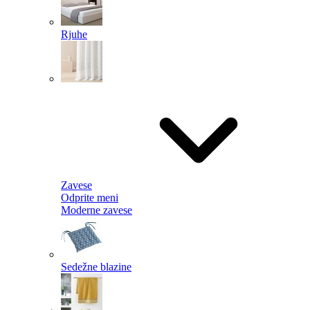
Rjuhe
Zavese
Odprite meni
Moderne zavese
Sedežne blazine