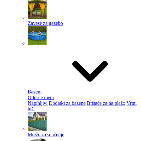
Zavese za gazebo
Bazeni
Odprite meni
Napihljivi
Dodatki za bazene
Brisače za na plažo
Vrtni
tuši
Mreže za senčenje