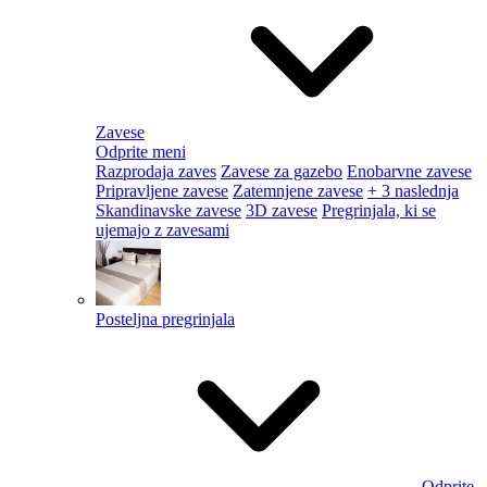
Zavese
Odprite meni
Razprodaja zaves
Zavese za gazebo
Enobarvne zavese
Pripravljene zavese
Zatemnjene zavese
+ 3 naslednja
Skandinavske zavese
3D zavese
Pregrinjala, ki se
ujemajo z zavesami
Posteljna pregrinjala
Odprite