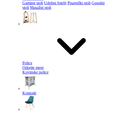
Gaming stoli
Udobni fotelji
Pisarniški stoli
Gugalni
stoli
Masažni stoli
Police
Odprite meni
Kovinske police
Komode