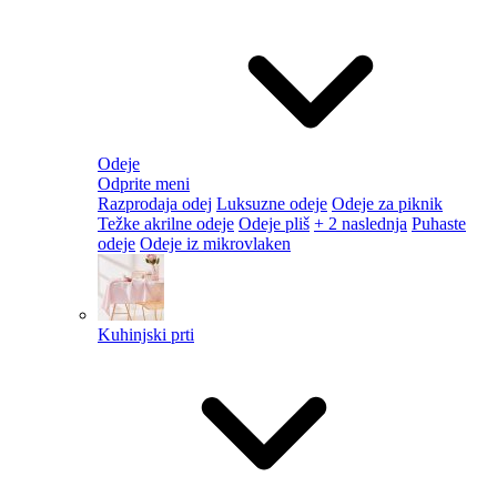
Odeje
Odprite meni
Razprodaja odej
Luksuzne odeje
Odeje za piknik
Težke akrilne odeje
Odeje pliš
+ 2 naslednja
Puhaste
odeje
Odeje iz mikrovlaken
Kuhinjski prti