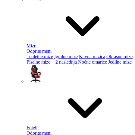
Mize
Odprite meni
Toaletne mize
Igralne mize
Kavna mizica
Okrasne mize
Pisalne mize
+ 2 naslednja
Nočne omarice
Jedilne mize
Fotelji
Odprite meni