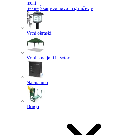
meni
Sekire
Škarje za travo in grmičevje
Vrtni okraski
Vrtni paviljoni in šotori
Nabiralniki
Drugo