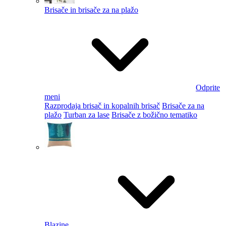
Brisače in brisače za na plažo
Odprite
meni
Razprodaja brisač in kopalnih brisač
Brisače za na
plažo
Turban za lase
Brisače z božično tematiko
Blazine