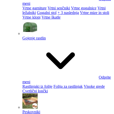
meni
Vrtne garniture
Vrtni senčniki
Vrtne gugalnice
Vrtni
ležalniki
Gugalni stol
+ 3 naslednja
Vrtne mize in stoli
Vrtne klopi
Vrtne škatle
Gojenje rastlin
Odprite
meni
Rastlinjaki iz folije
Folija za rastlinjak
Visoke grede
Cvetlični lončki
Peskovniki