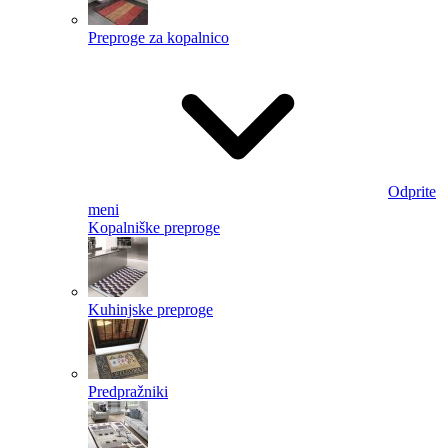
Preproge za kopalnico
Odprite
meni
Kopalniške preproge
Kuhinjske preproge
Predpražniki