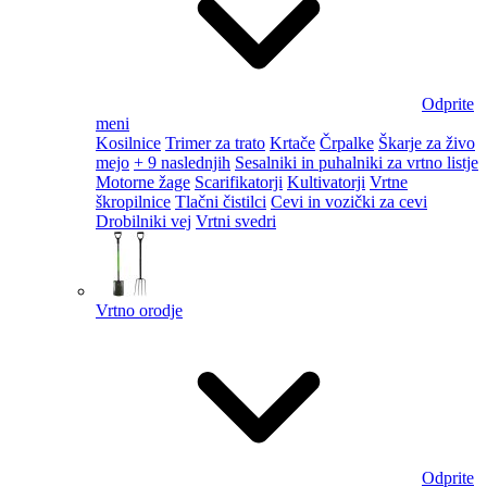
Odprite
meni
Kosilnice
Trimer za trato
Krtače
Črpalke
Škarje za živo
mejo
+ 9 naslednjih
Sesalniki in puhalniki za vrtno listje
Motorne žage
Scarifikatorji
Kultivatorji
Vrtne
škropilnice
Tlačni čistilci
Cevi in vozički za cevi
Drobilniki vej
Vrtni svedri
Vrtno orodje
Odprite