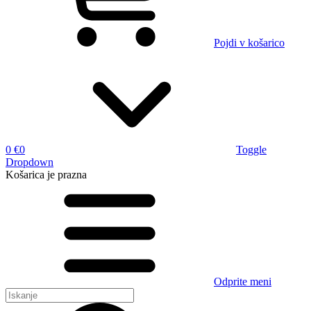
Pojdi v košarico
0 €
0
Toggle
Dropdown
Košarica
je prazna
Odprite meni