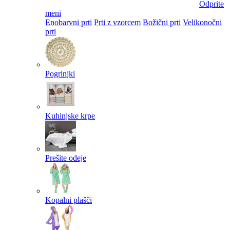
Odprite
meni
Enobarvni prti
Prti z vzorcem
Božični prti
Velikonočni
prti​
Pogrinjki
Kuhinjske krpe
Prešite odeje
Kopalni plašči