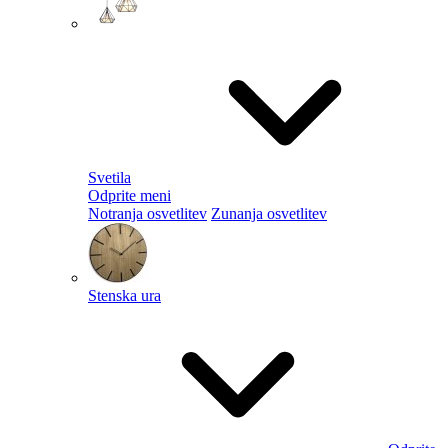
Svetila
Odprite meni
Notranja osvetlitev
Zunanja osvetlitev
Stenska ura