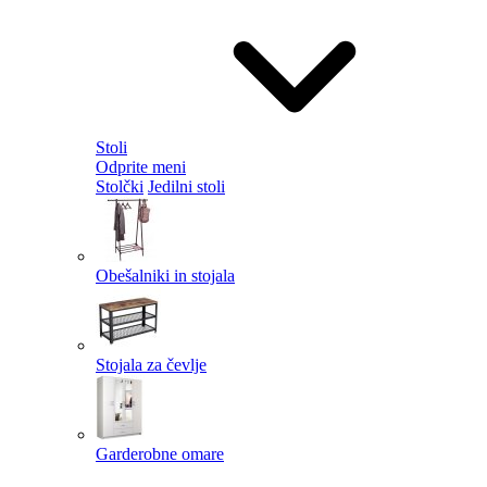
Stoli
Odprite meni
Stolčki
Jedilni stoli
Obešalniki in stojala
Stojala za čevlje
Garderobne omare