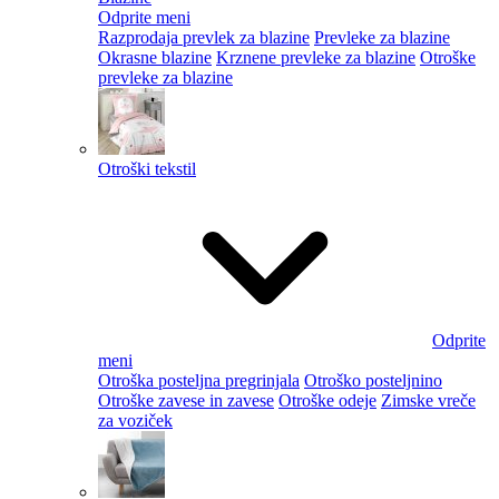
Odprite meni
Razprodaja prevlek za blazine
Prevleke za blazine
Okrasne blazine
Krznene prevleke za blazine
Otroške
prevleke za blazine
Otroški tekstil
Odprite
meni
Otroška posteljna pregrinjala
Otroško posteljnino
Otroške zavese in zavese
Otroške odeje
Zimske vreče
za voziček