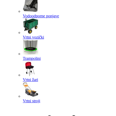
Vodoodporne ponjave
Vrtni vozički
Trampolini
Vrtni žari
Vrtni stroji