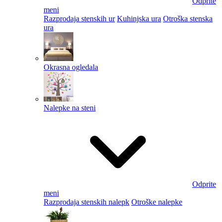
Odprite
meni
Razprodaja stenskih ur
Kuhinjska ura
Otroška stenska
ura
Okrasna ogledala
Nalepke na steni
Odprite
meni
Razprodaja stenskih nalepk
Otroške nalepke