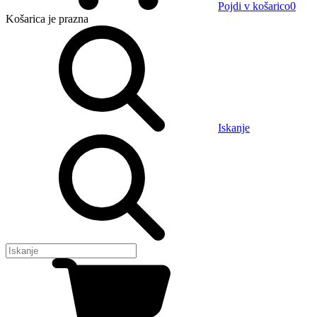
Pojdi v košarico
0
Košarica
je prazna
Iskanje