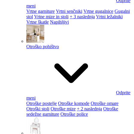
Odprite
meni
Vrtne garniture
Vrtni senčniki
Vrtne gugalnice
Gugalni
stol
Vrtne mize in stoli
+ 3 naslednja
Vrtni ležalniki
Vrtne škatle
Napihljivi
Otroško pohištvo
Odprite
meni
Otroške postelje
Otroške komode
Otroške omare
Otroški stoli
Otroške mize
+ 2 naslednja
Otroške
sedežne garniture
Otroške police