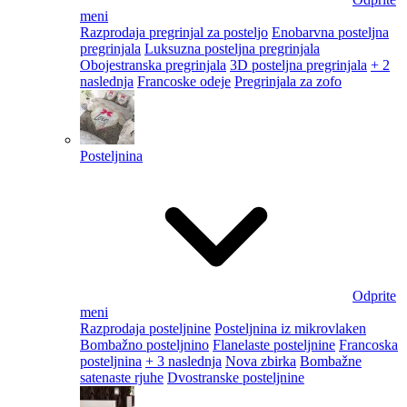
meni
Razprodaja pregrinjal za posteljo
Enobarvna posteljna
pregrinjala
Luksuzna posteljna pregrinjala
Obojestranska pregrinjala
3D posteljna pregrinjala
+ 2
naslednja
Francoske odeje
Pregrinjala za zofo
Posteljnina
Odprite
meni
Razprodaja posteljnine
Posteljnina iz mikrovlaken
Bombažno posteljnino
Flanelaste posteljnine
Francoska
posteljnina
+ 3 naslednja
Nova zbirka
Bombažne
satenaste rjuhe
Dvostranske posteljnine