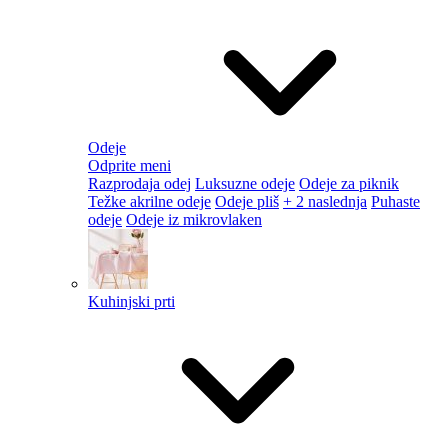
Odeje
Odprite meni
Razprodaja odej
Luksuzne odeje
Odeje za piknik
Težke akrilne odeje
Odeje pliš
+ 2 naslednja
Puhaste
odeje
Odeje iz mikrovlaken
Kuhinjski prti