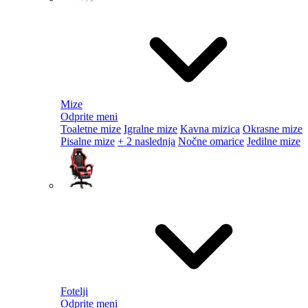
Mize
Odprite meni
Toaletne mize
Igralne mize
Kavna mizica
Okrasne mize
Pisalne mize
+ 2 naslednja
Nočne omarice
Jedilne mize
Fotelji
Odprite meni