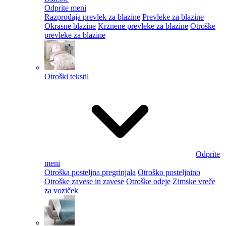
Odprite meni
Razprodaja prevlek za blazine
Prevleke za blazine
Okrasne blazine
Krznene prevleke za blazine
Otroške
prevleke za blazine
Otroški tekstil
Odprite
meni
Otroška posteljna pregrinjala
Otroško posteljnino
Otroške zavese in zavese
Otroške odeje
Zimske vreče
za voziček