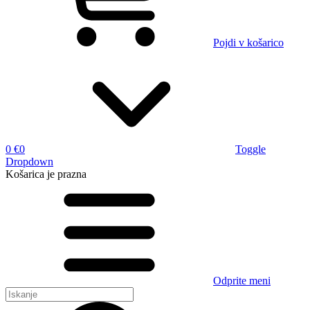
Pojdi v košarico
0 €
0
Toggle
Dropdown
Košarica
je prazna
Odprite meni