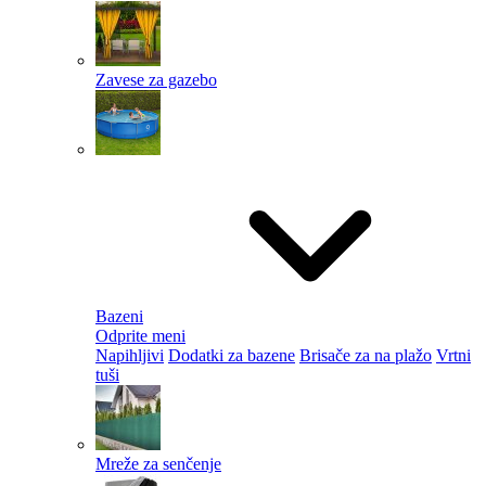
Zavese za gazebo
Bazeni
Odprite meni
Napihljivi
Dodatki za bazene
Brisače za na plažo
Vrtni
tuši
Mreže za senčenje