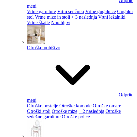
Odprite
meni
Vrtne garniture
Vrtni senčniki
Vrtne gugalnice
Gugalni
stol
Vrtne mize in stoli
+ 3 naslednja
Vrtni ležalniki
Vrtne škatle
Napihljivi
Otroško pohištvo
Odprite
meni
Otroške postelje
Otroške komode
Otroške omare
Otroški stoli
Otroške mize
+ 2 naslednja
Otroške
sedežne garniture
Otroške police