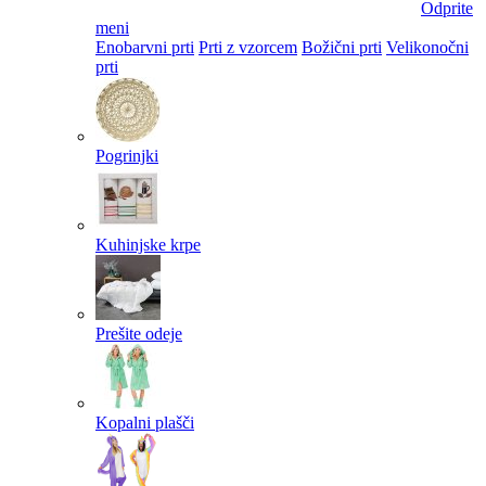
Odprite
meni
Enobarvni prti
Prti z vzorcem
Božični prti
Velikonočni
prti​
Pogrinjki
Kuhinjske krpe
Prešite odeje
Kopalni plašči