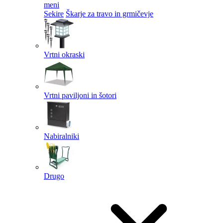
meni
Sekire
Škarje za travo in grmičevje
Vrtni okraski
Vrtni paviljoni in šotori
Nabiralniki
Drugo