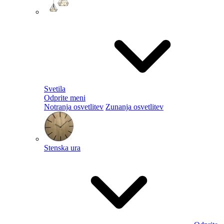
Svetila
Odprite meni
Notranja osvetlitev
Zunanja osvetlitev
Stenska ura