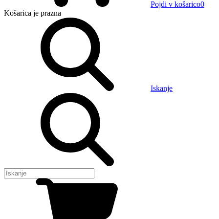
Pojdi v košarico
0
Košarica
je prazna
Iskanje