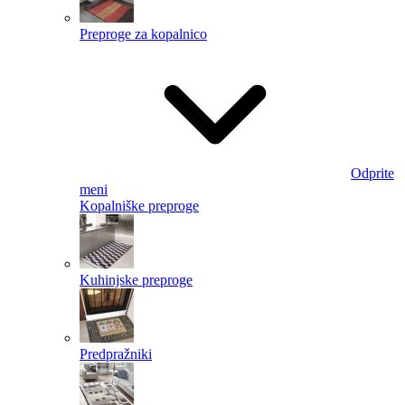
Preproge za kopalnico
Odprite
meni
Kopalniške preproge
Kuhinjske preproge
Predpražniki