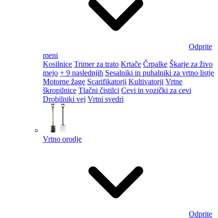
Odprite
meni
Kosilnice
Trimer za trato
Krtače
Črpalke
Škarje za živo
mejo
+ 9 naslednjih
Sesalniki in puhalniki za vrtno listje
Motorne žage
Scarifikatorji
Kultivatorji
Vrtne
škropilnice
Tlačni čistilci
Cevi in vozički za cevi
Drobilniki vej
Vrtni svedri
Vrtno orodje
Odprite