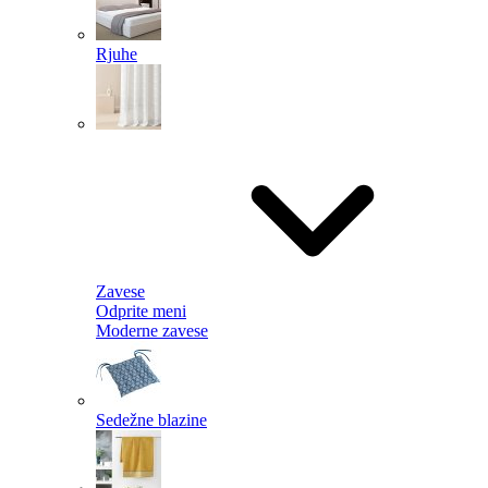
Rjuhe
Zavese
Odprite meni
Moderne zavese
Sedežne blazine