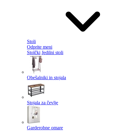
Stoli
Odprite meni
Stolčki
Jedilni stoli
Obešalniki in stojala
Stojala za čevlje
Garderobne omare