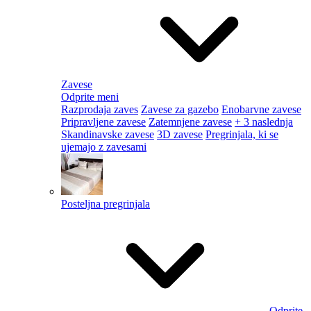
Zavese
Odprite meni
Razprodaja zaves
Zavese za gazebo
Enobarvne zavese
Pripravljene zavese
Zatemnjene zavese
+ 3 naslednja
Skandinavske zavese
3D zavese
Pregrinjala, ki se
ujemajo z zavesami
Posteljna pregrinjala
Odprite