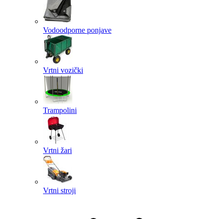
Vodoodporne ponjave
Vrtni vozički
Trampolini
Vrtni žari
Vrtni stroji