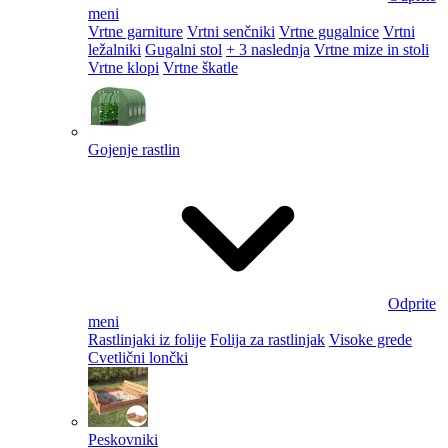
meni
Vrtne garniture
Vrtni senčniki
Vrtne gugalnice
Vrtni
ležalniki
Gugalni stol
+ 3 naslednja
Vrtne mize in stoli
Vrtne klopi
Vrtne škatle
Gojenje rastlin
Odprite
meni
Rastlinjaki iz folije
Folija za rastlinjak
Visoke grede
Cvetlični lončki
Peskovniki