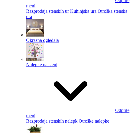
Odprite
meni
Razprodaja stenskih ur
Kuhinjska ura
Otroška stenska
ura
Okrasna ogledala
Nalepke na steni
Odprite
meni
Razprodaja stenskih nalepk
Otroške nalepke