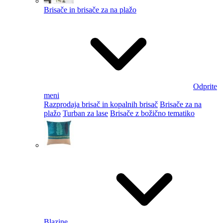
Brisače in brisače za na plažo
Odprite
meni
Razprodaja brisač in kopalnih brisač
Brisače za na
plažo
Turban za lase
Brisače z božično tematiko
Blazine