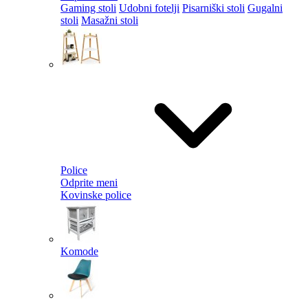
Gaming stoli
Udobni fotelji
Pisarniški stoli
Gugalni
stoli
Masažni stoli
Police
Odprite meni
Kovinske police
Komode