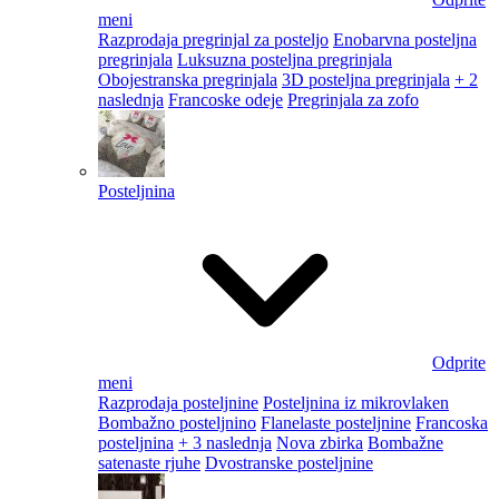
meni
Razprodaja pregrinjal za posteljo
Enobarvna posteljna
pregrinjala
Luksuzna posteljna pregrinjala
Obojestranska pregrinjala
3D posteljna pregrinjala
+ 2
naslednja
Francoske odeje
Pregrinjala za zofo
Posteljnina
Odprite
meni
Razprodaja posteljnine
Posteljnina iz mikrovlaken
Bombažno posteljnino
Flanelaste posteljnine
Francoska
posteljnina
+ 3 naslednja
Nova zbirka
Bombažne
satenaste rjuhe
Dvostranske posteljnine