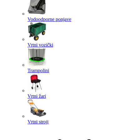
Vodoodporne ponjave
Vrtni vozički
Trampolini
Vrtni žari
Vrtni stroji