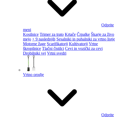
Odprite
meni
Kosilnice
Trimer za trato
Krtače
Črpalke
Škarje za živo
mejo
+ 9 naslednjih
Sesalniki in puhalniki za vrtno listje
Motorne žage
Scarifikatorji
Kultivatorji
Vrtne
škropilnice
Tlačni čistilci
Cevi in vozički za cevi
Drobilniki vej
Vrtni svedri
Vrtno orodje
Odprite