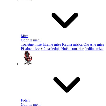
Mize
Odprite meni
Toaletne mize
Igralne mize
Kavna mizica
Okrasne mize
Pisalne mize
+ 2 naslednja
Nočne omarice
Jedilne mize
Fotelji
Odprite meni