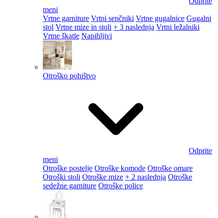
Odprite
meni
Vrtne garniture
Vrtni senčniki
Vrtne gugalnice
Gugalni
stol
Vrtne mize in stoli
+ 3 naslednja
Vrtni ležalniki
Vrtne škatle
Napihljivi
Otroško pohištvo
Odprite
meni
Otroške postelje
Otroške komode
Otroške omare
Otroški stoli
Otroške mize
+ 2 naslednja
Otroške
sedežne garniture
Otroške police