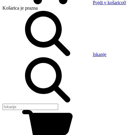
Pojdi v košarico
0
Košarica
je prazna
Iskanje