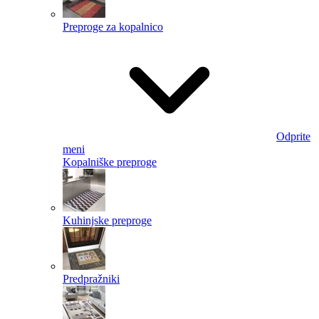
Preproge za kopalnico
Odprite
meni
Kopalniške preproge
Kuhinjske preproge
Predpražniki