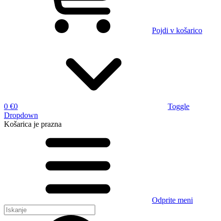
Pojdi v košarico
0 €
0
Toggle
Dropdown
Košarica
je prazna
Odprite meni