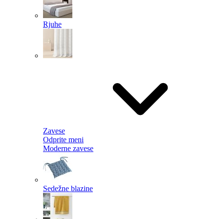
Rjuhe
Zavese
Odprite meni
Moderne zavese
Sedežne blazine