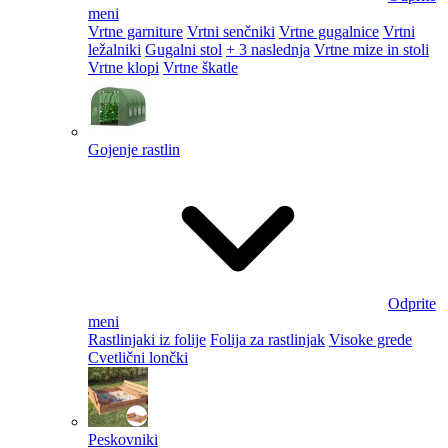
meni
Vrtne garniture
Vrtni senčniki
Vrtne gugalnice
Vrtni
ležalniki
Gugalni stol
+ 3 naslednja
Vrtne mize in stoli
Vrtne klopi
Vrtne škatle
Gojenje rastlin
Odprite
meni
Rastlinjaki iz folije
Folija za rastlinjak
Visoke grede
Cvetlični lončki
Peskovniki