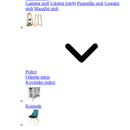
Gaming stoli
Udobni fotelji
Pisarniški stoli
Gugalni
stoli
Masažni stoli
Police
Odprite meni
Kovinske police
Komode