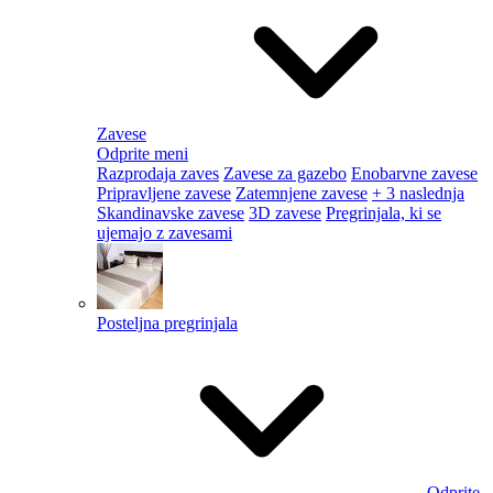
Zavese
Odprite meni
Razprodaja zaves
Zavese za gazebo
Enobarvne zavese
Pripravljene zavese
Zatemnjene zavese
+ 3 naslednja
Skandinavske zavese
3D zavese
Pregrinjala, ki se
ujemajo z zavesami
Posteljna pregrinjala
Odprite