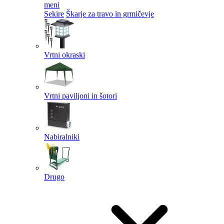
meni
Sekire
Škarje za travo in grmičevje
Vrtni okraski
Vrtni paviljoni in šotori
Nabiralniki
Drugo