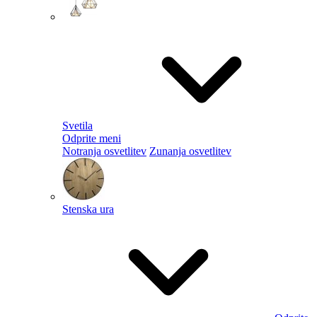
Svetila
Odprite meni
Notranja osvetlitev
Zunanja osvetlitev
Stenska ura