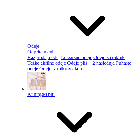
Odeje
Odprite meni
Razprodaja odej
Luksuzne odeje
Odeje za piknik
Težke akrilne odeje
Odeje pliš
+ 2 naslednja
Puhaste
odeje
Odeje iz mikrovlaken
Kuhinjski prti