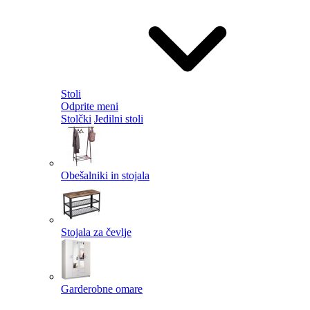
Stoli
Odprite meni
Stolčki
Jedilni stoli
Obešalniki in stojala
Stojala za čevlje
Garderobne omare