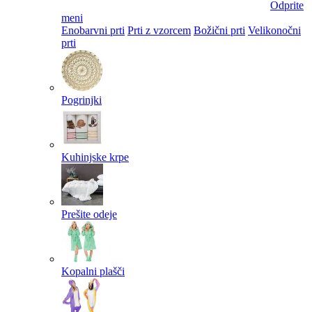
Odprite
meni
Enobarvni prti
Prti z vzorcem
Božični prti
Velikonočni
prti​
Pogrinjki
Kuhinjske krpe
Prešite odeje
Kopalni plašči