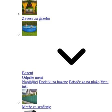
Zavese za gazebo
Bazeni
Odprite meni
Napihljivi
Dodatki za bazene
Brisače za na plažo
Vrtni
tuši
Mreže za senčenje