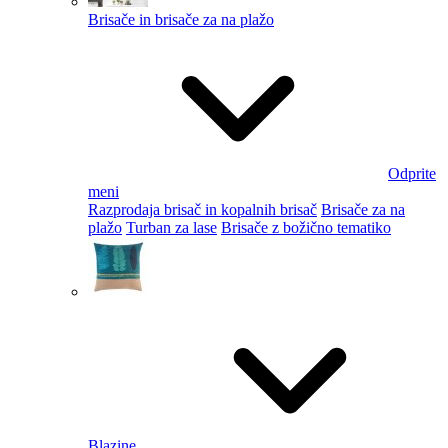
Brisače in brisače za na plažo
Odprite
meni
Razprodaja brisač in kopalnih brisač
Brisače za na
plažo
Turban za lase
Brisače z božično tematiko
Blazine