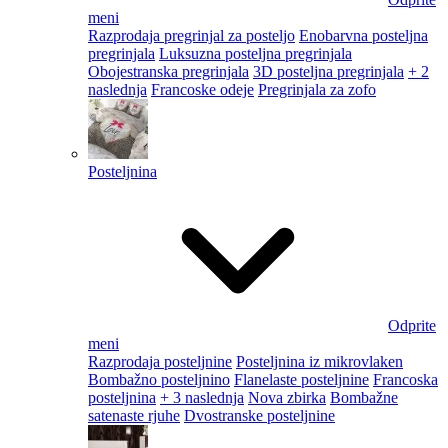
meni
Razprodaja pregrinjal za posteljo
Enobarvna posteljna
pregrinjala
Luksuzna posteljna pregrinjala
Obojestranska pregrinjala
3D posteljna pregrinjala
+ 2
naslednja
Francoske odeje
Pregrinjala za zofo
Posteljnina
Odprite
meni
Razprodaja posteljnine
Posteljnina iz mikrovlaken
Bombažno posteljnino
Flanelaste posteljnine
Francoska
posteljnina
+ 3 naslednja
Nova zbirka
Bombažne
satenaste rjuhe
Dvostranske posteljnine