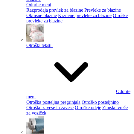
Odprite meni
Razprodaja prevlek za blazine
Prevleke za blazine
Okrasne blazine
Krznene prevleke za blazine
Otroške
prevleke za blazine
Otroški tekstil
Odprite
meni
Otroška posteljna pregrinjala
Otroško posteljnino
Otroške zavese in zavese
Otroške odeje
Zimske vreče
za voziček