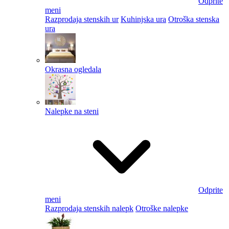
Odprite
meni
Razprodaja stenskih ur
Kuhinjska ura
Otroška stenska
ura
Okrasna ogledala
Nalepke na steni
Odprite
meni
Razprodaja stenskih nalepk
Otroške nalepke