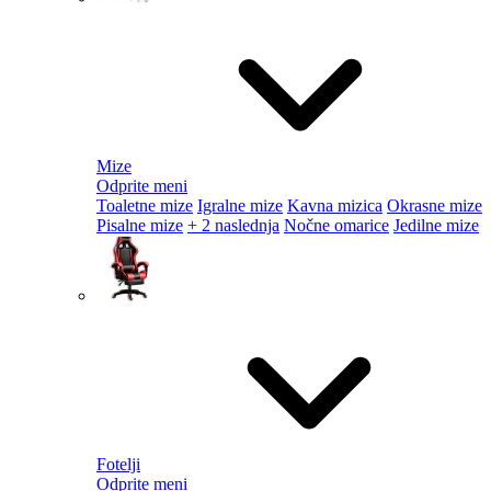
Mize
Odprite meni
Toaletne mize
Igralne mize
Kavna mizica
Okrasne mize
Pisalne mize
+ 2 naslednja
Nočne omarice
Jedilne mize
Fotelji
Odprite meni