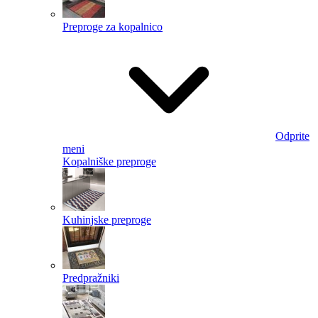
Preproge za kopalnico
Odprite
meni
Kopalniške preproge
Kuhinjske preproge
Predpražniki