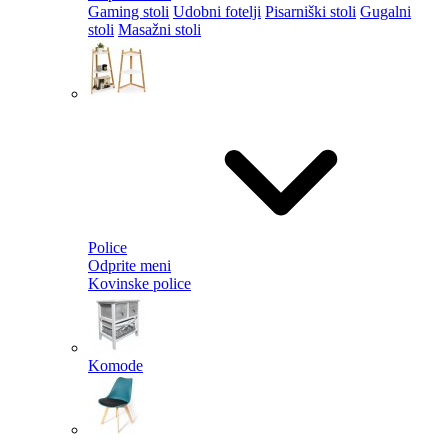
Gaming stoli
Udobni fotelji
Pisarniški stoli
Gugalni
stoli
Masažni stoli
Police
Odprite meni
Kovinske police
Komode