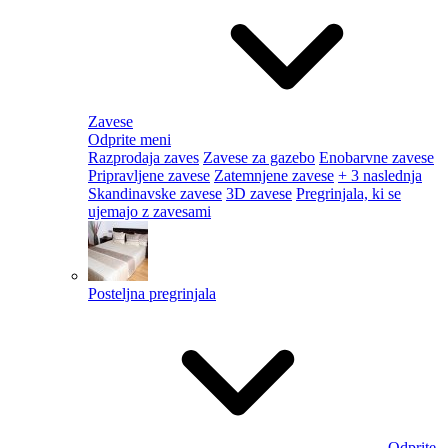
Zavese
Odprite meni
Razprodaja zaves
Zavese za gazebo
Enobarvne zavese
Pripravljene zavese
Zatemnjene zavese
+ 3 naslednja
Skandinavske zavese
3D zavese
Pregrinjala, ki se
ujemajo z zavesami
Posteljna pregrinjala
Odprite