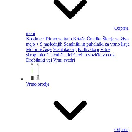
Odprite
meni
Kosilnice
Trimer za trato
Krtače
Črpalke
Škarje za živo
mejo
+ 9 naslednjih
Sesalniki in puhalniki za vrtno listje
Motorne žage
Scarifikatorji
Kultivatorji
Vrtne
škropilnice
Tlačni čistilci
Cevi in vozički za cevi
Drobilniki vej
Vrtni svedri
Vrtno orodje
Odprite