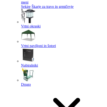
meni
Sekire
Škarje za travo in grmičevje
Vrtni okraski
Vrtni paviljoni in šotori
Nabiralniki
Drugo