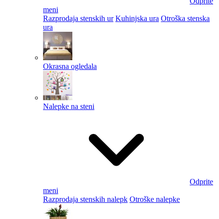
Odprite
meni
Razprodaja stenskih ur
Kuhinjska ura
Otroška stenska
ura
Okrasna ogledala
Nalepke na steni
Odprite
meni
Razprodaja stenskih nalepk
Otroške nalepke