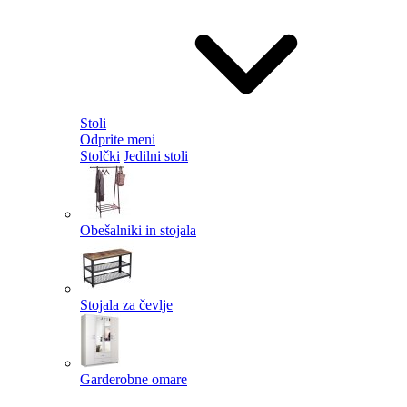
Stoli
Odprite meni
Stolčki
Jedilni stoli
Obešalniki in stojala
Stojala za čevlje
Garderobne omare