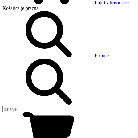
Pojdi v košarico
0
Košarica
je prazna
Iskanje