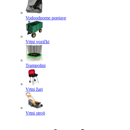
Vodoodporne ponjave
Vrtni vozički
Trampolini
Vrtni žari
Vrtni stroji