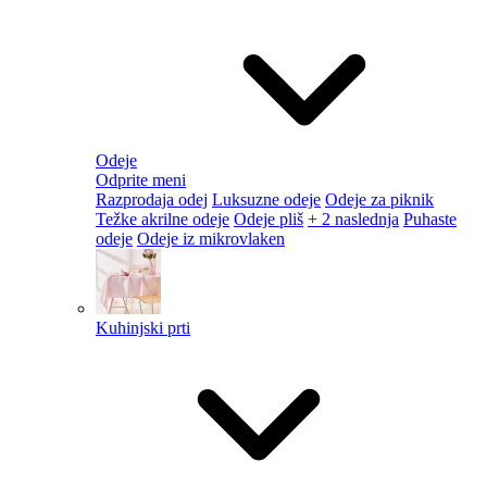
Odeje
Odprite meni
Razprodaja odej
Luksuzne odeje
Odeje za piknik
Težke akrilne odeje
Odeje pliš
+ 2 naslednja
Puhaste
odeje
Odeje iz mikrovlaken
Kuhinjski prti