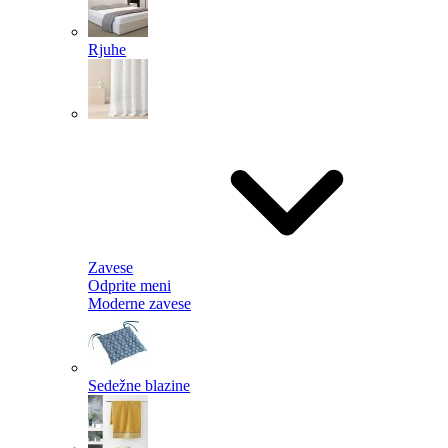
Rjuhe
Zavese
Odprite meni
Moderne zavese
Sedežne blazine