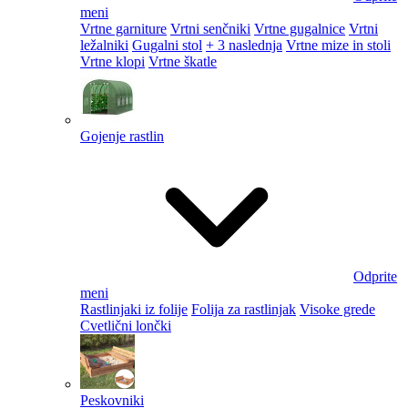
meni
Vrtne garniture
Vrtni senčniki
Vrtne gugalnice
Vrtni
ležalniki
Gugalni stol
+ 3 naslednja
Vrtne mize in stoli
Vrtne klopi
Vrtne škatle
Gojenje rastlin
Odprite
meni
Rastlinjaki iz folije
Folija za rastlinjak
Visoke grede
Cvetlični lončki
Peskovniki