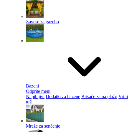
Zavese za gazebo
Bazeni
Odprite meni
Napihljivi
Dodatki za bazene
Brisače za na plažo
Vrtni
tuši
Mreže za senčenje