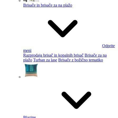
Brisače in brisače za na plažo
Odprite
meni
Razprodaja brisač in kopalnih brisač
Brisače za na
plažo
Turban za lase
Brisače z božično tematiko
Blazine