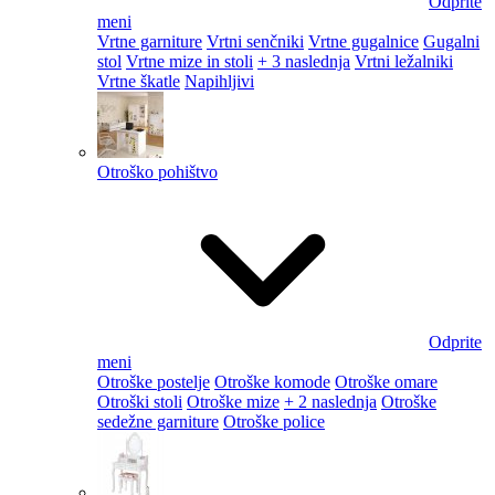
Odprite
meni
Vrtne garniture
Vrtni senčniki
Vrtne gugalnice
Gugalni
stol
Vrtne mize in stoli
+ 3 naslednja
Vrtni ležalniki
Vrtne škatle
Napihljivi
Otroško pohištvo
Odprite
meni
Otroške postelje
Otroške komode
Otroške omare
Otroški stoli
Otroške mize
+ 2 naslednja
Otroške
sedežne garniture
Otroške police