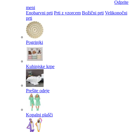
Odprite
meni
Enobarvni prti
Prti z vzorcem
Božični prti
Velikonočni
prti​
Pogrinjki
Kuhinjske krpe
Prešite odeje
Kopalni plašči