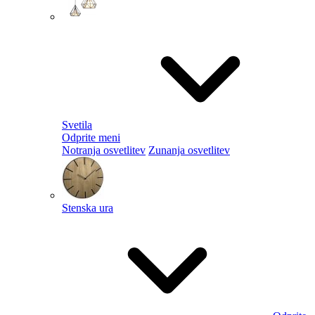
Svetila
Odprite meni
Notranja osvetlitev
Zunanja osvetlitev
Stenska ura