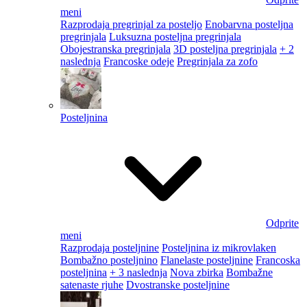
meni
Razprodaja pregrinjal za posteljo
Enobarvna posteljna
pregrinjala
Luksuzna posteljna pregrinjala
Obojestranska pregrinjala
3D posteljna pregrinjala
+ 2
naslednja
Francoske odeje
Pregrinjala za zofo
Posteljnina
Odprite
meni
Razprodaja posteljnine
Posteljnina iz mikrovlaken
Bombažno posteljnino
Flanelaste posteljnine
Francoska
posteljnina
+ 3 naslednja
Nova zbirka
Bombažne
satenaste rjuhe
Dvostranske posteljnine