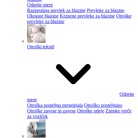
Odprite meni
Razprodaja prevlek za blazine
Prevleke za blazine
Okrasne blazine
Krznene prevleke za blazine
Otroške
prevleke za blazine
Otroški tekstil
Odprite
meni
Otroška posteljna pregrinjala
Otroško posteljnino
Otroške zavese in zavese
Otroške odeje
Zimske vreče
za voziček