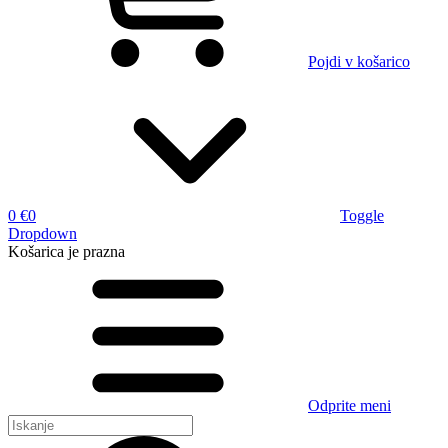
Pojdi v košarico
0 €
0
Toggle
Dropdown
Košarica
je prazna
Odprite meni