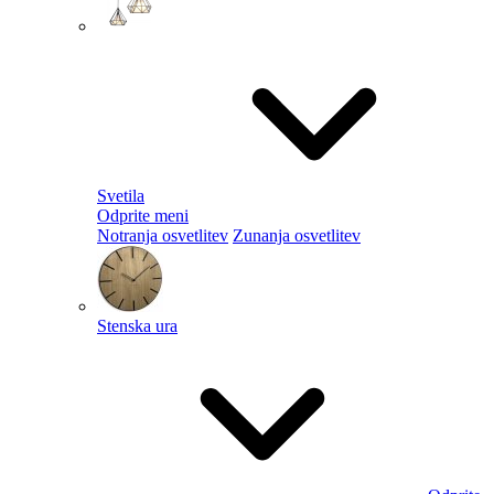
Svetila
Odprite meni
Notranja osvetlitev
Zunanja osvetlitev
Stenska ura