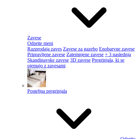
Zavese
Odprite meni
Razprodaja zaves
Zavese za gazebo
Enobarvne zavese
Pripravljene zavese
Zatemnjene zavese
+ 3 naslednja
Skandinavske zavese
3D zavese
Pregrinjala, ki se
ujemajo z zavesami
Posteljna pregrinjala
Odprite