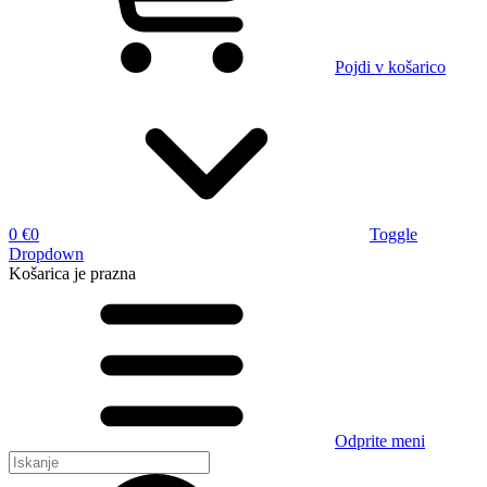
Pojdi v košarico
0 €
0
Toggle
Dropdown
Košarica
je prazna
Odprite meni