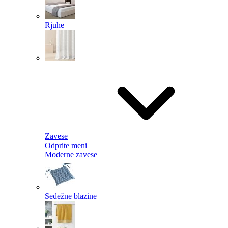
Rjuhe
Zavese
Odprite meni
Moderne zavese
Sedežne blazine