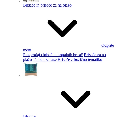
Brisače in brisače za na plažo
Odprite
meni
Razprodaja brisač in kopalnih brisač
Brisače za na
plažo
Turban za lase
Brisače z božično tematiko
Blazine