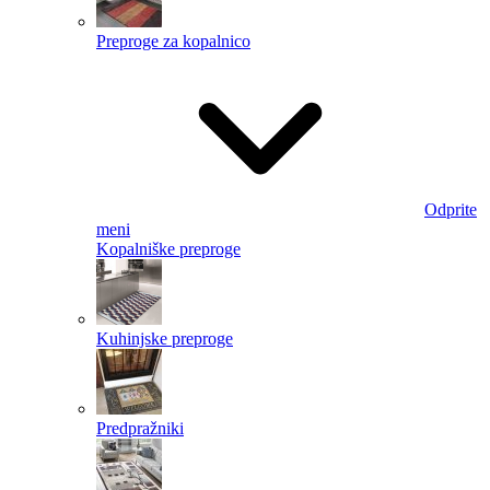
Preproge za kopalnico
Odprite
meni
Kopalniške preproge
Kuhinjske preproge
Predpražniki