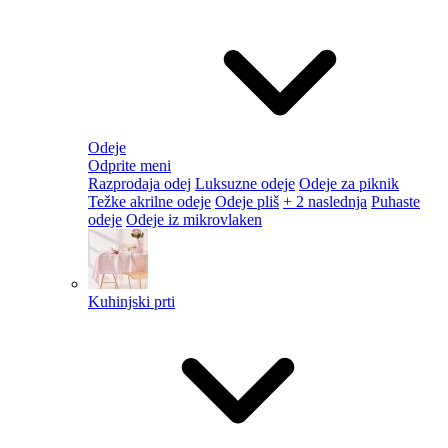
Odeje
Odprite meni
Razprodaja odej
Luksuzne odeje
Odeje za piknik
Težke akrilne odeje
Odeje pliš
+ 2 naslednja
Puhaste
odeje
Odeje iz mikrovlaken
Kuhinjski prti