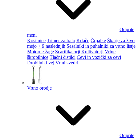
Odprite
meni
Kosilnice
Trimer za trato
Krtače
Črpalke
Škarje za živo
mejo
+ 9 naslednjih
Sesalniki in puhalniki za vrtno listje
Motorne žage
Scarifikatorji
Kultivatorji
Vrtne
škropilnice
Tlačni čistilci
Cevi in vozički za cevi
Drobilniki vej
Vrtni svedri
Vrtno orodje
Odprite