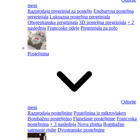
meni
Razprodaja pregrinjal za posteljo
Enobarvna posteljna
pregrinjala
Luksuzna posteljna pregrinjala
Obojestranska pregrinjala
3D posteljna pregrinjala
+ 2
naslednja
Francoske odeje
Pregrinjala za zofo
Posteljnina
Odprite
meni
Razprodaja posteljnine
Posteljnina iz mikrovlaken
Bombažno posteljnino
Flanelaste posteljnine
Francoska
posteljnina
+ 3 naslednja
Nova zbirka
Bombažne
satenaste rjuhe
Dvostranske posteljnine