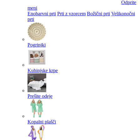
Odprite
meni
Enobarvni prti
Prti z vzorcem
Božični prti
Velikonočni
prti​
Pogrinjki
Kuhinjske krpe
Prešite odeje
Kopalni plašči