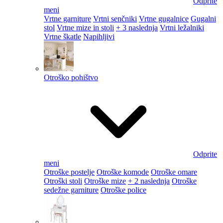
Odprite
meni
Vrtne garniture
Vrtni senčniki
Vrtne gugalnice
Gugalni
stol
Vrtne mize in stoli
+ 3 naslednja
Vrtni ležalniki
Vrtne škatle
Napihljivi
Otroško pohištvo
Odprite
meni
Otroške postelje
Otroške komode
Otroške omare
Otroški stoli
Otroške mize
+ 2 naslednja
Otroške
sedežne garniture
Otroške police