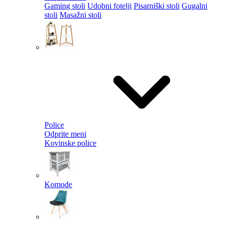
Gaming stoli
Udobni fotelji
Pisarniški stoli
Gugalni
stoli
Masažni stoli
Police
Odprite meni
Kovinske police
Komode