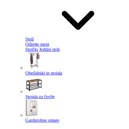
Stoli
Odprite meni
Stolčki
Jedilni stoli
Obešalniki in stojala
Stojala za čevlje
Garderobne omare