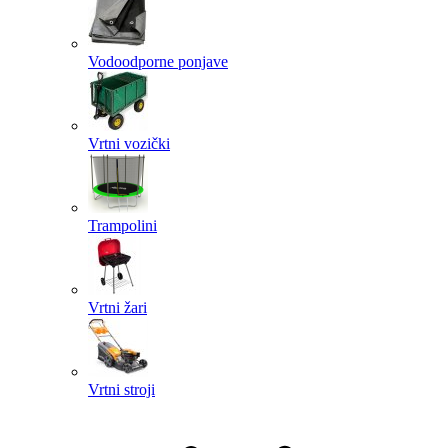
Vodoodporne ponjave
Vrtni vozički
Trampolini
Vrtni žari
Vrtni stroji