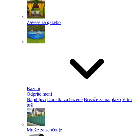
Zavese za gazebo
Bazeni
Odprite meni
Napihljivi
Dodatki za bazene
Brisače za na plažo
Vrtni
tuši
Mreže za senčenje