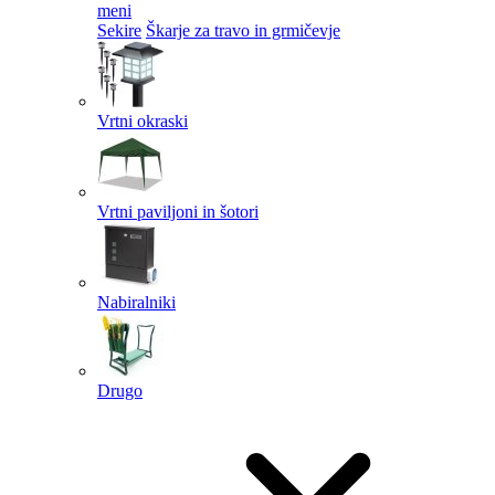
meni
Sekire
Škarje za travo in grmičevje
Vrtni okraski
Vrtni paviljoni in šotori
Nabiralniki
Drugo