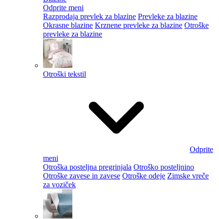
Odprite meni
Razprodaja prevlek za blazine
Prevleke za blazine
Okrasne blazine
Krznene prevleke za blazine
Otroške
prevleke za blazine
Otroški tekstil
Odprite
meni
Otroška posteljna pregrinjala
Otroško posteljnino
Otroške zavese in zavese
Otroške odeje
Zimske vreče
za voziček