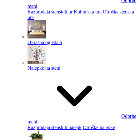
Odprite
meni
Razprodaja stenskih ur
Kuhinjska ura
Otroška stenska
ura
Okrasna ogledala
Nalepke na steni
Odprite
meni
Razprodaja stenskih nalepk
Otroške nalepke