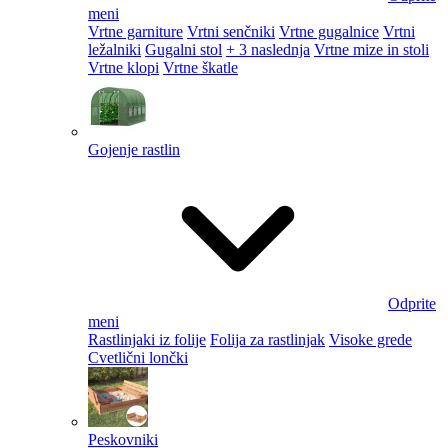
meni
Vrtne garniture
Vrtni senčniki
Vrtne gugalnice
Vrtni
ležalniki
Gugalni stol
+ 3 naslednja
Vrtne mize in stoli
Vrtne klopi
Vrtne škatle
Gojenje rastlin
Odprite
meni
Rastlinjaki iz folije
Folija za rastlinjak
Visoke grede
Cvetlični lončki
Peskovniki