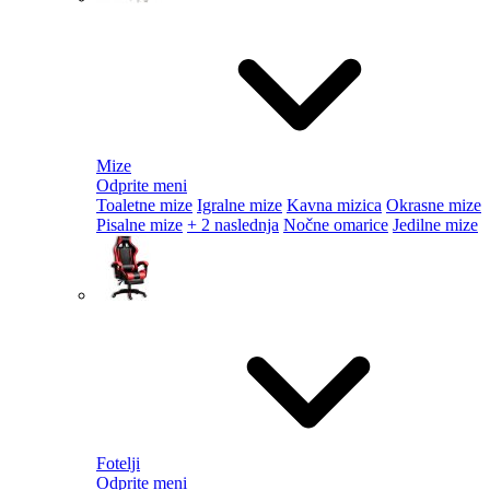
Mize
Odprite meni
Toaletne mize
Igralne mize
Kavna mizica
Okrasne mize
Pisalne mize
+ 2 naslednja
Nočne omarice
Jedilne mize
Fotelji
Odprite meni