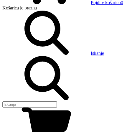
Pojdi v košarico
0
Košarica
je prazna
Iskanje