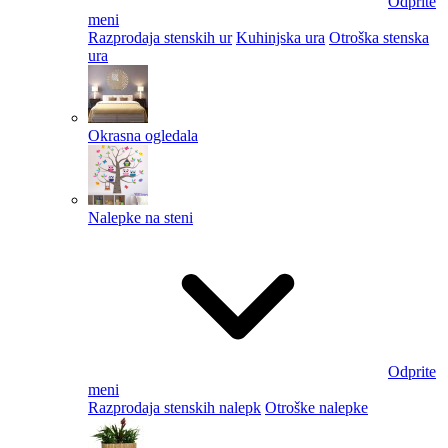
Odprite
meni
Razprodaja stenskih ur
Kuhinjska ura
Otroška stenska
ura
Okrasna ogledala
Nalepke na steni
Odprite
meni
Razprodaja stenskih nalepk
Otroške nalepke