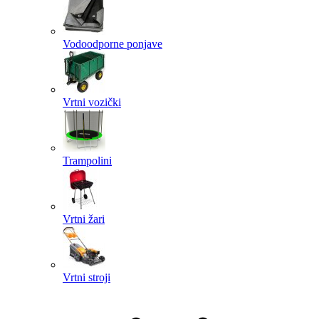
Vodoodporne ponjave
Vrtni vozički
Trampolini
Vrtni žari
Vrtni stroji