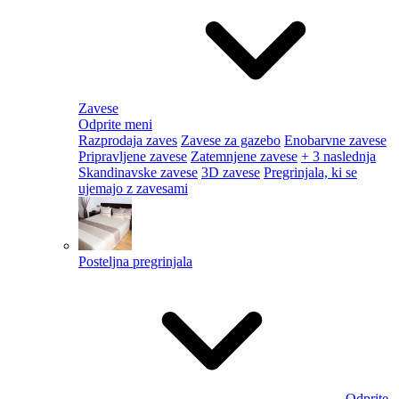
Zavese
Odprite meni
Razprodaja zaves
Zavese za gazebo
Enobarvne zavese
Pripravljene zavese
Zatemnjene zavese
+ 3 naslednja
Skandinavske zavese
3D zavese
Pregrinjala, ki se
ujemajo z zavesami
Posteljna pregrinjala
Odprite