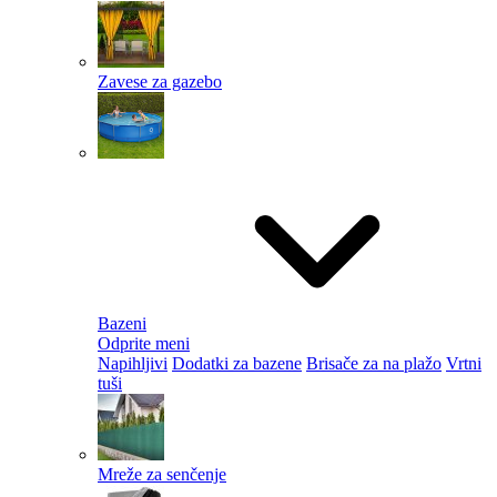
Zavese za gazebo
Bazeni
Odprite meni
Napihljivi
Dodatki za bazene
Brisače za na plažo
Vrtni
tuši
Mreže za senčenje