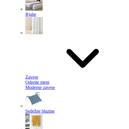
Rjuhe
Zavese
Odprite meni
Moderne zavese
Sedežne blazine