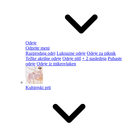
Odeje
Odprite meni
Razprodaja odej
Luksuzne odeje
Odeje za piknik
Težke akrilne odeje
Odeje pliš
+ 2 naslednja
Puhaste
odeje
Odeje iz mikrovlaken
Kuhinjski prti