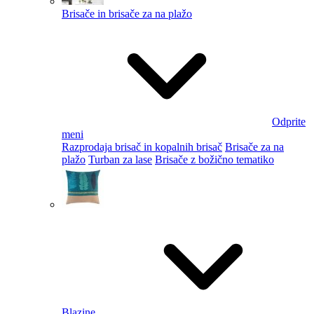
Brisače in brisače za na plažo
Odprite
meni
Razprodaja brisač in kopalnih brisač
Brisače za na
plažo
Turban za lase
Brisače z božično tematiko
Blazine