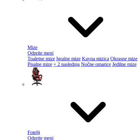
Mize
Odprite meni
Toaletne mize
Igralne mize
Kavna mizica
Okrasne mize
Pisalne mize
+ 2 naslednja
Nočne omarice
Jedilne mize
Fotelji
Odprite meni