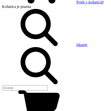
Pojdi v košarico
0
Košarica
je prazna
Iskanje