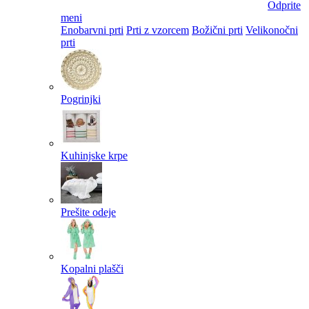
Odprite
meni
Enobarvni prti
Prti z vzorcem
Božični prti
Velikonočni
prti​
Pogrinjki
Kuhinjske krpe
Prešite odeje
Kopalni plašči