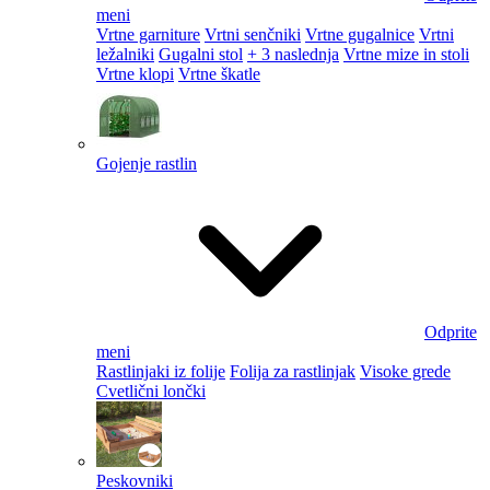
meni
Vrtne garniture
Vrtni senčniki
Vrtne gugalnice
Vrtni
ležalniki
Gugalni stol
+ 3 naslednja
Vrtne mize in stoli
Vrtne klopi
Vrtne škatle
Gojenje rastlin
Odprite
meni
Rastlinjaki iz folije
Folija za rastlinjak
Visoke grede
Cvetlični lončki
Peskovniki