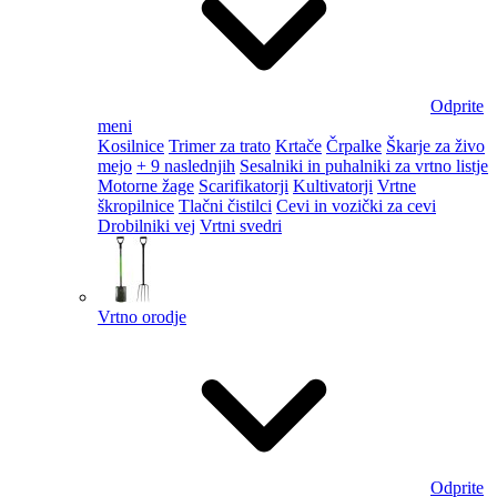
Odprite
meni
Kosilnice
Trimer za trato
Krtače
Črpalke
Škarje za živo
mejo
+ 9 naslednjih
Sesalniki in puhalniki za vrtno listje
Motorne žage
Scarifikatorji
Kultivatorji
Vrtne
škropilnice
Tlačni čistilci
Cevi in vozički za cevi
Drobilniki vej
Vrtni svedri
Vrtno orodje
Odprite