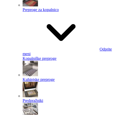
Preproge za kopalnico
Odprite
meni
Kopalniške preproge
Kuhinjske preproge
Predpražniki