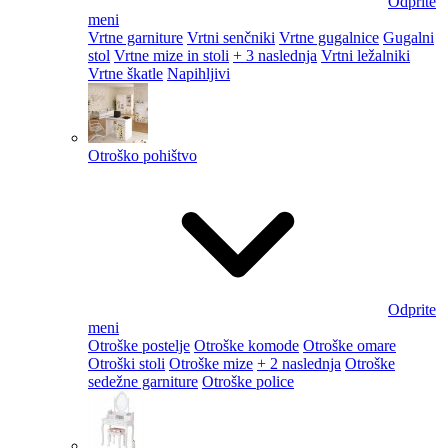
Odprite
meni
Vrtne garniture
Vrtni senčniki
Vrtne gugalnice
Gugalni
stol
Vrtne mize in stoli
+ 3 naslednja
Vrtni ležalniki
Vrtne škatle
Napihljivi
Otroško pohištvo
Odprite
meni
Otroške postelje
Otroške komode
Otroške omare
Otroški stoli
Otroške mize
+ 2 naslednja
Otroške
sedežne garniture
Otroške police