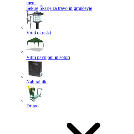
meni
Sekire
Škarje za travo in grmičevje
Vrtni okraski
Vrtni paviljoni in šotori
Nabiralniki
Drugo