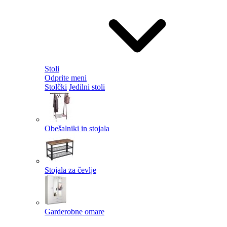
Stoli
Odprite meni
Stolčki
Jedilni stoli
Obešalniki in stojala
Stojala za čevlje
Garderobne omare