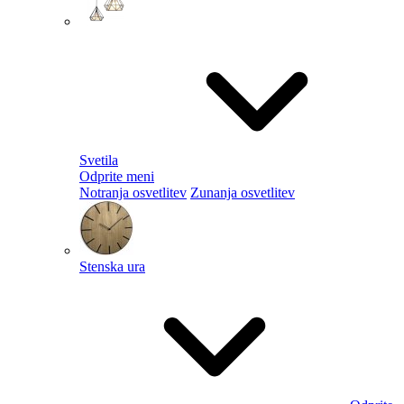
Svetila
Odprite meni
Notranja osvetlitev
Zunanja osvetlitev
Stenska ura