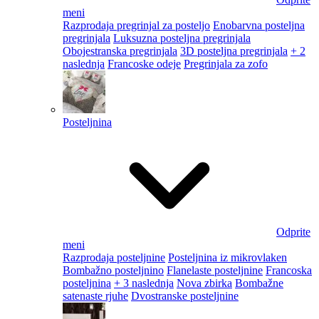
meni
Razprodaja pregrinjal za posteljo
Enobarvna posteljna
pregrinjala
Luksuzna posteljna pregrinjala
Obojestranska pregrinjala
3D posteljna pregrinjala
+ 2
naslednja
Francoske odeje
Pregrinjala za zofo
Posteljnina
Odprite
meni
Razprodaja posteljnine
Posteljnina iz mikrovlaken
Bombažno posteljnino
Flanelaste posteljnine
Francoska
posteljnina
+ 3 naslednja
Nova zbirka
Bombažne
satenaste rjuhe
Dvostranske posteljnine