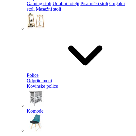
Gaming stoli
Udobni fotelji
Pisarniški stoli
Gugalni
stoli
Masažni stoli
Police
Odprite meni
Kovinske police
Komode