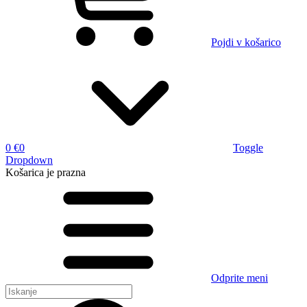
Pojdi v košarico
0 €
0
Toggle
Dropdown
Košarica
je prazna
Odprite meni