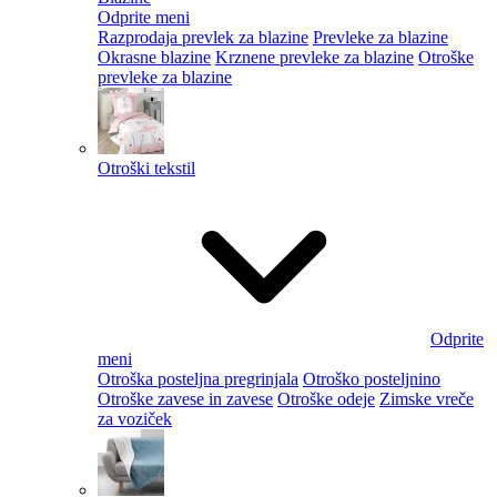
Odprite meni
Razprodaja prevlek za blazine
Prevleke za blazine
Okrasne blazine
Krznene prevleke za blazine
Otroške
prevleke za blazine
Otroški tekstil
Odprite
meni
Otroška posteljna pregrinjala
Otroško posteljnino
Otroške zavese in zavese
Otroške odeje
Zimske vreče
za voziček