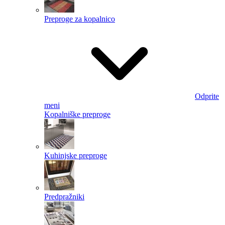
Preproge za kopalnico
Odprite
meni
Kopalniške preproge
Kuhinjske preproge
Predpražniki