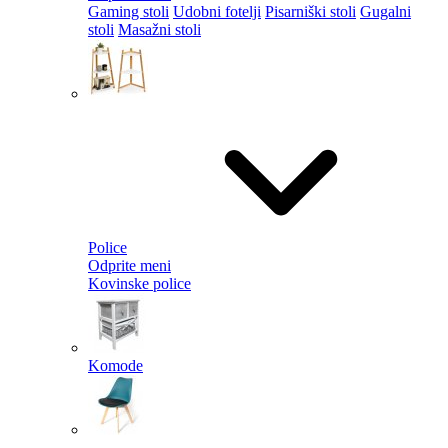
Gaming stoli
Udobni fotelji
Pisarniški stoli
Gugalni
stoli
Masažni stoli
Police
Odprite meni
Kovinske police
Komode