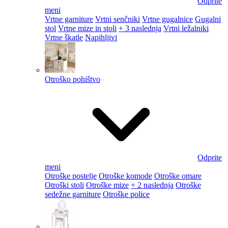
Odprite
meni
Vrtne garniture
Vrtni senčniki
Vrtne gugalnice
Gugalni
stol
Vrtne mize in stoli
+ 3 naslednja
Vrtni ležalniki
Vrtne škatle
Napihljivi
Otroško pohištvo
Odprite
meni
Otroške postelje
Otroške komode
Otroške omare
Otroški stoli
Otroške mize
+ 2 naslednja
Otroške
sedežne garniture
Otroške police