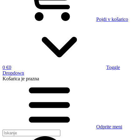
Pojdi v košarico
0 €
0
Toggle
Dropdown
Košarica
je prazna
Odprite meni