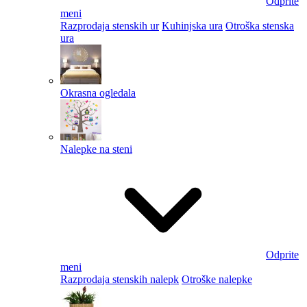
Odprite
meni
Razprodaja stenskih ur
Kuhinjska ura
Otroška stenska
ura
Okrasna ogledala
Nalepke na steni
Odprite
meni
Razprodaja stenskih nalepk
Otroške nalepke