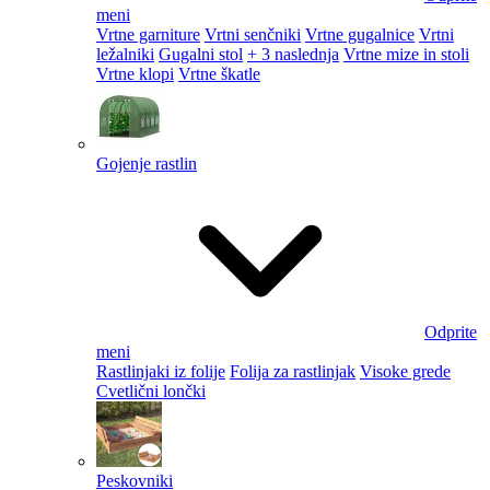
meni
Vrtne garniture
Vrtni senčniki
Vrtne gugalnice
Vrtni
ležalniki
Gugalni stol
+ 3 naslednja
Vrtne mize in stoli
Vrtne klopi
Vrtne škatle
Gojenje rastlin
Odprite
meni
Rastlinjaki iz folije
Folija za rastlinjak
Visoke grede
Cvetlični lončki
Peskovniki