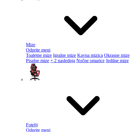
Mize
Odprite meni
Toaletne mize
Igralne mize
Kavna mizica
Okrasne mize
Pisalne mize
+ 2 naslednja
Nočne omarice
Jedilne mize
Fotelji
Odprite meni