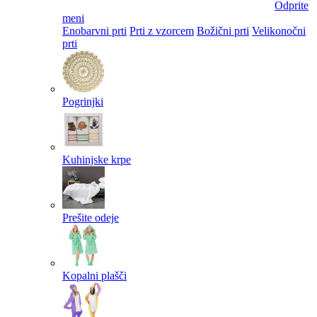
Odprite
meni
Enobarvni prti
Prti z vzorcem
Božični prti
Velikonočni
prti​
Pogrinjki
Kuhinjske krpe
Prešite odeje
Kopalni plašči