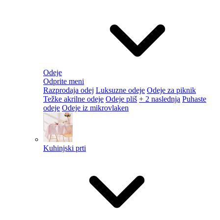
Odeje
Odprite meni
Razprodaja odej
Luksuzne odeje
Odeje za piknik
Težke akrilne odeje
Odeje pliš
+ 2 naslednja
Puhaste
odeje
Odeje iz mikrovlaken
Kuhinjski prti