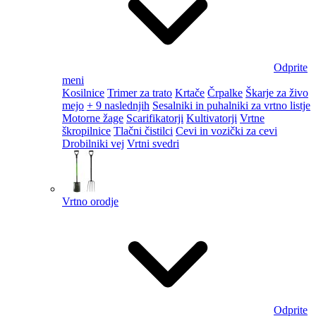
Odprite
meni
Kosilnice
Trimer za trato
Krtače
Črpalke
Škarje za živo
mejo
+ 9 naslednjih
Sesalniki in puhalniki za vrtno listje
Motorne žage
Scarifikatorji
Kultivatorji
Vrtne
škropilnice
Tlačni čistilci
Cevi in vozički za cevi
Drobilniki vej
Vrtni svedri
Vrtno orodje
Odprite