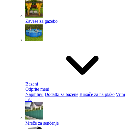
Zavese za gazebo
Bazeni
Odprite meni
Napihljivi
Dodatki za bazene
Brisače za na plažo
Vrtni
tuši
Mreže za senčenje