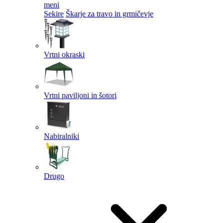
meni
Sekire
Škarje za travo in grmičevje
Vrtni okraski
Vrtni paviljoni in šotori
Nabiralniki
Drugo