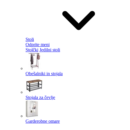
Stoli
Odprite meni
Stolčki
Jedilni stoli
Obešalniki in stojala
Stojala za čevlje
Garderobne omare