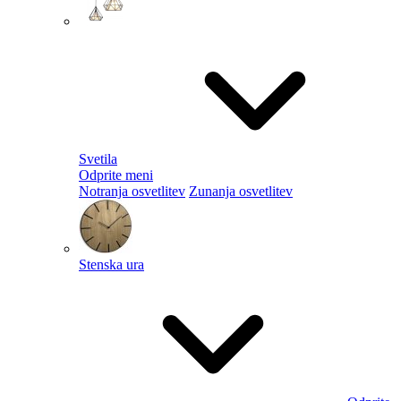
Svetila
Odprite meni
Notranja osvetlitev
Zunanja osvetlitev
Stenska ura