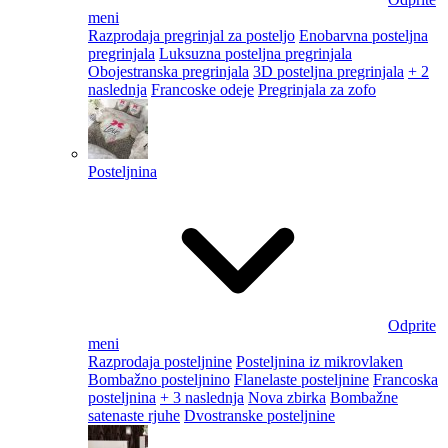
meni
Razprodaja pregrinjal za posteljo
Enobarvna posteljna
pregrinjala
Luksuzna posteljna pregrinjala
Obojestranska pregrinjala
3D posteljna pregrinjala
+ 2
naslednja
Francoske odeje
Pregrinjala za zofo
Posteljnina
Odprite
meni
Razprodaja posteljnine
Posteljnina iz mikrovlaken
Bombažno posteljnino
Flanelaste posteljnine
Francoska
posteljnina
+ 3 naslednja
Nova zbirka
Bombažne
satenaste rjuhe
Dvostranske posteljnine