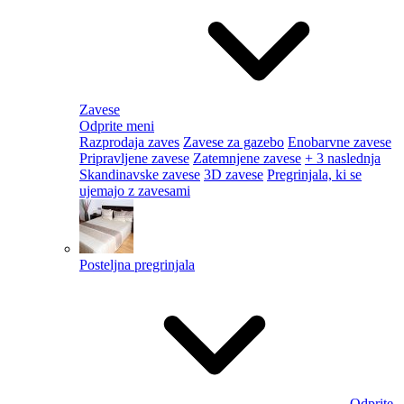
Zavese
Odprite meni
Razprodaja zaves
Zavese za gazebo
Enobarvne zavese
Pripravljene zavese
Zatemnjene zavese
+ 3 naslednja
Skandinavske zavese
3D zavese
Pregrinjala, ki se
ujemajo z zavesami
Posteljna pregrinjala
Odprite