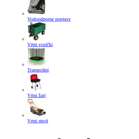
Vodoodporne ponjave
Vrtni vozički
Trampolini
Vrtni žari
Vrtni stroji