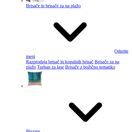
Brisače in brisače za na plažo
Odprite
meni
Razprodaja brisač in kopalnih brisač
Brisače za na
plažo
Turban za lase
Brisače z božično tematiko
Blazine