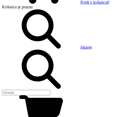
Pojdi v košarico
0
Košarica
je prazna
Iskanje