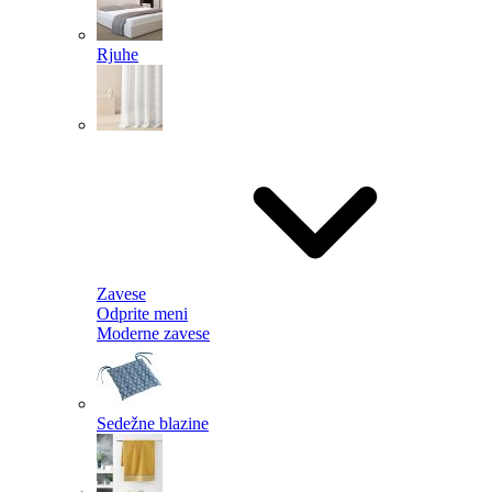
Rjuhe
Zavese
Odprite meni
Moderne zavese
Sedežne blazine