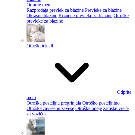
Odprite meni
Razprodaja prevlek za blazine
Prevleke za blazine
Okrasne blazine
Krznene prevleke za blazine
Otroške
prevleke za blazine
Otroški tekstil
Odprite
meni
Otroška posteljna pregrinjala
Otroško posteljnino
Otroške zavese in zavese
Otroške odeje
Zimske vreče
za voziček