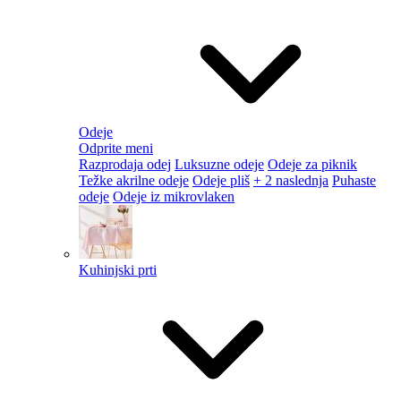
Odeje
Odprite meni
Razprodaja odej
Luksuzne odeje
Odeje za piknik
Težke akrilne odeje
Odeje pliš
+ 2 naslednja
Puhaste
odeje
Odeje iz mikrovlaken
Kuhinjski prti