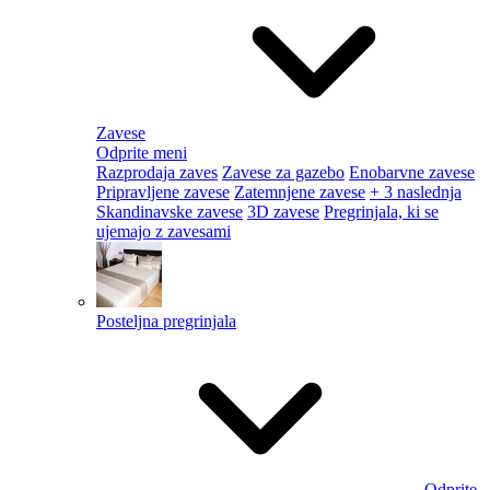
Zavese
Odprite meni
Razprodaja zaves
Zavese za gazebo
Enobarvne zavese
Pripravljene zavese
Zatemnjene zavese
+ 3 naslednja
Skandinavske zavese
3D zavese
Pregrinjala, ki se
ujemajo z zavesami
Posteljna pregrinjala
Odprite