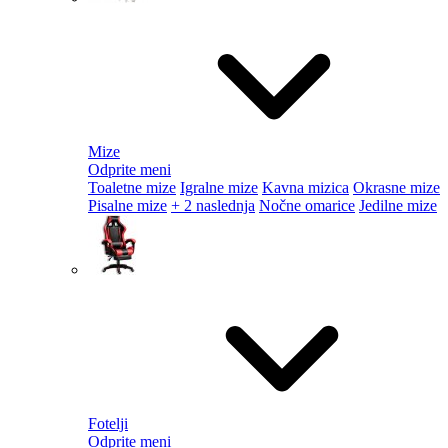
Mize
Odprite meni
Toaletne mize
Igralne mize
Kavna mizica
Okrasne mize
Pisalne mize
+ 2 naslednja
Nočne omarice
Jedilne mize
Fotelji
Odprite meni