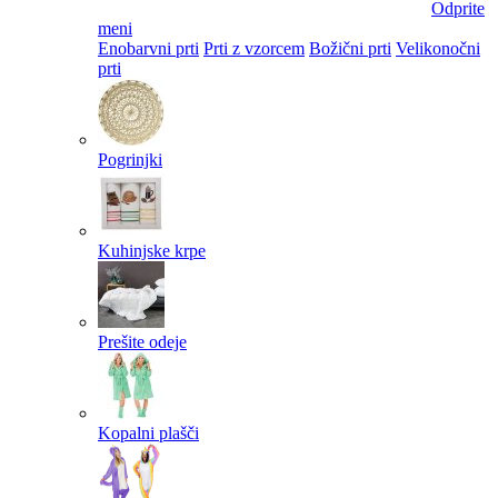
Odprite
meni
Enobarvni prti
Prti z vzorcem
Božični prti
Velikonočni
prti​
Pogrinjki
Kuhinjske krpe
Prešite odeje
Kopalni plašči