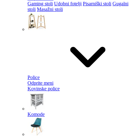
Gaming stoli
Udobni fotelji
Pisarniški stoli
Gugalni
stoli
Masažni stoli
Police
Odprite meni
Kovinske police
Komode