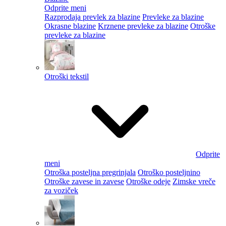
Odprite meni
Razprodaja prevlek za blazine
Prevleke za blazine
Okrasne blazine
Krznene prevleke za blazine
Otroške
prevleke za blazine
Otroški tekstil
Odprite
meni
Otroška posteljna pregrinjala
Otroško posteljnino
Otroške zavese in zavese
Otroške odeje
Zimske vreče
za voziček