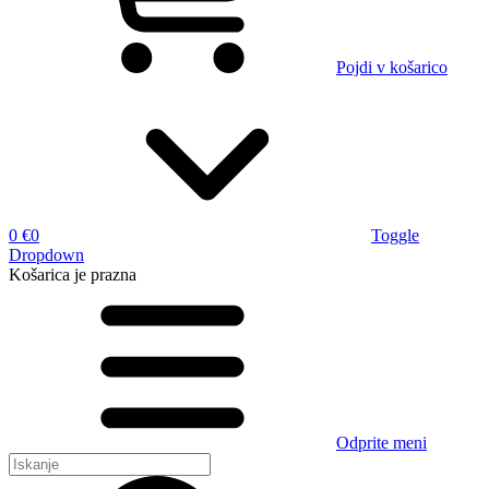
Pojdi v košarico
0 €
0
Toggle
Dropdown
Košarica
je prazna
Odprite meni