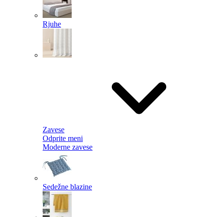
Rjuhe
Zavese
Odprite meni
Moderne zavese
Sedežne blazine