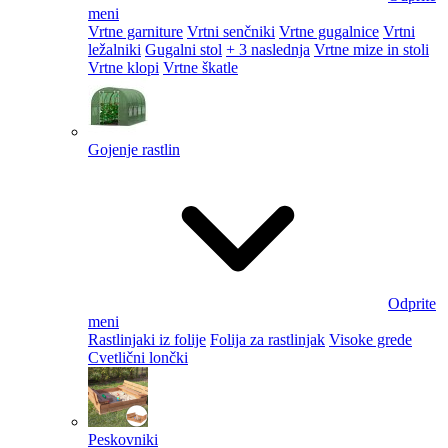
meni
Vrtne garniture
Vrtni senčniki
Vrtne gugalnice
Vrtni
ležalniki
Gugalni stol
+ 3 naslednja
Vrtne mize in stoli
Vrtne klopi
Vrtne škatle
Gojenje rastlin
Odprite
meni
Rastlinjaki iz folije
Folija za rastlinjak
Visoke grede
Cvetlični lončki
Peskovniki