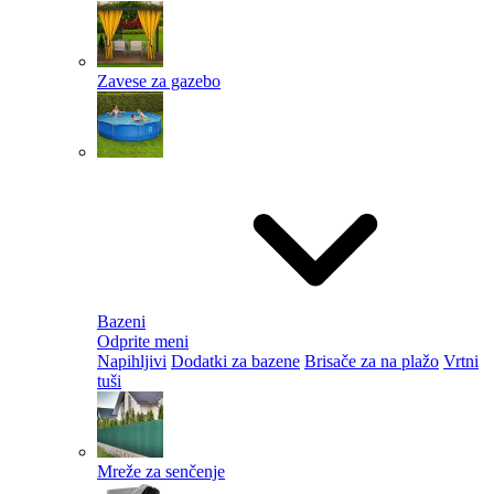
Zavese za gazebo
Bazeni
Odprite meni
Napihljivi
Dodatki za bazene
Brisače za na plažo
Vrtni
tuši
Mreže za senčenje