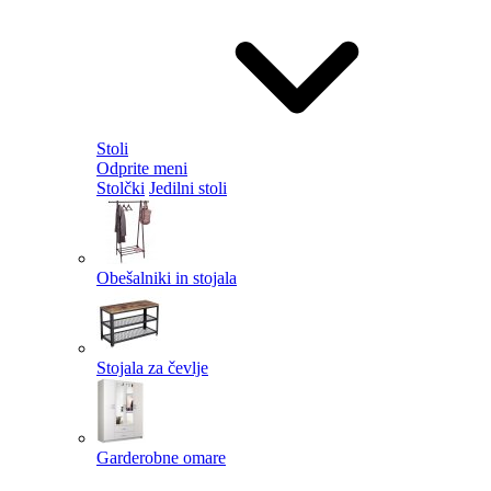
Stoli
Odprite meni
Stolčki
Jedilni stoli
Obešalniki in stojala
Stojala za čevlje
Garderobne omare