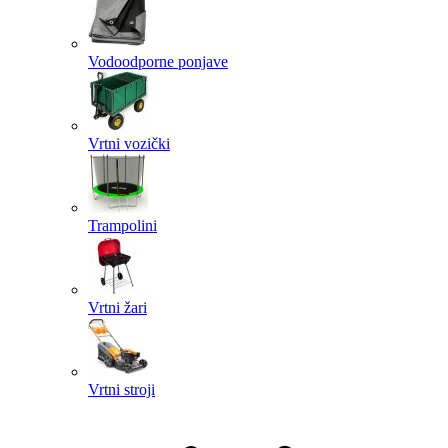
Vodoodporne ponjave
Vrtni vozički
Trampolini
Vrtni žari
Vrtni stroji