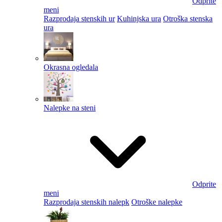
Odprite
meni
Razprodaja stenskih ur
Kuhinjska ura
Otroška stenska
ura
Okrasna ogledala
Nalepke na steni
Odprite
meni
Razprodaja stenskih nalepk
Otroške nalepke