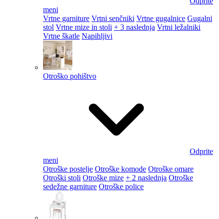
Odprite
meni
Vrtne garniture
Vrtni senčniki
Vrtne gugalnice
Gugalni
stol
Vrtne mize in stoli
+ 3 naslednja
Vrtni ležalniki
Vrtne škatle
Napihljivi
Otroško pohištvo
Odprite
meni
Otroške postelje
Otroške komode
Otroške omare
Otroški stoli
Otroške mize
+ 2 naslednja
Otroške
sedežne garniture
Otroške police