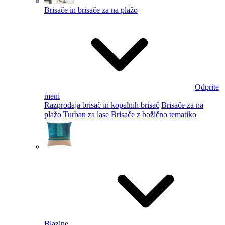
Brisače in brisače za na plažo
Odprite
meni
Razprodaja brisač in kopalnih brisač
Brisače za na
plažo
Turban za lase
Brisače z božično tematiko
Blazine