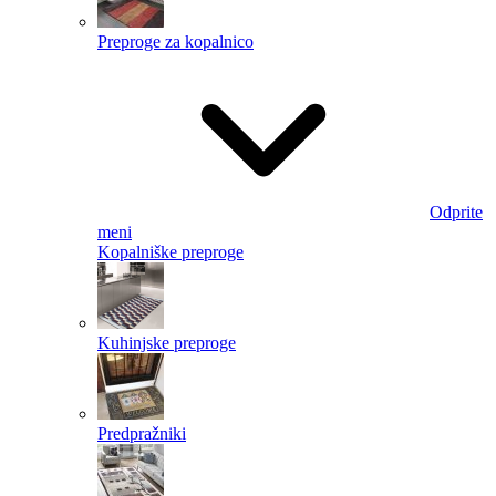
Preproge za kopalnico
Odprite
meni
Kopalniške preproge
Kuhinjske preproge
Predpražniki