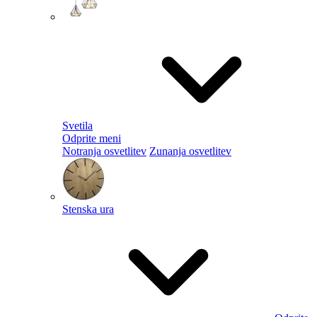
Svetila
Odprite meni
Notranja osvetlitev
Zunanja osvetlitev
Stenska ura