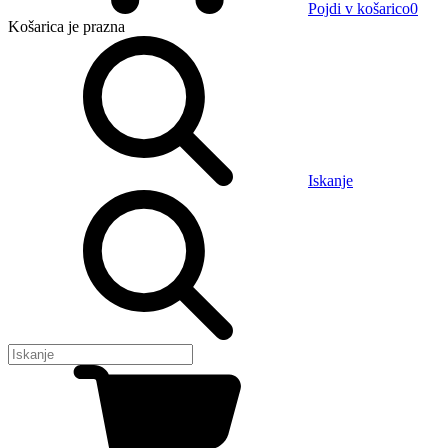
Pojdi v košarico
0
Košarica
je prazna
Iskanje