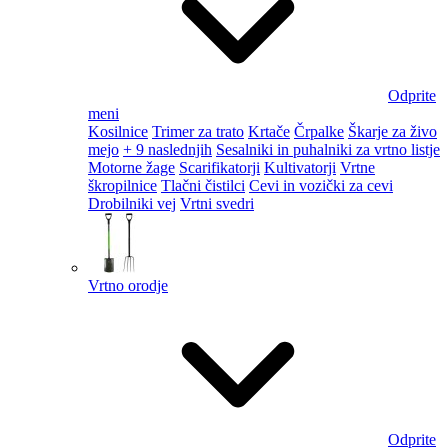
Odprite
meni
Kosilnice
Trimer za trato
Krtače
Črpalke
Škarje za živo
mejo
+ 9 naslednjih
Sesalniki in puhalniki za vrtno listje
Motorne žage
Scarifikatorji
Kultivatorji
Vrtne
škropilnice
Tlačni čistilci
Cevi in vozički za cevi
Drobilniki vej
Vrtni svedri
Vrtno orodje
Odprite