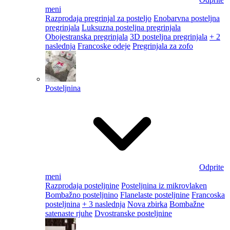
meni
Razprodaja pregrinjal za posteljo
Enobarvna posteljna
pregrinjala
Luksuzna posteljna pregrinjala
Obojestranska pregrinjala
3D posteljna pregrinjala
+ 2
naslednja
Francoske odeje
Pregrinjala za zofo
Posteljnina
Odprite
meni
Razprodaja posteljnine
Posteljnina iz mikrovlaken
Bombažno posteljnino
Flanelaste posteljnine
Francoska
posteljnina
+ 3 naslednja
Nova zbirka
Bombažne
satenaste rjuhe
Dvostranske posteljnine