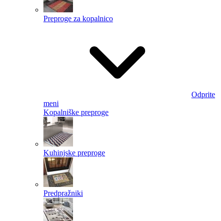
Preproge za kopalnico
Odprite
meni
Kopalniške preproge
Kuhinjske preproge
Predpražniki