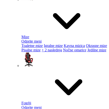
Mize
Odprite meni
Toaletne mize
Igralne mize
Kavna mizica
Okrasne mize
Pisalne mize
+ 2 naslednja
Nočne omarice
Jedilne mize
Fotelji
Odprite meni