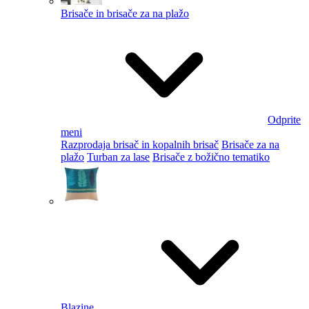
Brisače in brisače za na plažo
Odprite
meni
Razprodaja brisač in kopalnih brisač
Brisače za na
plažo
Turban za lase
Brisače z božično tematiko
Blazine