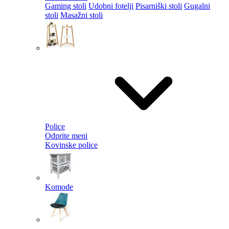
Gaming stoli
Udobni fotelji
Pisarniški stoli
Gugalni
stoli
Masažni stoli
Police
Odprite meni
Kovinske police
Komode