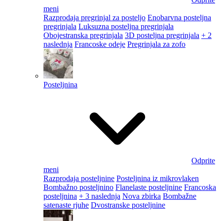
meni
Razprodaja pregrinjal za posteljo
Enobarvna posteljna
pregrinjala
Luksuzna posteljna pregrinjala
Obojestranska pregrinjala
3D posteljna pregrinjala
+ 2
naslednja
Francoske odeje
Pregrinjala za zofo
Posteljnina
Odprite
meni
Razprodaja posteljnine
Posteljnina iz mikrovlaken
Bombažno posteljnino
Flanelaste posteljnine
Francoska
posteljnina
+ 3 naslednja
Nova zbirka
Bombažne
satenaste rjuhe
Dvostranske posteljnine