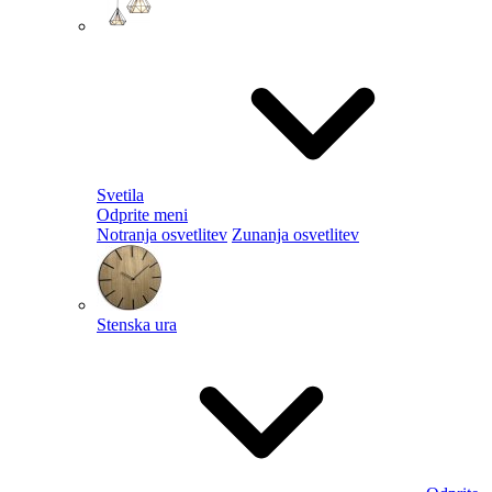
Svetila
Odprite meni
Notranja osvetlitev
Zunanja osvetlitev
Stenska ura