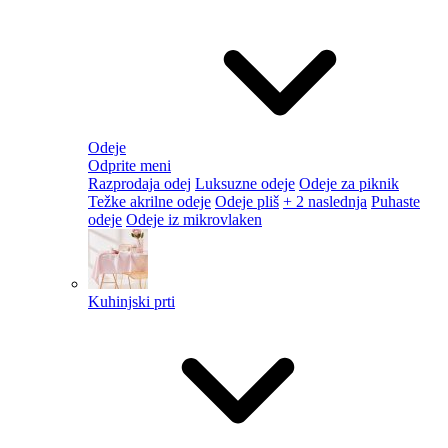
Odeje
Odprite meni
Razprodaja odej
Luksuzne odeje
Odeje za piknik
Težke akrilne odeje
Odeje pliš
+ 2 naslednja
Puhaste
odeje
Odeje iz mikrovlaken
Kuhinjski prti