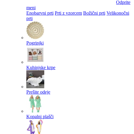
Odprite
meni
Enobarvni prti
Prti z vzorcem
Božični prti
Velikonočni
prti​
Pogrinjki
Kuhinjske krpe
Prešite odeje
Kopalni plašči