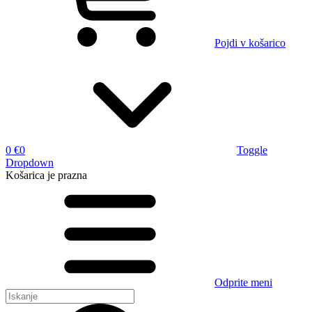
Pojdi v košarico
0 €
0
Toggle
Dropdown
Košarica
je prazna
Odprite meni