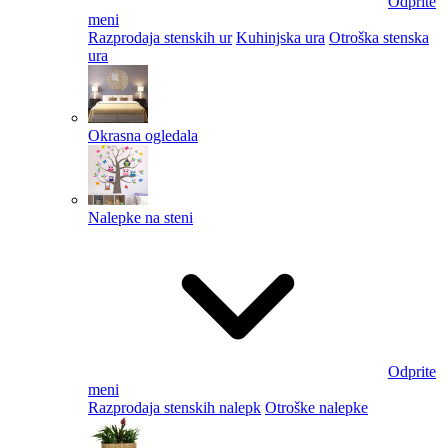
Odprite
meni
Razprodaja stenskih ur
Kuhinjska ura
Otroška stenska
ura
Okrasna ogledala
Nalepke na steni
Odprite
meni
Razprodaja stenskih nalepk
Otroške nalepke