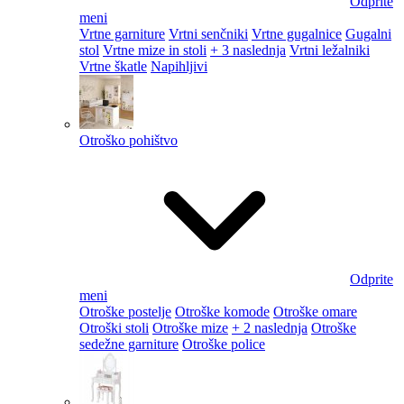
Odprite
meni
Vrtne garniture
Vrtni senčniki
Vrtne gugalnice
Gugalni
stol
Vrtne mize in stoli
+ 3 naslednja
Vrtni ležalniki
Vrtne škatle
Napihljivi
Otroško pohištvo
Odprite
meni
Otroške postelje
Otroške komode
Otroške omare
Otroški stoli
Otroške mize
+ 2 naslednja
Otroške
sedežne garniture
Otroške police