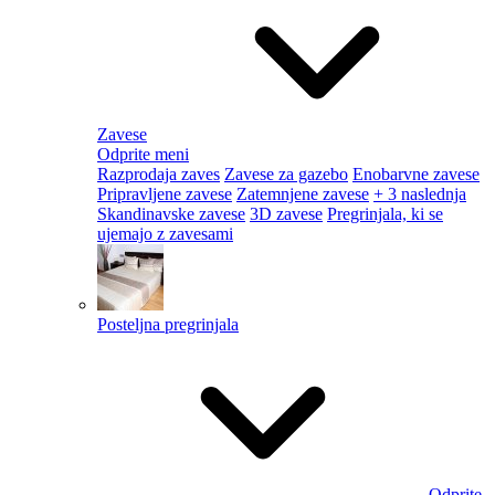
Zavese
Odprite meni
Razprodaja zaves
Zavese za gazebo
Enobarvne zavese
Pripravljene zavese
Zatemnjene zavese
+ 3 naslednja
Skandinavske zavese
3D zavese
Pregrinjala, ki se
ujemajo z zavesami
Posteljna pregrinjala
Odprite