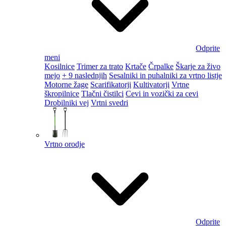
Odprite
meni
Kosilnice
Trimer za trato
Krtače
Črpalke
Škarje za živo
mejo
+ 9 naslednjih
Sesalniki in puhalniki za vrtno listje
Motorne žage
Scarifikatorji
Kultivatorji
Vrtne
škropilnice
Tlačni čistilci
Cevi in vozički za cevi
Drobilniki vej
Vrtni svedri
Vrtno orodje
Odprite