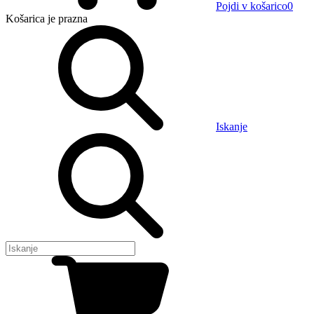
Pojdi v košarico
0
Košarica
je prazna
Iskanje