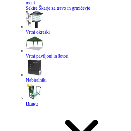
meni
Sekire
Škarje za travo in grmičevje
Vrtni okraski
Vrtni paviljoni in šotori
Nabiralniki
Drugo