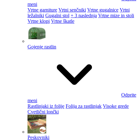
meni
Vrtne garniture
Vrtni senčniki
Vrtne gugalnice
Vrtni
ležalniki
Gugalni stol
+ 3 naslednja
Vrtne mize in stoli
Vrtne klopi
Vrtne škatle
Gojenje rastlin
Odprite
meni
Rastlinjaki iz folije
Folija za rastlinjak
Visoke grede
Cvetlični lončki
Peskovniki