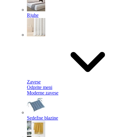
Rjuhe
Zavese
Odprite meni
Moderne zavese
Sedežne blazine