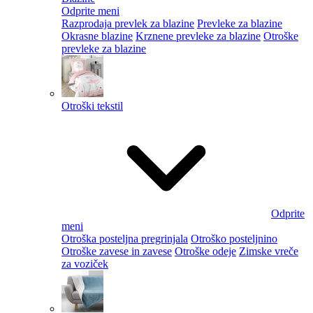
Odprite meni
Razprodaja prevlek za blazine
Prevleke za blazine
Okrasne blazine
Krznene prevleke za blazine
Otroške
prevleke za blazine
Otroški tekstil
Odprite
meni
Otroška posteljna pregrinjala
Otroško posteljnino
Otroške zavese in zavese
Otroške odeje
Zimske vreče
za voziček