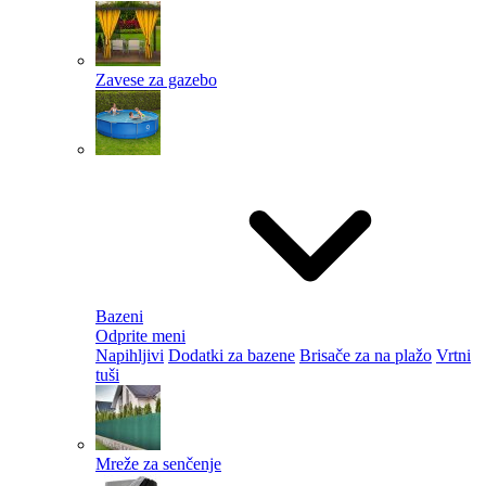
Zavese za gazebo
Bazeni
Odprite meni
Napihljivi
Dodatki za bazene
Brisače za na plažo
Vrtni
tuši
Mreže za senčenje