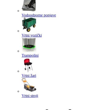
Vodoodporne ponjave
Vrtni vozički
Trampolini
Vrtni žari
Vrtni stroji