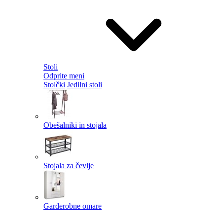
Stoli
Odprite meni
Stolčki
Jedilni stoli
Obešalniki in stojala
Stojala za čevlje
Garderobne omare