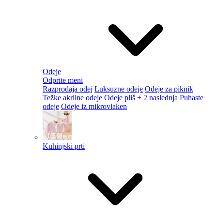
Odeje
Odprite meni
Razprodaja odej
Luksuzne odeje
Odeje za piknik
Težke akrilne odeje
Odeje pliš
+ 2 naslednja
Puhaste
odeje
Odeje iz mikrovlaken
Kuhinjski prti