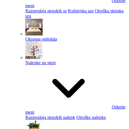
Odprite
meni
Razprodaja stenskih ur
Kuhinjska ura
Otroška stenska
ura
Okrasna ogledala
Nalepke na steni
Odprite
meni
Razprodaja stenskih nalepk
Otroške nalepke