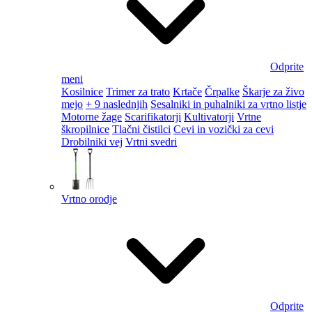
Odprite
meni
Kosilnice
Trimer za trato
Krtače
Črpalke
Škarje za živo
mejo
+ 9 naslednjih
Sesalniki in puhalniki za vrtno listje
Motorne žage
Scarifikatorji
Kultivatorji
Vrtne
škropilnice
Tlačni čistilci
Cevi in vozički za cevi
Drobilniki vej
Vrtni svedri
Vrtno orodje
Odprite