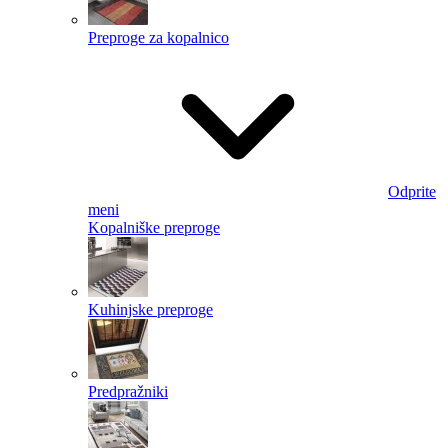
Preproge za kopalnico
Odprite
meni
Kopalniške preproge
Kuhinjske preproge
Predpražniki