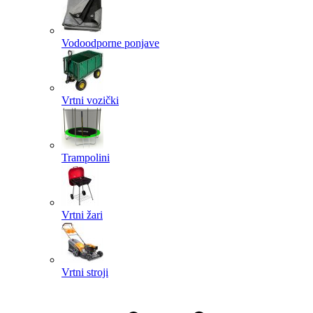
Vodoodporne ponjave
Vrtni vozički
Trampolini
Vrtni žari
Vrtni stroji