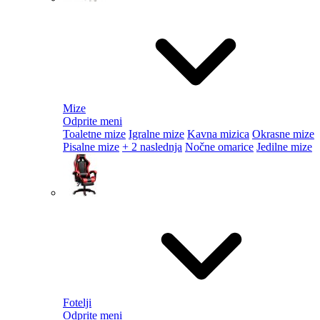
Mize
Odprite meni
Toaletne mize
Igralne mize
Kavna mizica
Okrasne mize
Pisalne mize
+ 2 naslednja
Nočne omarice
Jedilne mize
Fotelji
Odprite meni