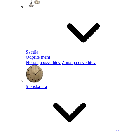
Svetila
Odprite meni
Notranja osvetlitev
Zunanja osvetlitev
Stenska ura