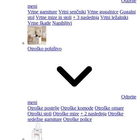
Odprite
meni
Vrtne garniture
Vrtni senčniki
Vrtne gugalnice
Gugalni
stol
Vrtne mize in stoli
+ 3 naslednja
Vrtni ležalniki
Vrtne škatle
Napihljivi
Otroško pohištvo
Odprite
meni
Otroške postelje
Otroške komode
Otroške omare
Otroški stoli
Otroške mize
+ 2 naslednja
Otroške
sedežne garniture
Otroške police