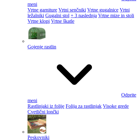
meni
Vrtne garniture
Vrtni senčniki
Vrtne gugalnice
Vrtni
ležalniki
Gugalni stol
+ 3 naslednja
Vrtne mize in stoli
Vrtne klopi
Vrtne škatle
Gojenje rastlin
Odprite
meni
Rastlinjaki iz folije
Folija za rastlinjak
Visoke grede
Cvetlični lončki
Peskovniki