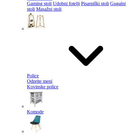
Gaming stoli
Udobni fotelji
Pisarniški stoli
Gugalni
stoli
Masažni stoli
Police
Odprite meni
Kovinske police
Komode