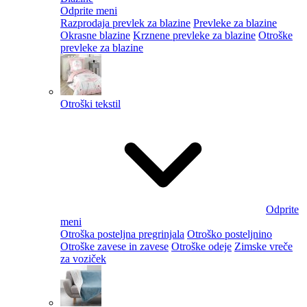
Odprite meni
Razprodaja prevlek za blazine
Prevleke za blazine
Okrasne blazine
Krznene prevleke za blazine
Otroške
prevleke za blazine
Otroški tekstil
Odprite
meni
Otroška posteljna pregrinjala
Otroško posteljnino
Otroške zavese in zavese
Otroške odeje
Zimske vreče
za voziček