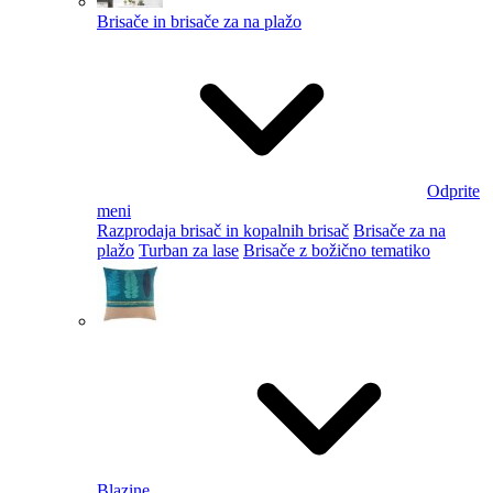
Brisače in brisače za na plažo
Odprite
meni
Razprodaja brisač in kopalnih brisač
Brisače za na
plažo
Turban za lase
Brisače z božično tematiko
Blazine