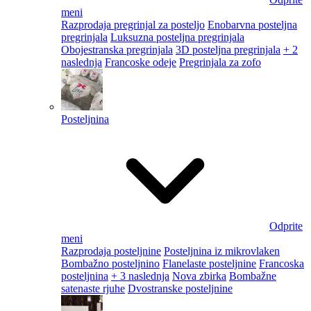
meni
Razprodaja pregrinjal za posteljo
Enobarvna posteljna
pregrinjala
Luksuzna posteljna pregrinjala
Obojestranska pregrinjala
3D posteljna pregrinjala
+ 2
naslednja
Francoske odeje
Pregrinjala za zofo
Posteljnina
Odprite
meni
Razprodaja posteljnine
Posteljnina iz mikrovlaken
Bombažno posteljnino
Flanelaste posteljnine
Francoska
posteljnina
+ 3 naslednja
Nova zbirka
Bombažne
satenaste rjuhe
Dvostranske posteljnine