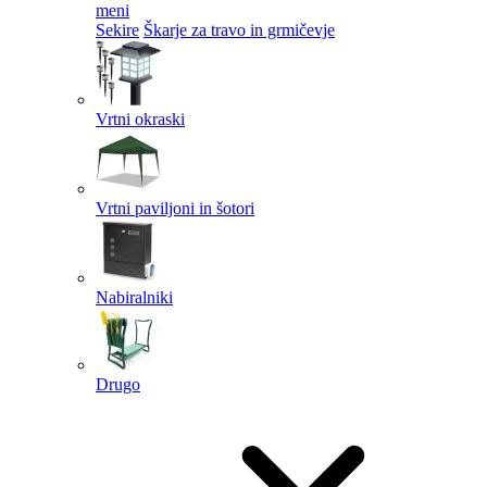
meni
Sekire
Škarje za travo in grmičevje
Vrtni okraski
Vrtni paviljoni in šotori
Nabiralniki
Drugo