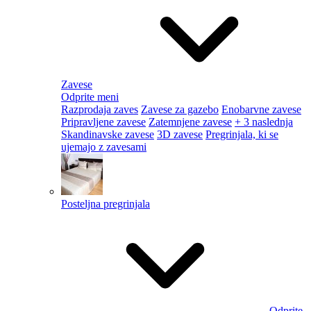
Zavese
Odprite meni
Razprodaja zaves
Zavese za gazebo
Enobarvne zavese
Pripravljene zavese
Zatemnjene zavese
+ 3 naslednja
Skandinavske zavese
3D zavese
Pregrinjala, ki se
ujemajo z zavesami
Posteljna pregrinjala
Odprite