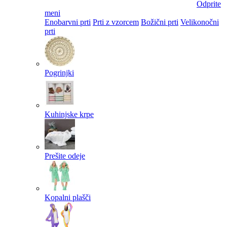
Odprite
meni
Enobarvni prti
Prti z vzorcem
Božični prti
Velikonočni
prti​
Pogrinjki
Kuhinjske krpe
Prešite odeje
Kopalni plašči