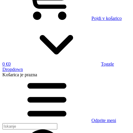
Pojdi v košarico
0 €
0
Toggle
Dropdown
Košarica
je prazna
Odprite meni