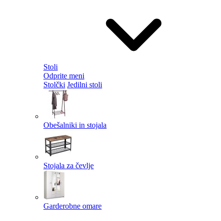
Stoli
Odprite meni
Stolčki
Jedilni stoli
Obešalniki in stojala
Stojala za čevlje
Garderobne omare