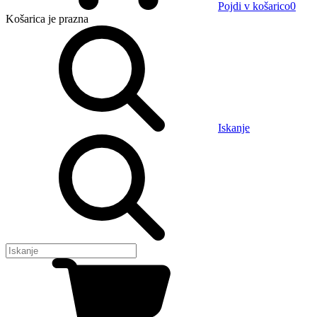
Pojdi v košarico
0
Košarica
je prazna
Iskanje