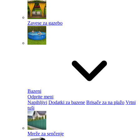
Zavese za gazebo
Bazeni
Odprite meni
Napihljivi
Dodatki za bazene
Brisače za na plažo
Vrtni
tuši
Mreže za senčenje