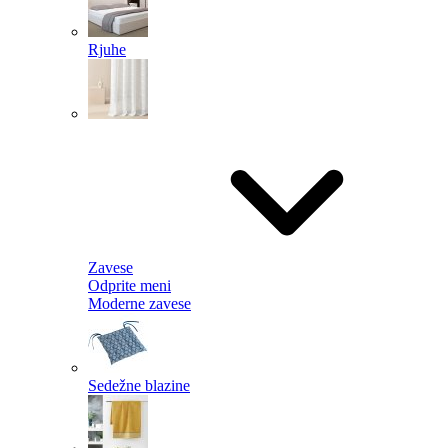
Rjuhe
Zavese
Odprite meni
Moderne zavese
Sedežne blazine