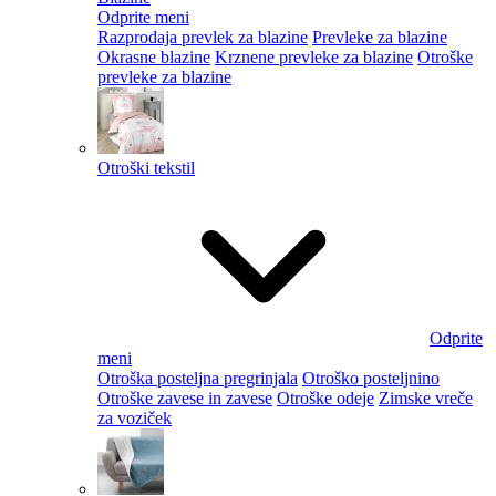
Odprite meni
Razprodaja prevlek za blazine
Prevleke za blazine
Okrasne blazine
Krznene prevleke za blazine
Otroške
prevleke za blazine
Otroški tekstil
Odprite
meni
Otroška posteljna pregrinjala
Otroško posteljnino
Otroške zavese in zavese
Otroške odeje
Zimske vreče
za voziček