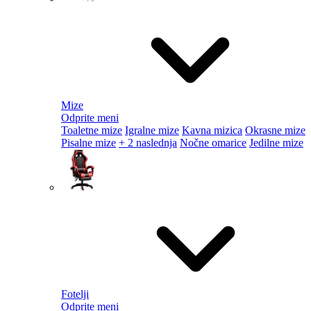
Mize
Odprite meni
Toaletne mize
Igralne mize
Kavna mizica
Okrasne mize
Pisalne mize
+ 2 naslednja
Nočne omarice
Jedilne mize
Fotelji
Odprite meni