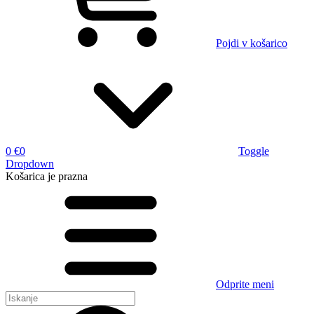
Pojdi v košarico
0 €
0
Toggle
Dropdown
Košarica
je prazna
Odprite meni