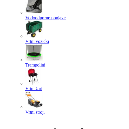
Vodoodporne ponjave
Vrtni vozički
Trampolini
Vrtni žari
Vrtni stroji