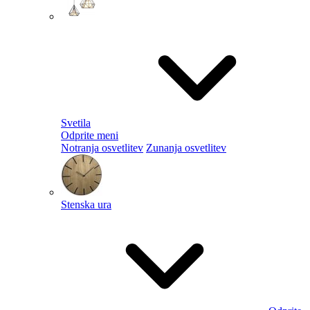
Svetila
Odprite meni
Notranja osvetlitev
Zunanja osvetlitev
Stenska ura