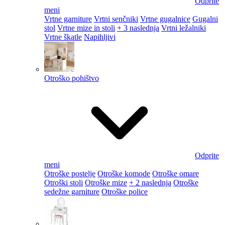
Odprite
meni
Vrtne garniture
Vrtni senčniki
Vrtne gugalnice
Gugalni
stol
Vrtne mize in stoli
+ 3 naslednja
Vrtni ležalniki
Vrtne škatle
Napihljivi
Otroško pohištvo
Odprite
meni
Otroške postelje
Otroške komode
Otroške omare
Otroški stoli
Otroške mize
+ 2 naslednja
Otroške
sedežne garniture
Otroške police