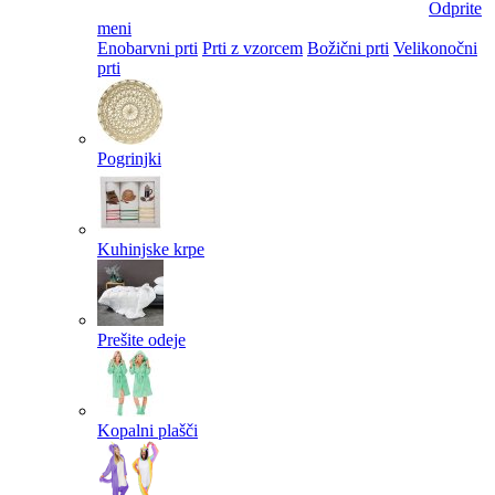
Odprite
meni
Enobarvni prti
Prti z vzorcem
Božični prti
Velikonočni
prti​
Pogrinjki
Kuhinjske krpe
Prešite odeje
Kopalni plašči