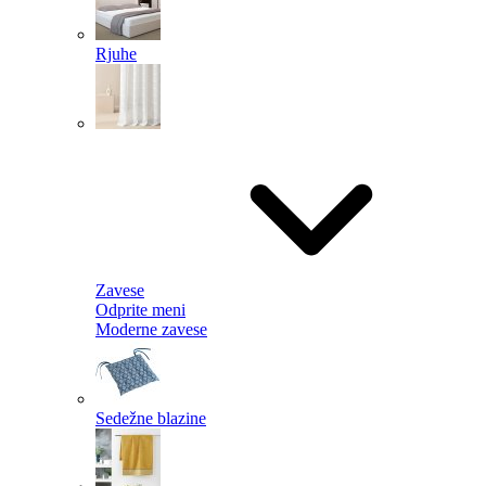
Rjuhe
Zavese
Odprite meni
Moderne zavese
Sedežne blazine