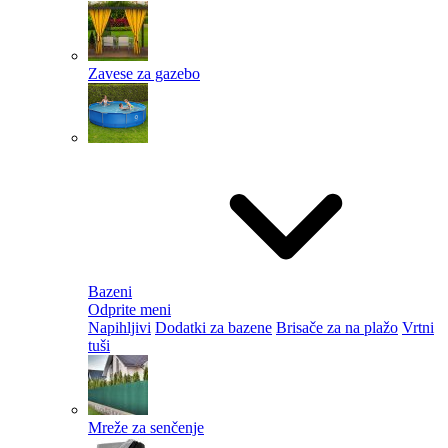
Zavese za gazebo
Bazeni
Odprite meni
Napihljivi
Dodatki za bazene
Brisače za na plažo
Vrtni
tuši
Mreže za senčenje