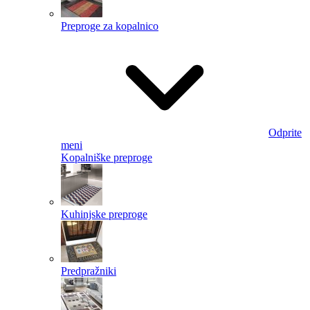
Preproge za kopalnico
Odprite
meni
Kopalniške preproge
Kuhinjske preproge
Predpražniki