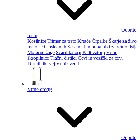
Odprite
meni
Kosilnice
Trimer za trato
Krtače
Črpalke
Škarje za živo
mejo
+ 9 naslednjih
Sesalniki in puhalniki za vrtno listje
Motorne žage
Scarifikatorji
Kultivatorji
Vrtne
škropilnice
Tlačni čistilci
Cevi in vozički za cevi
Drobilniki vej
Vrtni svedri
Vrtno orodje
Odprite