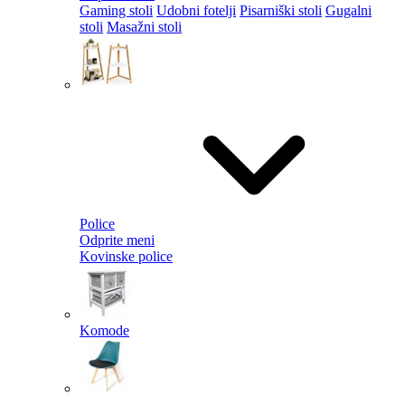
Gaming stoli
Udobni fotelji
Pisarniški stoli
Gugalni
stoli
Masažni stoli
Police
Odprite meni
Kovinske police
Komode