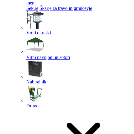
meni
Sekire
Škarje za travo in grmičevje
Vrtni okraski
Vrtni paviljoni in šotori
Nabiralniki
Drugo