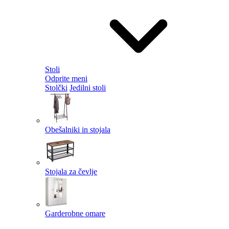
Stoli
Odprite meni
Stolčki
Jedilni stoli
Obešalniki in stojala
Stojala za čevlje
Garderobne omare