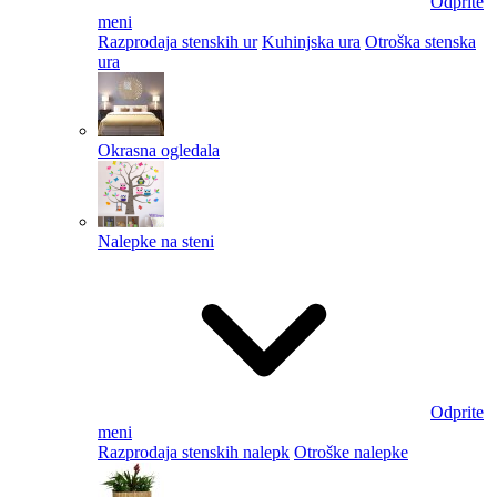
Odprite
meni
Razprodaja stenskih ur
Kuhinjska ura
Otroška stenska
ura
Okrasna ogledala
Nalepke na steni
Odprite
meni
Razprodaja stenskih nalepk
Otroške nalepke