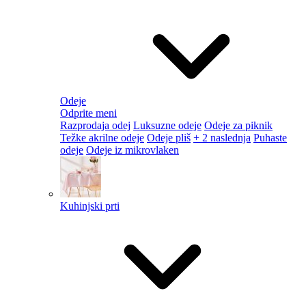
Odeje
Odprite meni
Razprodaja odej
Luksuzne odeje
Odeje za piknik
Težke akrilne odeje
Odeje pliš
+ 2 naslednja
Puhaste
odeje
Odeje iz mikrovlaken
Kuhinjski prti