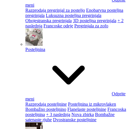
meni
Razprodaja pregrinjal za posteljo
Enobarvna posteljna
pregrinjala
Luksuzna posteljna pregrinjala
Obojestranska pregrinjala
3D posteljna pregrinjala
+ 2
naslednja
Francoske odeje
Pregrinjala za zofo
Posteljnina
Odprite
meni
Razprodaja posteljnine
Posteljnina iz mikrovlaken
Bombažno posteljnino
Flanelaste posteljnine
Francoska
posteljnina
+ 3 naslednja
Nova zbirka
Bombažne
satenaste rjuhe
Dvostranske posteljnine