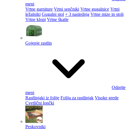
meni
Vrtne garniture
Vrtni senčniki
Vrtne gugalnice
Vrtni
ležalniki
Gugalni stol
+ 3 naslednja
Vrtne mize in stoli
Vrtne klopi
Vrtne škatle
Gojenje rastlin
Odprite
meni
Rastlinjaki iz folije
Folija za rastlinjak
Visoke grede
Cvetlični lončki
Peskovniki