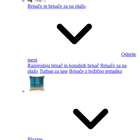
Brisače in brisače za na plažo
Odprite
meni
Razprodaja brisač in kopalnih brisač
Brisače za na
plažo
Turban za lase
Brisače z božično tematiko
Blazine