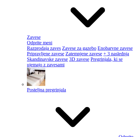
Zavese
Odprite meni
Razprodaja zaves
Zavese za gazebo
Enobarvne zavese
Pripravljene zavese
Zatemnjene zavese
+ 3 naslednja
Skandinavske zavese
3D zavese
Pregrinjala, ki se
ujemajo z zavesami
Posteljna pregrinjala
Odprite