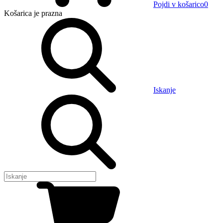
Pojdi v košarico
0
Košarica
je prazna
Iskanje