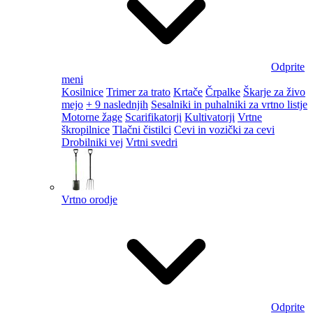
Odprite
meni
Kosilnice
Trimer za trato
Krtače
Črpalke
Škarje za živo
mejo
+ 9 naslednjih
Sesalniki in puhalniki za vrtno listje
Motorne žage
Scarifikatorji
Kultivatorji
Vrtne
škropilnice
Tlačni čistilci
Cevi in vozički za cevi
Drobilniki vej
Vrtni svedri
Vrtno orodje
Odprite