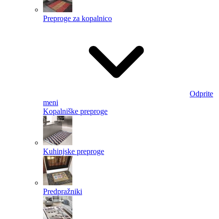
Preproge za kopalnico
Odprite
meni
Kopalniške preproge
Kuhinjske preproge
Predpražniki