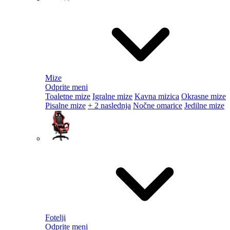
Mize
Odprite meni
Toaletne mize
Igralne mize
Kavna mizica
Okrasne mize
Pisalne mize
+ 2 naslednja
Nočne omarice
Jedilne mize
Fotelji
Odprite meni