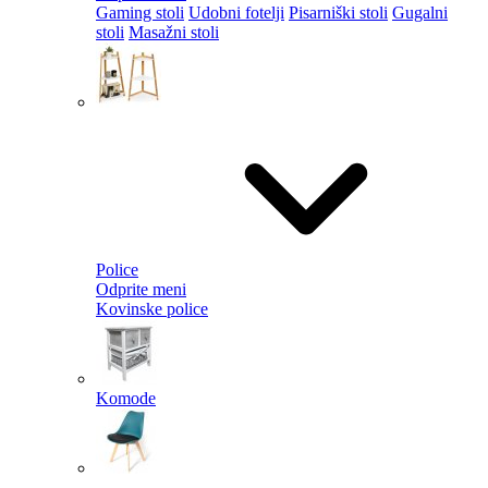
Gaming stoli
Udobni fotelji
Pisarniški stoli
Gugalni
stoli
Masažni stoli
Police
Odprite meni
Kovinske police
Komode