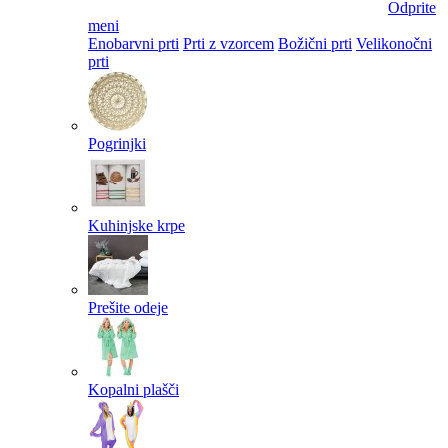
Odprite
meni
Enobarvni prti
Prti z vzorcem
Božični prti
Velikonočni
prti​
Pogrinjki
Kuhinjske krpe
Prešite odeje
Kopalni plašči