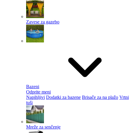
Zavese za gazebo
Bazeni
Odprite meni
Napihljivi
Dodatki za bazene
Brisače za na plažo
Vrtni
tuši
Mreže za senčenje