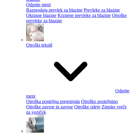
Odprite meni
Razprodaja prevlek za blazine
Prevleke za blazine
Okrasne blazine
Krznene prevleke za blazine
Otroške
prevleke za blazine
Otroški tekstil
Odprite
meni
Otroška posteljna pregrinjala
Otroško posteljnino
Otroške zavese in zavese
Otroške odeje
Zimske vreče
za voziček