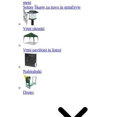
meni
Sekire
Škarje za travo in grmičevje
Vrtni okraski
Vrtni paviljoni in šotori
Nabiralniki
Drugo