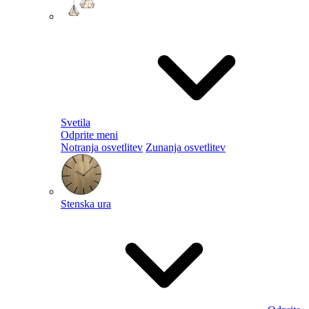
Svetila
Odprite meni
Notranja osvetlitev
Zunanja osvetlitev
Stenska ura