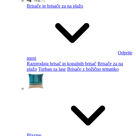
Brisače in brisače za na plažo
Odprite
meni
Razprodaja brisač in kopalnih brisač
Brisače za na
plažo
Turban za lase
Brisače z božično tematiko
Blazine