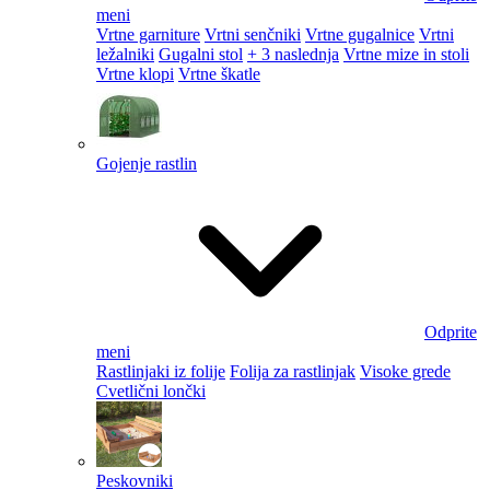
meni
Vrtne garniture
Vrtni senčniki
Vrtne gugalnice
Vrtni
ležalniki
Gugalni stol
+ 3 naslednja
Vrtne mize in stoli
Vrtne klopi
Vrtne škatle
Gojenje rastlin
Odprite
meni
Rastlinjaki iz folije
Folija za rastlinjak
Visoke grede
Cvetlični lončki
Peskovniki