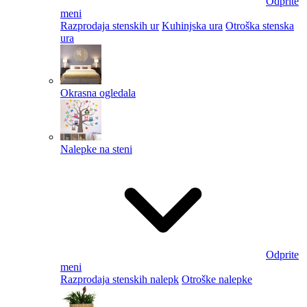
Odprite
meni
Razprodaja stenskih ur
Kuhinjska ura
Otroška stenska
ura
Okrasna ogledala
Nalepke na steni
Odprite
meni
Razprodaja stenskih nalepk
Otroške nalepke