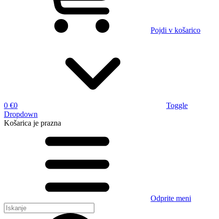
Pojdi v košarico
0 €
0
Toggle
Dropdown
Košarica
je prazna
Odprite meni