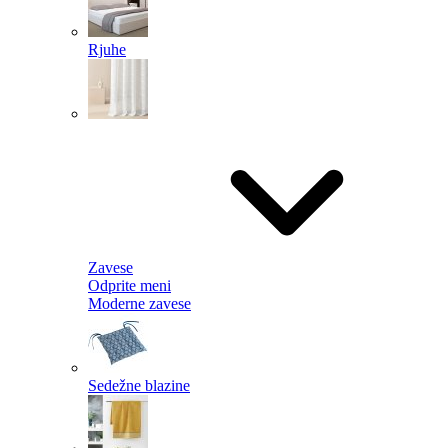
Rjuhe
Zavese
Odprite meni
Moderne zavese
Sedežne blazine