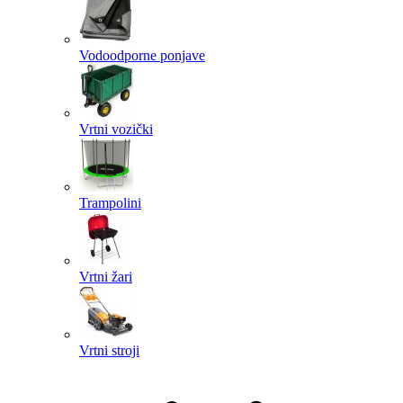
Vodoodporne ponjave
Vrtni vozički
Trampolini
Vrtni žari
Vrtni stroji