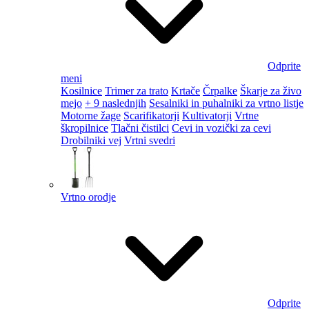
Odprite
meni
Kosilnice
Trimer za trato
Krtače
Črpalke
Škarje za živo
mejo
+ 9 naslednjih
Sesalniki in puhalniki za vrtno listje
Motorne žage
Scarifikatorji
Kultivatorji
Vrtne
škropilnice
Tlačni čistilci
Cevi in vozički za cevi
Drobilniki vej
Vrtni svedri
Vrtno orodje
Odprite