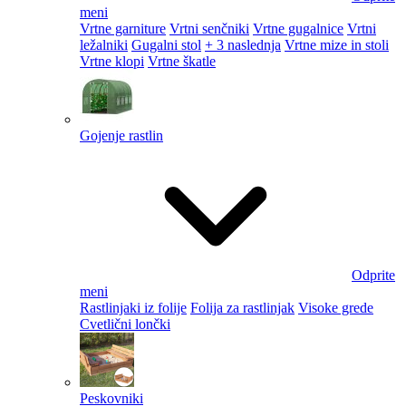
meni
Vrtne garniture
Vrtni senčniki
Vrtne gugalnice
Vrtni
ležalniki
Gugalni stol
+ 3 naslednja
Vrtne mize in stoli
Vrtne klopi
Vrtne škatle
Gojenje rastlin
Odprite
meni
Rastlinjaki iz folije
Folija za rastlinjak
Visoke grede
Cvetlični lončki
Peskovniki