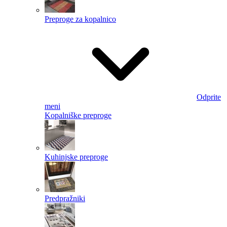
Preproge za kopalnico
Odprite
meni
Kopalniške preproge
Kuhinjske preproge
Predpražniki