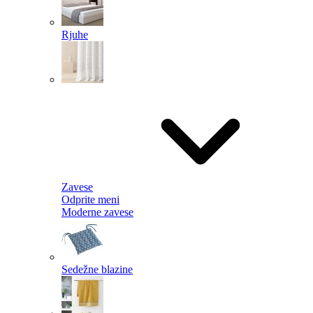
Rjuhe
Zavese
Odprite meni
Moderne zavese
Sedežne blazine