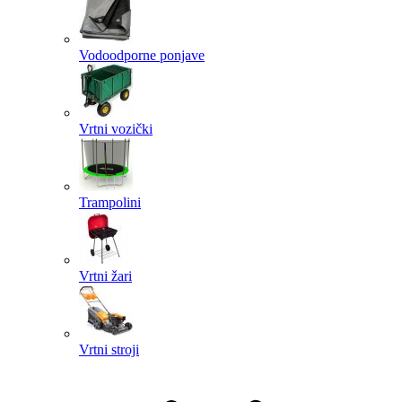
Vodoodporne ponjave
Vrtni vozički
Trampolini
Vrtni žari
Vrtni stroji