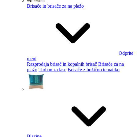
Brisače in brisače za na plažo
Odprite
meni
Razprodaja brisač in kopalnih brisač
Brisače za na
plažo
Turban za lase
Brisače z božično tematiko
Blazine