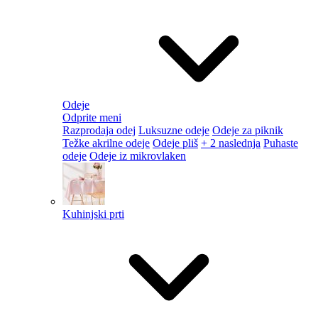
Odeje
Odprite meni
Razprodaja odej
Luksuzne odeje
Odeje za piknik
Težke akrilne odeje
Odeje pliš
+ 2 naslednja
Puhaste
odeje
Odeje iz mikrovlaken
Kuhinjski prti