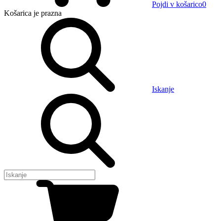
Pojdi v košarico
0
Košarica
je prazna
Iskanje