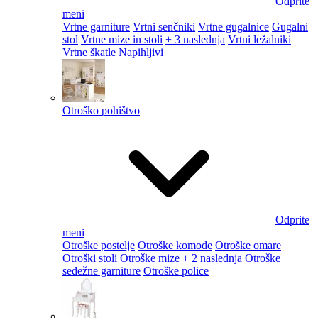
Odprite
meni
Vrtne garniture
Vrtni senčniki
Vrtne gugalnice
Gugalni
stol
Vrtne mize in stoli
+ 3 naslednja
Vrtni ležalniki
Vrtne škatle
Napihljivi
Otroško pohištvo
Odprite
meni
Otroške postelje
Otroške komode
Otroške omare
Otroški stoli
Otroške mize
+ 2 naslednja
Otroške
sedežne garniture
Otroške police