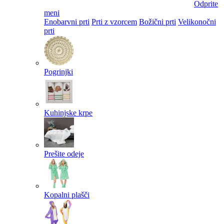
Odprite
meni
Enobarvni prti
Prti z vzorcem
Božični prti
Velikonočni
prti​
Pogrinjki
Kuhinjske krpe
Prešite odeje
Kopalni plašči