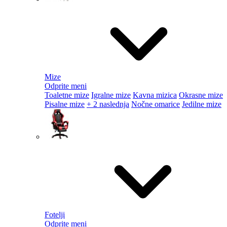
Mize
Odprite meni
Toaletne mize
Igralne mize
Kavna mizica
Okrasne mize
Pisalne mize
+ 2 naslednja
Nočne omarice
Jedilne mize
Fotelji
Odprite meni