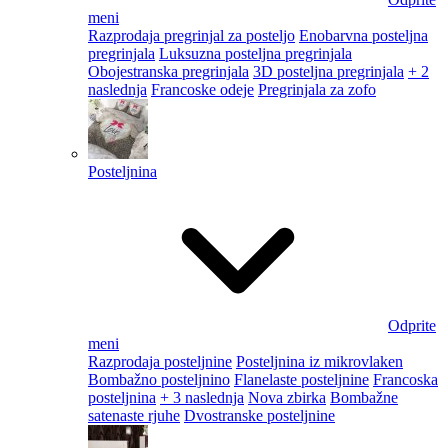
meni
Razprodaja pregrinjal za posteljo
Enobarvna posteljna
pregrinjala
Luksuzna posteljna pregrinjala
Obojestranska pregrinjala
3D posteljna pregrinjala
+ 2
naslednja
Francoske odeje
Pregrinjala za zofo
Posteljnina
Odprite
meni
Razprodaja posteljnine
Posteljnina iz mikrovlaken
Bombažno posteljnino
Flanelaste posteljnine
Francoska
posteljnina
+ 3 naslednja
Nova zbirka
Bombažne
satenaste rjuhe
Dvostranske posteljnine