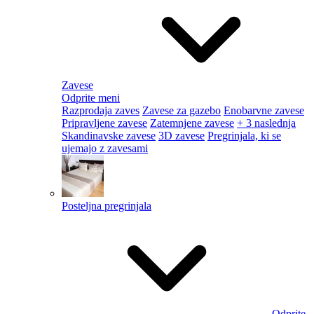
Zavese
Odprite meni
Razprodaja zaves
Zavese za gazebo
Enobarvne zavese
Pripravljene zavese
Zatemnjene zavese
+ 3 naslednja
Skandinavske zavese
3D zavese
Pregrinjala, ki se
ujemajo z zavesami
Posteljna pregrinjala
Odprite