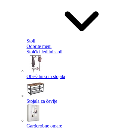
Stoli
Odprite meni
Stolčki
Jedilni stoli
Obešalniki in stojala
Stojala za čevlje
Garderobne omare