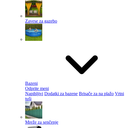
Zavese za gazebo
Bazeni
Odprite meni
Napihljivi
Dodatki za bazene
Brisače za na plažo
Vrtni
tuši
Mreže za senčenje