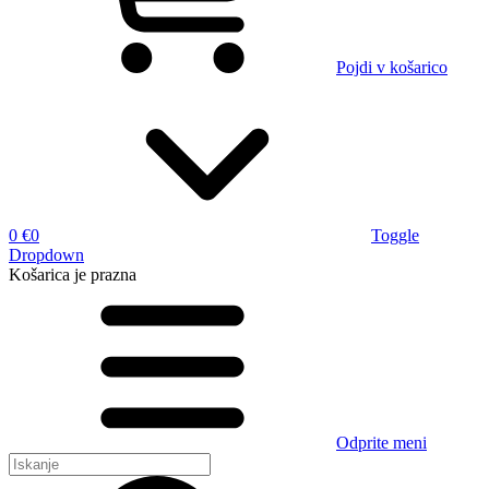
Pojdi v košarico
0 €
0
Toggle
Dropdown
Košarica
je prazna
Odprite meni