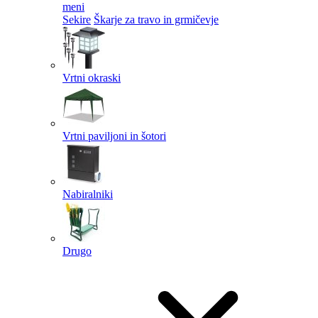
meni
Sekire
Škarje za travo in grmičevje
Vrtni okraski
Vrtni paviljoni in šotori
Nabiralniki
Drugo