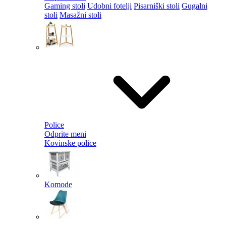
Gaming stoli
Udobni fotelji
Pisarniški stoli
Gugalni
stoli
Masažni stoli
Police
Odprite meni
Kovinske police
Komode