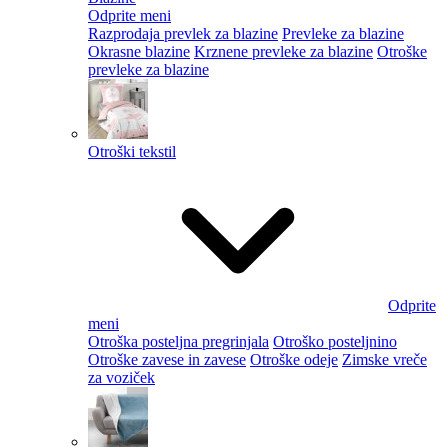
Odprite meni
Razprodaja prevlek za blazine
Prevleke za blazine
Okrasne blazine
Krznene prevleke za blazine
Otroške
prevleke za blazine
Otroški tekstil
Odprite
meni
Otroška posteljna pregrinjala
Otroško posteljnino
Otroške zavese in zavese
Otroške odeje
Zimske vreče
za voziček