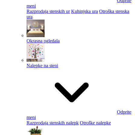
Odprite
meni
Razprodaja stenskih ur
Kuhinjska ura
Otroška stenska
ura
Okrasna ogledala
Nalepke na steni
Odprite
meni
Razprodaja stenskih nalepk
Otroške nalepke