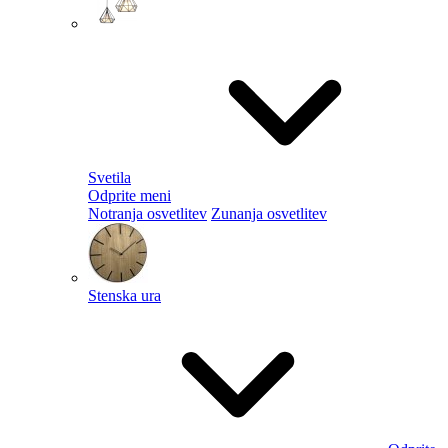
Svetila
Odprite meni
Notranja osvetlitev
Zunanja osvetlitev
Stenska ura