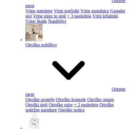
Odprite
meni
Vrtne garniture
Vrtni senčniki
Vrtne gugalnice
Gugalni
stol
Vrtne mize in stoli
+ 3 naslednja
Vrtni ležalniki
Vrtne škatle
Napihljivi
Otroško pohištvo
Odprite
meni
Otroške postelje
Otroške komode
Otroške omare
Otroški stoli
Otroške mize
+ 2 naslednja
Otroške
sedežne garniture
Otroške police