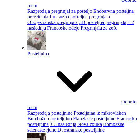
meni
Razprodaja pregrinjal za posteljo
Enobarvna posteljna
pregrinjala
Luksuzna posteljna pregrinjala
Obojestranska pregrinjala
3D posteljna pregrinjala
+ 2
naslednja
Francoske odeje
Pregrinjala za zofo
Posteljnina
Odprite
meni
Razprodaja posteljnine
Posteljnina iz mikrovlaken
Bombažno posteljnino
Flanelaste posteljnine
Francoska
posteljnina
+ 3 naslednja
Nova zbirka
Bombažne
satenaste rjuhe
Dvostranske posteljnine