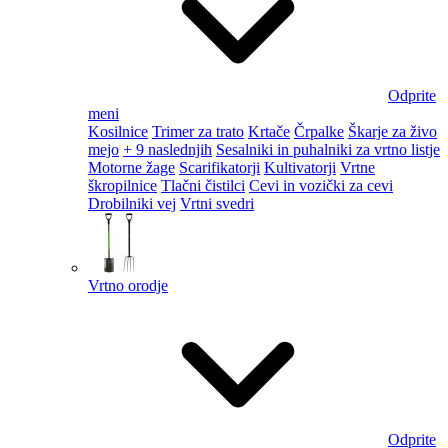
Odprite
meni
Kosilnice
Trimer za trato
Krtače
Črpalke
Škarje za živo
mejo
+ 9 naslednjih
Sesalniki in puhalniki za vrtno listje
Motorne žage
Scarifikatorji
Kultivatorji
Vrtne
škropilnice
Tlačni čistilci
Cevi in vozički za cevi
Drobilniki vej
Vrtni svedri
Vrtno orodje
Odprite