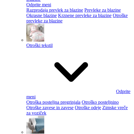
Odprite meni
Razprodaja prevlek za blazine
Prevleke za blazine
Okrasne blazine
Krznene prevleke za blazine
Otroške
prevleke za blazine
Otroški tekstil
Odprite
meni
Otroška posteljna pregrinjala
Otroško posteljnino
Otroške zavese in zavese
Otroške odeje
Zimske vreče
za voziček