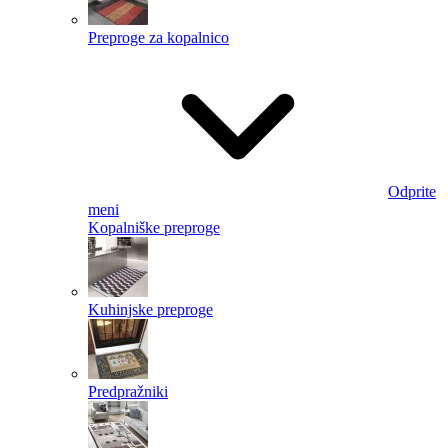
Preproge za kopalnico
Odprite
meni
Kopalniške preproge
Kuhinjske preproge
Predpražniki