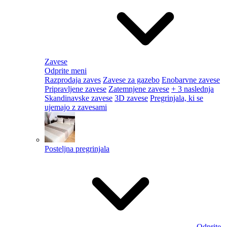
Zavese
Odprite meni
Razprodaja zaves
Zavese za gazebo
Enobarvne zavese
Pripravljene zavese
Zatemnjene zavese
+ 3 naslednja
Skandinavske zavese
3D zavese
Pregrinjala, ki se
ujemajo z zavesami
Posteljna pregrinjala
Odprite