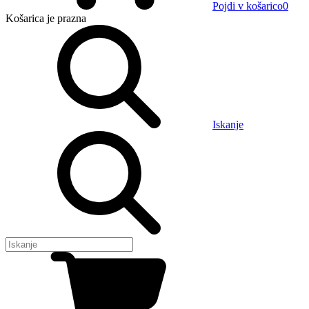
Pojdi v košarico
0
Košarica
je prazna
Iskanje