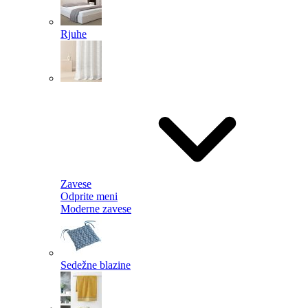
Rjuhe
Zavese
Odprite meni
Moderne zavese
Sedežne blazine