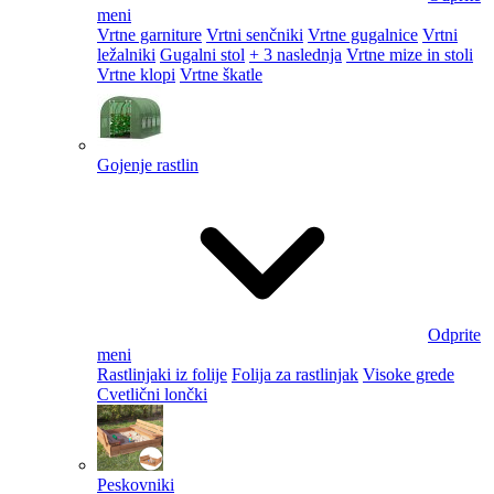
meni
Vrtne garniture
Vrtni senčniki
Vrtne gugalnice
Vrtni
ležalniki
Gugalni stol
+ 3 naslednja
Vrtne mize in stoli
Vrtne klopi
Vrtne škatle
Gojenje rastlin
Odprite
meni
Rastlinjaki iz folije
Folija za rastlinjak
Visoke grede
Cvetlični lončki
Peskovniki