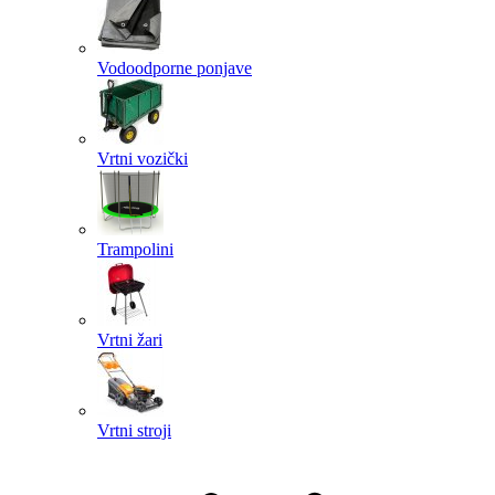
Vodoodporne ponjave
Vrtni vozički
Trampolini
Vrtni žari
Vrtni stroji