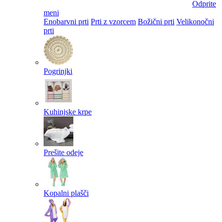
Odprite
meni
Enobarvni prti
Prti z vzorcem
Božični prti
Velikonočni
prti​
Pogrinjki
Kuhinjske krpe
Prešite odeje
Kopalni plašči