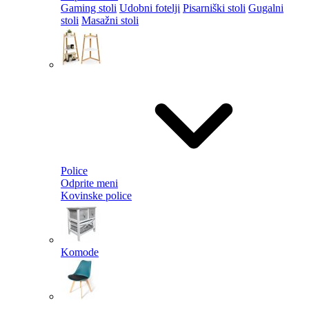
Gaming stoli
Udobni fotelji
Pisarniški stoli
Gugalni
stoli
Masažni stoli
Police
Odprite meni
Kovinske police
Komode