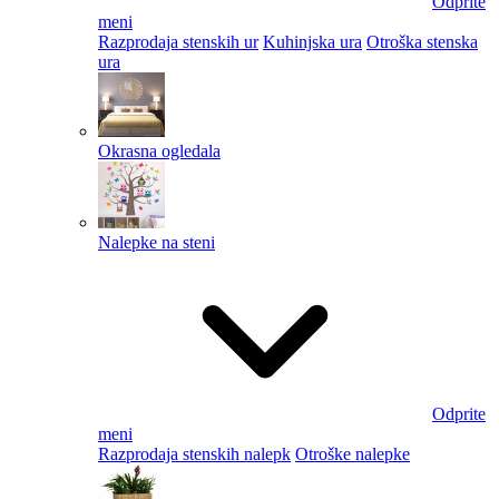
Odprite
meni
Razprodaja stenskih ur
Kuhinjska ura
Otroška stenska
ura
Okrasna ogledala
Nalepke na steni
Odprite
meni
Razprodaja stenskih nalepk
Otroške nalepke