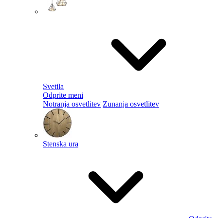
Svetila
Odprite meni
Notranja osvetlitev
Zunanja osvetlitev
Stenska ura