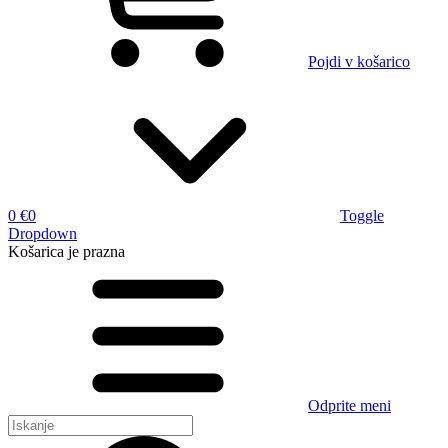
Pojdi v košarico
0 €
0
Toggle
Dropdown
Košarica
je prazna
Odprite meni