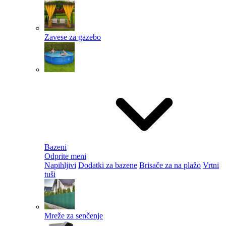
Zavese za gazebo
Bazeni
Odprite meni
Napihljivi
Dodatki za bazene
Brisače za na plažo
Vrtni
tuši
Mreže za senčenje