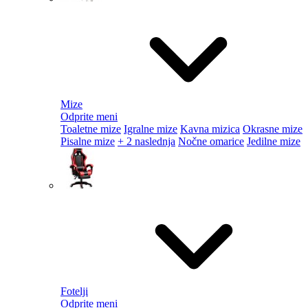
Mize
Odprite meni
Toaletne mize
Igralne mize
Kavna mizica
Okrasne mize
Pisalne mize
+ 2 naslednja
Nočne omarice
Jedilne mize
Fotelji
Odprite meni