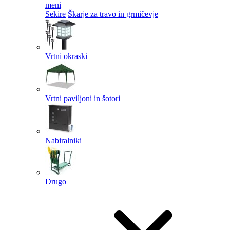
meni
Sekire
Škarje za travo in grmičevje
Vrtni okraski
Vrtni paviljoni in šotori
Nabiralniki
Drugo