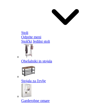
Stoli
Odprite meni
Stolčki
Jedilni stoli
Obešalniki in stojala
Stojala za čevlje
Garderobne omare