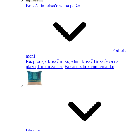
Brisače in brisače za na plažo
Odprite
meni
Razprodaja brisač in kopalnih brisač
Brisače za na
plažo
Turban za lase
Brisače z božično tematiko
Blazine