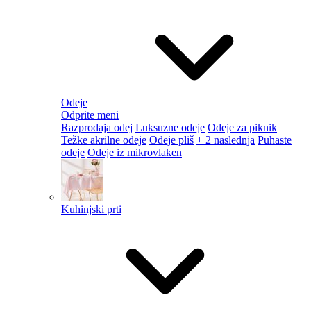
Odeje
Odprite meni
Razprodaja odej
Luksuzne odeje
Odeje za piknik
Težke akrilne odeje
Odeje pliš
+ 2 naslednja
Puhaste
odeje
Odeje iz mikrovlaken
Kuhinjski prti