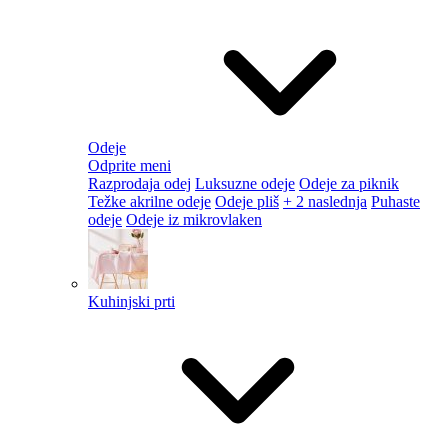
Odeje
Odprite meni
Razprodaja odej
Luksuzne odeje
Odeje za piknik
Težke akrilne odeje
Odeje pliš
+ 2 naslednja
Puhaste
odeje
Odeje iz mikrovlaken
Kuhinjski prti