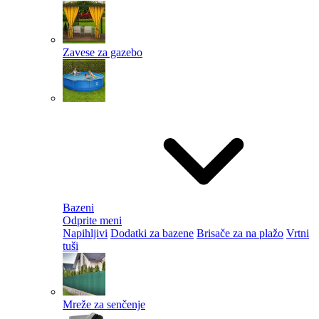
Zavese za gazebo
Bazeni
Odprite meni
Napihljivi
Dodatki za bazene
Brisače za na plažo
Vrtni
tuši
Mreže za senčenje