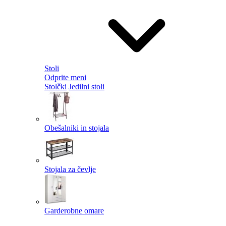
Stoli
Odprite meni
Stolčki
Jedilni stoli
Obešalniki in stojala
Stojala za čevlje
Garderobne omare