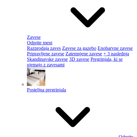
Zavese
Odprite meni
Razprodaja zaves
Zavese za gazebo
Enobarvne zavese
Pripravljene zavese
Zatemnjene zavese
+ 3 naslednja
Skandinavske zavese
3D zavese
Pregrinjala, ki se
ujemajo z zavesami
Posteljna pregrinjala
Odprite