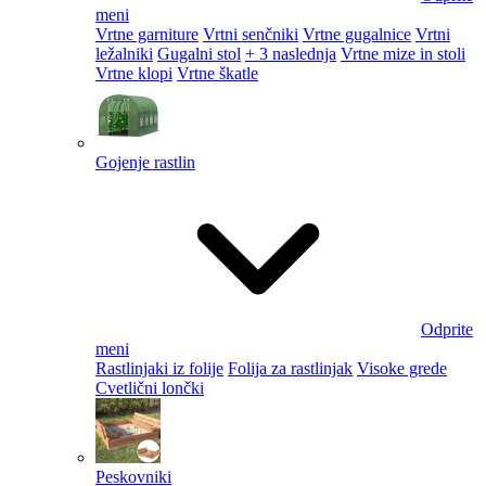
meni
Vrtne garniture
Vrtni senčniki
Vrtne gugalnice
Vrtni
ležalniki
Gugalni stol
+ 3 naslednja
Vrtne mize in stoli
Vrtne klopi
Vrtne škatle
Gojenje rastlin
Odprite
meni
Rastlinjaki iz folije
Folija za rastlinjak
Visoke grede
Cvetlični lončki
Peskovniki