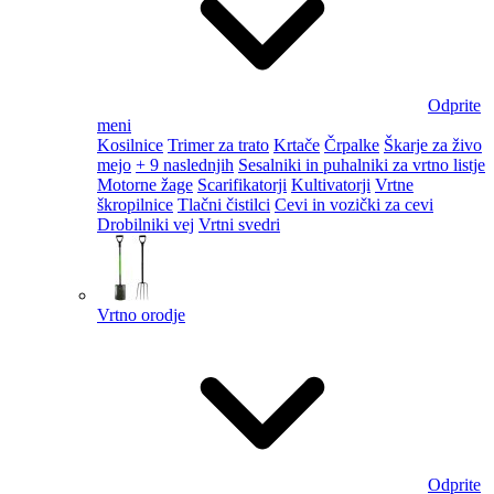
Odprite
meni
Kosilnice
Trimer za trato
Krtače
Črpalke
Škarje za živo
mejo
+ 9 naslednjih
Sesalniki in puhalniki za vrtno listje
Motorne žage
Scarifikatorji
Kultivatorji
Vrtne
škropilnice
Tlačni čistilci
Cevi in vozički za cevi
Drobilniki vej
Vrtni svedri
Vrtno orodje
Odprite