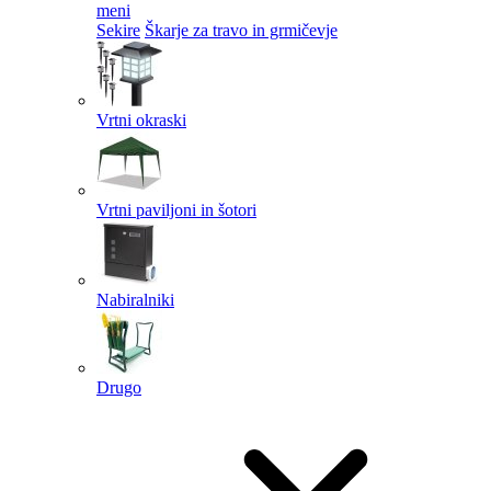
meni
Sekire
Škarje za travo in grmičevje
Vrtni okraski
Vrtni paviljoni in šotori
Nabiralniki
Drugo