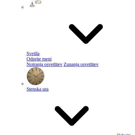
Svetila
Odprite meni
Notranja osvetlitev
Zunanja osvetlitev
Stenska ura