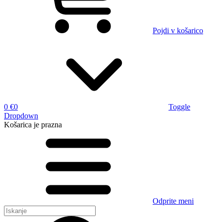
Pojdi v košarico
0 €
0
Toggle
Dropdown
Košarica
je prazna
Odprite meni