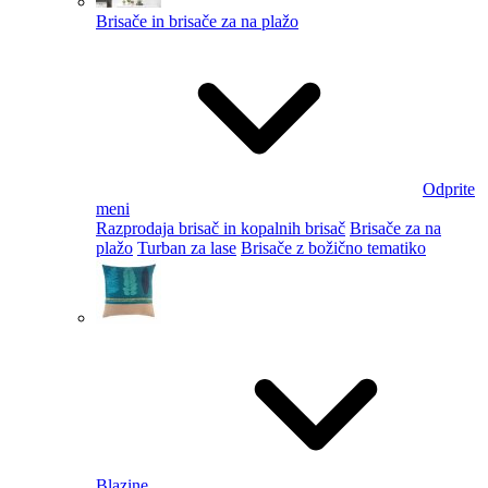
Brisače in brisače za na plažo
Odprite
meni
Razprodaja brisač in kopalnih brisač
Brisače za na
plažo
Turban za lase
Brisače z božično tematiko
Blazine