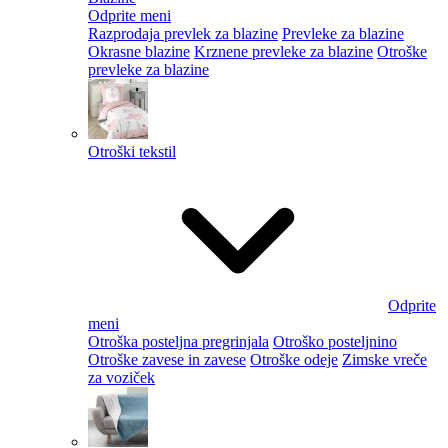
Odprite meni
Razprodaja prevlek za blazine
Prevleke za blazine
Okrasne blazine
Krznene prevleke za blazine
Otroške
prevleke za blazine
Otroški tekstil
Odprite
meni
Otroška posteljna pregrinjala
Otroško posteljnino
Otroške zavese in zavese
Otroške odeje
Zimske vreče
za voziček