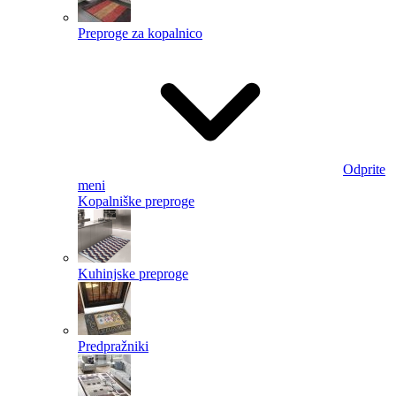
Preproge za kopalnico
Odprite
meni
Kopalniške preproge
Kuhinjske preproge
Predpražniki