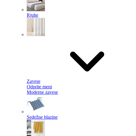
Rjuhe
Zavese
Odprite meni
Moderne zavese
Sedežne blazine