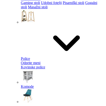
Gaming stoli
Udobni fotelji
Pisarniški stoli
Gugalni
stoli
Masažni stoli
Police
Odprite meni
Kovinske police
Komode