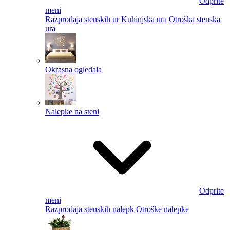
Odprite
meni
Razprodaja stenskih ur
Kuhinjska ura
Otroška stenska
ura
Okrasna ogledala
Nalepke na steni
Odprite
meni
Razprodaja stenskih nalepk
Otroške nalepke