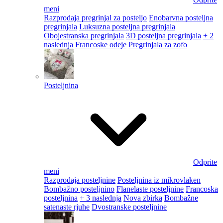
meni
Razprodaja pregrinjal za posteljo
Enobarvna posteljna
pregrinjala
Luksuzna posteljna pregrinjala
Obojestranska pregrinjala
3D posteljna pregrinjala
+ 2
naslednja
Francoske odeje
Pregrinjala za zofo
Posteljnina
Odprite
meni
Razprodaja posteljnine
Posteljnina iz mikrovlaken
Bombažno posteljnino
Flanelaste posteljnine
Francoska
posteljnina
+ 3 naslednja
Nova zbirka
Bombažne
satenaste rjuhe
Dvostranske posteljnine