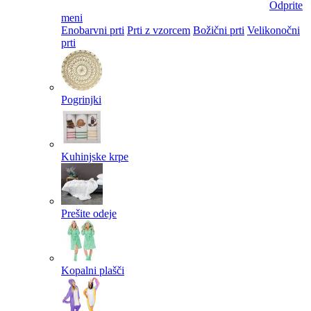
Odprite
meni
Enobarvni prti
Prti z vzorcem
Božični prti
Velikonočni
prti​
Pogrinjki
Kuhinjske krpe
Prešite odeje
Kopalni plašči