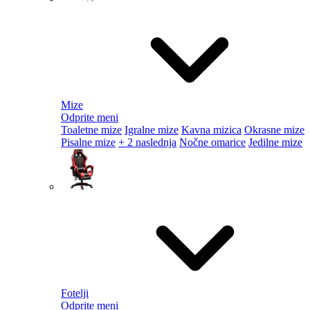
Mize
Odprite meni
Toaletne mize
Igralne mize
Kavna mizica
Okrasne mize
Pisalne mize
+ 2 naslednja
Nočne omarice
Jedilne mize
Fotelji
Odprite meni