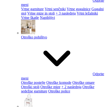
Odprite
meni
Vrtne garniture
Vrtni senčniki
Vrtne gugalnice
Gugalni
stol
Vrtne mize in stoli
+ 3 naslednja
Vrtni ležalniki
Vrtne škatle
Napihljivi
Otroško pohištvo
Odprite
meni
Otroške postelje
Otroške komode
Otroške omare
Otroški stoli
Otroške mize
+ 2 naslednja
Otroške
sedežne garniture
Otroške police