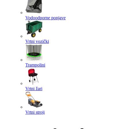
Vodoodporne ponjave
Vrtni vozički
Trampolini
Vrtni žari
Vrtni stroji