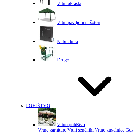
Vrtni okraski
Vrtni paviljoni in šotori
Nabiralniki
Drugo
POHIŠTVO
Vrtno pohištvo
Vrtne garniture
Vrtni senčniki
Vrtne gugalnice
Gug