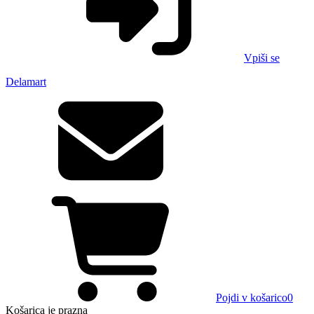
Vpiši se
Delamart
Pojdi v košarico
0
Košarica
je prazna