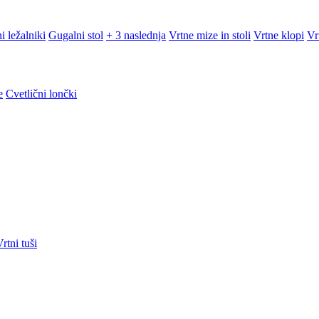
i ležalniki
Gugalni stol
+ 3 naslednja
Vrtne mize in stoli
Vrtne klopi
Vr
e
Cvetlični lončki
rtni tuši