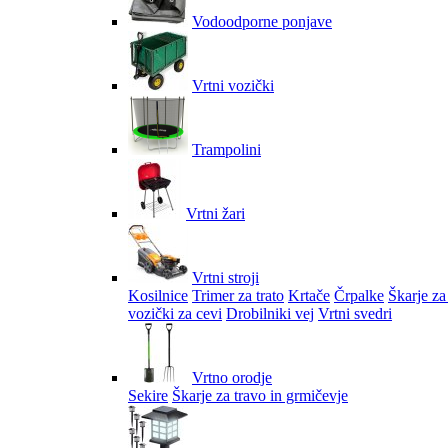
Vodoodporne ponjave
Vrtni vozički
Trampolini
Vrtni žari
Vrtni stroji
Kosilnice
Trimer za trato
Krtače
Črpalke
Škarje za
vozički za cevi
Drobilniki vej
Vrtni svedri
Vrtno orodje
Sekire
Škarje za travo in grmičevje