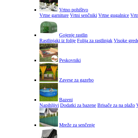
Vrtno pohištvo
Vrtne garniture
Vrtni senčniki
Vrtne gugalnice
Vrtn
Gojenje rastlin
Rastlinjaki iz folije
Folija za rastlinjak
Visoke gred
Peskovniki
Zavese za gazebo
Bazeni
Napihljivi
Dodatki za bazene
Brisače za na plažo
V
Mreže za senčenje