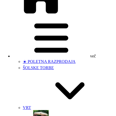
več
☀️ POLETNA RAZPRODAJA
ŠOLSKE TORBE
VRT