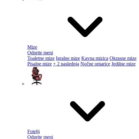
Mize
Odprite meni
Toaletne mize
Igralne mize
Kavna mizica
Okrasne mize
Pisalne mize
+ 2 naslednja
Nočne omarice
Jedilne mize
Fotelji
Odprite meni