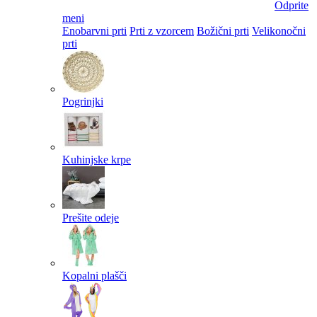
Odprite
meni
Enobarvni prti
Prti z vzorcem
Božični prti
Velikonočni
prti​
Pogrinjki
Kuhinjske krpe
Prešite odeje
Kopalni plašči