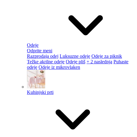
Odeje
Odprite meni
Razprodaja odej
Luksuzne odeje
Odeje za piknik
Težke akrilne odeje
Odeje pliš
+ 2 naslednja
Puhaste
odeje
Odeje iz mikrovlaken
Kuhinjski prti