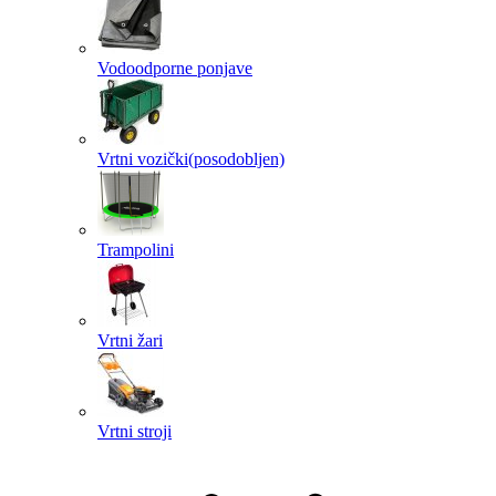
Vodoodporne ponjave
Vrtni vozički
(posodobljen)
Trampolini
Vrtni žari
Vrtni stroji