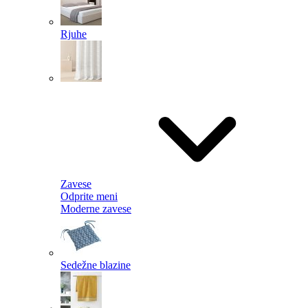
Rjuhe
Zavese
Odprite meni
Moderne zavese
Sedežne blazine