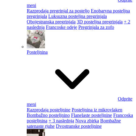
meni
Razprodaja pregrinjal za posteljo
Enobarvna posteljna
pregrinjala
Luksuzna posteljna pregrinjala
Obojestranska pregrinjala
3D posteljna pregrinjala
+ 2
naslednja
Francoske odeje
Pregrinjala za zofo
Posteljnina
Odprite
meni
Razprodaja posteljnine
Posteljnina iz mikrovlaken
Bombažno posteljnino
Flanelaste posteljnine
Francoska
posteljnina
+ 3 naslednja
Nova zbirka
Bombažne
satenaste rjuhe
Dvostranske posteljnine