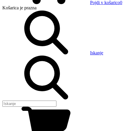
Pojdi v košarico
0
Košarica
je prazna
Iskanje