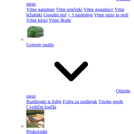
meni
Vrtne garniture
Vrtni senčniki
Vrtne gugalnice
Vrtni
ležalniki
Gugalni stol
+ 3 naslednja
Vrtne mize in stoli
Vrtne klopi
Vrtne škatle
Gojenje rastlin
Odprite
meni
Rastlinjaki iz folije
Folija za rastlinjak
Visoke grede
Cvetlični lončki
Peskovniki