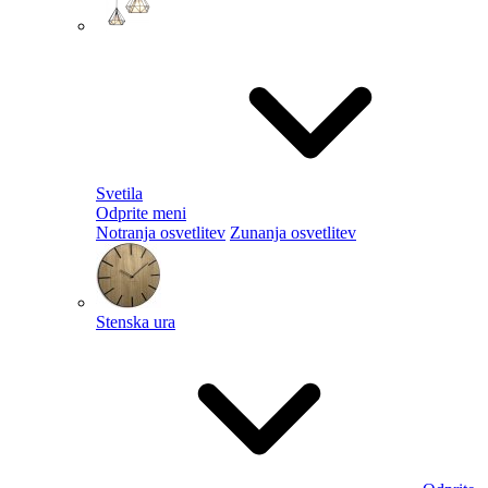
Svetila
Odprite meni
Notranja osvetlitev
Zunanja osvetlitev
Stenska ura