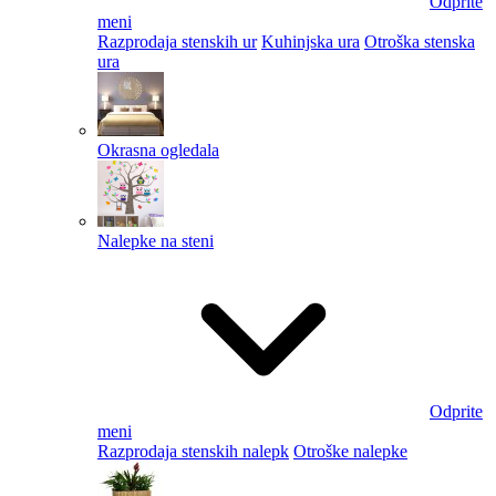
Odprite
meni
Razprodaja stenskih ur
Kuhinjska ura
Otroška stenska
ura
Okrasna ogledala
Nalepke na steni
Odprite
meni
Razprodaja stenskih nalepk
Otroške nalepke