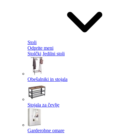
Stoli
Odprite meni
Stolčki
Jedilni stoli
Obešalniki in stojala
Stojala za čevlje
Garderobne omare