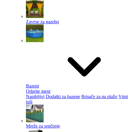
Zavese za gazebo
Bazeni
Odprite meni
Napihljivi
Dodatki za bazene
Brisače za na plažo
Vrtni
tuši
Mreže za senčenje