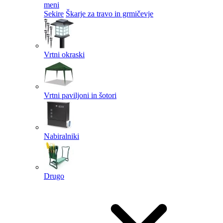
meni
Sekire
Škarje za travo in grmičevje
Vrtni okraski
Vrtni paviljoni in šotori
Nabiralniki
Drugo