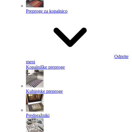
Preproge za kopalnico
Odprite
meni
Kopalniške preproge
Kuhinjske preproge
Predpražniki