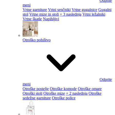
Odprite
meni
Vrtne garniture
Vrtni senčniki
Vrtne gugalnice
Gugalni
stol
Vrtne mize in stoli
+ 3 naslednja
Vrtni ležalniki
Vrtne škatle
Napihljivi
Otroško pohištvo
Odprite
meni
Otroške postelje
Otroške komode
Otroške omare
Otroški stoli
Otroške mize
+ 2 naslednja
Otroške
sedežne garniture
Otroške police