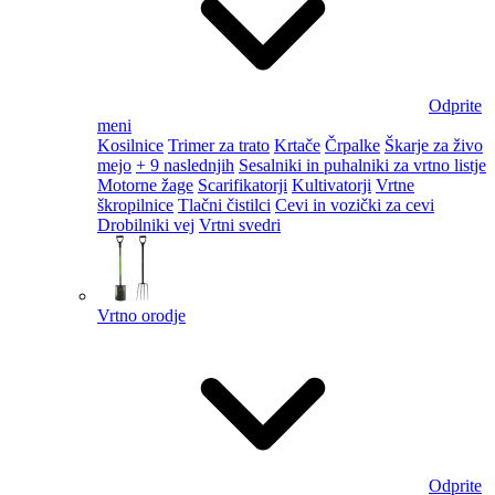
Odprite
meni
Kosilnice
Trimer za trato
Krtače
Črpalke
Škarje za živo
mejo
+ 9 naslednjih
Sesalniki in puhalniki za vrtno listje
Motorne žage
Scarifikatorji
Kultivatorji
Vrtne
škropilnice
Tlačni čistilci
Cevi in vozički za cevi
Drobilniki vej
Vrtni svedri
Vrtno orodje
Odprite