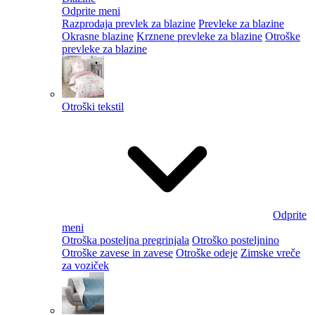
Odprite meni
Razprodaja prevlek za blazine
Prevleke za blazine
Okrasne blazine
Krznene prevleke za blazine
Otroške
prevleke za blazine
Otroški tekstil
Odprite
meni
Otroška posteljna pregrinjala
Otroško posteljnino
Otroške zavese in zavese
Otroške odeje
Zimske vreče
za voziček