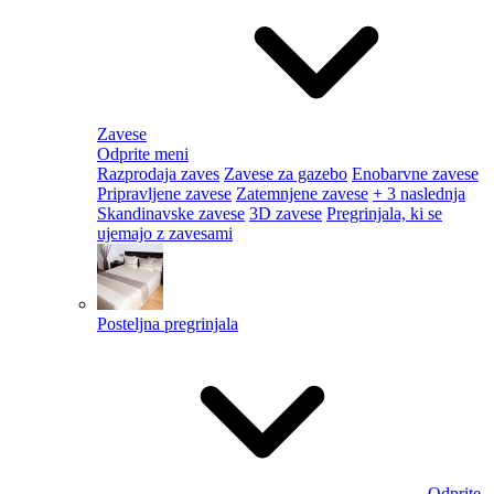
Zavese
Odprite meni
Razprodaja zaves
Zavese za gazebo
Enobarvne zavese
Pripravljene zavese
Zatemnjene zavese
+ 3 naslednja
Skandinavske zavese
3D zavese
Pregrinjala, ki se
ujemajo z zavesami
Posteljna pregrinjala
Odprite