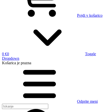
Pojdi v košarico
0 €
0
Toggle
Dropdown
Košarica
je prazna
Odprite meni