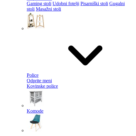
Gaming stoli
Udobni fotelji
Pisarniški stoli
Gugalni
stoli
Masažni stoli
Police
Odprite meni
Kovinske police
Komode