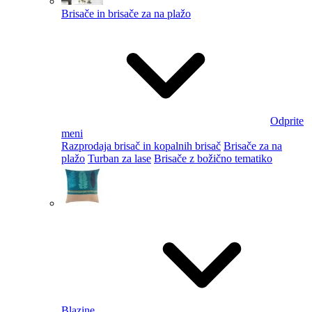
Brisače in brisače za na plažo
Odprite
meni
Razprodaja brisač in kopalnih brisač
Brisače za na
plažo
Turban za lase
Brisače z božično tematiko
Blazine