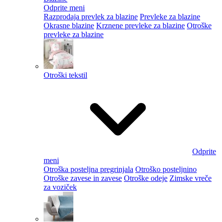
Odprite meni
Razprodaja prevlek za blazine
Prevleke za blazine
Okrasne blazine
Krznene prevleke za blazine
Otroške
prevleke za blazine
Otroški tekstil
Odprite
meni
Otroška posteljna pregrinjala
Otroško posteljnino
Otroške zavese in zavese
Otroške odeje
Zimske vreče
za voziček