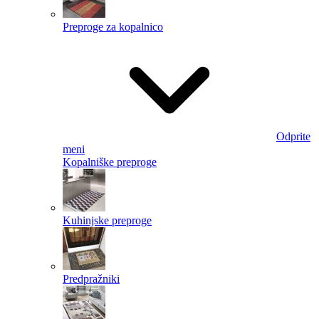
Preproge za kopalnico
Odprite
meni
Kopalniške preproge
Kuhinjske preproge
Predpražniki