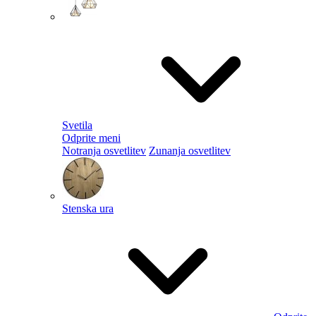
Svetila
Odprite meni
Notranja osvetlitev
Zunanja osvetlitev
Stenska ura