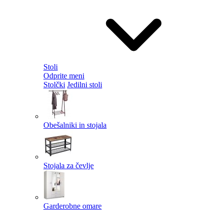
Stoli
Odprite meni
Stolčki
Jedilni stoli
Obešalniki in stojala
Stojala za čevlje
Garderobne omare