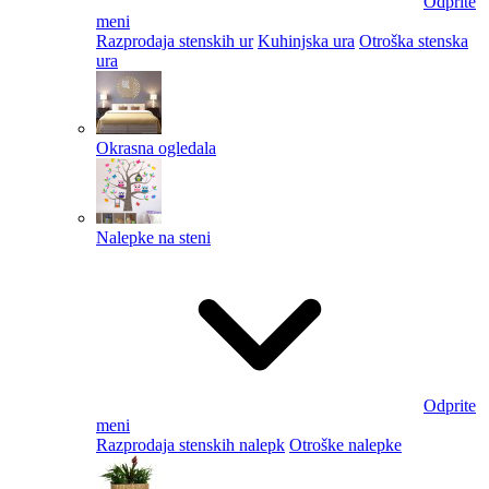
Odprite
meni
Razprodaja stenskih ur
Kuhinjska ura
Otroška stenska
ura
Okrasna ogledala
Nalepke na steni
Odprite
meni
Razprodaja stenskih nalepk
Otroške nalepke