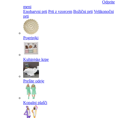
Odprite
meni
Enobarvni prti
Prti z vzorcem
Božični prti
Velikonočni
prti​
Pogrinjki
Kuhinjske krpe
Prešite odeje
Kopalni plašči