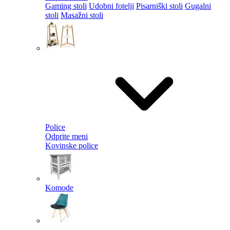
Gaming stoli
Udobni fotelji
Pisarniški stoli
Gugalni
stoli
Masažni stoli
Police
Odprite meni
Kovinske police
Komode