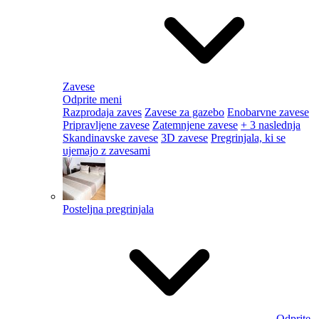
Zavese
Odprite meni
Razprodaja zaves
Zavese za gazebo
Enobarvne zavese
Pripravljene zavese
Zatemnjene zavese
+ 3 naslednja
Skandinavske zavese
3D zavese
Pregrinjala, ki se
ujemajo z zavesami
Posteljna pregrinjala
Odprite