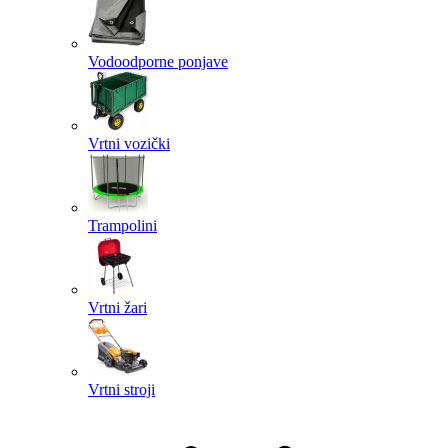
Vodoodporne ponjave
Vrtni vozički
Trampolini
Vrtni žari
Vrtni stroji