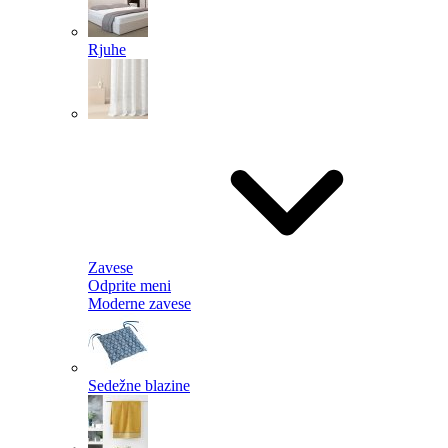
Rjuhe
Zavese
Odprite meni
Moderne zavese
Sedežne blazine