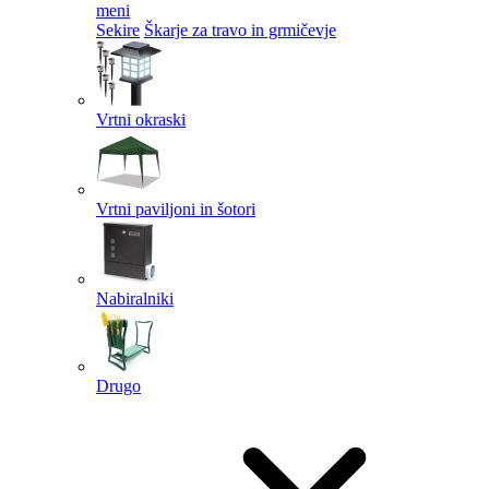
meni
Sekire
Škarje za travo in grmičevje
Vrtni okraski
Vrtni paviljoni in šotori
Nabiralniki
Drugo