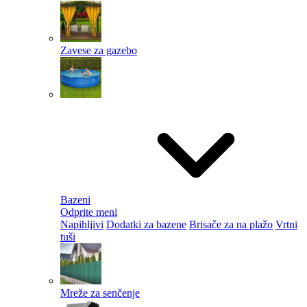
Zavese za gazebo
Bazeni
Odprite meni
Napihljivi
Dodatki za bazene
Brisače za na plažo
Vrtni
tuši
Mreže za senčenje