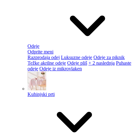
Odeje
Odprite meni
Razprodaja odej
Luksuzne odeje
Odeje za piknik
Težke akrilne odeje
Odeje pliš
+ 2 naslednja
Puhaste
odeje
Odeje iz mikrovlaken
Kuhinjski prti