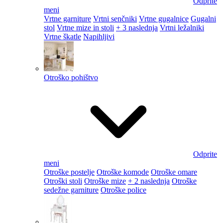
Odprite
meni
Vrtne garniture
Vrtni senčniki
Vrtne gugalnice
Gugalni
stol
Vrtne mize in stoli
+ 3 naslednja
Vrtni ležalniki
Vrtne škatle
Napihljivi
Otroško pohištvo
Odprite
meni
Otroške postelje
Otroške komode
Otroške omare
Otroški stoli
Otroške mize
+ 2 naslednja
Otroške
sedežne garniture
Otroške police