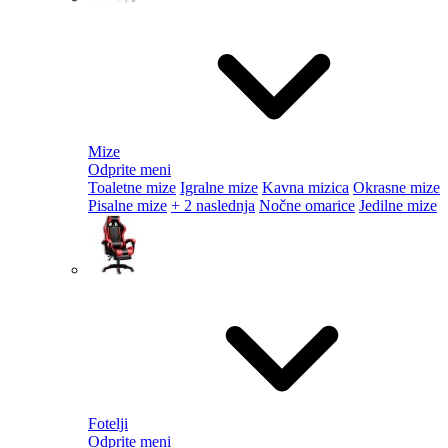
Mize
Odprite meni
Toaletne mize
Igralne mize
Kavna mizica
Okrasne mize
Pisalne mize
+ 2 naslednja
Nočne omarice
Jedilne mize
Fotelji
Odprite meni