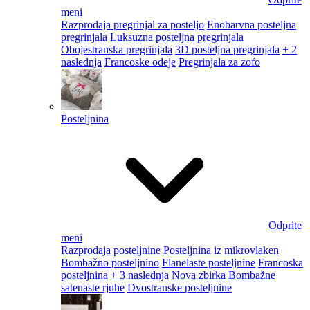
meni
Razprodaja pregrinjal za posteljo
Enobarvna posteljna
pregrinjala
Luksuzna posteljna pregrinjala
Obojestranska pregrinjala
3D posteljna pregrinjala
+ 2
naslednja
Francoske odeje
Pregrinjala za zofo
Posteljnina
Odprite
meni
Razprodaja posteljnine
Posteljnina iz mikrovlaken
Bombažno posteljnino
Flanelaste posteljnine
Francoska
posteljnina
+ 3 naslednja
Nova zbirka
Bombažne
satenaste rjuhe
Dvostranske posteljnine