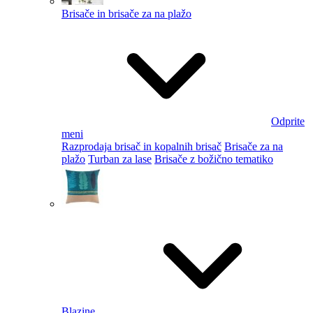
Brisače in brisače za na plažo
Odprite
meni
Razprodaja brisač in kopalnih brisač
Brisače za na
plažo
Turban za lase
Brisače z božično tematiko
Blazine