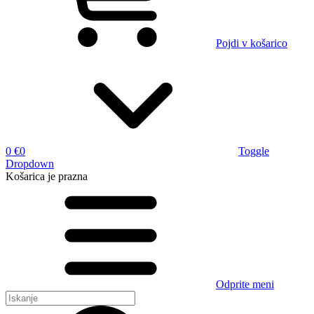
Pojdi v košarico
0 €
0
Toggle
Dropdown
Košarica
je prazna
Odprite meni