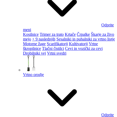
Odprite
meni
Kosilnice
Trimer za trato
Krtače
Črpalke
Škarje za živo
mejo
+ 9 naslednjih
Sesalniki in puhalniki za vrtno listje
Motorne žage
Scarifikatorji
Kultivatorji
Vrtne
škropilnice
Tlačni čistilci
Cevi in vozički za cevi
Drobilniki vej
Vrtni svedri
Vrtno orodje
Odprite