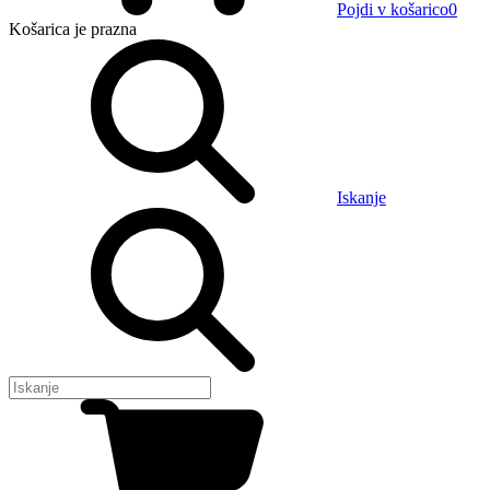
Pojdi v košarico
0
Košarica
je prazna
Iskanje