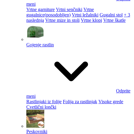
meni
Vrtne garniture
Vrtni senčniki
Vrtne
gugalnice
(posodobljen)
Vrtni ležalniki
Gugalni stol
+ 3
naslednja
Vrtne mize in stoli
Vrtne klopi
Vrtne škatle
Gojenje rastlin
Odprite
meni
Rastlinjaki iz folije
Folija za rastlinjak
Visoke grede
Cvetlični lončki
Peskovniki