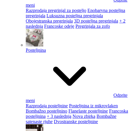
meni
Razprodaja pregrinjal za posteljo
Enobarvna posteljna
pregrinjala
Luksuzna posteljna pregrinjala
Obojestranska pregrinjala
3D posteljna pregrinjala
+ 2
naslednja
Francoske odeje
Pregrinjala za zofo
Posteljnina
Odprite
meni
Razprodaja posteljnine
Posteljnina iz mikrovlaken
Bombažno posteljnino
Flanelaste posteljnine
Francoska
posteljnina
+ 3 naslednja
Nova zbirka
Bombažne
satenaste rjuhe
Dvostranske posteljnine