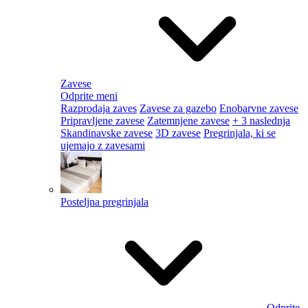
Zavese
Odprite meni
Razprodaja zaves
Zavese za gazebo
Enobarvne zavese
Pripravljene zavese
Zatemnjene zavese
+ 3 naslednja
Skandinavske zavese
3D zavese
Pregrinjala, ki se
ujemajo z zavesami
Posteljna pregrinjala
Odprite