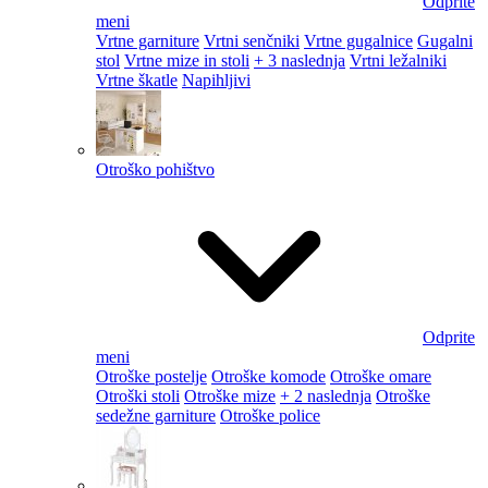
Odprite
meni
Vrtne garniture
Vrtni senčniki
Vrtne gugalnice
Gugalni
stol
Vrtne mize in stoli
+ 3 naslednja
Vrtni ležalniki
Vrtne škatle
Napihljivi
Otroško pohištvo
Odprite
meni
Otroške postelje
Otroške komode
Otroške omare
Otroški stoli
Otroške mize
+ 2 naslednja
Otroške
sedežne garniture
Otroške police