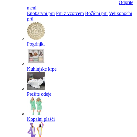
Odprite
meni
Enobarvni prti
Prti z vzorcem
Božični prti
Velikonočni
prti​
Pogrinjki
Kuhinjske krpe
Prešite odeje
Kopalni plašči