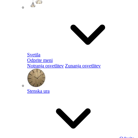
Svetila
Odprite meni
Notranja osvetlitev
Zunanja osvetlitev
Stenska ura