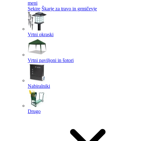
meni
Sekire
Škarje za travo in grmičevje
Vrtni okraski
Vrtni paviljoni in šotori
Nabiralniki
Drugo