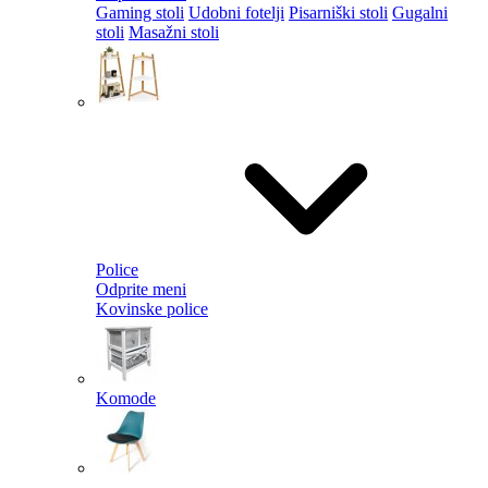
Gaming stoli
Udobni fotelji
Pisarniški stoli
Gugalni
stoli
Masažni stoli
Police
Odprite meni
Kovinske police
Komode