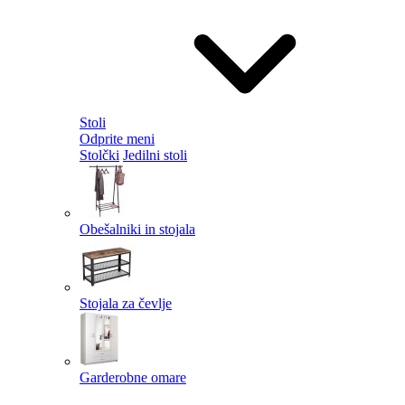
Stoli
Odprite meni
Stolčki
Jedilni stoli
Obešalniki in stojala
Stojala za čevlje
Garderobne omare