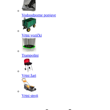
Vodoodporne ponjave
Vrtni vozički
Trampolini
Vrtni žari
Vrtni stroji