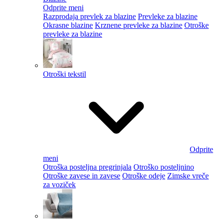
Odprite meni
Razprodaja prevlek za blazine
Prevleke za blazine
Okrasne blazine
Krznene prevleke za blazine
Otroške
prevleke za blazine
Otroški tekstil
Odprite
meni
Otroška posteljna pregrinjala
Otroško posteljnino
Otroške zavese in zavese
Otroške odeje
Zimske vreče
za voziček