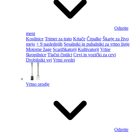
Odprite
meni
Kosilnice
Trimer za trato
Krtače
Črpalke
Škarje za živo
mejo
+ 9 naslednjih
Sesalniki in puhalniki za vrtno listje
Motorne žage
Scarifikatorji
Kultivatorji
Vrtne
škropilnice
Tlačni čistilci
Cevi in vozički za cevi
Drobilniki vej
Vrtni svedri
Vrtno orodje
Odprite