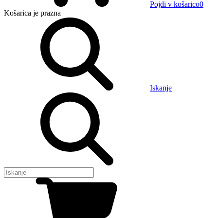
Pojdi v košarico
0
Košarica
je prazna
Iskanje