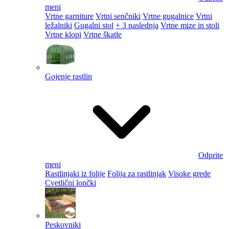
meni
Vrtne garniture
Vrtni senčniki
Vrtne gugalnice
Vrtni
ležalniki
Gugalni stol
+ 3 naslednja
Vrtne mize in stoli
Vrtne klopi
Vrtne škatle
Gojenje rastlin
Odprite
meni
Rastlinjaki iz folije
Folija za rastlinjak
Visoke grede
Cvetlični lončki
Peskovniki