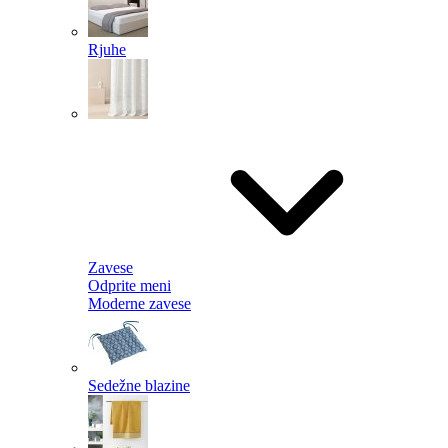
Rjuhe
Zavese
Odprite meni
Moderne zavese
Sedežne blazine