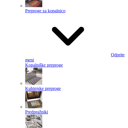
Preproge za kopalnico
Odprite
meni
Kopalniške preproge
Kuhinjske preproge
Predpražniki