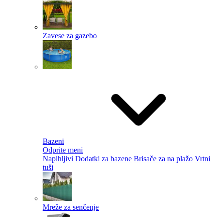
Zavese za gazebo
Bazeni
Odprite meni
Napihljivi
Dodatki za bazene
Brisače za na plažo
Vrtni
tuši
Mreže za senčenje