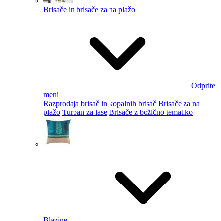
Brisače in brisače za na plažo
Odprite
meni
Razprodaja brisač in kopalnih brisač
Brisače za na
plažo
Turban za lase
Brisače z božično tematiko
Blazine