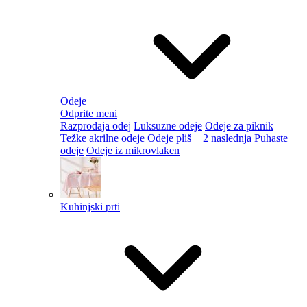
Odeje
Odprite meni
Razprodaja odej
Luksuzne odeje
Odeje za piknik
Težke akrilne odeje
Odeje pliš
+ 2 naslednja
Puhaste
odeje
Odeje iz mikrovlaken
Kuhinjski prti