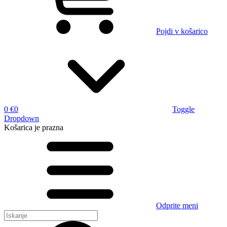
Pojdi v košarico
0 €
0
Toggle
Dropdown
Košarica
je prazna
Odprite meni