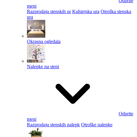
Odprite
meni
Razprodaja stenskih ur
Kuhinjska ura
Otroška stenska
ura
Okrasna ogledala
Nalepke na steni
Odprite
meni
Razprodaja stenskih nalepk
Otroške nalepke