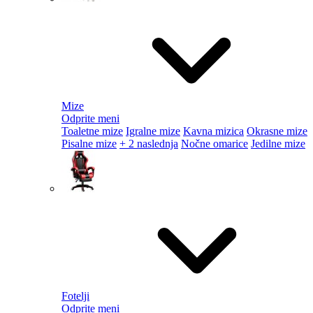
Mize
Odprite meni
Toaletne mize
Igralne mize
Kavna mizica
Okrasne mize
Pisalne mize
+ 2 naslednja
Nočne omarice
Jedilne mize
Fotelji
Odprite meni