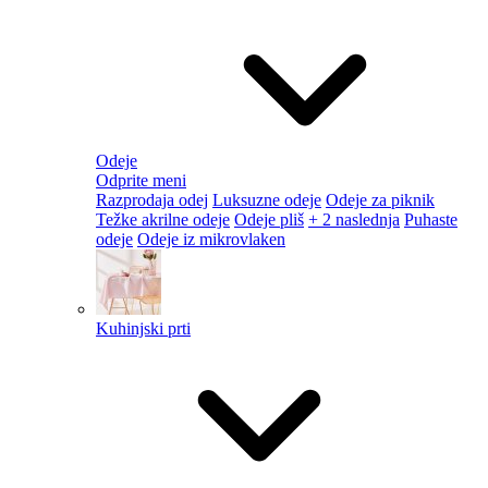
Odeje
Odprite meni
Razprodaja odej
Luksuzne odeje
Odeje za piknik
Težke akrilne odeje
Odeje pliš
+ 2 naslednja
Puhaste
odeje
Odeje iz mikrovlaken
Kuhinjski prti