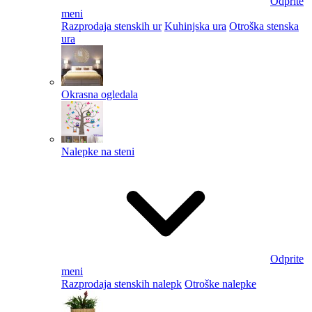
Odprite
meni
Razprodaja stenskih ur
Kuhinjska ura
Otroška stenska
ura
Okrasna ogledala
Nalepke na steni
Odprite
meni
Razprodaja stenskih nalepk
Otroške nalepke