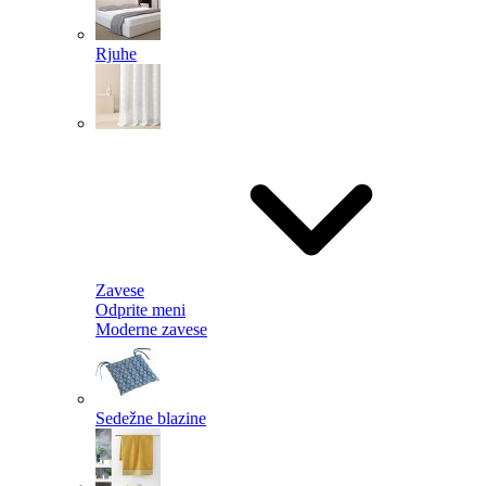
Rjuhe
Zavese
Odprite meni
Moderne zavese
Sedežne blazine