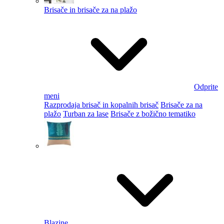
Brisače in brisače za na plažo
Odprite
meni
Razprodaja brisač in kopalnih brisač
Brisače za na
plažo
Turban za lase
Brisače z božično tematiko
Blazine