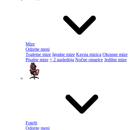
Mize
Odprite meni
Toaletne mize
Igralne mize
Kavna mizica
Okrasne mize
Pisalne mize
+ 2 naslednja
Nočne omarice
Jedilne mize
Fotelji
Odprite meni