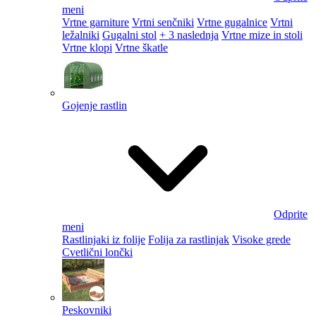
meni
Vrtne garniture
Vrtni senčniki
Vrtne gugalnice
Vrtni
ležalniki
Gugalni stol
+ 3 naslednja
Vrtne mize in stoli
Vrtne klopi
Vrtne škatle
Gojenje rastlin
Odprite
meni
Rastlinjaki iz folije
Folija za rastlinjak
Visoke grede
Cvetlični lončki
Peskovniki