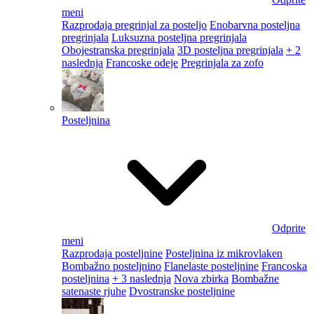
meni
Razprodaja pregrinjal za posteljo
Enobarvna posteljna
pregrinjala
Luksuzna posteljna pregrinjala
Obojestranska pregrinjala
3D posteljna pregrinjala
+ 2
naslednja
Francoske odeje
Pregrinjala za zofo
Posteljnina
Odprite
meni
Razprodaja posteljnine
Posteljnina iz mikrovlaken
Bombažno posteljnino
Flanelaste posteljnine
Francoska
posteljnina
+ 3 naslednja
Nova zbirka
Bombažne
satenaste rjuhe
Dvostranske posteljnine