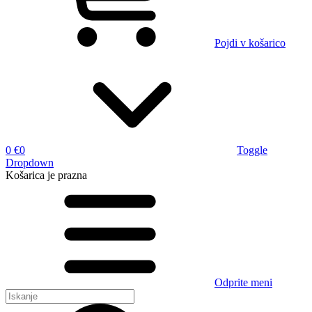
Pojdi v košarico
0 €
0
Toggle
Dropdown
Košarica
je prazna
Odprite meni