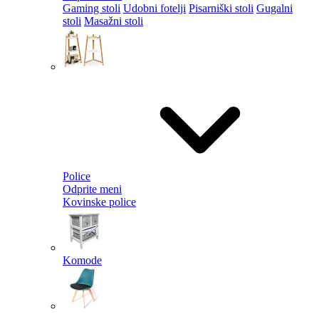
Gaming stoli
Udobni fotelji
Pisarniški stoli
Gugalni
stoli
Masažni stoli
Police
Odprite meni
Kovinske police
Komode