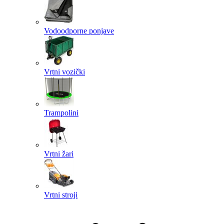
Vodoodporne ponjave
Vrtni vozički
Trampolini
Vrtni žari
Vrtni stroji