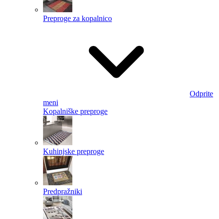
Preproge za kopalnico
Odprite
meni
Kopalniške preproge
Kuhinjske preproge
Predpražniki