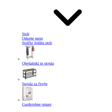
Stoli
Odprite meni
Stolčki
Jedilni stoli
Obešalniki in stojala
Stojala za čevlje
Garderobne omare