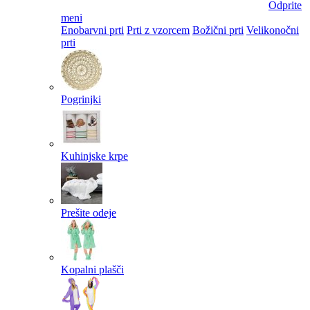
Odprite
meni
Enobarvni prti
Prti z vzorcem
Božični prti
Velikonočni
prti​
Pogrinjki
Kuhinjske krpe
Prešite odeje
Kopalni plašči