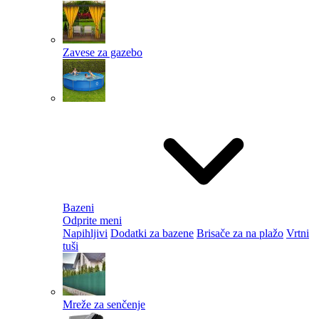
Zavese za gazebo
Bazeni
Odprite meni
Napihljivi
Dodatki za bazene
Brisače za na plažo
Vrtni
tuši
Mreže za senčenje