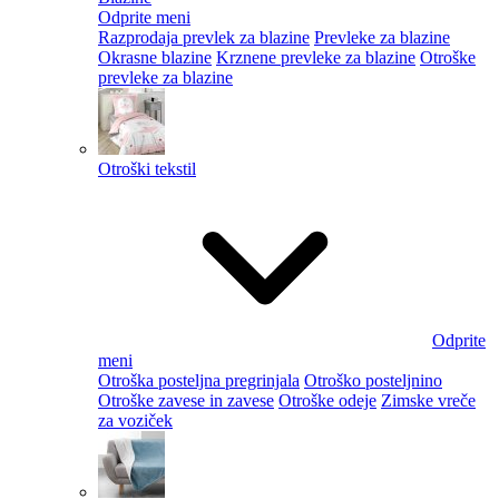
Odprite meni
Razprodaja prevlek za blazine
Prevleke za blazine
Okrasne blazine
Krznene prevleke za blazine
Otroške
prevleke za blazine
Otroški tekstil
Odprite
meni
Otroška posteljna pregrinjala
Otroško posteljnino
Otroške zavese in zavese
Otroške odeje
Zimske vreče
za voziček