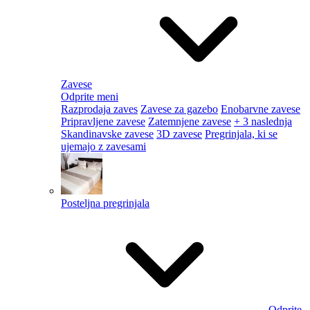
Zavese
Odprite meni
Razprodaja zaves
Zavese za gazebo
Enobarvne zavese
Pripravljene zavese
Zatemnjene zavese
+ 3 naslednja
Skandinavske zavese
3D zavese
Pregrinjala, ki se
ujemajo z zavesami
Posteljna pregrinjala
Odprite