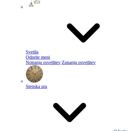
Svetila
Odprite meni
Notranja osvetlitev
Zunanja osvetlitev
Stenska ura