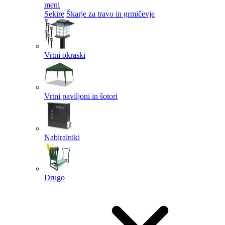
meni
Sekire
Škarje za travo in grmičevje
Vrtni okraski
Vrtni paviljoni in šotori
Nabiralniki
Drugo