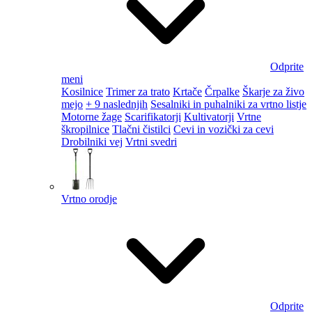
Odprite
meni
Kosilnice
Trimer za trato
Krtače
Črpalke
Škarje za živo
mejo
+ 9 naslednjih
Sesalniki in puhalniki za vrtno listje
Motorne žage
Scarifikatorji
Kultivatorji
Vrtne
škropilnice
Tlačni čistilci
Cevi in vozički za cevi
Drobilniki vej
Vrtni svedri
Vrtno orodje
Odprite