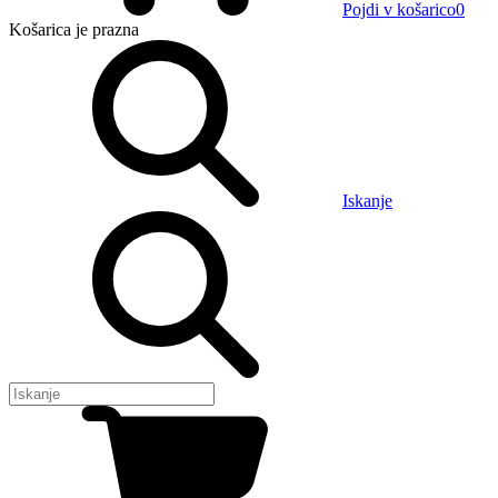
Pojdi v košarico
0
Košarica
je prazna
Iskanje