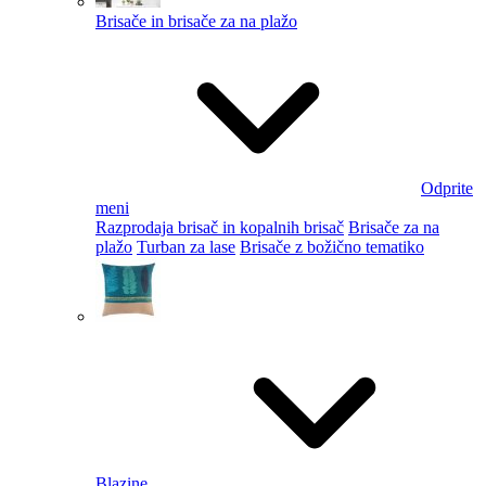
Brisače in brisače za na plažo
Odprite
meni
Razprodaja brisač in kopalnih brisač
Brisače za na
plažo
Turban za lase
Brisače z božično tematiko
Blazine