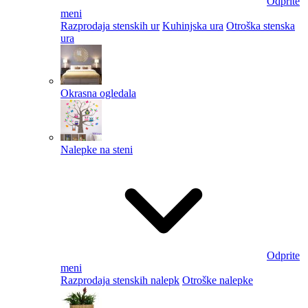
Odprite
meni
Razprodaja stenskih ur
Kuhinjska ura
Otroška stenska
ura
Okrasna ogledala
Nalepke na steni
Odprite
meni
Razprodaja stenskih nalepk
Otroške nalepke