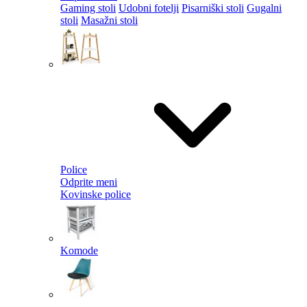
Gaming stoli
Udobni fotelji
Pisarniški stoli
Gugalni
stoli
Masažni stoli
Police
Odprite meni
Kovinske police
Komode