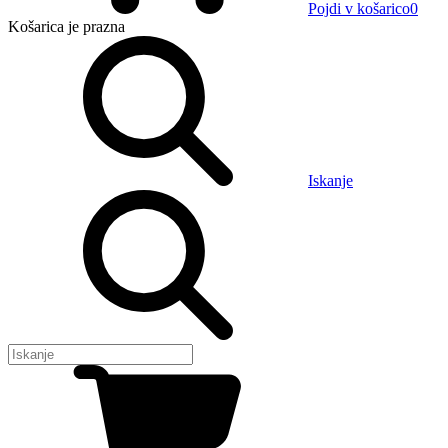
Pojdi v košarico
0
Košarica
je prazna
Iskanje