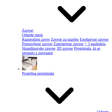
Zavese
Odprite meni
Razprodaja zaves
Zavese za gazebo
Enobarvne zavese
Pripravljene zavese
Zatemnjene zavese
+ 3 naslednja
Skandinavske zavese
3D zavese
Pregrinjala, ki se
ujemajo z zavesami
Posteljna pregrinjala
Odprite