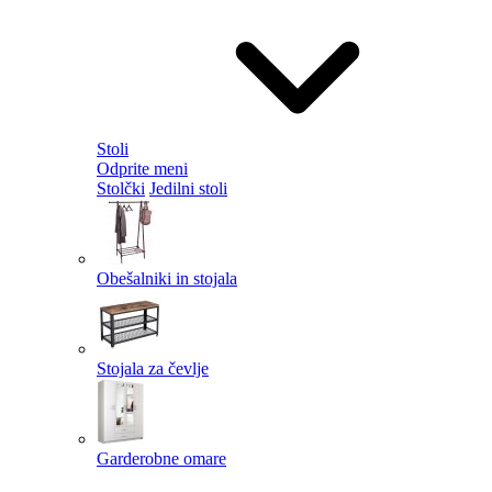
Stoli
Odprite meni
Stolčki
Jedilni stoli
Obešalniki in stojala
Stojala za čevlje
Garderobne omare