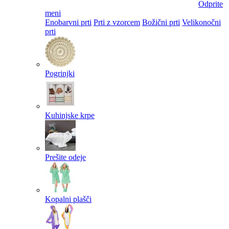
Odprite
meni
Enobarvni prti
Prti z vzorcem
Božični prti
Velikonočni
prti​
Pogrinjki
Kuhinjske krpe
Prešite odeje
Kopalni plašči