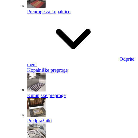
Preproge za kopalnico
Odprite
meni
Kopalniške preproge
Kuhinjske preproge
Predpražniki