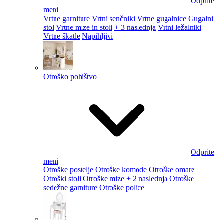
Odprite
meni
Vrtne garniture
Vrtni senčniki
Vrtne gugalnice
Gugalni
stol
Vrtne mize in stoli
+ 3 naslednja
Vrtni ležalniki
Vrtne škatle
Napihljivi
Otroško pohištvo
Odprite
meni
Otroške postelje
Otroške komode
Otroške omare
Otroški stoli
Otroške mize
+ 2 naslednja
Otroške
sedežne garniture
Otroške police