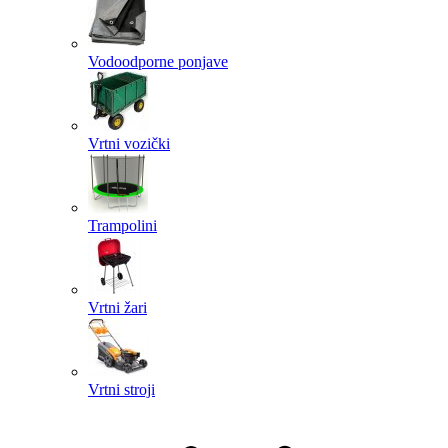
Vodoodporne ponjave
Vrtni vozički
Trampolini
Vrtni žari
Vrtni stroji