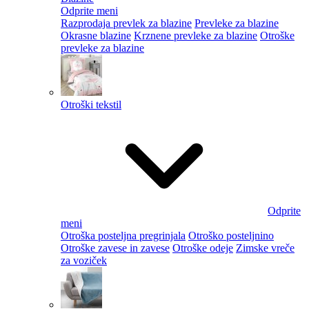
Odprite meni
Razprodaja prevlek za blazine
Prevleke za blazine
Okrasne blazine
Krznene prevleke za blazine
Otroške
prevleke za blazine
Otroški tekstil
Odprite
meni
Otroška posteljna pregrinjala
Otroško posteljnino
Otroške zavese in zavese
Otroške odeje
Zimske vreče
za voziček