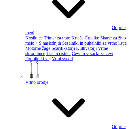
Odprite
meni
Kosilnice
Trimer za trato
Krtače
Črpalke
Škarje za živo
mejo
+ 9 naslednjih
Sesalniki in puhalniki za vrtno listje
Motorne žage
Scarifikatorji
Kultivatorji
Vrtne
škropilnice
Tlačni čistilci
Cevi in vozički za cevi
Drobilniki vej
Vrtni svedri
Vrtno orodje
Odprite