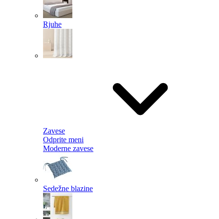
Rjuhe
Zavese
Odprite meni
Moderne zavese
Sedežne blazine