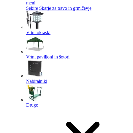
meni
Sekire
Škarje za travo in grmičevje
Vrtni okraski
Vrtni paviljoni in šotori
Nabiralniki
Drugo