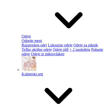
Odeje
Odprite meni
Razprodaja odej
Luksuzne odeje
Odeje za piknik
Težke akrilne odeje
Odeje pliš
+ 2 naslednja
Puhaste
odeje
Odeje iz mikrovlaken
Kuhinjski prti