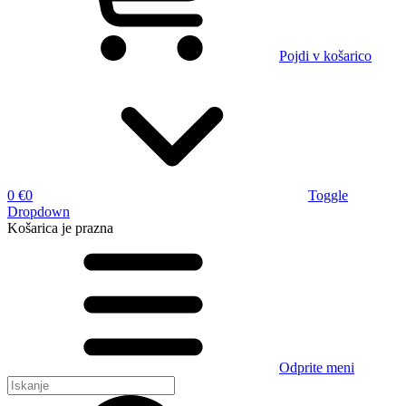
Pojdi v košarico
0 €
0
Toggle
Dropdown
Košarica
je prazna
Odprite meni