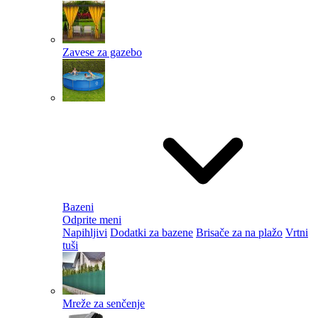
Zavese za gazebo
Bazeni
Odprite meni
Napihljivi
Dodatki za bazene
Brisače za na plažo
Vrtni
tuši
Mreže za senčenje