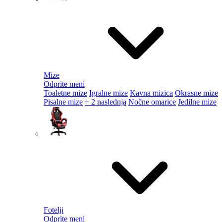
Mize
Odprite meni
Toaletne mize
Igralne mize
Kavna mizica
Okrasne mize
Pisalne mize
+ 2 naslednja
Nočne omarice
Jedilne mize
Fotelji
Odprite meni