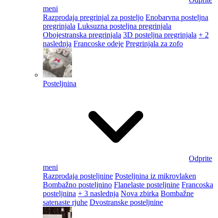
meni
Razprodaja pregrinjal za posteljo
Enobarvna posteljna
pregrinjala
Luksuzna posteljna pregrinjala
Obojestranska pregrinjala
3D posteljna pregrinjala
+ 2
naslednja
Francoske odeje
Pregrinjala za zofo
Posteljnina
Odprite
meni
Razprodaja posteljnine
Posteljnina iz mikrovlaken
Bombažno posteljnino
Flanelaste posteljnine
Francoska
posteljnina
+ 3 naslednja
Nova zbirka
Bombažne
satenaste rjuhe
Dvostranske posteljnine