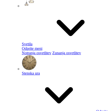
Svetila
Odprite meni
Notranja osvetlitev
Zunanja osvetlitev
Stenska ura