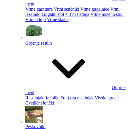
meni
Vrtne garniture
Vrtni senčniki
Vrtne gugalnice
Vrtni
ležalniki
Gugalni stol
+ 3 naslednja
Vrtne mize in stoli
Vrtne klopi
Vrtne škatle
Gojenje rastlin
Odprite
meni
Rastlinjaki iz folije
Folija za rastlinjak
Visoke grede
Cvetlični lončki
Peskovniki