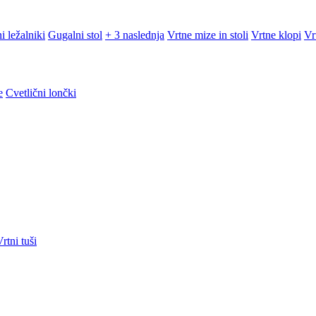
i ležalniki
Gugalni stol
+ 3 naslednja
Vrtne mize in stoli
Vrtne klopi
Vr
e
Cvetlični lončki
rtni tuši