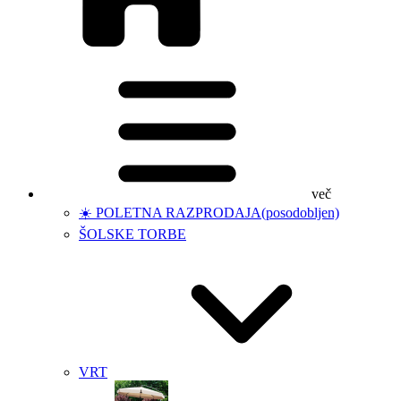
več
☀️ POLETNA RAZPRODAJA
(posodobljen)
ŠOLSKE TORBE
VRT