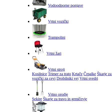
Vodoodporne ponjave
Vrtni vozički
Trampolini
Vrtni žari
Vrtni stroji
Kosilnice
Trimer za trato
Krtače
Črpalke
Škarje za
vozički za cevi
Drobilniki vej
Vrtni svedri
Vrtno orodje
Sekire
Škarje za travo in grmičevje