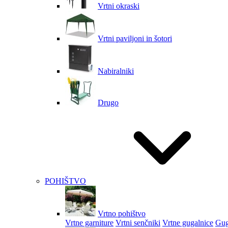
Vrtni okraski
Vrtni paviljoni in šotori
Nabiralniki
Drugo
POHIŠTVO
Vrtno pohištvo
Vrtne garniture
Vrtni senčniki
Vrtne gugalnice
Gug