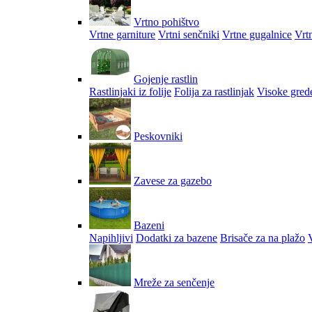
Vrtno pohištvo
Vrtne garniture
Vrtni senčniki
Vrtne gugalnice
Vrtn
Gojenje rastlin
Rastlinjaki iz folije
Folija za rastlinjak
Visoke gred
Peskovniki
Zavese za gazebo
Bazeni
Napihljivi
Dodatki za bazene
Brisače za na plažo
V
Mreže za senčenje