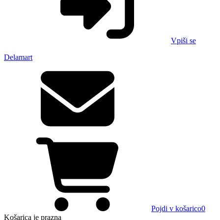
Vpiši se
Delamart
Pojdi v košarico
0
Košarica
je prazna