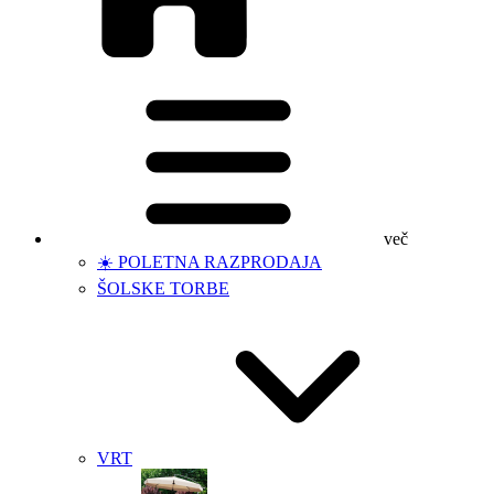
več
☀️ POLETNA RAZPRODAJA
ŠOLSKE TORBE
VRT