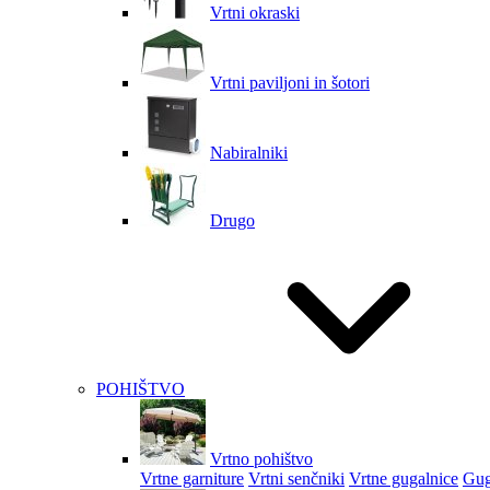
Vrtni okraski
Vrtni paviljoni in šotori
Nabiralniki
Drugo
POHIŠTVO
Vrtno pohištvo
Vrtne garniture
Vrtni senčniki
Vrtne gugalnice
Gug