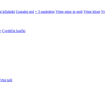
i ležalniki
Gugalni stol
+ 3 naslednja
Vrtne mize in stoli
Vrtne klopi
Vr
e
Cvetlični lončki
rtni tuši