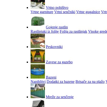
Vrtno pohištvo
Vrtne garniture
Vrtni senčniki
Vrtne gugalnice
Vrtn
Gojenje rastlin
Rastlinjaki iz folije
Folija za rastlinjak
Visoke gred
Peskovniki
Zavese za gazebo
Bazeni
Napihljivi
Dodatki za bazene
Brisače za na plažo
V
Mreže za senčenje