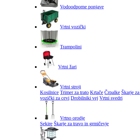
Vodoodporne ponjave
Vrtni vozički
Trampolini
Vrtni žari
Vrtni stroji
Kosilnice
Trimer za trato
Krtače
Črpalke
Škarje za
vozički za cevi
Drobilniki vej
Vrtni svedri
Vrtno orodje
Sekire
Škarje za travo in grmičevje