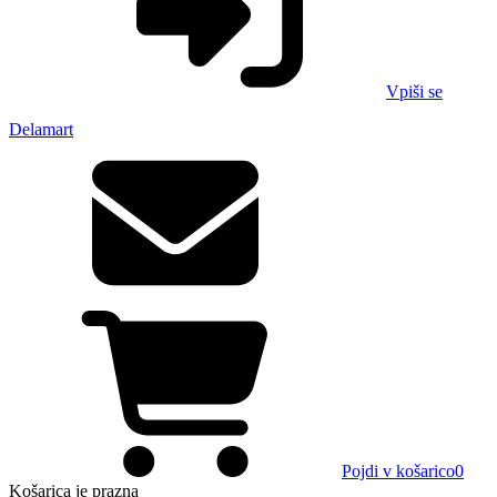
Vpiši se
Delamart
Pojdi v košarico
0
Košarica
je prazna