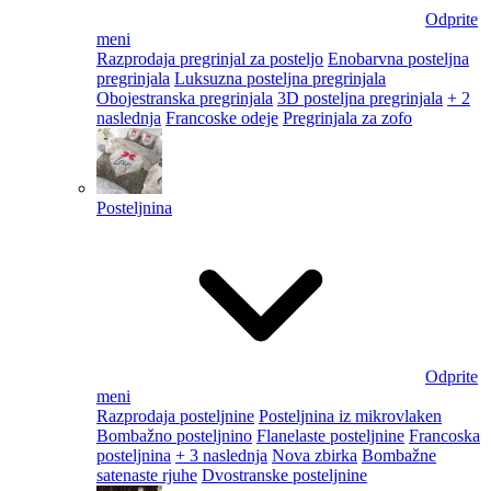
Odprite
meni
Razprodaja pregrinjal za posteljo
Enobarvna posteljna
pregrinjala
Luksuzna posteljna pregrinjala
Obojestranska pregrinjala
3D posteljna pregrinjala
+ 2
naslednja
Francoske odeje
Pregrinjala za zofo
Posteljnina
Odprite
meni
Razprodaja posteljnine
Posteljnina iz mikrovlaken
Bombažno posteljnino
Flanelaste posteljnine
Francoska
posteljnina
+ 3 naslednja
Nova zbirka
Bombažne
satenaste rjuhe
Dvostranske posteljnine