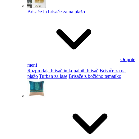
Brisače in brisače za na plažo
Odprite
meni
Razprodaja brisač in kopalnih brisač
Brisače za na
plažo
Turban za lase
Brisače z božično tematiko