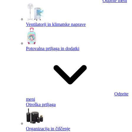
Odprite meni
Ventilatorji in klimatske naprave
Potovalna prtljaga in dodatki
Odprite
meni
Otroška prtljaga
Organizacija in čiščenje