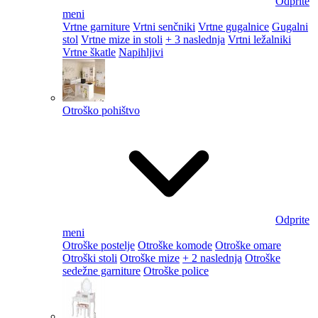
Odprite
meni
Vrtne garniture
Vrtni senčniki
Vrtne gugalnice
Gugalni
stol
Vrtne mize in stoli
+ 3 naslednja
Vrtni ležalniki
Vrtne škatle
Napihljivi
Otroško pohištvo
Odprite
meni
Otroške postelje
Otroške komode
Otroške omare
Otroški stoli
Otroške mize
+ 2 naslednja
Otroške
sedežne garniture
Otroške police