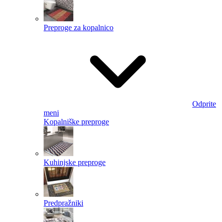
Preproge za kopalnico
Odprite
meni
Kopalniške preproge
Kuhinjske preproge
Predpražniki