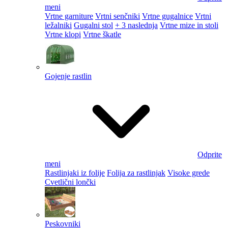
meni
Vrtne garniture
Vrtni senčniki
Vrtne gugalnice
Vrtni
ležalniki
Gugalni stol
+ 3 naslednja
Vrtne mize in stoli
Vrtne klopi
Vrtne škatle
Gojenje rastlin
Odprite
meni
Rastlinjaki iz folije
Folija za rastlinjak
Visoke grede
Cvetlični lončki
Peskovniki