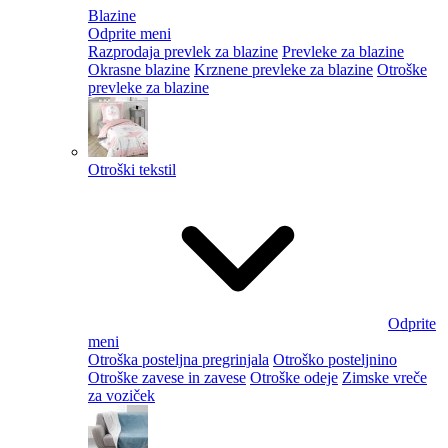
Blazine
Odprite meni
Razprodaja prevlek za blazine
Prevleke za blazine
Okrasne blazine
Krznene prevleke za blazine
Otroške
prevleke za blazine
Otroški tekstil
Odprite
meni
Otroška posteljna pregrinjala
Otroško posteljnino
Otroške zavese in zavese
Otroške odeje
Zimske vreče
za voziček