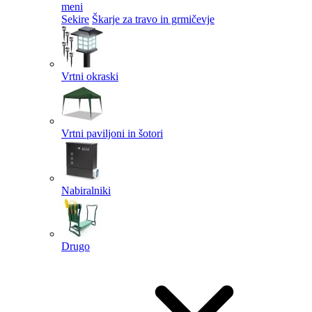
meni
Sekire
Škarje za travo in grmičevje
Vrtni okraski
Vrtni paviljoni in šotori
Nabiralniki
Drugo