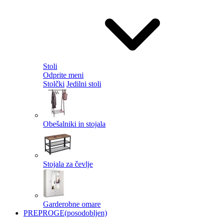
Stoli
Odprite meni
Stolčki
Jedilni stoli
Obešalniki in stojala
Stojala za čevlje
Garderobne omare
PREPROGE
(posodobljen)