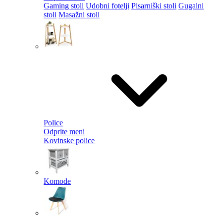
Gaming stoli
Udobni fotelji
Pisarniški stoli
Gugalni
stoli
Masažni stoli
Police
Odprite meni
Kovinske police
Komode