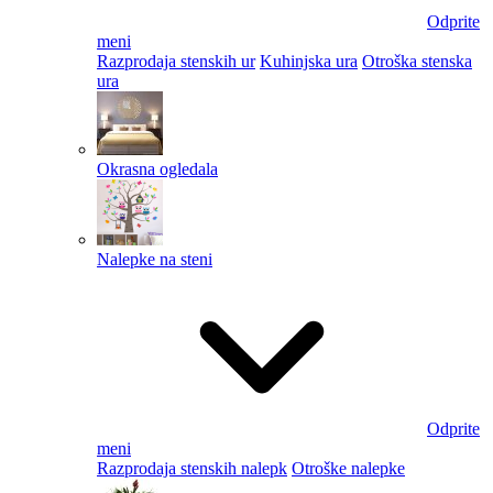
Odprite
meni
Razprodaja stenskih ur
Kuhinjska ura
Otroška stenska
ura
Okrasna ogledala
Nalepke na steni
Odprite
meni
Razprodaja stenskih nalepk
Otroške nalepke