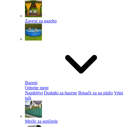
Zavese za gazebo
Bazeni
Odprite meni
Napihljivi
Dodatki za bazene
Brisače za na plažo
Vrtni
tuši
Mreže za senčenje