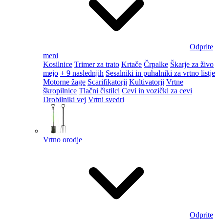
Odprite
meni
Kosilnice
Trimer za trato
Krtače
Črpalke
Škarje za živo
mejo
+ 9 naslednjih
Sesalniki in puhalniki za vrtno listje
Motorne žage
Scarifikatorji
Kultivatorji
Vrtne
škropilnice
Tlačni čistilci
Cevi in vozički za cevi
Drobilniki vej
Vrtni svedri
Vrtno orodje
Odprite