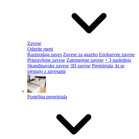
Zavese
Odprite meni
Razprodaja zaves
Zavese za gazebo
Enobarvne zavese
Pripravljene zavese
Zatemnjene zavese
+ 3 naslednja
Skandinavske zavese
3D zavese
Pregrinjala, ki se
ujemajo z zavesami
Posteljna pregrinjala