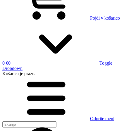
Pojdi v košarico
0 €
0
Toggle
Dropdown
Košarica
je prazna
Odprite meni