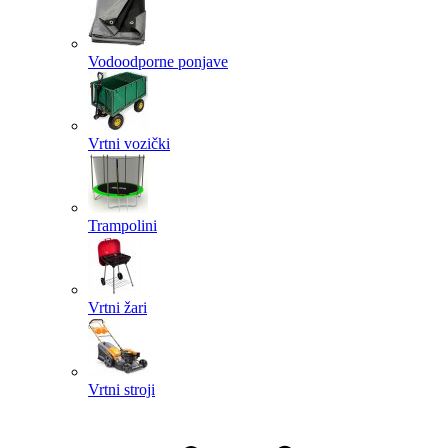
Vodoodporne ponjave
Vrtni vozički
Trampolini
Vrtni žari
Vrtni stroji