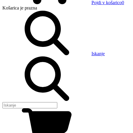
Pojdi v košarico
0
Košarica
je prazna
Iskanje