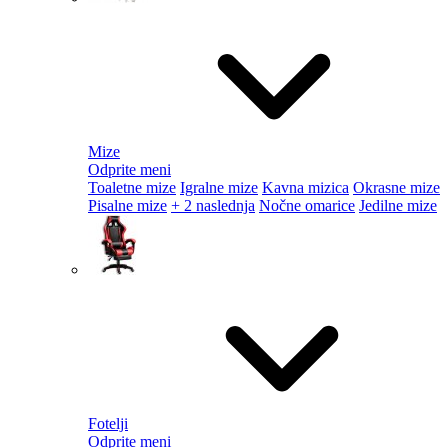
Mize
Odprite meni
Toaletne mize
Igralne mize
Kavna mizica
Okrasne mize
Pisalne mize
+ 2 naslednja
Nočne omarice
Jedilne mize
Fotelji
Odprite meni