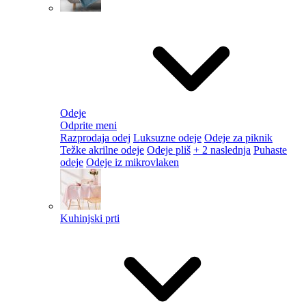
Odeje
Odprite meni
Razprodaja odej
Luksuzne odeje
Odeje za piknik
Težke akrilne odeje
Odeje pliš
+ 2 naslednja
Puhaste
odeje
Odeje iz mikrovlaken
Kuhinjski prti