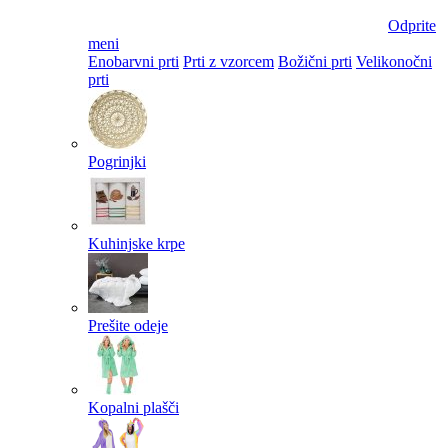
Odprite
meni
Enobarvni prti
Prti z vzorcem
Božični prti
Velikonočni
prti​
Pogrinjki
Kuhinjske krpe
Prešite odeje
Kopalni plašči