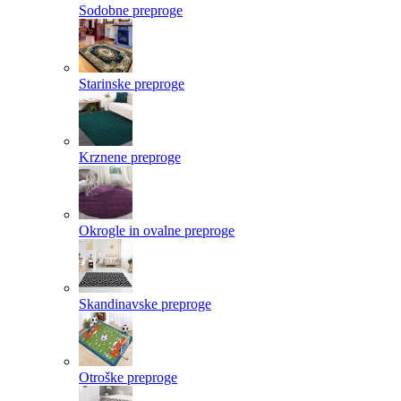
Sodobne preproge
Starinske preproge
Krznene preproge
Okrogle in ovalne preproge
Skandinavske preproge
Otroške preproge